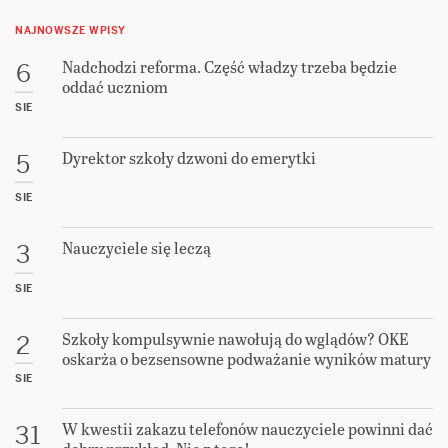
NAJNOWSZE WPISY
Nadchodzi reforma. Część władzy trzeba będzie
6
oddać uczniom
SIE
Dyrektor szkoły dzwoni do emerytki
5
SIE
Nauczyciele się leczą
3
SIE
Szkoły kompulsywnie nawołują do wglądów? OKE
2
oskarża o bezsensowne podważanie wyników matury
SIE
W kwestii zakazu telefonów nauczyciele powinni dać
31