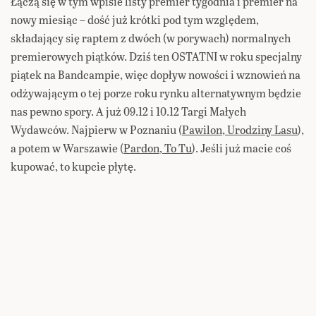
Łączą się w tym wpisie listy premier tygodnia i premier na
nowy miesiąc – dość już krótki pod tym względem,
składający się raptem z dwóch (w porywach) normalnych
premierowych piątków. Dziś ten OSTATNI w roku specjalny
piątek na Bandcampie, więc dopływ nowości i wznowień na
odżywającym o tej porze roku rynku alternatywnym będzie
nas pewno spory. A już 09.12 i 10.12 Targi Małych
Wydawców. Najpierw w Poznaniu (
Pawilon, Urodziny Lasu
),
a potem w Warszawie (
Pardon, To Tu
). Jeśli już macie coś
kupować, to kupcie płytę.