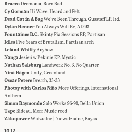
Bracco
Dromonia, Born Bad
Cy Gorman
Hi Wave, Heard and Felt
Dead Cat in A Bag
We’ve Been Through, Gusstaff LP, ltd.
Dylan Henner
You Always Will Be, AD 93
Fountaines D.C.
Skinty Fia Sessions EP, Partisan
Idles
Five Years of Brutalism, Partisan arch
Leland Whitty
Anyhow
Nanga
Jesień w Pekinie EP, Mystic
Nathan Salsburg
Landwerk No. 3, No Quarter
Nina Hagen
Unity, Groenland
Oscar Peters
Breath, 33-33
Photay with Carlos Niño
More Offerings, International
Anthem
Simon Raymonde
Solo Works 96-98, Bella Union
Tape
Rideau, Morr Music reed
Zakopower
Widzialne | Niewidzialne, Kayax
10.12