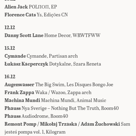
Alien Jack
POLПОП, EP
Florence Cats
Ys, Edições CN
12.12
Danny Scott Lane
Home Decor, WRWTFWW
15.12
Cymande
Cymande, Partisan arch
Łukasz Kacperczyk
Dotykalne, Szara Reneta
16.12
Augenwasser
The Big Swim, Les Disques Bongo Joe
Frank Zappa
Waka / Wazoo, Zappa arch
Machina Mundi
Machina Mundi, Animal Music
Phauss
Nya Sverige – Nothing But The Truth, Room40
Phauss
Audiodrome, Room40
Remont Pomp / Mikołaj Trzaska / Adam Żuchowski
Sam
jesteś pompa vol. 1, Kilogram