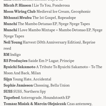
Micah P. Hinson
I Lie To You, Ponderosa
Moon Wiring Club
Medieval Ice Cream, Gecophonic
Mthunzi Mvubu
The 1st Gospel, Ropeadope
Munchi
The Mambo Detanao EP, Nyege Nyege Tapes
Munchi
I Love Mambo Mixtape + Mambo Detonao EP, Nyege
Nyege Tapes
Neil Young
Harvest (50th Anniversary Edition), Reprise
reed
RM
Indigo
RS Produções
Sa​ú​de Em 1º Lugar, Principe
Ryuichi Sakamoto
A Tribute To Ryuichi Sakamoto – To The
Moon And Back, Milan
Sijya
Young Hate, Accidental
Sophie Jamieson
Choosing, Bella Union
SUSS
SUSS, Northern Spy
Tapefeed
Anterograde, Houndstooth EP
Tomasz Misiak & Marcin Olejniczak
Czas antenowy,