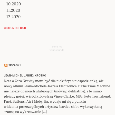
10.2020
11.2020
12.2020
@SOUNDCLOUD
Send me
your sounds
TRZASKI
JEAN-MICHEL JARRE: KRÓTKO
Nota o Zero Gravity może być dla niektórych niespodzianką, ale
nowy album Jeana-Michela Jarre’a Electronica 1: The Time Machine
nie należy do moich ulubionych (mówiąc delikatnie), i to mimo
plejady gości, wśród których są Vince Clarke, M83, Pete Townshend,
Fuck Buttons, Air i Moby. Ba, wydaje mi się z punktu
widzenia poszczególnych artystów bardzo słabo wykorzystaną
szansą na wykreowanie […]