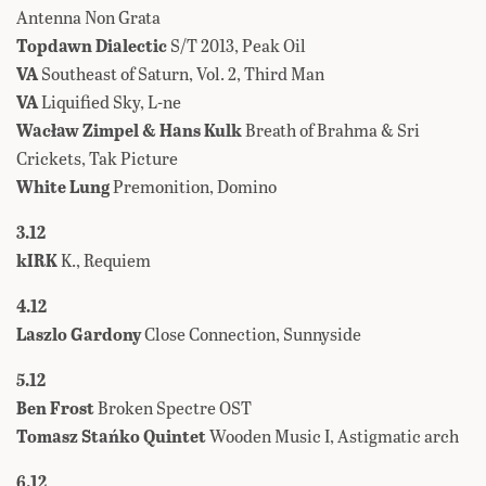
Antenna Non Grata
Topdawn Dialectic
S/T 2013, Peak Oil
VA
Southeast of Saturn, Vol. 2, Third Man
VA
Liquified Sky, L-ne
Wacław Zimpel & Hans Kulk
Breath of Brahma & Sri
Crickets, Tak Picture
White Lung
Premonition, Domino
3.12
kIRK
K., Requiem
4.12
Laszlo Gardony
Close Connection, Sunnyside
5.12
Ben Frost
Broken Spectre OST
Tomasz Stańko Quintet
Wooden Music I, Astigmatic arch
6.12