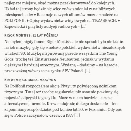
najlepsze miejsce, skąd można przekierowywać do kolejnych.
Układ tej strony będzie się więc znów zmieniał w najbliższych
miesiącach, ale: ♦ Recenzje nowych albumów można znaleźć na
POLIFONII. ♦ Opisy wydawnictw winylowych na TRZASKACH. ♦
Zapowiedzi i playlisty audycji radiowych – […]
RIGOR MORTISS: 21 LAT PÓŹNIEJ
Nie byłem nigdy fanem Rigor Mortiss, ale nie sposób było nie trafić
na ich muzykę, gdy się słuchało polskich wydawnictw niezależnych
w latach 90. Muzykę inspirowaną przede wszystkim The Young
Gods, trochę też Einsturzende Neubauten, jednak w wydaniu
cięższym i bardziej mrocznym. Wydaną – dodajmy – na kasecie,
przez ważną wówczas na rynku SPV Poland. […]
KREW: MIĘSO, MASA, MASZYNA
Na Polifonii rozpocząłem akcję Płyty i ty poświęconą nośnikom
fizycznym. Tutaj też trochę regularniej niż ostatnio powinny się
pojawiać odpryski tego cyklu. Może w nieco bardziej jeszcze
alternatywnej formule. Krew nadaje się do tego doskonale – ten
zapomniany zespół działał pod koniec lat 80. w Poznaniu. Gdy coś
się w Polsce zaczynało w czerwcu 1989 […]