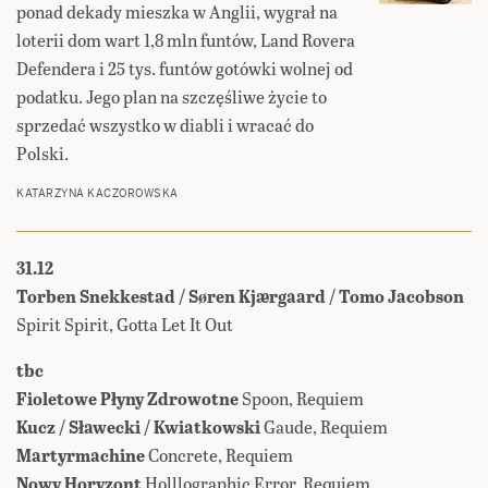
ponad dekady mieszka w Anglii, wygrał na
loterii dom wart 1,8 mln funtów, Land Rovera
Defendera i 25 tys. funtów gotówki wolnej od
podatku. Jego plan na szczęśliwe życie to
sprzedać wszystko w diabli i wracać do
Polski.
KATARZYNA KACZOROWSKA
31.12
Torben Snekkestad / Søren Kjærgaard / Tomo Jacobson
Spirit Spirit, Gotta Let It Out
tbc
Fioletowe Płyny Zdrowotne
Spoon, Requiem
Kucz / Sławecki / Kwiatkowski
Gaude, Requiem
Martyrmachine
Concrete, Requiem
Nowy Horyzont
Holllographic Error, Requiem