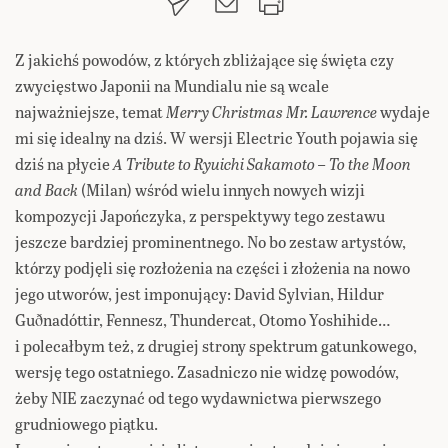
Z jakichś powodów, z których zbliżające się święta czy
zwycięstwo Japonii na Mundialu nie są wcale
najważniejsze, temat
Merry Christmas Mr. Lawrence
wydaje
mi się idealny na dziś. W wersji Electric Youth pojawia się
dziś na płycie
A Tribute to Ryuichi Sakamoto – To the Moon
and Back
(Milan) wśród wielu innych nowych wizji
kompozycji Japończyka, z perspektywy tego zestawu
jeszcze bardziej prominentnego. No bo zestaw artystów,
którzy podjęli się rozłożenia na części i złożenia na nowo
jego utworów, jest imponujący: David Sylvian, Hildur
Guðnadóttir, Fennesz, Thundercat, Otomo Yoshihide…
i polecałbym też, z drugiej strony spektrum gatunkowego,
wersję tego ostatniego. Zasadniczo nie widzę powodów,
żeby NIE zaczynać od tego wydawnictwa pierwszego
grudniowego piątku.