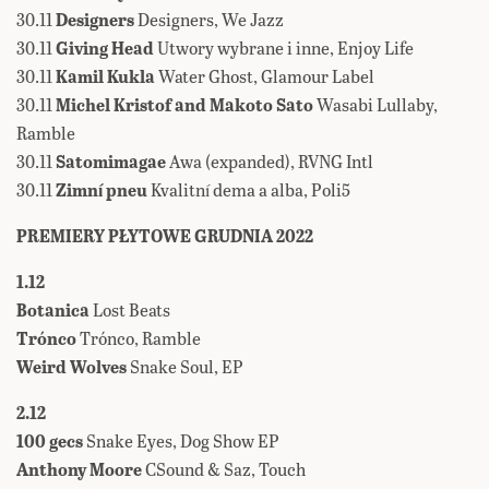
30.11
Designers
Designers, We Jazz
30.11
Giving Head
Utwory wybrane i inne, Enjoy Life
30.11
Kamil Kukla
Water Ghost, Glamour Label
30.11
Michel Kristof and Makoto Sato
Wasabi Lullaby,
Ramble
30.11
Satomimagae
Awa (expanded), RVNG Intl
30.11
Zimní pneu
Kvalitní dema a alba, Poli5
PREMIERY PŁYTOWE GRUDNIA 2022
1.12
Botanica
Lost Beats
Trónco
Trónco, Ramble
Weird Wolves
Snake Soul, EP
2.12
100 gecs
Snake Eyes, Dog Show EP
Anthony Moore
CSound & Saz, Touch