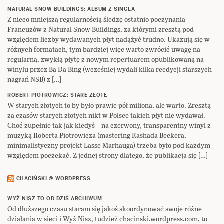
NATURAL SNOW BUILDINGS: ALBUM Z SINGLA
Z nieco mniejszą regularnością śledzę ostatnio poczynania
Francuzów z Natural Snow Buildings, za którymi zresztą pod
względem liczby wydawanych płyt nadążyć trudno. Ukazują się w
różnych formatach, tym bardziej więc warto zwrócić uwagę na
regularną, zwykłą płytę z nowym repertuarem opublikowaną na
winylu przez Ba Da Bing (wcześniej wydali kilka reedycji starszych
nagrań NSB) z […]
ROBERT PIOTROWICZ: STARE ZŁOTE
W starych złotych to by było prawie pół miliona, ale warto. Zresztą
za czasów starych złotych nikt w Polsce takich płyt nie wydawał.
Choć zupełnie tak jak kiedyś – na czerwony, transparentny winyl z
muzyką Roberta Piotrowicza (mastering Rashada Beckera,
minimalistyczny projekt Lasse Marhauga) trzeba było pod każdym
względem poczekać. Z jednej strony dlatego, że publikacja się […]
CHACIŃSKI @ WORDPRESS
WYŻ NISZ TO OD DZIŚ ARCHIWUM
Od dłuższego czasu staram się jakoś skoordynować swoje różne
działania w sieci i Wyż Nisz, tudzież chacinski.wordpress.com, to