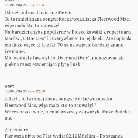
B@rt
2 GRUDNIA 2022
19:54
Odeszła od nas Christine McVie.
To ta mniej znana songwriterka/wokalistka Fleetwood Mac,
więc mało kto to zauważył.
Najbardziej chyba popularne w Polsce kawałki z repertuaru
Maców „Little Lies” i „Everywhere” to jej dzieła. Ale napisała
ich dużo więcej, i te z lat ’70 są na świecie bardziej znane
i cenione.
Mój osobisty faworyt to „Over and Over”, niepozorna, ale
piękna rzecz otwierająca płytę Tusk.
woyt
3 GRUDNIA 2022
22:59
@Bart „To ta mniej znana songwriterka/wokalistka
Fleetwood Mac, więc mało kto to zauważył.”
Wręcz przeciwnie, niemal wszyscy zauważyli. Może Pudelek
nie.
@premiery
Pierwszą płytę od 7 lat wydał 02.12 Müslüm – Popaganda