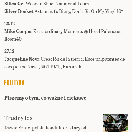
Silica Gel
Wooden Shoe, Noumenal Loom
Silver Rocket
Astronaut’s Diary, Don’t Sit On My Vinyl 10″
23.12
Mike Cooper
Extraordinary Moments @ Hotel Palenque,
Room40
27.12
Jacqueline Nova
Creaci​ó​n de la tierra: Ecos palpitantes de
Jacqueline Nova (1964​-​1974), Buh arch
Piszemy o tym, co ważne i ciekawe
Trudny los
Dawid Szulc, polski konduktor, który od