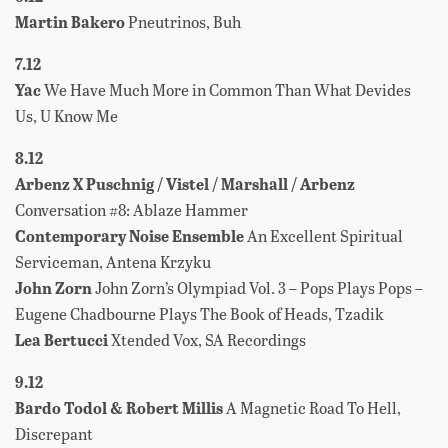
Martin Bakero
Pneutrinos, Buh
7.12
Yac
We Have Much More in Common Than What Devides
Us, U Know Me
8.12
Arbenz X Puschnig / Vistel / Marshall / Arbenz
Conversation #8: Ablaze Hammer
Contemporary Noise Ensemble
An Excellent Spiritual
Serviceman, Antena Krzyku
John Zorn
John Zorn’s Olympiad Vol. 3 – Pops Plays Pops –
Eugene Chadbourne Plays The Book of Heads, Tzadik
Lea Bertucci
Xtended Vox, SA Recordings
9.12
Bardo Todol & Robert Millis
A Magnetic Road To Hell,
Discrepant