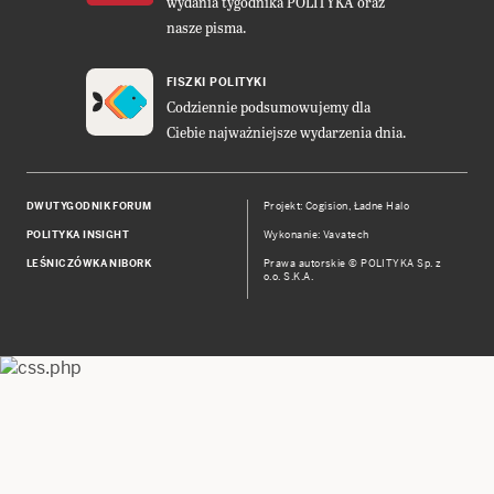
wydania tygodnika POLITYKA oraz
nasze pisma.
FISZKI POLITYKI
Codziennie podsumowujemy dla
Ciebie najważniejsze wydarzenia dnia.
DWUTYGODNIK FORUM
Projekt:
Cogision
,
Ładne Halo
POLITYKA INSIGHT
Wykonanie: Vavatech
LEŚNICZÓWKA NIBORK
Prawa autorskie © POLITYKA Sp. z
o.o. S.K.A.