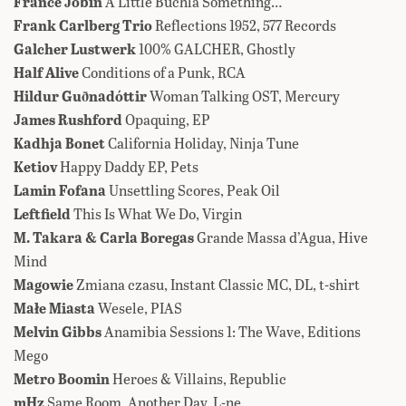
France Jobin
A Little Buchla Something…
Frank Carlberg Trio
Reflections 1952, 577 Records
Galcher Lustwerk
100% GALCHER, Ghostly
Half Alive
Conditions of a Punk, RCA
Hildur Guðnadóttir
Woman Talking OST, Mercury
James Rushford
Opaquing, EP
Kadhja Bonet
California Holiday, Ninja Tune
Ketiov
Happy Daddy EP, Pets
Lamin Fofana
Unsettling Scores, Peak Oil
Leftfield
This Is What We Do, Virgin
M. Takara & Carla Boregas
Grande Massa d’Agua, Hive
Mind
Magowie
Zmiana czasu, Instant Classic MC, DL, t-shirt
Małe Miasta
Wesele, PIAS
Melvin Gibbs
Anamibia Sessions 1: The Wave, Editions
Mego
Metro Boomin
Heroes & Villains, Republic
mHz
Same Room, Another Day, L-ne