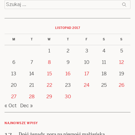
Szukaj:
LISTOPAD 2017
M
T
W
T
F
S
S
1
2
3
4
5
6
7
8
9
10
11
12
13
14
15
16
17
18
19
20
21
22
23
24
25
26
27
28
29
30
« Oct
Dec »
NAJNOWSZE WPISY
Dość żenady, pora na równość małżeńską