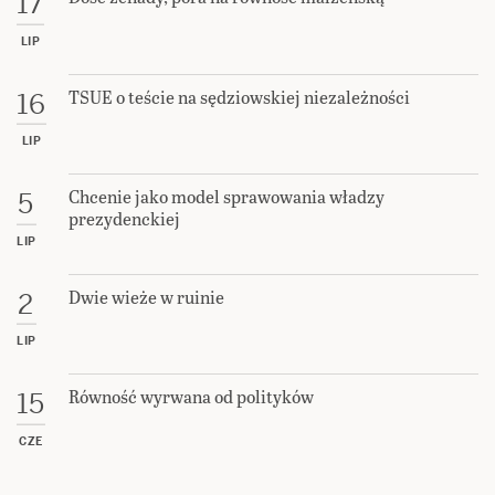
17
LIP
TSUE o teście na sędziowskiej niezależności
16
LIP
Chcenie jako model sprawowania władzy
5
prezydenckiej
LIP
Dwie wieże w ruinie
2
LIP
Równość wyrwana od polityków
15
CZE