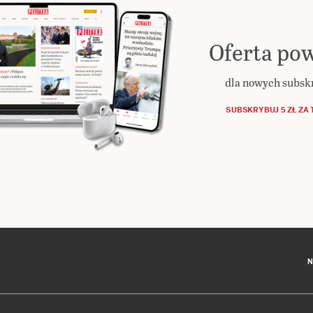
Oferta pow
dla nowych subs
SUBSKRYBUJ 5 ZŁ ZA 
N