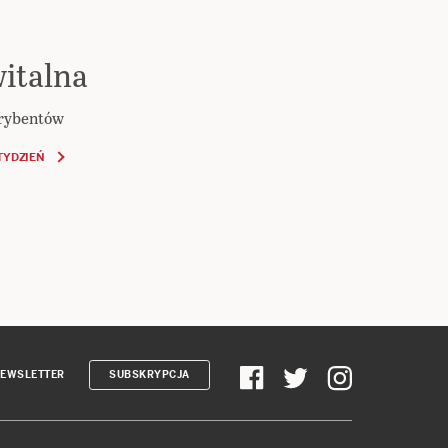
italna
krybentów
TYDZIEŃ
EWSLETTER
SUBSKRYPCJA