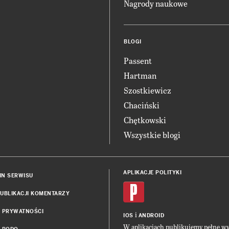
Nagrody naukowe
BLOGI
Passent
Hartman
Szostkiewicz
Chaciński
Chętkowski
Wszystkie blogi
APLIKACJE POLITYKI
IN SERWISU
UBLIKACJI KOMENTARZY
A PRYWATNOŚCI
i
IOS
ANDROID
W aplikacjach publikujemy pełne w