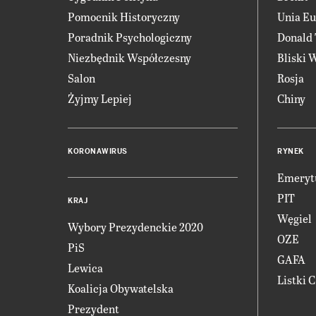
Pomocnik Historyczny
Unia Eu
Poradnik Psychologiczny
Donald
Niezbędnik Współczesny
Bliski 
Salon
Rosja
Żyjmy Lepiej
Chiny
KORONAWIRUS
RYNEK
Emeryt
PIT
KRAJ
Węgiel
Wybory Prezydenckie 2020
OZE
PiS
GAFA
Lewica
Listki 
Koalicja Obywatelska
Prezydent