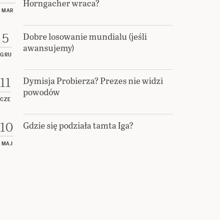
Horngacher wraca?
MAR
Dobre losowanie mundialu (jeśli
5
awansujemy)
GRU
Dymisja Probierza? Prezes nie widzi
11
powodów
CZE
Gdzie się podziała tamta Iga?
10
MAJ