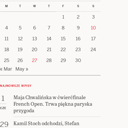
M
T
W
T
F
S
S
1
2
3
4
5
6
7
8
9
10
11
12
13
14
15
16
17
18
19
20
21
22
23
24
25
26
27
28
29
30
« Mar
May »
NAJNOWSZE WPISY
Maja Chwalińska w ćwierćfinale
1
French Open. Trwa piękna paryska
CZE
przygoda
Kamil Stoch odchodzi, Stefan
29