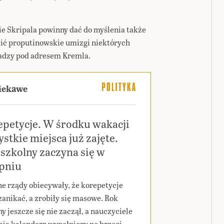
ie Skripala powinny dać do myślenia także
ić proputinowskie umizgi niektórych
ładzy pod adresem Kremla.
ciekawe
epetycje. W środku wakacji
stkie miejsca już zajęte.
szkolny zaczyna się w
rpniu
ne rządy obiecywały, że korepetycje
zanikać, a zrobiły się masowe. Rok
y jeszcze się nie zaczął, a nauczyciele
ają kalendarz wypełniony po brzegi.