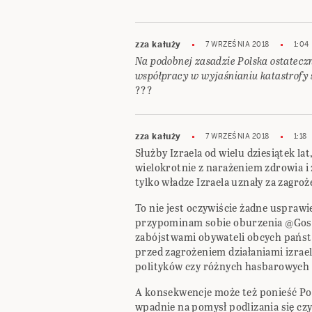
zza kałuży
7 WRZEŚNIA 2018
1:04
Na podobnej zasadzie Polska ostateczni
współpracy w wyjaśnianiu katastrofy 
???
zza kałuży
7 WRZEŚNIA 2018
1:18
Służby Izraela od wielu dziesiątek la
wielokrotnie z narażeniem zdrowia i
tylko władze Izraela uznały za zagro
To nie jest oczywiście żadne usprawied
przypominam sobie oburzenia @Gosp
zabójstwami obywateli obcych państ
przed zagrożeniem działaniami izra
polityków czy różnych hasbarowych 
A konsekwencje może też ponieść Pols
wpadnie na pomysł podlizania się czy 