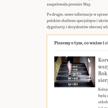
zaapelowała premier May.
Po drugie, nowe informacje w spraw
polskim służbom specjalnym i ukróc
dygnitarzy i decydentów obecnej w
Piszemy o tym, co ważne i 
Kor
wszy
Rok 
sie
Kolej
będą 
szkoln
już m