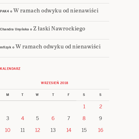
W ramach odwyku od nienawiści
PAK4
o
Z łaski Nawrockiego
Chandra Unyńska
o
W ramach odwyku od nienawiści
mfizyk
o
KALENDARZ
WRZESIEŃ 2018
M
T
W
T
F
S
S
1
2
3
4
5
6
7
8
9
10
11
12
13
14
15
16