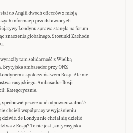
łał do Anglii dwóch oficerów z misją
szych informacji przedstawionych
inicjatywy Londynu sprawa stanęła na forum
ąc znaczenia globalnego. Stosunki Zachodu
u.
 wyraziły tam solidarność z Wielką
ka. Brytyjska ambasador przy ONZ
 Londynem a społeczeństwem Rosji. Ale nie
stwa rosyjskiego. Ambasador Rosji
ił. Kategorycznie.
ch, spróbował przerzucić odpowiedzialność
 nie chcieli współpracy w wyjaśnieniu
 dziwić, że Londyn nie chciał się dzielić
twa z Rosją? To nie jest „antyrosyjska