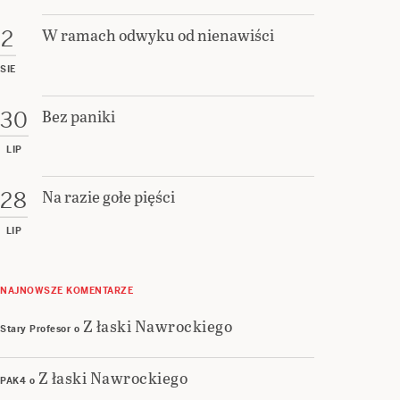
W ramach odwyku od nienawiści
2
SIE
Bez paniki
30
LIP
Na razie gołe pięści
28
LIP
NAJNOWSZE KOMENTARZE
Z łaski Nawrockiego
Stary Profesor
o
Z łaski Nawrockiego
PAK4
o