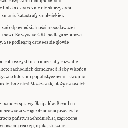
 przed rosyjskimi manipulacjami
 Polska ostatecznie nie skorzystała
aśnianiu katastrofy smoleńskiej.
ypisać odpowiedzialności mocodawczej
tinowi. Bo wywiad GRU podlega sztabowi
, a te podlegają ostatecznie głowie
eml robi wszystko, co może, aby rozwalić
ólnotę zachodnich demokracji, żeby w końcu
ityczne liderami populistycznymi i skrajnie
rcie, bo z nimi Moskwa się ułoży na swoich
 z ponurej sprawy Skripalów. Kreml na
i prowadzi wrogie działania przeciwko
racja państw zachodnich są zagrożone
nowanej reakcji, o jaką słusznie