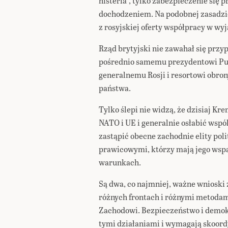
histeria”, tylko zabezpieczenie się
dochodzeniem. Na podobnej zasadzie
z rosyjskiej oferty współpracy w wyj
Rząd brytyjski nie zawahał się prz
pośrednio samemu prezydentowi Pu
generalnemu Rosji i resortowi obrony
państwa.
Tylko ślepi nie widzą, że dzisiaj Kr
NATO i UE i generalnie osłabić wsp
zastąpić obecne zachodnie elity pol
prawicowymi, którzy mają jego wspa
warunkach.
Są dwa, co najmniej, ważne wnioski
różnych frontach i różnymi metodam
Zachodowi. Bezpieczeństwo i demok
tymi działaniami i wymagają skoordy