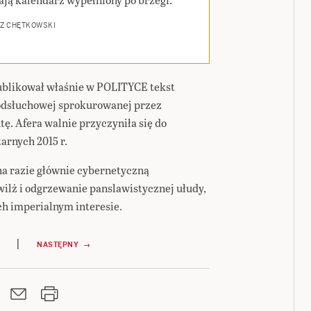
Z CHĘTKOWSKI
blikował właśnie w POLITYCE tekst
 podsłuchowej sprokurowanej przez
. Afera walnie przyczyniła się do
rnych 2015 r.
na razie głównie cybernetyczną
dwilż i odgrzewanie panslawistycznej ułudy,
ch imperialnym interesie.
|
NASTĘPNY →