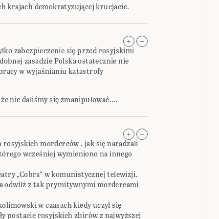
h krajach demokratyzującej krucjacie.
 tylko zabezpieczenie się przed rosyjskimi
obnej zasadzie Polska ostatecznie nie
łpracy w wyjaśnianiu katastrofy
e że nie daliśmy się zmanipulować….
 rosyjskich morderców , jak się naradzali
 którego wcześniej wymieniono na innego
atry „Cobra” w komunistycznej telewizji.
s na odwilż z tak prymitywnymi mordercami
kolimowski w czasach kiedy uczył się
yły postacie rosyjskich zbirów z najwyższej