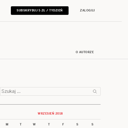
SUBSKRYBUJ 5 ZŁ / TYDZIEŃ
ZALOGUJ
O AUTORZE
Szukaj:
WRZESIEŃ 2018
M
T
W
T
F
S
S