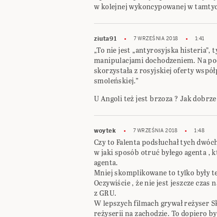
w kolejnej wykoncypowanej w tamtyc
ziuta91
7 WRZEŚNIA 2018
1:41
„To nie jest „antyrosyjska histeria”,
manipulacjami dochodzeniem. Na pod
skorzystała z rosyjskiej oferty wspó
smoleńskiej.”
U Angoli też jest brzoza ? Jak dobrz
woytek
7 WRZEŚNIA 2018
1:48
Czy to Falenta podsłuchał tych dwóch
w jaki sposób otruć byłego agenta ,
agenta.
Mniej skomplikowane to tylko były te
Oczywiście , że nie jest jeszcze cza
z GRU.
W lepszych filmach grywał reżyser S
reżyserii na zachodzie. To dopiero b