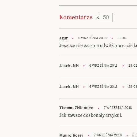
Komentarze
50
azur
6 WRZEŚNIA 2018
21:06
Jeszcze nie czas na odwilż, na razie k
Jacek, NH
6 WRZEŚNIA 2018
23:0
Jacek, NH
6 WRZEŚNIA 2018
23:0
ThomasZNiemiec
7 WRZEŚNIA 2018
Jak zawsze doskonaly artykul.
Mauro Rossi
7 WRZEŚNIA 2018
0: