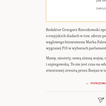
DARIUS
Redaktor Grzegorz Rzeczkowski opu
o rosyjskich śladach w tzw. aferze
węglowego biznesmena Marka Falentę
wygranej PiS w wyborach parlamenta
Mamy, niestety, nową zimną wojnę, 
i szpiegowską. To nie jest czas na o
stworzonej zresztą przez Rosjan w i
Nawigacja
← POPRZEDNI
wpisu