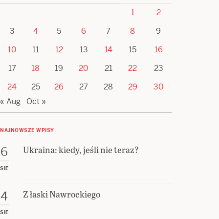
1
2
3
4
5
6
7
8
9
10
11
12
13
14
15
16
17
18
19
20
21
22
23
24
25
26
27
28
29
30
« Aug
Oct »
NAJNOWSZE WPISY
Ukraina: kiedy, jeśli nie teraz?
6
SIE
Z łaski Nawrockiego
4
SIE