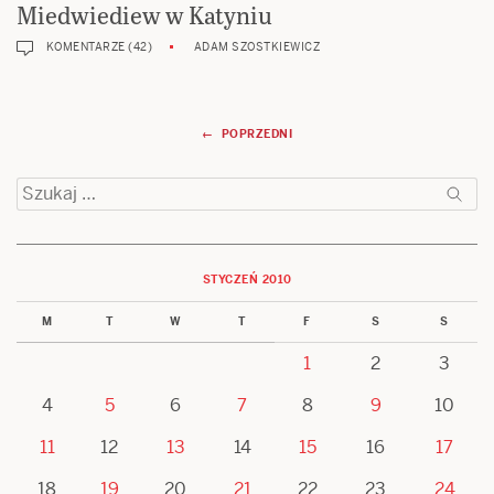
Miedwiediew w Katyniu
KOMENTARZE (42)
ADAM SZOSTKIEWICZ
Nawigacja
← POPRZEDNI
wpisów
Szukaj:
STYCZEŃ 2010
M
T
W
T
F
S
S
1
2
3
4
5
6
7
8
9
10
11
12
13
14
15
16
17
18
19
20
21
22
23
24