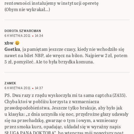
rentowności instalujemy w instytucji operetę
(Obym nie wykrakał…)
DOROTA SZWARCMAN
6 KWIETNIA 2011
14:34
xbw
Gostku
, ja pamiętam jeszcze czasy, kiedy nie wchodziło się
nawet na bilet NBP, ale wręcz na bilon. Najpierw 2 zł, potem
5 zł, pomyśleć. Ale to była brzydka komuna.
ZAMEK
6 KWIETNIA 2011
14:37
PS. Dwa razy z rzędu wyskoczyła mi ta sama captcha (Z435).
Chyba ktoś w pobliżu korzysta z wzmacniacza
prawdopodobieństwa. Jeszcze tylko brakuje, aby było jak
u klasyka: „z dnia uczyniła się noc, przydrożne głazy udawały
się na przechadzkę, gwarząc o tym i owym, a wzniecany
przez smoka kurz, opadając, układał się w wyraźny napis
SŁUGA PANA DOKTORA”, bo wtenczas mój powyższy post