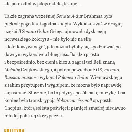
ale jako odlot w jakąś daleką krainę…
Także zagrana wcześniej
Sonata A-dur
Brahmsa była
piękna: pogodna, łagodna, ciepła. Wykonana zaś w drugiej
części
II Sonata G-dur
Griega ujmowała dyskrecją
norweskiego kolorytu – nie było nic na siłę
„dofolkowywanego”, jak można byłoby się spodziewać po
dawnym wykonawcu bluegrass. Bardzo prosto
i bezpośrednio, bez cienia kiczu, zagrał też Bell znaną
Melodię
Czajkowskiego, a potem powiedział:
OK, no more
Russian music
– i wykonał
Poloneza D-dur
Wieniawskiego
z takim przytupem i wygłupem, że można było naprawdę
się uśmiać. Słusznie, bo to jedyny sposób na tę muzykę. I na
koniec była transkrypcja
Nokturnu cis-moll
op. posth.
Chopina, którą solista poświęcił pamięci zmarłej niedawno
młodej polskiej skrzypaczki.