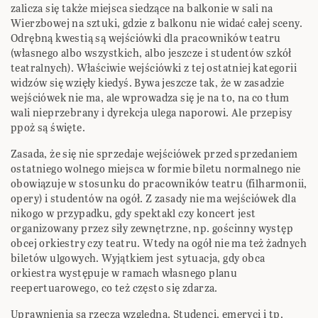
zalicza się także miejsca siedzące na balkonie w sali na
Wierzbowej na sztuki, gdzie z balkonu nie widać całej sceny.
Odrębną kwestią są wejściówki dla pracowników teatru
(własnego albo wszystkich, albo jeszcze i studentów szkół
teatralnych). Właściwie wejściówki z tej ostatniej kategorii
widzów się wzięły kiedyś. Bywa jeszcze tak, że w zasadzie
wejściówek nie ma, ale wprowadza się je na to, na co tłum
wali nieprzebrany i dyrekcja ulega naporowi. Ale przepisy
ppoż są święte.
Zasada, że się nie sprzedaje wejściówek przed sprzedaniem
ostatniego wolnego miejsca w formie biletu normalnego nie
obowiązuje w stosunku do pracowników teatru (filharmonii,
opery) i studentów na ogół. Z zasady nie ma wejściówek dla
nikogo w przypadku, gdy spektakl czy koncert jest
organizowany przez siły zewnętrzne, np. gościnny występ
obcej orkiestry czy teatru. Wtedy na ogół nie ma też żadnych
biletów ulgowych. Wyjątkiem jest sytuacja, gdy obca
orkiestra występuje w ramach własnego planu
reepertuarowego, co też często się zdarza.
Uprawnienia są rzeczą względną. Studenci, emeryci i tp.