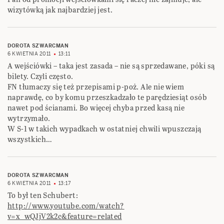
wizytówką jak najbardziej jest.
DOROTA SZWARCMAN
6 KWIETNIA 2011
13:11
A wejściówki – taka jest zasada – nie są sprzedawane, póki są
bilety. Czyli często.
FN tłumaczy się też przepisami p-poż. Ale nie wiem
naprawdę, co by komu przeszkadzało te parędziesiąt osób
nawet pod ścianami. Bo więcej chyba przed kasą nie
wytrzymało.
W S-1 w takich wypadkach w ostatniej chwili wpuszczają
wszystkich…
DOROTA SZWARCMAN
6 KWIETNIA 2011
13:17
To był ten Schubert:
http://www.youtube.com/watch?
v=x_wQJjV2k2c&feature=related