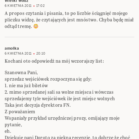
Wielki Wódz
6 KWIETNIA 2011
17:02
A propos czytania i pisania, to po liczbie ściągnięć mojego
pliczku widzę, że czytających jest mnóstwo. Chyba będę miał
odtąd tremę.
amolka
6 KWIETNIA 2011
20:10
Kochani oto odpowiedż na mój wczorajszy list:
Szanowna Pani,
sprzedaz wejściówek rozpoczyna się gdy:
1. nie ma już biletów
2. mimo sprzedanej sali sa wolne miejsca i wówczas
sprzedajemy tyle wejściówek ile jest miejsc wolnych
Taka jest decyzja dyrektora FN.
Z poważaniem
Wspaniały przykład urzędniczej prozy, omijający moje
pytanie,
eh.
Dziękuje pani Doroto za piękną recenzję, to dobrze że choć