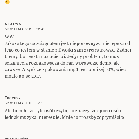
NTAPNo1
6 KWIETNIA 2011
22:45
WW
Jakosc tego co sciagnalem jest nieporownywalnie lepsza od
tego co jestem w stanie z Dwojki sam zarejestrowac. Zadnej
tremy, bo reszta nas ucierpi. Jedyny problem, to mus
sciagniecia rozpakowacza do rar, wprawdzie demo, ale
zawsze. A zysk ze spakowania mp3 jest ponizej 10%, wiec
moglo pojsc gole.
Tadeusz
6 KWIETNIA 2011
22:51
Ale to miłe, że tyle osób czyta, to znaczy, że sporo osób
jednak muzyka interesuje. Mnie to troszkę zoptymiściło.