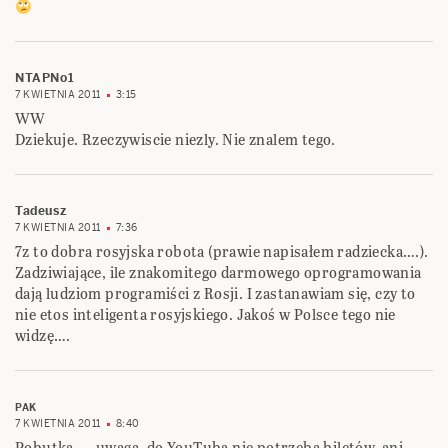
NTAPNo1
7 KWIETNIA 2011
3:15
WW
Dziekuje. Rzeczywiscie niezly. Nie znalem tego.
Tadeusz
7 KWIETNIA 2011
7:36
7z to dobra rosyjska robota (prawie napisałem radziecka….).
Zadziwiające, ile znakomitego darmowego oprogramowania
dają ludziom programiści z Rosji. I zastanawiam się, czy to
nie etos inteligenta rosyjskiego. Jakoś w Polsce tego nie
widzę….
PAK
7 KWIETNIA 2011
8:40
Pobutka — uwaga, do YouTuba nie potrzeba biletów, ani