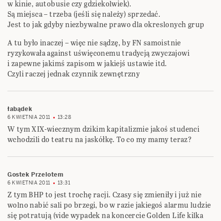
w kinie, autobusie czy gdziekolwiek).
Są miejsca – trzeba (jeśli się należy) sprzedać.
Jest to jak gdyby niezbywalne prawo dla okreslonych grup
A tu było inaczej – więc nie sądzę, by FN samoistnie
ryzykowała against uświęconemu tradycją zwyczajowi
i zapewne jakimś zapisom w jakiejś ustawie itd.
Czyli raczej jednak czynnik zewnętrzny
łabądek
6 KWIETNIA 2011
13:28
W tym XIX-wiecznym dzikim kapitalizmie jakoś studenci
wchodzili do teatru na jaskółkę. To co my mamy teraz?
Gostek Przelotem
6 KWIETNIA 2011
13:31
Z tym BHP to jest trochę racji. Czasy się zmieniły i już nie
wolno nabić sali po brzegi, bo w razie jakiegoś alarmu ludzie
się potratują (vide wypadek na koncercie Golden Life kilka