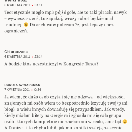
Wielki Wódz
6 KWIETNIA 2011
23:11
Teoretycznie mogło mp3 pójść gołe, ale to taki piracki nawyk
– wywieszasz coś, to zapakuj, wraży robot będzie miał
trudniej.
Do archiwów polecam 7z, jest lepszy i bez
ograniczeń.
Chiaranzana
6 KWIETNIA 2011
23:14
A bedzie ktos uczestniczyl w Kongresie Tanca?
DOROTA SZWARCMAN
7 KWIETNIA 2011
0:34
Ja wiem, że dużo osób czyta i się nie odzywa – od większości
znajomych mi osób wiem to bezpośrednio (czytuję twój/pani
blog), o wielu innych dowiaduję się przypadkiem. Jak wtedy,
kiedy miałam bilety na Gergieva i zgłosiła mi się cała grupa
osób, których kompletnie nie znałam ani w realu, ani stąd
A Donizetti to chyba lubił, jak mu kobitki szaleją na scenie…