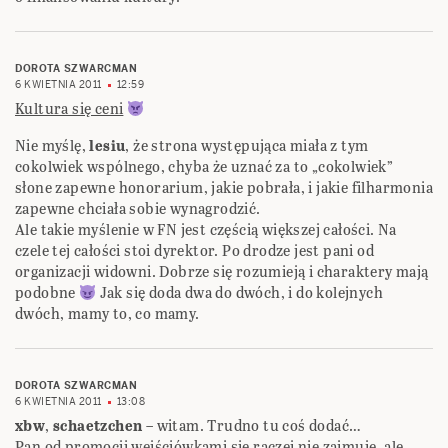
DOROTA SZWARCMAN
6 KWIETNIA 2011
12:59
Kultura się ceni
Nie myślę,
lesiu
, że strona występująca miała z tym
cokolwiek wspólnego, chyba że uznać za to „cokolwiek”
słone zapewne honorarium, jakie pobrała, i jakie filharmonia
zapewne chciała sobie wynagrodzić.
Ale takie myślenie w FN jest częścią większej całości. Na
czele tej całości stoi dyrektor. Po drodze jest pani od
organizacji widowni. Dobrze się rozumieją i charaktery mają
podobne
Jak się doda dwa do dwóch, i do kolejnych
dwóch, mamy to, co mamy.
DOROTA SZWARCMAN
6 KWIETNIA 2011
13:08
xbw
,
schaetzchen
– witam. Trudno tu coś dodać…
Pan od promocji wejściówkami się raczej nie zajmuje, ale