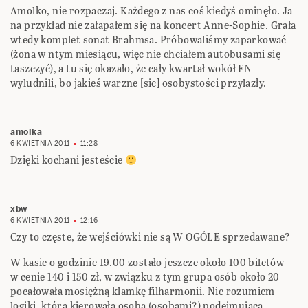
Amolko, nie rozpaczaj. Każdego z nas coś kiedyś ominęło. Ja
na przykład nie załapałem się na koncert Anne-Sophie. Grała
wtedy komplet sonat Brahmsa. Próbowaliśmy zaparkować
(żona w ntym miesiącu, więc nie chciałem autobusami się
taszczyć), a tu się okazało, że cały kwartał wokół FN
wyludnili, bo jakieś warzne [sic] osobystości przylazły.
amolka
6 KWIETNIA 2011
11:28
Dzięki kochani jesteście
xbw
6 KWIETNIA 2011
12:16
Czy to częste, że wejściówki nie są W OGÓLE sprzedawane?
W kasie o godzinie 19.00 zostało jeszcze około 100 biletów
w cenie 140 i 150 zł, w związku z tym grupa osób około 20
pocałowała mosiężną klamkę filharmonii. Nie rozumiem
logiki, która kierowała osobą (osobami?) podejmującą