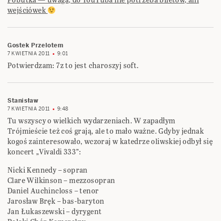
wejściówek
Gostek Przelotem
7 KWIETNIA 2011
9:01
Potwierdzam: 7z to jest charoszyj soft.
Stanisław
7 KWIETNIA 2011
9:48
Tu wszyscy o wielkich wydarzeniach. W zapadłym
Trójmieście też coś grają, ale to mało ważne. Gdyby jednak
kogoś zainteresowało, wczoraj w katedrze oliwskiej odbył się
koncert „Vivaldi 333”:
Nicki Kennedy – sopran
Clare Wilkinson – mezzosopran
Daniel Auchincloss – tenor
Jarosław Bręk – bas-baryton
Jan Łukaszewski – dyrygent