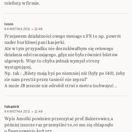
telefony w firmie.
lesio
6 KWIETNIA 2011
12:46
Przejawem działalności owego menago z FN to np. powrót
nader burkliwej pani kasjerki.
Ale w tym przypadku nie doszukiwałbym się celowego
działania odstraszającego, gdyz nie było również biletów
ulgowych. Więc to chyba jednak wymysł strony
występującej.
Np. tak : „Bilety mają być po niemniej niż (były po 140), żeby
sie nam prestiż przez taniość nie zepsuł”
A może JB jeszcze nie odrobił strat z metra (subwayu) ..
łabądek
6 KWIETNIA 2011
12:49
Wpis Amolki powinien przeczytać prof.Balcerowicz,a
później jeszcze raz przemyśleć to,co mu się chlapnęło
o finansowaniu kultury.