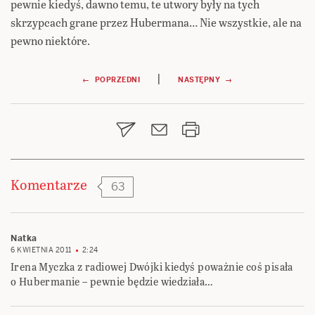
pewnie kiedyś, dawno temu, te utwory były na tych
skrzypcach grane przez Hubermana… Nie wszystkie, ale na
pewno niektóre.
Nawigacja
|
← POPRZEDNI
NASTĘPNY →
wpisu
Komentarze
63
Natka
6 KWIETNIA 2011
2:24
Irena Myczka z radiowej Dwójki kiedyś poważnie coś pisała
o Hubermanie – pewnie będzie wiedziała…