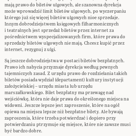
mają prawo do biletów ulgowych, ale szanowna dyrekcja
może wprowadzić limit biletów ulgowych, po wyczerpaniu
którego już się więcej biletów ulgowych nioe sprzedaje.
Innym dobrodziejstwem księgowych filharmonicznych
i teatralnych jest sprzedaż biletów przez internet za
pośrednictwem wyspecjalizowanych firm, które prawa do
sprzedaży biletów ulgowych nie mają. Chcesz kupić przez
internet, rezygnuj z ulgi.
Są jeszcze dobrodziejstwa w postaci biletów bezpłatnych.
Prawo ich nabycia przyznaje dyrekcja według pewnych
tajemniczych zasad. Z urzędu prawo do rozdzielania takich
biletów posiada wydział (departament) kultury instytucji
założycielskiej – urzędu miasta lub urzędu
marszałkowskiego. Bilet bezpłatny ma przewagę nad
wejściówkę, która nie daje prawa do określonego miejsca na
widowni. Jeszcze lepsze jest zaproszenie, które na ogół
opiewa na miejsca lepsze niż bezpłatne bilety. Ale bywają
zaproszenia, które trzeba potwierdzać i dopiero przy
potwierdzaniu ptrzymuje się miejsce, które nie zawsze musi
być bardzo dobre.