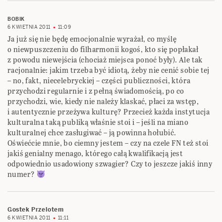
BOBIK
6 KWIETNIA 2011
11:09
Ja już się nie będę emocjonalnie wyrażał, co myślę
o niewpuszczeniu do filharmonii kogoś, kto się popłakał
z powodu niewejścia (chociaż miejsca ponoć były). Ale tak
racjonalnie: jakim trzeba być idiotą, żeby nie cenić sobie tej
– no, fakt, niecelebryckiej – części publiczności, która
przychodzi regularnie i z pełną świadomością, po co
przychodzi, wie, kiedy nie należy klaskać, płaci za wstęp,
i autentycznie przeżywa kulturę? Przecież każda instytucja
kulturalna taką publiką właśnie stoi i – jeśli na miano
kulturalnej chce zasługiwać – ją powinna hołubić.
Oświećcie mnie, bo ciemny jestem – czy na czele FN też stoi
jakiś genialny menago, którego całą kwalifikacją jest
odpowiednio usadowiony szwagier? Czy to jeszcze jakiś inny
numer?
Gostek Przelotem
6 KWIETNIA 2011
11:11