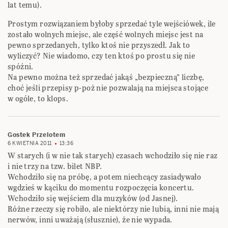
lat temu).
Prostym rozwiązaniem byłoby sprzedać tyle wejściówek, ile
zostało wolnych miejsc, ale część wolnych miejsc jest na
pewno sprzedanych, tylko ktoś nie przyszedł. Jak to
wyliczyć? Nie wiadomo, czy ten ktoś po prostu się nie
spóźni.
Na pewno można też sprzedać jakąś „bezpieczną” liczbę,
choć jeśli przepisy p-poż nie pozwalają na miejsca stojące
w ogóle, to klops.
Gostek Przelotem
6 KWIETNIA 2011
13:36
W starych (i w nie tak starych) czasach wchodziło się nie raz
i nie trzy na tzw. bilet NBP.
Wchodziło się na próbę, a potem niechcący zasiadywało
wgdzieś w kąciku do momentu rozpoczęcia koncertu.
Wchodziło się wejściem dla muzyków (od Jasnej).
Różne rzeczy się robiło, ale niektórzy nie lubią, inni nie mają
nerwów, inni uważają (słusznie), że nie wypada.