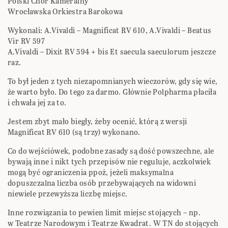
Polski Chór Kameralny
Wrocławska Orkiestra Barokowa
Wykonali: A.Vivaldi – Magnificat RV 610, A.Vivaldi – Beatus
Vir RV 597
A.Vivaldi – Dixit RV 594 + bis Et saecula saeculorum jeszcze
raz.
To był jeden z tych niezapomnianych wieczorów, gdy się wie,
że warto było. Do tego za darmo. Głównie Polpharma płaciła
i chwała jej za to.
Jestem zbyt mało biegły, żeby ocenić, którą z wersji
Magnificat RV 610 (są trzy) wykonano.
Co do wejściówek, podobne zasady są dość powszechne, ale
bywają inne i nikt tych przepisów nie reguluje, aczkolwiek
mogą być ograniczenia ppoż, jeżeli maksymalna
dopuszczalna liczba osób przebywających na widowni
niewiele przewyższa liczbę miejsc.
Inne rozwiązania to pewien limit miejsc stojących – np.
w Teatrze Narodowym i Teatrze Kwadrat. W TN do stojących