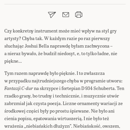
Czy konkretny instrument może mieć wpływ na styl gry
artysty? Chyba tak. W każdym razie po raz pierwszy
słuchając Joshui Bella naprawdę byłam zachwycona –
a nieraz bywało, że budził niedosyt, e, to tylko ładne, nie
piękne…
Tym razem naprawdę było pięknie. I to zwłaszcza
w przypadku najtrudniejszego chyba w programie utworu:
Fantazji C-dur
na skrzypce i fortepian D 934 Schuberta. Ten
rzadko grany, bo trudny i technicznie, i muzycznie utwór
zabrzmiał jak czysta poezja. Liczne ornamenty wariacji ze
środkowej części były po prostu śpiewane. Nie było ani
cienia popisu, epatowania wirtuozerią. I nie było też
wrażenia „niebiańskich dłużyzn”. Niebiańskość, owszem,