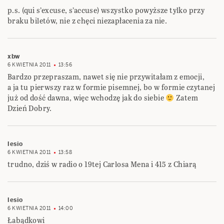
p.s. (qui s’excuse, s’accuse) wszystko powyższe tylko przy
braku biletów, nie z chęci niezapłacenia za nie.
xbw
6 KWIETNIA 2011
13:56
Bardzo przepraszam, nawet się nie przywitałam z emocji,
a ja tu pierwszy raz w formie pisemnej, bo w formie czytanej
już od dość dawna, więc wchodzę jak do siebie
Zatem
Dzień Dobry.
lesio
6 KWIETNIA 2011
13:58
trudno, dziś w radio o 19tej Carlosa Mena i 415 z Chiarą
lesio
6 KWIETNIA 2011
14:00
Łabądkowi