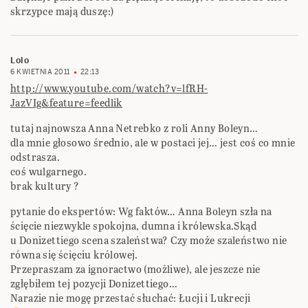
skrzypce mają duszę:)
Lolo
6 KWIETNIA 2011
22:13
http://www.youtube.com/watch?v=lfRH-
JazVIg&feature=feedlik
tutaj najnowsza Anna Netrebko z roli Anny Boleyn…
dla mnie głosowo średnio, ale w postaci jej… jest coś co mnie
odstrasza.
coś wulgarnego.
brak kultury ?
pytanie do ekspertów: Wg faktów… Anna Boleyn szła na
ścięcie niezwykle spokojna, dumna i królewska.Skąd
u Donizettiego scena szaleństwa? Czy może szaleństwo nie
równa się ścięciu królowej.
Przepraszam za ignoractwo (możliwe), ale jeszcze nie
zgłębiłem tej pozycji Donizettiego…
Narazie nie mogę przestać słuchać: Łucji i Lukrecji