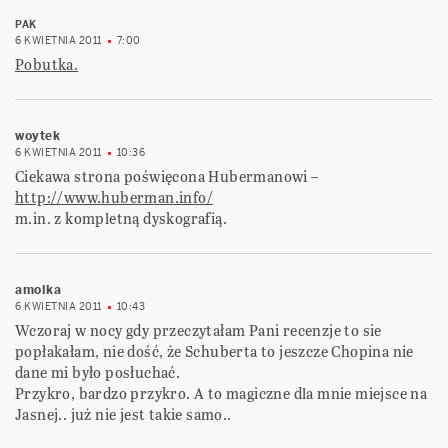
PAK
6 KWIETNIA 2011
7:00
Pobutka.
woytek
6 KWIETNIA 2011
10:36
Ciekawa strona poświęcona Hubermanowi –
http://www.huberman.info/
m.in. z kompletną dyskografią.
amolka
6 KWIETNIA 2011
10:43
Wczoraj w nocy gdy przeczytałam Pani recenzje to sie
popłakałam, nie dość, że Schuberta to jeszcze Chopina nie
dane mi było posłuchać.
Przykro, bardzo przykro. A to magiczne dla mnie miejsce na
Jasnej.. już nie jest takie samo..