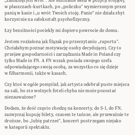
„zamkniętych wrót”. Ale słuchanie Bella w pozycji stojącej,
w płaszczach-kurtkach, po „policzku” wymierzonym przez
panią w kasie i „u wrót Twoich stoję, Panie” nie działa zbyt
korzystnie na całokształt psychofizyczny.
Łzy bezsilności pociekły mi dopiero powrocie do domu.
Jestem rozżalona jak Ślązak po przeczytaniu „raportu”.
Chciałabym poznać motywację osoby decydującej. Czy to
przejaw gospodarności i zarządzania Made in Poland czy
tylko Made in FN. A FN wszak posiada swojego szefa
odpowiadającego swoją osobą, za wszystko co się dzieje
w filharmonii, także w kasach.
Czy ktoś w ogóle pomyślał, jak artysta odebrał puste miejsca
na sali, bo sto wolnych foteli chyba nie może pozostać
niezauważone?
Dodam, że dość często chodzę na koncerty, do S-1, do FN,
zazwyczaj kupuję bilety, czasem te tańsze, ale przeważnie te
droższe, bo „lubię patrzeć”, koncert postrzegam niejako
w kategorii spektaklu.