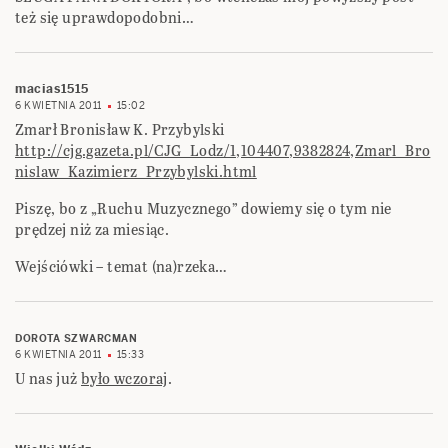
też się uprawdopodobni…
macias1515
6 KWIETNIA 2011
15:02
Zmarł Bronisław K. Przybylski
http://cjg.gazeta.pl/CJG_Lodz/1,104407,9382824,Zmarl_Bro
nislaw_Kazimierz_Przybylski.html
Piszę, bo z „Ruchu Muzycznego” dowiemy się o tym nie
prędzej niż za miesiąc.
Wejściówki – temat (na)rzeka…
DOROTA SZWARCMAN
6 KWIETNIA 2011
15:33
U nas już
było wczoraj
.