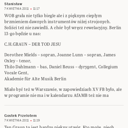
Stanisław
7 KWIETNIA 2011
11:17
WOB grała nie tylko biegle ale i z pięknym ciepłym
brzmieniem dawnych instrumentów niżej strojonych.
Soliści też nie zawiedli. A chór był wręcz rewelacyjny. Berlin
13-go będzie u nas:
C.H.GRAUN – DER TOD JESU
Dorothee Mields – sopran, Joanne Lunn – sopran, James
Oxley – tenor,
Thilo Dahlmann – bas, Daniel Reuss – dyrygent, Collegium
Vocale Gent,
Akademie für Alte Musik Berlin
Miało być też w Warszawie, w zapowiedziach XV FB było, ale
w programie nie ma i w kalendarzu AfAMB też nie ma
Gostek Przelotem
7 KWIETNIA 2011
11:19
Ten Graun to jest bardzo piękny utwór. Kto może, niech