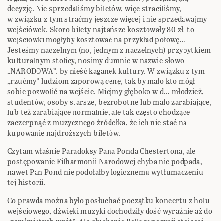
decyzję. Nie sprzedaliśmy biletów, więc straciliśmy,
w związku z tym straćmy jeszcze więcej i nie sprzedawajmy
wejściówek. Skoro bilety najtańsze kosztowały 80 zł, to
wejściówki mogłyby kosztować na przykład połowę…
Jesteśmy naczelnym (no, jednym z naczelnych) przybytkiem
kulturalnym stolicy, nosimy dumnie w nazwie słowo
„NARODOWA”, by nieść kaganek kultury. W związku z tym
„rzućmy” ludziom zaporową cenę, tak by mało kto mógł
sobie pozwolić na wejście. Miejmy głęboko w d… młodzież,
studentów, osoby starsze, bezrobotne lub mało zarabiające,
lub też zarabiające normalnie, ale tak często chodzące
zaczerpnąć z muzycznego źródełka, że ich nie stać na
kupowanie najdroższych biletów.
Czytam właśnie Paradoksy Pana Ponda Chestertona, ale
postępowanie Filharmonii Narodowej chyba nie podpada,
nawet Pan Pond nie podołałby logicznemu wytłumaczeniu
tej historii.
Co prawda można było posłuchać początku koncertu z holu
wejściowego, dźwięki muzyki dochodziły dość wyraźnie aż do