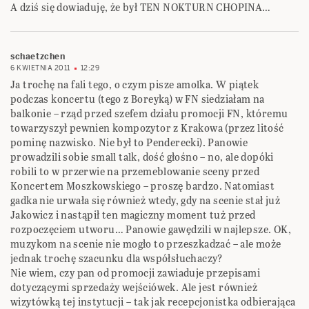
A dziś się dowiaduję, że był TEN NOKTURN CHOPINA…
schaetzchen
6 KWIETNIA 2011
12:29
Ja trochę na fali tego, o czym pisze amolka. W piątek
podczas koncertu (tego z Boreyką) w FN siedziałam na
balkonie – rząd przed szefem działu promocji FN, któremu
towarzyszył pewnien kompozytor z Krakowa (przez litość
pominę nazwisko. Nie był to Penderecki). Panowie
prowadzili sobie small talk, dość głośno – no, ale dopóki
robili to w przerwie na przemeblowanie sceny przed
Koncertem Moszkowskiego – proszę bardzo. Natomiast
gadka nie urwała się również wtedy, gdy na scenie stał już
Jakowicz i nastąpił ten magiczny moment tuż przed
rozpoczęciem utworu… Panowie gawędzili w najlepsze. OK,
muzykom na scenie nie mogło to przeszkadzać – ale może
jednak trochę szacunku dla współsłuchaczy?
Nie wiem, czy pan od promocji zawiaduje przepisami
dotyczącymi sprzedaży wejściówek. Ale jest również
wizytówką tej instytucji – tak jak recepcjonistka odbierająca