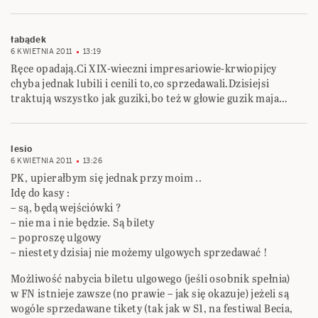
łabądek
6 KWIETNIA 2011
13:19
Ręce opadają.Ci XIX-wieczni impresariowie-krwiopijcy
chyba jednak lubili i cenili to,co sprzedawali.Dzisiejsi
traktują wszystko jak guziki,bo też w głowie guzik maja…
lesio
6 KWIETNIA 2011
13:26
PK, upierałbym się jednak przy moim ..
Idę do kasy :
– są, będą wejściówki ?
– nie ma i nie będzie. Są bilety
– poproszę ulgowy
– niestety dzisiaj nie możemy ulgowych sprzedawać !
Możliwość nabycia biletu ulgowego (jeśli osobnik spełnia)
w FN istnieje zawsze (no prawie – jak się okazuje) jeżeli są
wogóle sprzedawane tikety (tak jak w S1, na festiwal Becia,