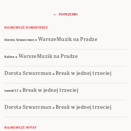
Nawigacja
← POPRZEDNI
wpisów
NAJNOWSZE KOMENTARZE
WarszeMuzik na Pradze
Dorota Szwarcman
o
WarszeMuzik na Pradze
Kalina
o
Dorota Szwarcman
Break w jednej trzeciej
o
Break w jednej trzeciej
tomekT.T
o
Dorota Szwarcman
Break w jednej trzeciej
o
NAJNOWSZE WPISY