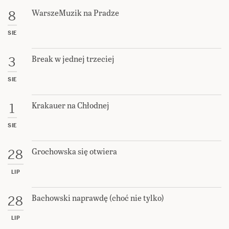
WarszeMuzik na Pradze
8
SIE
Break w jednej trzeciej
3
SIE
Krakauer na Chłodnej
1
SIE
Grochowska się otwiera
28
LIP
Bachowski naprawdę (choć nie tylko)
28
LIP