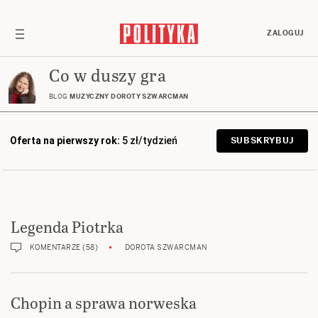
ZALOGUJ
Co w duszy gra
BLOG
MUZYCZNY DOROTY SZWARCMAN
Oferta na pierwszy rok:
5 zł/tydzień
SUBSKRYBUJ
Legenda Piotrka
KOMENTARZE (58)
DOROTA SZWARCMAN
Chopin a sprawa norweska