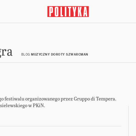
gra
BLOG
MUZYCZNY DOROTY SZWARCMAN
go festiwalu organizowanego przez Gruppo di Tempera.
isielewskiego w PKiN.