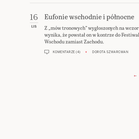
Eufonie wschodnie i północne
16
Z „mów tronowych” wygłoszonych na wczoraj
LIS
wynika, że powstał on w kontrze do Festiw
Wschodu zamiast Zachodu.
KOMENTARZE (4)
DOROTA SZWARCMAN
Nawigacja
← 
wpisów