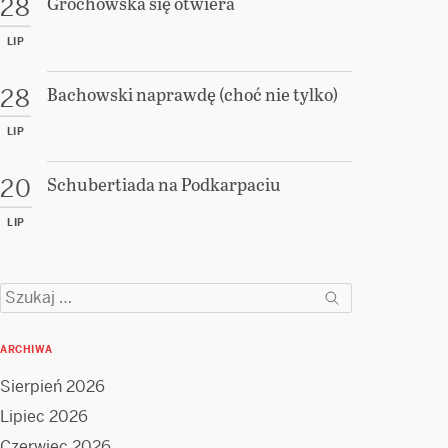
Grochowska się otwiera
28
LIP
Bachowski naprawdę (choć nie tylko)
28
LIP
Schubertiada na Podkarpaciu
20
LIP
Szukaj:
ARCHIWA
Sierpień 2026
Lipiec 2026
Czerwiec 2026