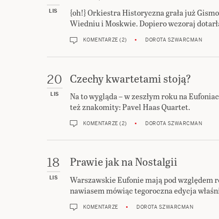
{oh!} Orkiestra Historyczna grała już Gismo
LIS
Wiedniu i Moskwie. Dopiero wczoraj dotarł
KOMENTARZE (2)
DOROTA SZWARCMAN
Czechy kwartetami stoją?
20
Na to wygląda – w zeszłym roku na Eufoniac
LIS
też znakomity: Pavel Haas Quartet.
KOMENTARZE (2)
DOROTA SZWARCMAN
Prawie jak na Nostalgii
18
Warszawskie Eufonie mają pod względem re
LIS
nawiasem mówiąc tegoroczna edycja właśnie 
KOMENTARZE
DOROTA SZWARCMAN