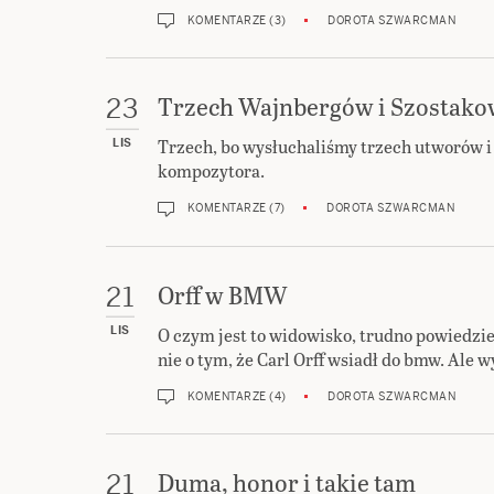
KOMENTARZE (3)
DOROTA SZWARCMAN
Trzech Wajnbergów i Szostako
23
Trzech, bo wysłuchaliśmy trzech utworów i 
LIS
kompozytora.
KOMENTARZE (7)
DOROTA SZWARCMAN
Orff w BMW
21
O czym jest to widowisko, trudno powiedzie
LIS
nie o tym, że Carl Orff wsiadł do bmw. Ale w
KOMENTARZE (4)
DOROTA SZWARCMAN
Duma, honor i takie tam
21