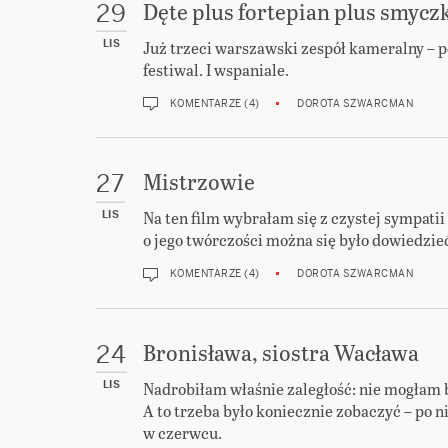
Dęte plus fortepian plus smycz
29
Już trzeci warszawski zespół kameralny – p
LIS
festiwal. I wspaniale.
KOMENTARZE (4)
DOROTA SZWARCMAN
Mistrzowie
27
Na ten film wybrałam się z czystej sympatii
LIS
o jego twórczości można się było dowiedzieć
KOMENTARZE (4)
DOROTA SZWARCMAN
Bronisława, siostra Wacława
24
Nadrobiłam właśnie zaległość: nie mogłam 
LIS
A to trzeba było koniecznie zobaczyć – po 
w czerwcu.