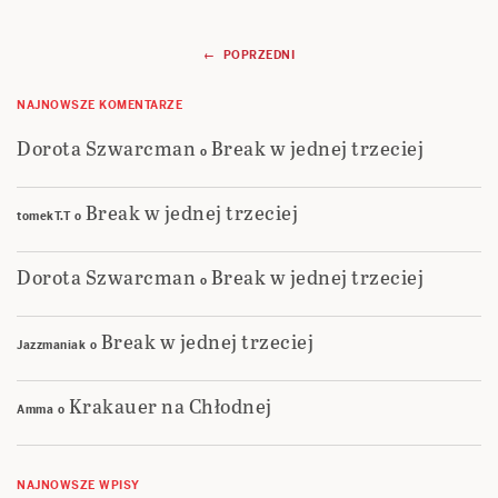
Nawigacja
← POPRZEDNI
wpisów
NAJNOWSZE KOMENTARZE
Dorota Szwarcman
Break w jednej trzeciej
o
Break w jednej trzeciej
tomekT.T
o
Dorota Szwarcman
Break w jednej trzeciej
o
Break w jednej trzeciej
Jazzmaniak
o
Krakauer na Chłodnej
Amma
o
NAJNOWSZE WPISY