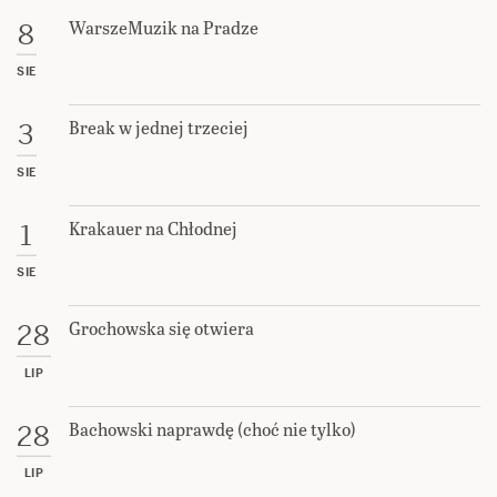
WarszeMuzik na Pradze
8
SIE
Break w jednej trzeciej
3
SIE
Krakauer na Chłodnej
1
SIE
Grochowska się otwiera
28
LIP
Bachowski naprawdę (choć nie tylko)
28
LIP