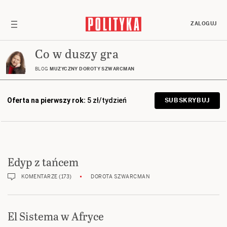
ZALOGUJ
Co w duszy gra
BLOG
MUZYCZNY DOROTY SZWARCMAN
Oferta na pierwszy rok:
5 zł/tydzień
SUBSKRYBUJ
Edyp z tańcem
KOMENTARZE (173)
DOROTA SZWARCMAN
El Sistema w Afryce