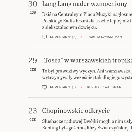
Lang Lang nader wzmocniony
30
Dziś na Centralnym Placu Muzyki nagłośni
CZE
Polskiego Radia brzmiała trochę lepiej niż 
zniekształconym dźwięku.
KOMENTARZE (2)
DOROTA SZWARCMAN
„Tosca” w warszawskich tropik
29
To był prawdziwy wyczyn. Ani warszawska pu
CZE
wytrzymywały wcześniej tak długiego wyst
KOMENTARZE (1)
DOROTA SZWARCMAN
Chopinowskie odkrycie
23
Słuchacze radiowej Dwójki mogli o nim usły
CZE
Rehling była gościnią Róży Światczyńskiej.