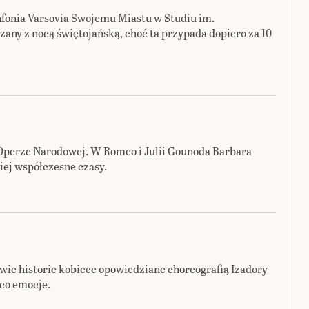
nfonia Varsovia Swojemu Miastu w Studiu im.
any z nocą świętojańską, choć ta przypada dopiero za 10
 Operze Narodowej. W Romeo i Julii Gounoda Barbara
iej współczesne czasy.
wie historie kobiece opowiedziane choreografią Izadory
 co emocje.