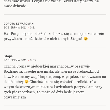
doczekać wpisu. I chyba nie zasnę. Nawet koty patrzą na
mnie dziwnie…
DOROTA SZWARCMAN
20 SIERPNIA 2011
0:31
Ha! Parę miłych osób żeńskich dziś się ze mną na koncercie
przywitało – może któraś z nich to była
Stopa
?
Stopa
20 SIERPNIA 2011
0:35
Czarna Stopa w niebieskiej marynarce…w przerwie
Bozhanova. Trochę nieśmiała, ale wierna czytelniczka od
lat… No i mamy wspólną znajomą, więc jakos sie odważam na
dzień dobry
Chociaż skoro się w świetle reflektorów
w tym dziwacznym miejscu w Łazienkach poryczałam przy
tych piosneczkach, to może od dziś będę jeszcze
odważniejsza