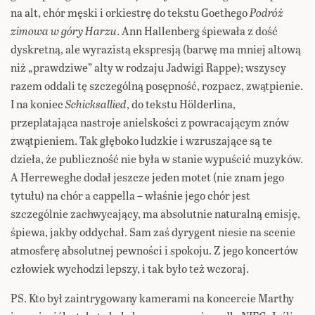
na alt, chór męski i orkiestrę do tekstu Goethego
Podróż
zimowa w góry Harzu
. Ann Hallenberg śpiewała z dość
dyskretną, ale wyrazistą ekspresją (barwę ma mniej altową
niż „prawdziwe” alty w rodzaju Jadwigi Rappe); wszyscy
razem oddali tę szczególną posępność, rozpacz, zwątpienie.
I na koniec
Schicksallied
, do tekstu Hölderlina,
przeplatająca nastroje anielskości z powracającym znów
zwątpieniem. Tak głęboko ludzkie i wzruszające są te
dzieła, że publiczność nie była w stanie wypuścić muzyków.
A Herreweghe dodał jeszcze jeden motet (nie znam jego
tytułu) na chór a cappella – właśnie jego chór jest
szczególnie zachwycający, ma absolutnie naturalną emisję,
śpiewa, jakby oddychał. Sam zaś dyrygent niesie na scenie
atmosferę absolutnej pewności i spokoju. Z jego koncertów
człowiek wychodzi lepszy, i tak było też wczoraj.
PS. Kto był zaintrygowany kamerami na koncercie Marthy