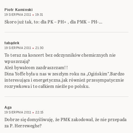
Piotr Kaminski
19 SIERPNIA 2011
19:31
Skoro już tak, to: dla PK – PH+ , dla PMK – PH-…
łabądek
19 SIERPNIA 2011
21:30
To teraz na koncert bez odczynników chemicznych nie
wpuszczają?
Ależ bywalcom zazdraszczam!!
Dina Yoffe była u nas w zeszłym roku na „Ogińskim”.Bardzo
interesująca i energetyczna,jak również przesympatycznie
rozrywkowa i to całkiem nieźle po polsku.
Aga
19 SIERPNIA 2011
22:15
Dobrze się domyśliwuję, że PMK zakodował, że nie przepada
za P. Herreweghe?