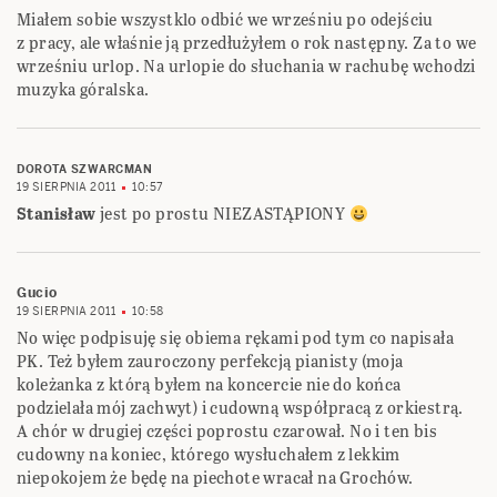
Miałem sobie wszystklo odbić we wrześniu po odejściu
z pracy, ale właśnie ją przedłużyłem o rok następny. Za to we
wrześniu urlop. Na urlopie do słuchania w rachubę wchodzi
muzyka góralska.
DOROTA SZWARCMAN
19 SIERPNIA 2011
10:57
Stanisław
jest po prostu NIEZASTĄPIONY
Gucio
19 SIERPNIA 2011
10:58
No więc podpisuję się obiema rękami pod tym co napisała
PK. Też byłem zauroczony perfekcją pianisty (moja
koleżanka z którą byłem na koncercie nie do końca
podzielała mój zachwyt) i cudowną współpracą z orkiestrą.
A chór w drugiej części poprostu czarował. No i ten bis
cudowny na koniec, którego wysłuchałem z lekkim
niepokojem że będę na piechote wracał na Grochów.