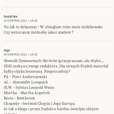
bazylika
19 SIERPNIA 2011
14:28
No jak to dołączam ! W ubiegłum roku mnie zinfekowało.
Czy wczorajsze możnaby jakoś mailem ?
Aga
19 SIERPNIA 2011
14:34
Słownik Dywanowych Skrótów (przepraszam, ale chyba …
SDS) czeka na swego redaktora. Dla nowych Frędzli materiał
byłby chyba bezcenny. Niepotrzebny?
PA – Piotr Anderszewski
AL – Alexander Lonquich
SLW – Sylvius Leopold Weiss
Martha – Martha Argerich
Becio – Beethoven
Chopieje – festiwal Chopin i Jego Europa
to tak z biegu i przez frędzla o bardzo świeżym skręcie