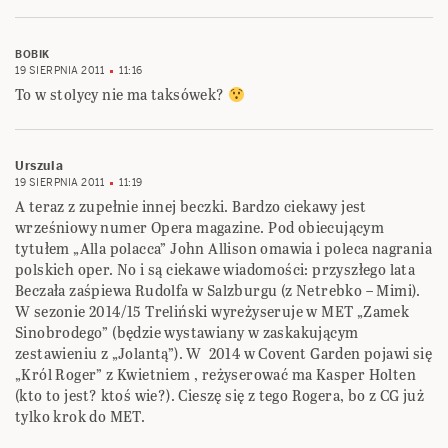
BOBIK
19 SIERPNIA 2011
11:16
To w stolycy nie ma taksówek?
Urszula
19 SIERPNIA 2011
11:19
A teraz z zupełnie innej beczki. Bardzo ciekawy jest
wrześniowy numer Opera magazine. Pod obiecującym
tytułem „Alla polacca” John Allison omawia i poleca nagrania
polskich oper. No i są ciekawe wiadomości: przyszłego lata
Beczała zaśpiewa Rudolfa w Salzburgu (z Netrebko – Mimi).
W sezonie 2014/15 Treliński wyreżyseruje w MET „Zamek
Sinobrodego” (będzie wystawiany w zaskakującym
zestawieniu z „Jolantą”). W 2014 w Covent Garden pojawi się
„Król Roger” z Kwietniem , reżyserować ma Kasper Holten
(kto to jest? ktoś wie?). Cieszę się z tego Rogera, bo z CG już
tylko krok do MET.