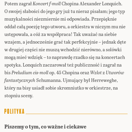
Potem zagrał
Koncert f-moll
Chopina Alexander Lonquich.
O swojej słabości do jego gry już tu nieraz pisałam; jego typ
muzykalności niezmiernie mi odpowiada. Przepięknie
oddał całą poezję tego utworu, a orkiestra w niczym mu nie
ustępowała, a cóż za współpraca! Tak uważać na siebie
wzajem, a jednocześnie grać tak perfekcyjnie – jednak dęte
w drugiej części nie muszą wchodzić nierówno, a solówki
mogą mieć wdzięk – to naprawdę rzadko się na koncertach
spotyka. Lonquich zaczarował też publiczność i zagrał na
bis
Preludium cis-moll
op. 45 Chopina oraz
Wzlot
z
Utworów
fantastycznych
Schumanna. Ujmujący był Herreweghe,
który na bisy usiadł sobie skromniutko w orkiestrze, na
stopniu sceny.
Piszemy o tym, co ważne i ciekawe