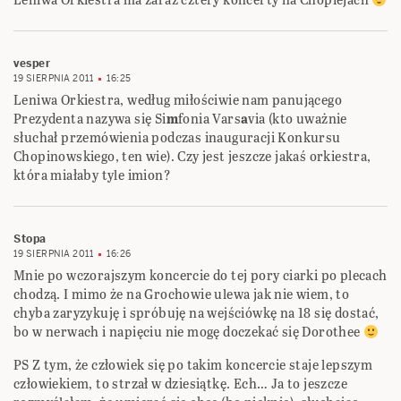
vesper
19 SIERPNIA 2011
16:25
Leniwa Orkiestra, według miłościwie nam panującego
Prezydenta nazywa się Si
m
fonia Vars
a
via (kto uważnie
słuchał przemówienia podczas inauguracji Konkursu
Chopinowskiego, ten wie). Czy jest jeszcze jakaś orkiestra,
która miałaby tyle imion?
Stopa
19 SIERPNIA 2011
16:26
Mnie po wczorajszym koncercie do tej pory ciarki po plecach
chodzą. I mimo że na Grochowie ulewa jak nie wiem, to
chyba zaryzykuję i spróbuję na wejściówkę na 18 się dostać,
bo w nerwach i napięciu nie mogę doczekać się Dorothee
PS Z tym, że człowiek się po takim koncercie staje lepszym
człowiekiem, to strzał w dziesiątkę. Ech… Ja to jeszcze