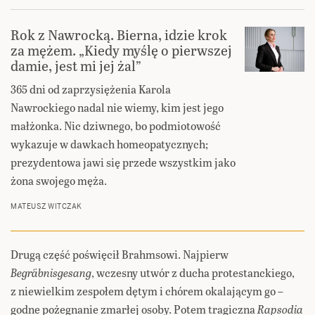
Rok z Nawrocką. Bierna, idzie krok
za mężem. „Kiedy myślę o pierwszej
damie, jest mi jej żal”
365 dni od zaprzysiężenia Karola
Nawrockiego nadal nie wiemy, kim jest jego
małżonka. Nic dziwnego, bo podmiotowość
wykazuje w dawkach homeopatycznych;
prezydentowa jawi się przede wszystkim jako
żona swojego męża.
MATEUSZ WITCZAK
Drugą część poświęcił Brahmsowi. Najpierw
Begräbnisgesang
, wczesny utwór z ducha protestanckiego,
z niewielkim zespołem dętym i chórem okalającym go –
godne pożegnanie zmarłej osoby. Potem tragiczna
Rapsodia