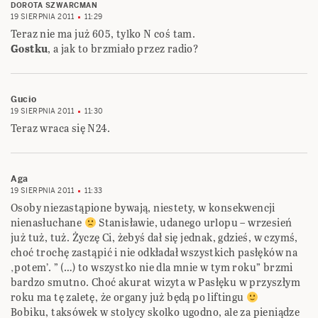
DOROTA SZWARCMAN
19 SIERPNIA 2011
11:29
Teraz nie ma już 605, tylko N coś tam.
Gostku
, a jak to brzmiało przez radio?
Gucio
19 SIERPNIA 2011
11:30
Teraz wraca się N24.
Aga
19 SIERPNIA 2011
11:33
Osoby niezastąpione bywają, niestety, w konsekwencji
nienasłuchane
Stanisławie, udanego urlopu – wrzesień
już tuż, tuż. Życzę Ci, żebyś dał się jednak, gdzieś, w czymś,
choć trochę zastąpić i nie odkładał wszystkich pasłęków na
‚potem’. ” (…) to wszystko nie dla mnie w tym roku” brzmi
bardzo smutno. Choć akurat wizyta w Pasłęku w przyszłym
roku ma tę zaletę, że organy już będą po liftingu
Bobiku, taksówek w stolycy skolko ugodno, ale za pieniądze