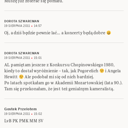
Muszę już zbierać się pomału.
DOROTA SZWARCMAN
19 SIERPNIA 2011
14:57
Oj, a dziś będzie pewnie lać… a koncerty będą dobre
DOROTA SZWARCMAN
19 SIERPNIA 2011
15:01
AL pamiętam jeszcze z Konkursu Chopinowskiego 1980,
kiedy to dostał wyróżnienie – tak, jak Pogorelich
i Angela
Hewitt
Ale podobał mi się od nich bardziej.
Po latach spotkałam go w Akademii Mozartowskiej (lata 90.).
Tam się przekonałam, że jest też genialnym kameralistą.
Gostek Przelotem
19 SIERPNIA 2011
15:02
LvB PK PMK MM SV