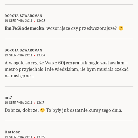
DOROTA SZWARCMAN
19 SIERPNIA 2011
13:03
EmTeSiódemecko
, wczorajsze czy przedwczorajsze?
DOROTA SZWARCMAN
19 SIERPNIA 2011
13:04
A w ogóle sorry, że Was z
60jerzym
tak nagle zostawiłam –
metro przyjechało i nie wiedziałam, ile bym musiała czekać
na następne…
mt7
19 SIERPNIA 2011
13:17
Dobrze, dobrze.
To były już ostatnie kursy tego dnia.
Bartosz
19 SIERPNIA 2011
13:25