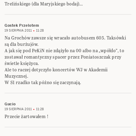
Trelińskiego (dla Maryjskiego bodaj)…
Gostek Przelotem
19 SIERPNIA 2011
11:28
Na Grochów zawsze się wracało autobusem 605. Taksówki
są dla burżujów.
A jak się pod PeKiN nie zdążyło na 00 albo na „wpółdo”, to
zostawał romantyczny spacer przez Poniatoszczak przy
świetle księżyca.
Ale to raczej dotyczyło koncertów WJ w Akademii
Muzycznej.
W S1 rzadko tak późno się zaczynają.
Gucio
19 SIERPNIA 2011
11:28
Przecie żartowałem !