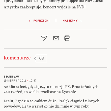
i przyjaciół – tak, to były kamery pracujące dla NIFC. Jeśli
Artystka zaakceptuje, koncert wyjdzie na DVD!
Nawigacja
|
← POPRZEDNI
NASTĘPNY →
wpisu
Komentarze
69
STANISŁAW
19 SIERPNIA 2011
10:47
Aż ślinka leci, gdy się czyta recenzje PK. Prawie żadnych
zastrzeżeń, to wielka rzadkość na Dywanie.
Lesiu, 7 godzin to calkiem dużo. Pasłęk ciagnie i z innych
powodów, ale to wszystko nie dla mnie w tym roku.