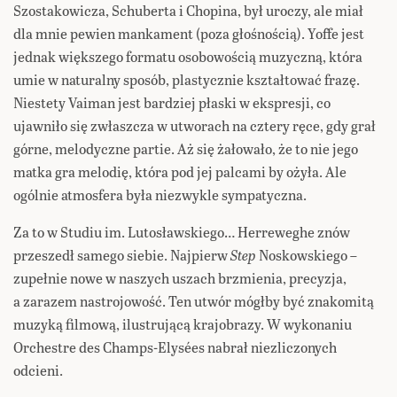
Szostakowicza, Schuberta i Chopina, był uroczy, ale miał
dla mnie pewien mankament (poza głośnością). Yoffe jest
jednak większego formatu osobowością muzyczną, która
umie w naturalny sposób, plastycznie kształtować frazę.
Niestety Vaiman jest bardziej płaski w ekspresji, co
ujawniło się zwłaszcza w utworach na cztery ręce, gdy grał
górne, melodyczne partie. Aż się żałowało, że to nie jego
matka gra melodię, która pod jej palcami by ożyła. Ale
ogólnie atmosfera była niezwykle sympatyczna.
Za to w Studiu im. Lutosławskiego… Herreweghe znów
przeszedł samego siebie. Najpierw
Step
Noskowskiego –
zupełnie nowe w naszych uszach brzmienia, precyzja,
a zarazem nastrojowość. Ten utwór mógłby być znakomitą
muzyką filmową, ilustrującą krajobrazy. W wykonaniu
Orchestre des Champs-Elysées nabrał niezliczonych
odcieni.