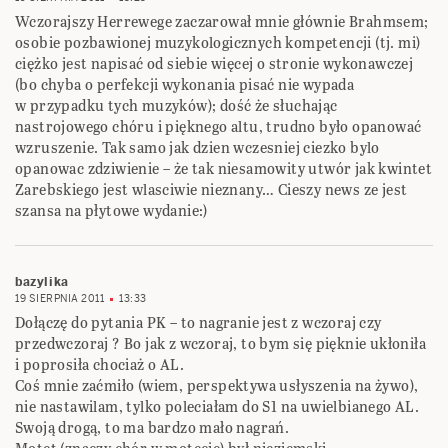
Wczorajszy Herrewege zaczarował mnie głównie Brahmsem;
osobie pozbawionej muzykologicznych kompetencji (tj. mi)
ciężko jest napisać od siebie więcej o stronie wykonawczej
(bo chyba o perfekcji wykonania pisać nie wypada
w przypadku tych muzyków); dość że słuchając
nastrojowego chóru i pięknego altu, trudno było opanować
wzruszenie. Tak samo jak dzien wczesniej ciezko bylo
opanowac zdziwienie – że tak niesamowity utwór jak kwintet
Zarebskiego jest wlasciwie nieznany… Cieszy news ze jest
szansa na płytowe wydanie:)
bazylika
19 SIERPNIA 2011
13:33
Dołączę do pytania PK – to nagranie jest z wczoraj czy
przedwczoraj ? Bo jak z wczoraj, to bym się pięknie ukłoniła
i poprosiła chociaż o AL.
Coś mnie zaćmiło (wiem, perspektywa usłyszenia na żywo),
nie nastawilam, tylko poleciałam do S1 na uwielbianego AL.
Swoją drogą, to ma bardzo mało nagrań.