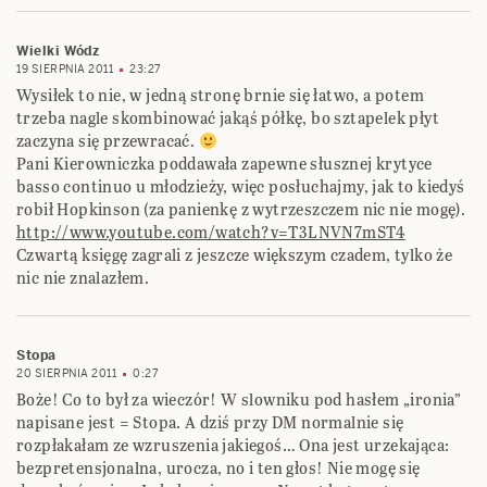
Wielki Wódz
19 SIERPNIA 2011
23:27
Wysiłek to nie, w jedną stronę brnie się łatwo, a potem
trzeba nagle skombinować jakąś półkę, bo sztapelek płyt
zaczyna się przewracać.
Pani Kierowniczka poddawała zapewne słusznej krytyce
basso continuo u młodzieży, więc posłuchajmy, jak to kiedyś
robił Hopkinson (za panienkę z wytrzeszczem nic nie mogę).
http://www.youtube.com/watch?v=T3LNVN7mST4
Czwartą księgę zagrali z jeszcze większym czadem, tylko że
nic nie znalazłem.
Stopa
20 SIERPNIA 2011
0:27
Boże! Co to był za wieczór! W slowniku pod hasłem „ironia”
napisane jest = Stopa. A dziś przy DM normalnie się
rozpłakałam ze wzruszenia jakiegoś… Ona jest urzekająca:
bezpretensjonalna, urocza, no i ten głos! Nie mogę się