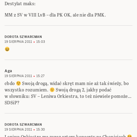
Destylat maks:
MM z SV w VIII LvB – dla PK OK, ale nie dla PMK.
DOROTA SZWARCMAN
19 SIERPNIA 2011
15:03
Aga
19 SIERPNIA 2011
15:27
cbdo
Swoją drogą, widać skręt mam nie aż tak świeży, bo
wszystko rozumiem.
Swoją drogą 2, jakby podać
w słowniku: SV – Leniwa Orkiestra, to też niewiele pomoże…
SDSiP?
DOROTA SZWARCMAN
19 SIERPNIA 2011
15:30
Leniwa Orkiestra ma zaraz cztery koncerty na Chopiejach