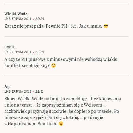
Wielki Wódz
19 SIERPNIA 2011
22:24
Zaraz nie przepada. Pewnie PH=5,5. Jak u mnie.
BOBIK
19 SIERPNIA 2011
22:29
A czy te PH plusowe z minusowymi nie wchodzą w jakiś
konflikt serologiczny?
Aga
19 SIERPNIA 2011
22:31
Skoro Wielki Wódz na linii, to zamelduję – bez kodowania
i nie na temat – że zaprzyjaźniłam się z Weissem –
aczkolwiek przyznaję uczciwie, że dopiero po trzecie. Po
pierwsze zaprzyjaźniłam się z lutnią, a po drugie
z Hopkinsonem Smithem.