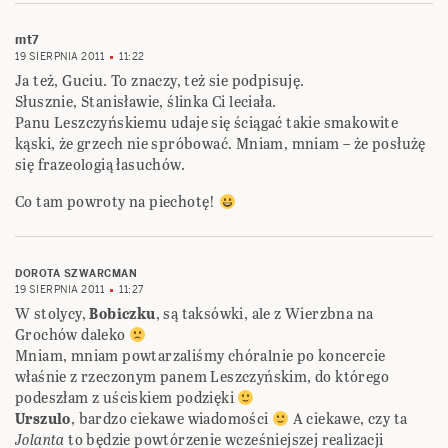
mt7
19 SIERPNIA 2011
11:22
Ja też, Guciu. To znaczy, też sie podpisuję.
Słusznie, Stanisławie, ślinka Ci leciała.
Panu Leszczyńskiemu udaje się ściągać takie smakowite
kąski, że grzech nie spróbować. Mniam, mniam – że posłużę
się frazeologią łasuchów.
Co tam powroty na piechotę!
DOROTA SZWARCMAN
19 SIERPNIA 2011
11:27
W stolycy,
Bobiczku
, są taksówki, ale z Wierzbna na
Grochów daleko
Mniam, mniam powtarzaliśmy chóralnie po koncercie
właśnie z rzeczonym panem Leszczyńskim, do którego
podeszłam z uściskiem podzięki
Urszulo
, bardzo ciekawe wiadomości
A ciekawe, czy ta
Jolanta
to będzie powtórzenie wcześniejszej realizacji