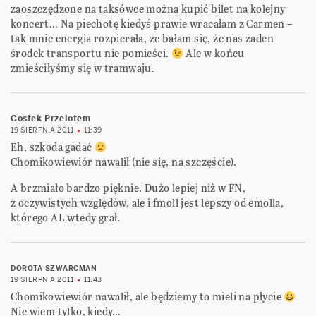
zaoszczędzone na taksówce można kupić bilet na kolejny
koncert… Na piechotę kiedyś prawie wracałam z Carmen –
tak mnie energia rozpierała, że bałam się, że nas żaden
środek transportu nie pomieści.
Ale w końcu
zmieściłyśmy się w tramwaju.
Gostek Przelotem
19 SIERPNIA 2011
11:39
Eh, szkoda gadać
Chomikowiewiór nawalił (nie się, na szczęście).
A brzmiało bardzo pięknie. Dużo lepiej niż w FN,
z oczywistych względów, ale i fmoll jest lepszy od emolla,
którego AL wtedy grał.
DOROTA SZWARCMAN
19 SIERPNIA 2011
11:43
Chomikowiewiór nawalił, ale będziemy to mieli na płycie
Nie wiem tylko, kiedy…