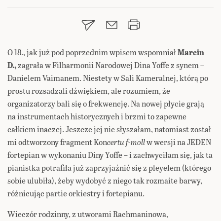
O 18., jak już pod poprzednim wpisem wspomniał
Marcin
D.,
zagrała w Filharmonii Narodowej Dina Yoffe z synem –
Danielem Vaimanem. Niestety w Sali Kameralnej, którą po
prostu rozsadzali dźwiękiem, ale rozumiem, że
organizatorzy bali się o frekwencję. Na nowej płycie grają
na instrumentach historycznych i brzmi to zapewne
całkiem inaczej. Jeszcze jej nie słyszałam, natomiast został
mi odtworzony fragment Kon
certu f-moll
w wersji na JEDEN
fortepian w wykonaniu Diny Yoffe – i zachwyciłam się, jak ta
pianistka potrafiła już zaprzyjaźnić się z pleyelem (którego
sobie ulubiła), żeby wydobyć z niego tak rozmaite barwy,
różnicując partie orkiestry i fortepianu.
Wieczór rodzinny, z utworami Rachmaninowa,