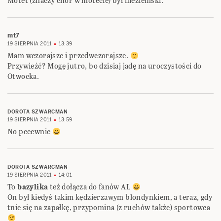
Motet (znaczy chór w motecie) był nieziemski.
mt7
19 SIERPNIA 2011
13:39
Mam wczorajsze i przedwczorajsze.
Przywieźć? Mogę jutro, bo dzisiaj jadę na uroczystości do
Otwocka.
DOROTA SZWARCMAN
19 SIERPNIA 2011
13:59
No peeewnie
DOROTA SZWARCMAN
19 SIERPNIA 2011
14:01
To
bazylika
też dołącza do fanów AL
On był kiedyś takim kędzierzawym blondynkiem, a teraz, gdy
tnie się na zapałkę, przypomina (z ruchów także) sportowca