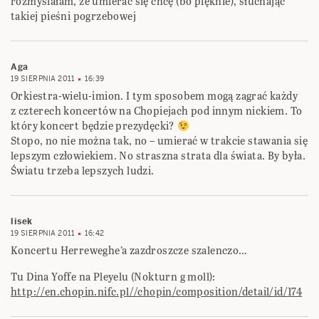
rozmyślałam, że umierać się chcę (bo pięknie), słuchając
takiej pieśni pogrzebowej
Aga
19 SIERPNIA 2011
16:39
Orkiestra-wielu-imion. I tym sposobem mogą zagrać każdy
z czterech koncertów na Chopiejach pod innym nickiem. To
który koncert będzie prezydęcki?
Stopo, no nie można tak, no – umierać w trakcie stawania się
lepszym człowiekiem. No straszna strata dla świata. By była.
Światu trzeba lepszych ludzi.
lisek
19 SIERPNIA 2011
16:42
Koncertu Herreweghe’a zazdroszcze szalenczo…
Tu Dina Yoffe na Pleyelu (Nokturn g moll):
http://en.chopin.nifc.pl//chopin/composition/detail/id/174