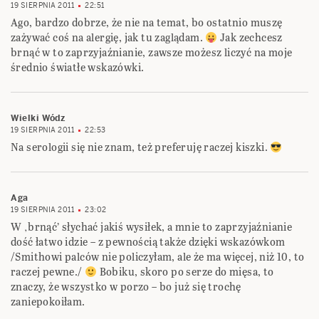
19 SIERPNIA 2011
22:51
Ago, bardzo dobrze, że nie na temat, bo ostatnio muszę
zażywać coś na alergię, jak tu zaglądam.
Jak zechcesz
brnąć w to zaprzyjaźnianie, zawsze możesz liczyć na moje
średnio światłe wskazówki.
Wielki Wódz
19 SIERPNIA 2011
22:53
Na serologii się nie znam, też preferuję raczej kiszki.
Aga
19 SIERPNIA 2011
23:02
W ‚brnąć’ słychać jakiś wysiłek, a mnie to zaprzyjaźnianie
dość łatwo idzie – z pewnością także dzięki wskazówkom
/Smithowi palców nie policzyłam, ale że ma więcej, niż 10, to
raczej pewne./
Bobiku, skoro po serze do mięsa, to
znaczy, że wszystko w porzo – bo już się trochę
zaniepokoiłam.