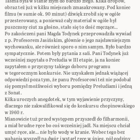
Taśma była w stanie złym do bardzo złego. Kilka dropów,
obraz też już w kilku miejscach zmasakrowany. Pod koniec
filmu (w sumie ok. 90 minut) dźwięk zrobił się w ogóle
przesterowany, a ponieważ cały materiał w ogóle był
puszczony ciut za głośno, stało się to dość męczące…
Po zakończeni pani Magda Todynek przeprowadziła wywiad
z p. Profesorem Jasińskim, głównie o jego najsławniejszym
wychowanku, ale również sporo o nim samym. Było bardzo
sympatycznie. Potem były pytania z sali. Pani Todynek już
wcześniej zapytała o Preludia w III etapie, ja na koniec
zapytałem o przyczyny takiego doboru programu
w tegorocznym konkursie. Nie uzyskałem jednak wiążącej
odpowiedzi poza tym, że panu Profesorowi też nie podobał
się pomysł możliwości wyboru pomiędzy Preludiami i jedną
z Sonat.
Kilka uroczych anegdotek, w tym wyjawienie przyczyny,
dlaczego nie zakwalifikował się do konkursu chopinowskiego
w 1960 r.
Mianowicie tuż przed występem przyszedł do filharmonii,
a miał brudne ręce bo coś wcześniej jadł. Na miejscu chciał
umyć ręce, ale… nie było wody w kranie. Wobec tego bez
wahania wyszedł na dwór i wytarł ręce w śnieg, pół godziny