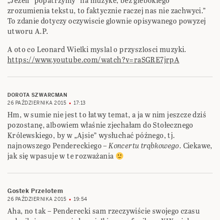
„Jezeli “popatrzymy” na muzyke, bez glebokiego
zrozumienia tekstu, to faktycznie raczej nas nie zachwyci.”
To zdanie dotyczy oczywiscie glownie opisywanego powyzej
utworu A.P.
A oto co Leonard Wielki myslal o przyszlosci muzyki.
https://www.youtube.com/watch?v=raSGRE7jrpA
DOROTA SZWARCMAN
26 PAŹDZIERNIKA 2015
17:13
Hm, w sumie nie jest to łatwy temat, a ja w nim jeszcze dziś
pozostanę, albowiem właśnie zjechałam do Stołecznego
Królewskiego, by w „Ajsie” wysłuchać późnego, tj.
najnowszego Pendereckiego –
Koncertu trąbkowego
. Ciekawe,
jak się wpasuje w te rozważania
Gostek Przelotem
26 PAŹDZIERNIKA 2015
19:54
Aha, no tak – Penderecki sam rzeczywiście swojego czasu