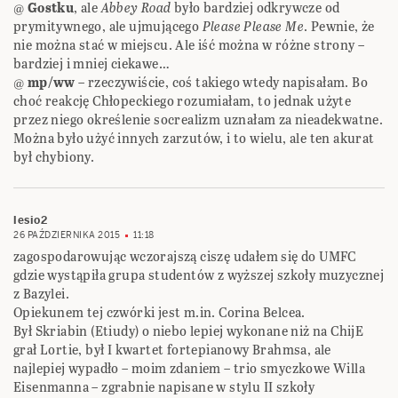
@
Gostku
, ale
Abbey Road
było bardziej odkrywcze od
prymitywnego, ale ujmującego
Please Please Me
. Pewnie, że
nie można stać w miejscu. Ale iść można w różne strony –
bardziej i mniej ciekawe…
@
mp/ww
– rzeczywiście, coś takiego wtedy napisałam. Bo
choć reakcję Chłopeckiego rozumiałam, to jednak użyte
przez niego określenie socrealizm uznałam za nieadekwatne.
Można było użyć innych zarzutów, i to wielu, ale ten akurat
był chybiony.
lesio2
26 PAŹDZIERNIKA 2015
11:18
zagospodarowując wczorajszą ciszę udałem się do UMFC
gdzie wystąpiła grupa studentów z wyższej szkoły muzycznej
z Bazylei.
Opiekunem tej czwórki jest m.in. Corina Belcea.
Był Skriabin (Etiudy) o niebo lepiej wykonane niż na ChijE
grał Lortie, był I kwartet fortepianowy Brahmsa, ale
najlepiej wypadło – moim zdaniem – trio smyczkowe Willa
Eisenmanna – zgrabnie napisane w stylu II szkoły