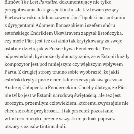
filmów:
The Lost Paradise
, dokumentujący nie tylko
przygotowania do tego spektaklu, ale też towarzyszący
Pärtowi w roku jubileuszowym. Jan Topolski na spotkaniu
z dyrygentami Adamem Banaszakiem i szefem chóru
estońskiego Endrikiem Üksväravem zapytał Estończyka,
czy może Pärt jest też ostatnio tak krytykowany za swoje
ostatnie dzieła, jak w Polsce bywa Penderecki. Ten
odpowiedział, być może dyplomatycznie, że w Estonii każdy
kompozytor jest pod mniejszym czy większym wpływem
Pärta. Z drugiej strony trudno sobie wyobrazić, że jakiś
estoński krytyk pisze o nim takie rzeczy jak swego czasu
Andrzej Chłopecki o Pendereckim. Choćby dlatego, że Pärt
nie tylko jest w Estonii narodową świętością, ale też jest
uroczym, przemiłym człowiekiem, któremu zwyczajnie nie
chce się robić przykrości… I tak przecież pozostanie
w historii muzyki, przede wszystkim jednak poprzez
utwory z czasów tintinnabuli.