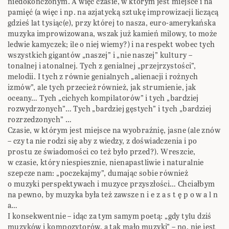
niedokończonym. A więc czasie, w którym jest miejsce i na
pamięć (a więc i np. na azjatycką sztukę improwizacji liczącą
gdzieś lat tysiąc(e), przy której to nasza, euro-amerykańska
muzyka improwizowana, wszak już kamień milowy, to może
ledwie kamyczek; ile o niej wiemy?) i na respekt wobec tych
wszystkich gigantów „naszej” i „nie naszej” kultury –
tonalnej i atonalnej. Tych z genialnej „przejrzystości”,
melodii. I tych z równie genialnych „alienacji i rożnych
izmów”, ale tych przecież również, jak strumienie, jak
oceany… Tych „cichych kompilatorów” i tych „bardziej
rozwydrzonych”… Tych „bardziej gęstych” i tych „bardziej
rozrzedzonych” …
Czasie, w którym jest miejsce na wyobraźnię, jasne (ale znów
– czy ta nie rodzi się aby z wiedzy, z doświadczenia i po
prostu ze świadomości co też było przed?). Wreszcie,
w czasie, który niespiesznie, nienapastliwie i naturalnie
szepcze nam: „poczekajmy”, dumając sobie również
o muzyki perspektywach i muzyce przyszłości… Chciałbym
na pewno, by muzyka była też zawsze n i e z a s t ę p o w a l n
a…
I konsekwentnie – idąc za tym samym poetą: „gdy tylu dziś
muzyków i kompozytorów, a tak mało muzyki” – no, nie jest