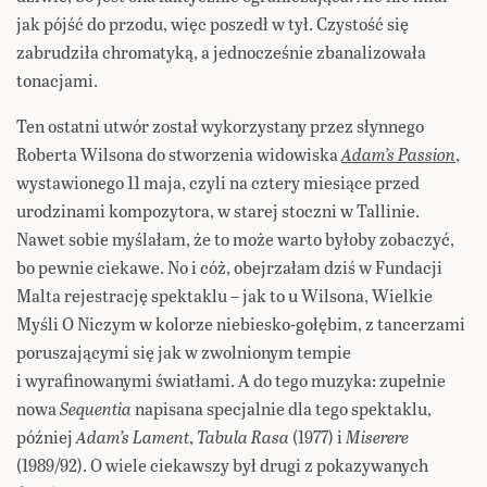
jak pójść do przodu, więc poszedł w tył. Czystość się
zabrudziła chromatyką, a jednocześnie zbanalizowała
tonacjami.
Ten ostatni utwór został wykorzystany przez słynnego
Roberta Wilsona do stworzenia widowiska
Adam’s Passion
,
wystawionego 11 maja, czyli na cztery miesiące przed
urodzinami kompozytora, w starej stoczni w Tallinie.
Nawet sobie myślałam, że to może warto byłoby zobaczyć,
bo pewnie ciekawe. No i cóż, obejrzałam dziś w Fundacji
Malta rejestrację spektaklu – jak to u Wilsona, Wielkie
Myśli O Niczym w kolorze niebiesko-gołębim, z tancerzami
poruszającymi się jak w zwolnionym tempie
i wyrafinowanymi światłami. A do tego muzyka: zupełnie
nowa
Sequentia
napisana specjalnie dla tego spektaklu,
później
Adam’s Lament
,
Tabula Rasa
(1977) i
Miserere
(1989/92). O wiele ciekawszy był drugi z pokazywanych