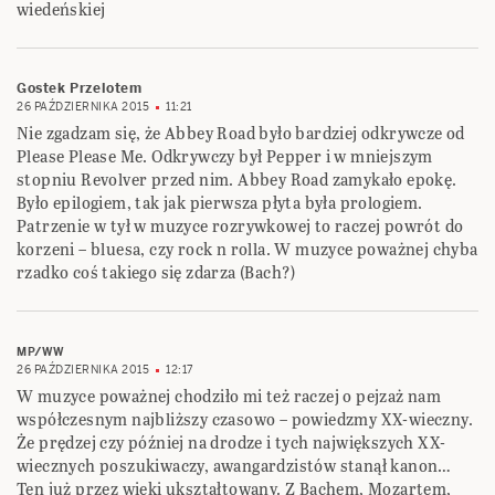
wiedeńskiej
Gostek Przelotem
26 PAŹDZIERNIKA 2015
11:21
Nie zgadzam się, że Abbey Road było bardziej odkrywcze od
Please Please Me. Odkrywczy był Pepper i w mniejszym
stopniu Revolver przed nim. Abbey Road zamykało epokę.
Było epilogiem, tak jak pierwsza płyta była prologiem.
Patrzenie w tył w muzyce rozrywkowej to raczej powrót do
korzeni – bluesa, czy rock n rolla. W muzyce poważnej chyba
rzadko coś takiego się zdarza (Bach?)
MP/WW
26 PAŹDZIERNIKA 2015
12:17
W muzyce poważnej chodziło mi też raczej o pejzaż nam
współczesnym najbliższy czasowo – powiedzmy XX-wieczny.
Że prędzej czy później na drodze i tych największych XX-
wiecznych poszukiwaczy, awangardzistów stanął kanon…
Ten już przez wieki ukształtowany. Z Bachem, Mozartem,