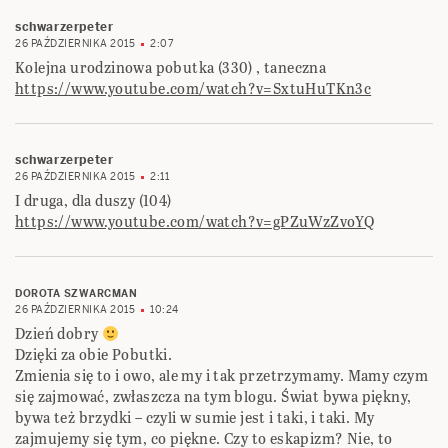
schwarzerpeter
26 PAŹDZIERNIKA 2015
2:07
Kolejna urodzinowa pobutka (330) , taneczna
https://www.youtube.com/watch?v=SxtuHuTKn3c
schwarzerpeter
26 PAŹDZIERNIKA 2015
2:11
I druga, dla duszy (104)
https://www.youtube.com/watch?v=gPZuWzZvoYQ
DOROTA SZWARCMAN
26 PAŹDZIERNIKA 2015
10:24
Dzień dobry
Dzięki za obie Pobutki.
Zmienia się to i owo, ale my i tak przetrzymamy. Mamy czym
się zajmować, zwłaszcza na tym blogu. Świat bywa piękny,
bywa też brzydki – czyli w sumie jest i taki, i taki. My
zajmujemy się tym, co piękne. Czy to eskapizm? Nie, to