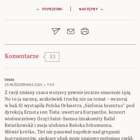
Nawigacja
|
← POPRZEDNI
NASTĘPNY →
wpisu
Komentarze
33
lesio
25 PAŹDZIERNIKA 2015
7:03
Z racji zmiany czasu wszyscy pewnie jeszcze smacznie śpią
No to ja zacznę, aczkolwiek trochę nie na temat – wczoraj
w hali S1 wystapiła Polska Orkiestra „Sinfonia Iuventus” pod
dyrekcją Ernsta von Tiela: uwertura Euryanthe, koncert
wiolonczelowy (1szy) Saint-Saensa (znakomity Rafał
Kwiatkowski) i moja ulubiona Reńska Schumanna.
Mówić krótko, Tiel nie panował zupełnie nad grupami
instrumentów, siedzący obok mnie znajomy meloman rzekł: