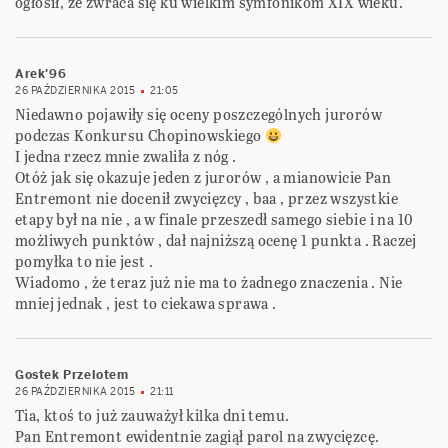
ogłosił, że zwraca się ku wielkim symfonikom XIX wieku.
Arek'96
26 PAŹDZIERNIKA 2015
21:05
Niedawno pojawiły się oceny poszczególnych jurorów
podczas Konkursu Chopinowskiego
I jedna rzecz mnie zwaliła z nóg .
Otóż jak się okazuje jeden z jurorów , a mianowicie Pan
Entremont nie docenił zwycięzcy , baa , przez wszystkie
etapy był na nie , a w finale przeszedł samego siebie i na 10
możliwych punktów , dał najniższą ocenę 1 punkta . Raczej
pomyłka to nie jest .
Wiadomo , że teraz już nie ma to żadnego znaczenia . Nie
mniej jednak , jest to ciekawa sprawa .
Gostek Przelotem
26 PAŹDZIERNIKA 2015
21:11
Tia, ktoś to już zauważył kilka dni temu.
Pan Entremont ewidentnie zagiął parol na zwycięzcę.