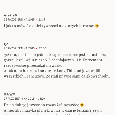
Arek'96
26 PAŹDZIERNIKA 2015
21:15
I jak to mówić o obiektywności niektórych jurorów
tjc
26 PAŹDZIERNIKA 2015
22:30
@Arku, na 17 osob jedna skrajna ocena nie jest katastrofa,
gorzej jezeli w jury jest 5-6 oceniajacych. Ale Entremont
rzeczywiscie przesadzil niewasko.
A tak nota bene na konkursie Long Thibaud juz uwalili
wszystkich Francuzow. Zostali prawie sami dalekowschodni.
MP/WW
27 PAŹDZIERNIKA 2015
13:10
Dzień dobry; jeszcze do rozważań powrócę
A niechby muzyka płynęła w nas w czasie teraźniejszym