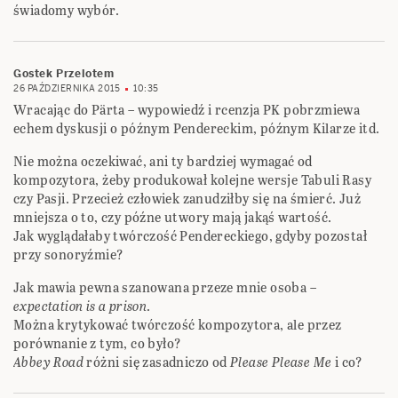
świadomy wybór.
Gostek Przelotem
26 PAŹDZIERNIKA 2015
10:35
Wracając do Pärta – wypowiedź i rcenzja PK pobrzmiewa
echem dyskusji o późnym Pendereckim, późnym Kilarze itd.
Nie można oczekiwać, ani ty bardziej wymagać od
kompozytora, żeby produkował kolejne wersje Tabuli Rasy
czy Pasji. Przecież człowiek zanudziłby się na śmierć. Już
mniejsza o to, czy późne utwory mają jakąś wartość.
Jak wyglądałaby twórczość Pendereckiego, gdyby pozostał
przy sonoryźmie?
Jak mawia pewna szanowana przeze mnie osoba –
expectation is a prison
.
Można krytykować twórczość kompozytora, ale przez
porównanie z tym, co było?
Abbey Road
różni się zasadniczo od
Please Please Me
i co?