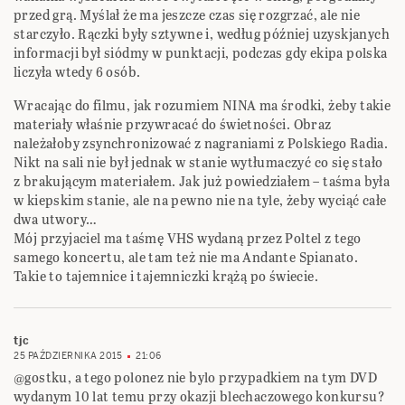
przed grą. Myślał że ma jeszcze czas się rozgrzać, ale nie
starczyło. Rączki były sztywne i, według później uzyskjanych
informacji był siódmy w punktacji, podczas gdy ekipa polska
liczyła wtedy 6 osób.
Wracając do filmu, jak rozumiem NINA ma środki, żeby takie
materiały właśnie przywracać do świetności. Obraz
należałoby zsynchronizować z nagraniami z Polskiego Radia.
Nikt na sali nie był jednak w stanie wytłumaczyć co się stało
z brakującym materiałem. Jak już powiedziałem – taśma była
w kiepskim stanie, ale na pewno nie na tyle, żeby wyciąć całe
dwa utwory…
Mój przyjaciel ma taśmę VHS wydaną przez Poltel z tego
samego koncertu, ale tam też nie ma Andante Spianato.
Takie to tajemnice i tajemniczki krążą po świecie.
tjc
25 PAŹDZIERNIKA 2015
21:06
@gostku, a tego polonez nie bylo przypadkiem na tym DVD
wydanym 10 lat temu przy okazji blechaczowego konkursu?