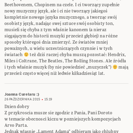
Beethovenem, Chopinem na czele. I ci tworzący zupełnie
nowy muzyczny język, ale i ci nie tworzący jakiegoś
kompletnie nowego języka muzycznego, a tworząc swój
osobisty język, nadając swej sztuce swój osobisty ton,
musieli się chyba z tym właśnie kanonem (a nieraz
sięgającym do historii muzyki przecież głębiej) na różne
sposoby któregoś dnia zmierzyć. Ze światów mniej
poważnych, u wielu uczestniczących czynnie i w tych
światach
też dziś raczej chyba muszą pozostać: Hendrix,
Miles i Coltrane, The Beatles, The Rolling Stones. Ale źródła
i tych właśnie muzyk (by nie powiedzieć „muzyczek”)
mają
przecież często więcej niż ledwie kilkadziesiąt lat.
Joanna Curelaru :)
26 PAŹDZIERNIKA 2015
15:19
Dzien dobry
Z przykroscia musze sie zgodzic z Pania, Pani Doroto
w temacie obecnosci kiczu w pozniejszych kompozycjach
Arvo Parta.
Jednak wlasnie „Lament Adama” odbieram jako chlubny