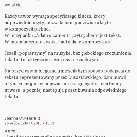
wyjatek.
Kazdy utwor wymaga specyficzego klucza, ktory
odpowiednio uzyty, pozwala nam podziwiac ukryte
w kompozycji piekno.
W przypadku „Adam’s Lament” „wytrychem” jest tekst.
W moim odczuciu swoiste auto da fé kompozytora.
Jezeli „popatrzymy” na muzyke, bez glebokiego zrozumienia
tekstu, to faktycznie raczej nas nie zachwyci.
Na przeciwnym biegunie umiescilabym sposob podejscia do
tekstu reprezentowany przez Lutoslawskiego. Sam mowil
o tym, ze najpierw pojawia sie u niego ogolna idea formy
utworu, a pozniej nastepuja poszukiwania odpowiedniego
tekstu.
Joanna Curelaru :)
26 PAŹDZIERNIKA 2015
15:39
Anex