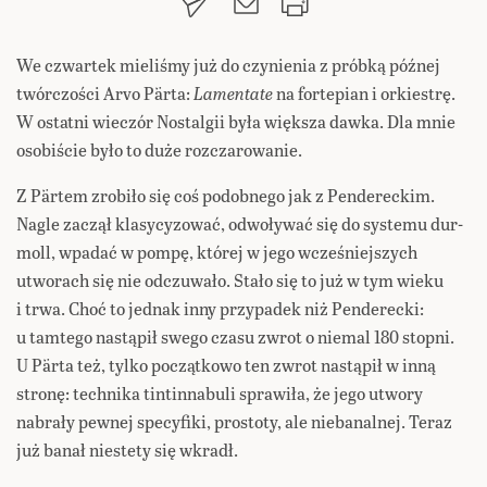
We czwartek mieliśmy już do czynienia z próbką późnej
twórczości Arvo Pärta:
Lamentate
na fortepian i orkiestrę.
W ostatni wieczór Nostalgii była większa dawka. Dla mnie
osobiście było to duże rozczarowanie.
Z Pärtem zrobiło się coś podobnego jak z Pendereckim.
Nagle zaczął klasycyzować, odwoływać się do systemu dur-
moll, wpadać w pompę, której w jego wcześniejszych
utworach się nie odczuwało. Stało się to już w tym wieku
i trwa. Choć to jednak inny przypadek niż Penderecki:
u tamtego nastąpił swego czasu zwrot o niemal 180 stopni.
U Pärta też, tylko początkowo ten zwrot nastąpił w inną
stronę: technika tintinnabuli sprawiła, że jego utwory
nabrały pewnej specyfiki, prostoty, ale niebanalnej. Teraz
już banał niestety się wkradł.