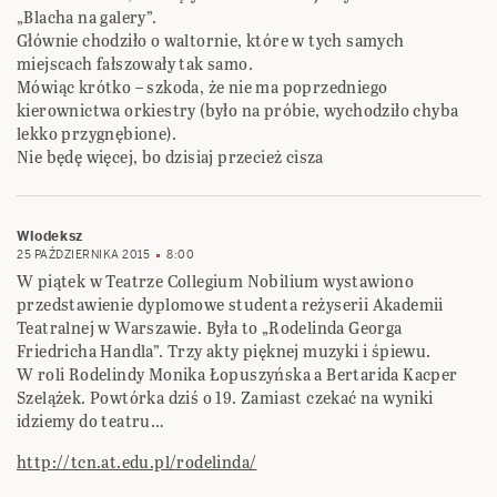
„Blacha na galery”.
Głównie chodziło o waltornie, które w tych samych
miejscach fałszowały tak samo.
Mówiąc krótko – szkoda, że nie ma poprzedniego
kierownictwa orkiestry (było na próbie, wychodziło chyba
lekko przygnębione).
Nie będę więcej, bo dzisiaj przecież cisza
Wlodeksz
25 PAŹDZIERNIKA 2015
8:00
W piątek w Teatrze Collegium Nobilium wystawiono
przedstawienie dyplomowe studenta reżyserii Akademii
Teatralnej w Warszawie. Była to „Rodelinda Georga
Friedricha Handla”. Trzy akty pięknej muzyki i śpiewu.
W roli Rodelindy Monika Łopuszyńska a Bertarida Kacper
Szelążek. Powtórka dziś o 19. Zamiast czekać na wyniki
idziemy do teatru…
http://tcn.at.edu.pl/rodelinda/