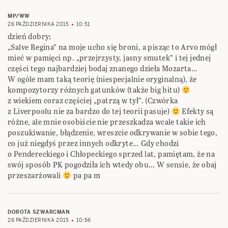
MP/WW
26 PAŹDZIERNIKA 2015
10:51
dzień dobry;
„Salve Regina” na moje ucho się broni, a pisząc to Arvo mógł
mieć w pamięci np. „przejrzysty, jasny smutek” i tej jednej
części tego najbardziej bodaj znanego dzieła Mozarta…
W ogóle mam taką teorię (niespecjalnie oryginalną), że
kompozytorzy różnych gatunków (także big bitu)
z wiekiem coraz częściej „patrzą w tył”. (Czwórka
z Liverpoolu nie za bardzo do tej teorii pasuje)
Efekty są
różne, ale mnie osobiście nie przeszkadza wcale takie ich
poszukiwanie, błądzenie, wreszcie odkrywanie w sobie tego,
co już niegdyś przez innych odkryte… Gdy chodzi
o Pendereckiego i Chłopeckiego sprzed lat, pamiętam, że na
swój sposób PK pogodziła ich wtedy obu… W sensie, że obaj
przeszarżowali
pa pa m
DOROTA SZWARCMAN
26 PAŹDZIERNIKA 2015
10:56