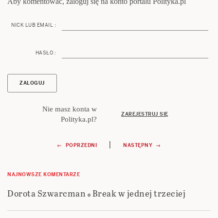
Aby komentować, zaloguj się na konto portalu Polityka.pl
NICK LUB EMAIL :
HASŁO :
Nie masz konta w
ZAREJESTRUJ SIĘ
Polityka.pl?
Nawigacja
|
← POPRZEDNI
NASTĘPNY →
wpisu
NAJNOWSZE KOMENTARZE
Dorota Szwarcman
Break w jednej trzeciej
o