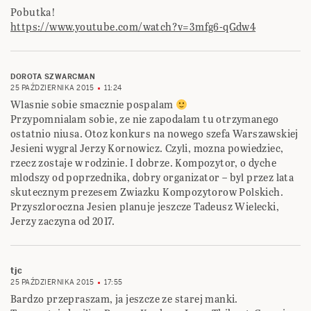
Pobutka!
https://www.youtube.com/watch?v=3mfg6-qGdw4
DOROTA SZWARCMAN
25 PAŹDZIERNIKA 2015
11:24
Wlasnie sobie smacznie pospalam
Przypomnialam sobie, ze nie zapodalam tu otrzymanego
ostatnio niusa. Otoz konkurs na nowego szefa Warszawskiej
Jesieni wygral Jerzy Kornowicz. Czyli, mozna powiedziec,
rzecz zostaje w rodzinie. I dobrze. Kompozytor, o dyche
mlodszy od poprzednika, dobry organizator – byl przez lata
skutecznym prezesem Zwiazku Kompozytorow Polskich.
Przyszloroczna Jesien planuje jeszcze Tadeusz Wielecki,
Jerzy zaczyna od 2017.
tjc
25 PAŹDZIERNIKA 2015
17:55
Bardzo przepraszam, ja jeszcze ze starej manki.