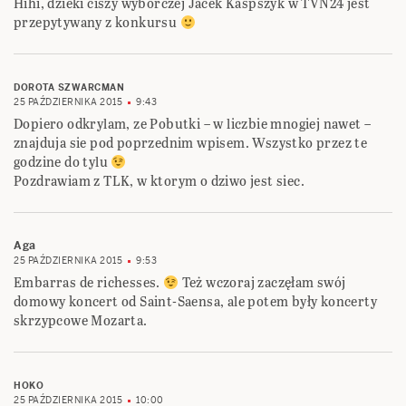
Hihi, dzieki ciszy wyborczej Jacek Kaspszyk w TVN24 jest
przepytywany z konkursu
DOROTA SZWARCMAN
25 PAŹDZIERNIKA 2015
9:43
Dopiero odkrylam, ze Pobutki – w liczbie mnogiej nawet –
znajduja sie pod poprzednim wpisem. Wszystko przez te
godzine do tylu
Pozdrawiam z TLK, w ktorym o dziwo jest siec.
Aga
25 PAŹDZIERNIKA 2015
9:53
Embarras de richesses.
Też wczoraj zaczęłam swój
domowy koncert od Saint-Saensa, ale potem były koncerty
skrzypcowe Mozarta.
HOKO
25 PAŹDZIERNIKA 2015
10:00