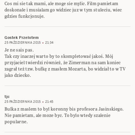
Cos mi sie tak mami, ale moge sie mylic. Film pamietam
doskonale i musialam go widziec juz w tym stuleciu, wiec
gdzies funkcjonuje.
Gostek Przelotem
25 PAŹDZIERNIKA 2015
21:34
Je ne sais pas.
Tak czy inaczej warto by to skompletować jakoś. Mój
przyjaciel twierdzi również, że Zimerman na sam koniec
zagrał też tzw. bułkę z masłem Mozarta, bo widział to w TV
jako dziecko.
tjc
25 PAŹDZIERNIKA 2015
21:45
Bulka z maslem to byl koronny bis profesora Jasinskiego.
Nie pamietam, ale moze byc. To bylo wtedy szalenie
popularne.