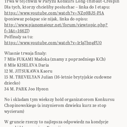
Trwa w tej chwili w Paryzu Konkurs Long-Thibaut-Crespin
Dla tych, ktorzy chcieliby posluchac – linka do I etapu:
https://www.youtube.com/watch?v=NZp9BJS-PIA
(poniewaz polapac sie nijak, linka do opisu:
http://www.pianomajeur.net/forum/viewtopic.php?
f=1&t=16627
)
Polfinaly sa tu:
https://www.youtube.com/watch?v=lrIg7bngFU0
Wlasnie trwaja finaly:
7 Mlle FUKAMI Madoka (znamy z poprzedniego KCh)
8 Mlle KISELEVA Daria
12 M. JITSUKAWA Kaoru
15 M. TREVELYAN Julian (16-letnie brytyjskie cudowne
dziecko)
34 M. PARK Joo Hyeon
No i skladam tym wiekszy hold organizatorom Konkursu
Chopinowskiego (a inzynierom dzwieku kurz ze stop
wycieram)
W gruncie rzeczy to najlepsza odpowiedz na kondycje