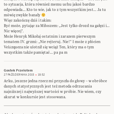
to sytuacja, która również memu uchu jakoś bardzo
odpowiada… Kto to wie, jak to z tym wszystkim jest… Ja tu
mówię zwykle banały
Więc zakończę dziś i takim:
Być może, pytając za Miłoszem: „Jest tylko drozd na gałęzi i…
Nic więcej”.
Może Henryk Mikołaj ostatnim i zarazem pierwszym
tematem IV. grzmi: „Nie rejteruj. Nie!” I może z płócien
Velázqueza nie ulotnił się wciąż Ten, który ma o tym
wszystkim także pamiętać… pa pa m
Gostek Przelotem
27 PAŹDZIERNIKA 2015
18:52
Arku, jeszcze jedna rzecz mi przyszła do głowy – w obróbce
danych statystycznych jest też metoda odrzucania
najniższej i najwyższej wartości w próbie. Nie wiem, czy
akurat w konkursie jest stosowana.