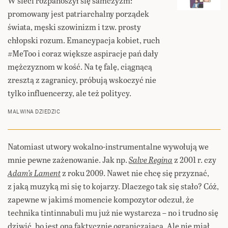
W sieci rozpanoszył się samczyzm:
promowany jest patriarchalny porządek
świata, męski szowinizm i tzw. prosty
chłopski rozum. Emancypacja kobiet, ruch
#MeToo i coraz większe aspiracje pań dały
mężczyznom w kość. Na tę falę, ciągnącą
zresztą z zagranicy, próbują wskoczyć nie
tylko influencerzy, ale też politycy.
MALWINA DZIEDZIC
Natomiast utwory wokalno-instrumentalne wywołują we
mnie pewne zażenowanie. Jak np.
Salve Regina
z 2001 r. czy
Adam’s Lament
z roku 2009. Nawet nie chcę się przyznać,
z jaką muzyką mi się to kojarzy. Dlaczego tak się stało? Cóż,
zapewne w jakimś momencie kompozytor odczuł, że
technika tintinnabuli mu już nie wystarcza – no i trudno się
dziwić, bo jest ona faktycznie ograniczająca. Ale nie miał