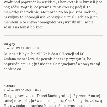
Wódz pod poprzednim wątkiem, a konkretnie w kwestii jego
poglądów. Wątpię, co prawda, żeby ktoś się podjął; to
niewdzięczne zadanie. Ale może? No bo jaki stosunek do,
nazwijmy to, ideologii wielkorosyjskiej miał Rach, to ja np.
nie wiem, a to chyba pomogłoby przy wyrabianiu sobie
zdania na temat bojkotu.
wizyjny
6 PAŹDZIERNIKA 2023
6:39
Bruce’a nie było, bo NIFC nie dostał licencji od DG.
Zmiana menadżera się pewnie do tego przyczyniła, bo
poprzedniemu się już nie chciało negocjować a nowy zaczął
dopiero co…
pianofil
6 PAŹDZIERNIKA 2023
11:06
Tak po prawdzie, to Trzeci Racha grał tu już przecież na tej
samej estradzie, już w dobie bojkotu, Cho Seong-jin, zresztą
źle, a w dodatku zamiast Kissina. A podczas ostatnich