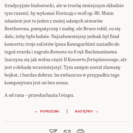
(tradycyjnie białostocki, ale w trochę mniejszym składzie
tym razem), by wykonać
Fantazję c-moll
op. 80. Moim
zdaniem jest to jeden z mniej udanych utworów
Beethovena, pompatyczny i nudny, ale Bruce robił, co się
dało, żeby było ładnie. Najzabawniejszy jednak był finał
koncertu: troje solistów (poza Kawaguchim) zasiadło do
tegoż erarda i zagrało
Romans na 6 rąk
Rachmaninowa
(zaczyna się jak wolna część
II Koncertu fortepianowego
, ale
jest o dekadę wcześniejszy). Tym samym został złamany
bojkot, i bardzo dobrze, bo zwłaszcza w przypadku tego
kompozytora jest on bez sensu.
A od rana – przesłuchania I etapu.
Nawigacja
|
← POPRZEDNI
NASTĘPNY →
wpisu