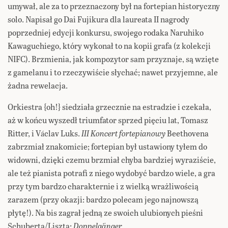
umywał, ale za to przeznaczony był na fortepian historyczny
solo. Napisał go Dai Fujikura dla laureata II nagrody
poprzedniej edycji konkursu, swojego rodaka Naruhiko
Kawaguchiego, który wykonał to na kopii grafa (z kolekcji
NIFC). Brzmienia, jak kompozytor sam przyznaje, są wzięte
z gamelanu i to rzeczywiście słychać; nawet przyjemne, ale
żadna rewelacja.
Orkiestra {oh!} siedziała grzecznie na estradzie i czekała,
aż w końcu wyszedł triumfator sprzed pięciu lat, Tomasz
Ritter, i Václav Luks.
III Koncert fortepianowy
Beethovena
zabrzmiał znakomicie; fortepian był ustawiony tyłem do
widowni, dzięki czemu brzmiał chyba bardziej wyraziście,
ale też pianista potrafi z niego wydobyć bardzo wiele, a gra
przy tym bardzo charakternie i z wielką wrażliwością
zarazem (przy okazji: bardzo polecam jego najnowszą
płytę!). Na bis zagrał jedną ze swoich ulubionych pieśni
Schuberta/Liszta:
Doppelgänger
.