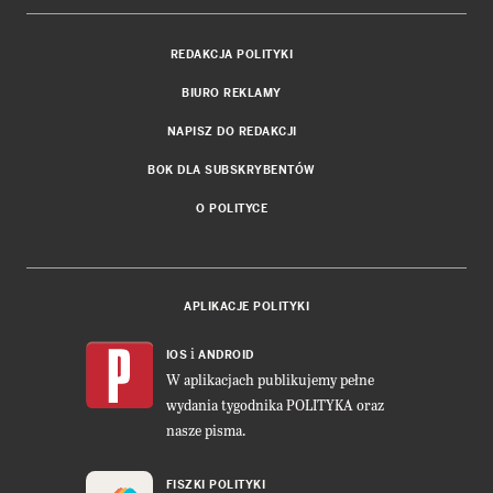
REDAKCJA POLITYKI
BIURO REKLAMY
NAPISZ DO REDAKCJI
BOK DLA SUBSKRYBENTÓW
O POLITYCE
APLIKACJE POLITYKI
i
IOS
ANDROID
W aplikacjach publikujemy pełne
wydania tygodnika POLITYKA oraz
nasze pisma.
FISZKI POLITYKI