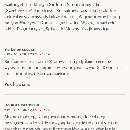
Szalonych Dni Muzyki Sinfonia Varsovia zagrała
„Szecherzadę” Rimskiego-Korsakowa, zaś różne szkolne
orkiestry wykonywały także Rosjan: „Wspomnienie letniej
nocy w Madrycie” Glinki, tegoż Racha „Wyspę umarłych”,
jakieś fragmenty ze „Śpiącej królewny: Czajkowskiego.
Berkeley special
6 PAŹDZIERNIKA 2023
13:19
Bardzo przepraszam PK za rwetes i palpitacje: recenzja
wyświetliła mi się dopiero w czasie przerwy o 13:18 (zmiana
instrumentów). Bardzo dziękuję.
Pozdrawiam.
Dorota Szwarcman
6 PAŹDZIERNIKA 2023
16:28
Miałam nadzieję, że w przerwie wpadnę do redakcji,
przegryze coś i zrobię nowy wpis, ale nie udało mi się tam
dojechać z powodu awarii tramwajów. A na telefonie nie