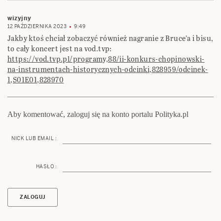
wizyjny
12 PAŹDZIERNIKA 2023
9:49
Jakby ktoś chciał zobaczyć również nagranie z Bruce’a i bisu,
to cały koncert jest na vod.tvp:
https://vod.tvp.pl/programy,88/ii-konkurs-chopinowski-
na-instrumentach-historycznych-odcinki,828959/odcinek-
1,S01E01,828970
Aby komentować, zaloguj się na konto portalu Polityka.pl
NICK LUB EMAIL :
HASŁO :