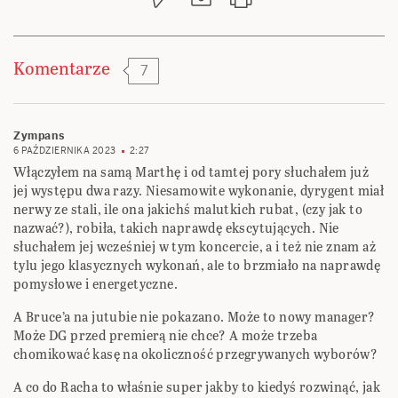
Komentarze
7
Zympans
6 PAŹDZIERNIKA 2023
2:27
Włączyłem na samą Marthę i od tamtej pory słuchałem już
jej występu dwa razy. Niesamowite wykonanie, dyrygent miał
nerwy ze stali, ile ona jakichś malutkich rubat, (czy jak to
nazwać?), robiła, takich naprawdę ekscytujących. Nie
słuchałem jej wcześniej w tym koncercie, a i też nie znam aż
tylu jego klasycznych wykonań, ale to brzmiało na naprawdę
pomysłowe i energetyczne.
A Bruce’a na jutubie nie pokazano. Może to nowy manager?
Może DG przed premierą nie chce? A może trzeba
chomikować kasę na okoliczność przegrywanych wyborów?
A co do Racha to właśnie super jakby to kiedyś rozwinąć, jak