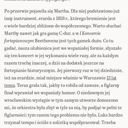
Po przerwie pojawiła się Martha. Dla niej podstawiono już
inny instrument, erarda z 1858 r., którego brzmienie jest
o wiele bardziej zbliżone do współczesnego. Warto słuchać
Marthy nawet jak gra gamę C-dur, a w
I Koncercie
fortepianowym
Beethovena jest tych gamek dużo. Co tu
gadać, nasza ulubienica jest we wspaniałej formie, słyszało
się ten koncert w jej wykonaniu wiele razy, ale za każdym
razem trochę inaczej, a dziś na dodatek jeszcze na
fortepianie historycznym. Jej pierwszy raz w tej dziedzinie,
też na erardzie, miał miejsce właśnie w Warszawie
13 lat
temu
. Teraz grała tak, jakby to robiła od zawsze, a figlarny
finał wprawiał we wspaniały humor. O niedawnym jej
wrocławskim występie w tym samym utworze donoszono
mi, że orkiestra była zbyt w tyle za nią, by podjąć w pełni te
figlarności; tym razem tego problemu nie było, Luks bardzo
trzymał tempo i ściśle z solistką współpracował. Trzeba