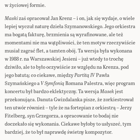
w życiowej formie.
Maski
zaś opracował Jan Krenz – i on, jak się wydaje, o wiele
lepiej wyczuł naturę dzieła Szymanowskiego. Jego orkiestra
ma bogatą fakturę, brzmienia są wyrafinowane, ale też
momentami nie ma wątpliwości, że ten motyw rzeczywiście
musiał zagrać flet, a tamten obój. Ta wersja była wykonana
w 1988 r. na Warszawskiej Jesieni – już wtedy to trochę
dziwiło, ale to było oczywiście ze względu na Krenza, pod
jego batutą; co ciekawe, między
Partitą IV
Pawła
Szymańskiego a
V Symfonią
Romana Palestra, więc program
koncertu był bardzo eklektyczny. Ta wersja
Masek
jest
przekonująca. Danuta Gwizdalanka pisze, że zorkiestrował
ten utwór również – tyle że na fortepian z orkiestrą – Jerzy
Fitelberg, syn Grzegorza, a opracowanie to bodaj nie
doczekało się wykonania. Ciekawe byłoby to usłyszeć, tym
bardziej, że to był naprawdę świetny kompozytor.