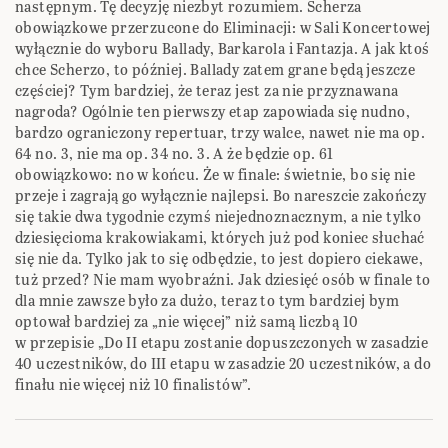
następnym. Tę decyzję niezbyt rozumiem. Scherza
obowiązkowe przerzucone do Eliminacji: w Sali Koncertowej
wyłącznie do wyboru Ballady, Barkarola i Fantazja. A jak ktoś
chce Scherzo, to później. Ballady zatem grane będą jeszcze
częściej? Tym bardziej, że teraz jest za nie przyznawana
nagroda? Ogólnie ten pierwszy etap zapowiada się nudno,
bardzo ograniczony repertuar, trzy walce, nawet nie ma op.
64 no. 3, nie ma op. 34 no. 3. A że będzie op. 61
obowiązkowo: no w końcu. Że w finale: świetnie, bo się nie
przeje i zagrają go wyłącznie najlepsi. Bo nareszcie zakończy
się takie dwa tygodnie czymś niejednoznacznym, a nie tylko
dziesięcioma krakowiakami, których już pod koniec słuchać
się nie da. Tylko jak to się odbędzie, to jest dopiero ciekawe,
tuż przed? Nie mam wyobraźni. Jak dziesięć osób w finale to
dla mnie zawsze było za dużo, teraz to tym bardziej bym
optował bardziej za „nie więcej” niż samą liczbą 10
w przepisie „Do II etapu zostanie dopuszczonych w zasadzie
40 uczestników, do III etapu w zasadzie 20 uczestników, a do
finału nie więcej niż 10 finalistów”.