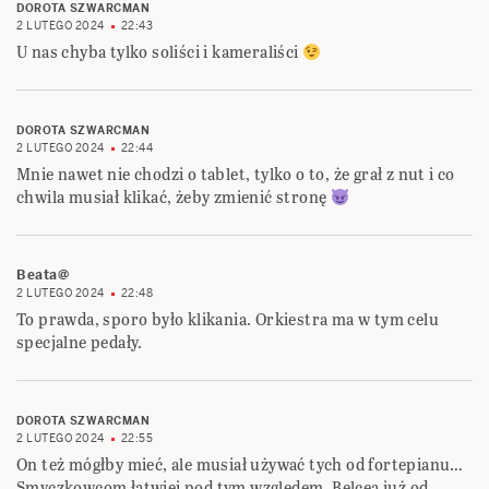
DOROTA SZWARCMAN
2 LUTEGO 2024
22:43
U nas chyba tylko soliści i kameraliści
DOROTA SZWARCMAN
2 LUTEGO 2024
22:44
Mnie nawet nie chodzi o tablet, tylko o to, że grał z nut i co
chwila musiał klikać, żeby zmienić stronę
Beata@
2 LUTEGO 2024
22:48
To prawda, sporo było klikania. Orkiestra ma w tym celu
specjalne pedały.
DOROTA SZWARCMAN
2 LUTEGO 2024
22:55
On też mógłby mieć, ale musiał używać tych od fortepianu…
Smyczkowcom łatwiej pod tym względem. Belcea już od