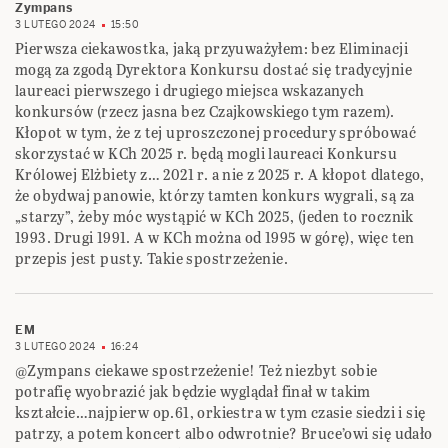
Zympans
3 LUTEGO 2024
15:50
Pierwsza ciekawostka, jaką przyuważyłem: bez Eliminacji
mogą za zgodą Dyrektora Konkursu dostać się tradycyjnie
laureaci pierwszego i drugiego miejsca wskazanych
konkursów (rzecz jasna bez Czajkowskiego tym razem).
Kłopot w tym, że z tej uproszczonej procedury spróbować
skorzystać w KCh 2025 r. będą mogli laureaci Konkursu
Królowej Elżbiety z… 2021 r. a nie z 2025 r. A kłopot dlatego,
że obydwaj panowie, którzy tamten konkurs wygrali, są za
„starzy”, żeby móc wystąpić w KCh 2025, (jeden to rocznik
1993. Drugi 1991. A w KCh można od 1995 w górę), więc ten
przepis jest pusty. Takie spostrzeżenie.
EM
3 LUTEGO 2024
16:24
@Zympans ciekawe spostrzeżenie! Też niezbyt sobie
potrafię wyobrazić jak będzie wyglądał finał w takim
kształcie…najpierw op.61, orkiestra w tym czasie siedzi i się
patrzy, a potem koncert albo odwrotnie? Bruce’owi się udało