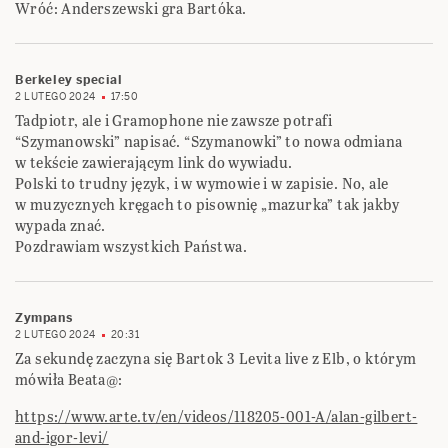
Wróć: Anderszewski gra Bartóka.
Berkeley special
2 LUTEGO 2024
17:50
Tadpiotr, ale i Gramophone nie zawsze potrafi
“Szymanowski” napisać. “Szymanowki” to nowa odmiana
w tekście zawierającym link do wywiadu.
Polski to trudny język, i w wymowie i w zapisie. No, ale
w muzycznych kręgach to pisownię „mazurka” tak jakby
wypada znać.
Pozdrawiam wszystkich Państwa.
Zympans
2 LUTEGO 2024
20:31
Za sekundę zaczyna się Bartok 3 Levita live z Elb, o którym
mówiła Beata@:
https://www.arte.tv/en/videos/118205-001-A/alan-gilbert-
and-igor-levi/