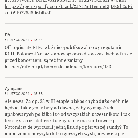
https://open.spotify.com/track/2JN8Yct1emneEljDK9h2uF?
si=0919726d6d614b8f
EM
3 LUTEGO 2024
13:24
Off topic, ale NIFC właśnie opublikował nowy regulamin
KCH, Polonez-Fantazja obowiązkowo dla wszystkich w finale
przed koncertem, są też inne zmiany:
https://nifc.pl/pl/home/aktualnosci/konkurs/133
Zympans
3 LUTEGO 2024
15:35
Ale news. Za op. 28 w III etapie płakać chyba dużo osób nie
będzie, takie głosy były od dawna, żeby wymagać ich
upakowanych po kilka i to od wszystkich uczestników, i tak
też się stanie i dobrze, tu chyba nie ma kontrowersji.
Natomiast że wyrzucili jedną Etiudę z pierwszej rundy? To
moim zdaniem ryzyko kilku gorszych występów w etapie