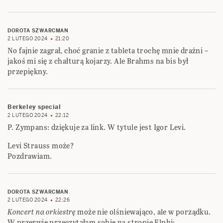
DOROTA SZWARCMAN
2 LUTEGO 2024
21:20
No fajnie zagrał, choć granie z tableta trochę mnie drażni –
jakoś mi się z chałturą kojarzy. Ale Brahms na bis był
przepiękny.
Berkeley special
2 LUTEGO 2024
22:12
P. Zympans: dziękuje za link. W tytule jest Igor Levi.
Levi Strauss może?
Pozdrawiam.
DOROTA SZWARCMAN
2 LUTEGO 2024
22:26
Koncert na orkiestrę
może nie olśniewająco, ale w porządku.
W przerwie przeczytałam sobie na stronie Elphi: