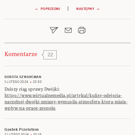
Nawigacja
|
← POPRZEDNI
NASTĘPNY →
wpisu
Komentarze
22
DOROTA SZWARCMAN
1 LUTEGO 2024
23:50
Dalszy ciąg sprawy Dwójki:
https://www.wirtualnemedia.pl/artykul/kulisy-odejscia-
naczelnej-dwojki-zmiany-wymusila-atmosfera-ktora-miala-
wplyw-na-prace-zespolu
Gostek Przelotem
2 LUTEGO 2024
10:18