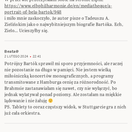
https://www.elbphilharmonie.de/en/mediatheque/a-
portrait-of-bela-bartok/948
i miło mnie zaskoczyło, że autor pisze o Tadeuszu A.
Zielińskim jako o najwybitniejszym biografie Bartóka. Ech,
Zielo… Ucieszyłby się.
Beata@
2 LUTEGO 2024
22:41
Potrójny Bartók sprawił mi sporo przyjemności, ale raczej
nie pozostanie na długo w pamięci. Nie jestem wielką
miłośniczką koncertów monograficznych, a programy
transmitowane z Hamburga cenię za różnorodność. Po
Brahmsie zastanawiałam się nawet, czy nie wyłączyć, bo
jednak wylatywał ponad poziomy. Ale zostałam na miękkie
lądowanie i nie żałuję
PS. Tablety to coraz częstszy widok, w Stuttgarcie gra z nich
już cała orkiestra.