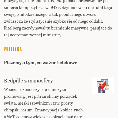
muzycy się o nie spierali.
Etiudę
jednak opracował już po
śmierci kompozytora, w 1942 r. Szymanowski nie lubił tego
swojego młodzieńczego, a tak popularnego utworu,
zwłaszcza że stylistycznie szybko się od niego oddalił.
Fitelberg zaordynował tu brzmienie masywne, pasujące do
tej neoromantycznej miniatury.
Piszemy o tym, co ważne i ciekawe
Redpille z manosfery
W sieci rozpanoszył się samczyzm:
promowany jest patriarchalny porządek
świata, męski szowinizm i tzw. prosty
chłopski rozum. Emancypacja kobiet, ruch
#MeToo i coraz większe aspiracje pań dały