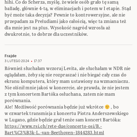
hihi. Co do Scherza, myślę, że wiele osób grało tę samą
balladę, głównie 4-tą, w eliminacjach i potem w I etapie. Stąd
być może taka decyzja? Pewnie to kontrowersyjne, ale nie
przepadam za Preludiami jako całością, więc ta zmiana też
dla mnie jest na plus. Wysokość nagród wzrosła aż
dwukrotnie, to dobrze dla uczestników.
Frajde
3 LUTEGO 2024
17:37
Również słuchałam wczoraj Levita, ale słuchałam w NDR nie
oglądałam, żeby się nie rozpraszać i nie biegać cały czas do
ekranu komputera, który mam ustawiony na wzmacniaczu.
Nie olśnił mnie jakoś w koncercie, ale prawda, że nie jestem
z tym koncertem Bartóka osłuchana, zatem nie mam
porównania.
Ale! Możliwość porównania będzie już wkrótce
, bo
w czwartek transmisja z koncertu Piotra Anderszewskiego
w Lugano, gdzie będzie grał tenże sam koncert Bartóka:
https://www.rsi.ch/rete-due/concerto-osi/B.-
Bart%C3%B3k-L.-van-Beethoven–1844283.html