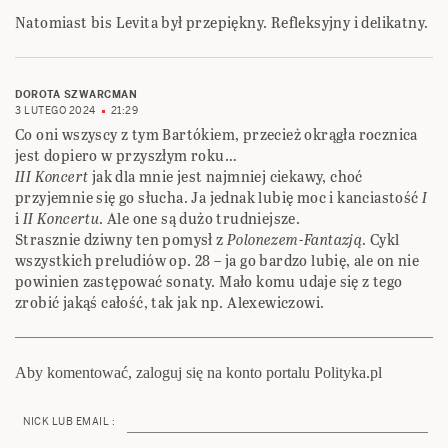
Natomiast bis Levita był przepiękny. Refleksyjny i delikatny.
DOROTA SZWARCMAN
3 LUTEGO 2024
21:29
Co oni wszyscy z tym Bartókiem, przecież okrągła rocznica
jest dopiero w przyszłym roku…
III Koncert
jak dla mnie jest najmniej ciekawy, choć
przyjemnie się go słucha. Ja jednak lubię moc i kanciastość
I
i
II Koncertu
. Ale one są dużo trudniejsze.
Strasznie dziwny ten pomysł z
Polonezem-Fantazją
. Cykl
wszystkich preludiów op. 28 – ja go bardzo lubię, ale on nie
powinien zastępować sonaty. Mało komu udaje się z tego
zrobić jakąś całość, tak jak np. Alexewiczowi.
Aby komentować, zaloguj się na konto portalu Polityka.pl
NICK LUB EMAIL :