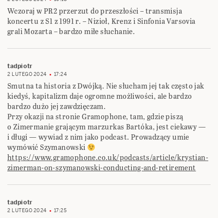
Wczoraj w PR2 przerzut do przeszłości – transmisja
koncertu z S1 z 1991 r. – Nizioł, Krenz i Sinfonia Varsovia
grali Mozarta – bardzo miłe słuchanie.
tadpiotr
2 LUTEGO 2024
17:24
Smutna ta historia z Dwójką. Nie słucham jej tak często jak
kiedyś, kapitalizm daje ogromne możliwości, ale bardzo
bardzo dużo jej zawdzięczam.
Przy okazji na stronie Gramophone, tam, gdzie piszą
o Zimermanie grającym marzurkas Bartóka, jest ciekawy —
i długi — wywiad z nim jako podcast. Prowadzący umie
wymówić Szymanowski
https://www.gramophone.co.uk/podcasts/article/krystian-
zimerman-on-szymanowski-conducting-and-retirement
tadpiotr
2 LUTEGO 2024
17:25