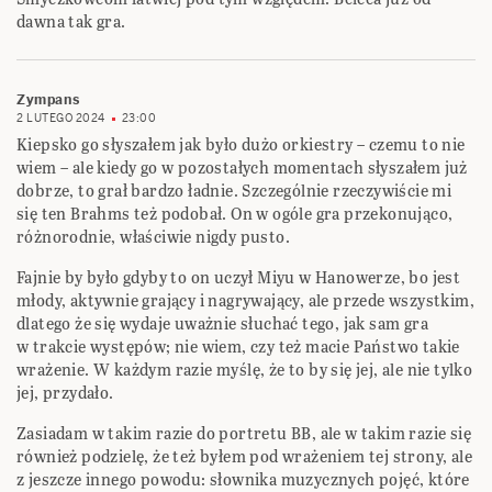
dawna tak gra.
Zympans
2 LUTEGO 2024
23:00
Kiepsko go słyszałem jak było dużo orkiestry – czemu to nie
wiem – ale kiedy go w pozostałych momentach słyszałem już
dobrze, to grał bardzo ładnie. Szczególnie rzeczywiście mi
się ten Brahms też podobał. On w ogóle gra przekonująco,
różnorodnie, właściwie nigdy pusto.
Fajnie by było gdyby to on uczył Miyu w Hanowerze, bo jest
młody, aktywnie grający i nagrywający, ale przede wszystkim,
dlatego że się wydaje uważnie słuchać tego, jak sam gra
w trakcie występów; nie wiem, czy też macie Państwo takie
wrażenie. W każdym razie myślę, że to by się jej, ale nie tylko
jej, przydało.
Zasiadam w takim razie do portretu BB, ale w takim razie się
również podzielę, że też byłem pod wrażeniem tej strony, ale
z jeszcze innego powodu: słownika muzycznych pojęć, które