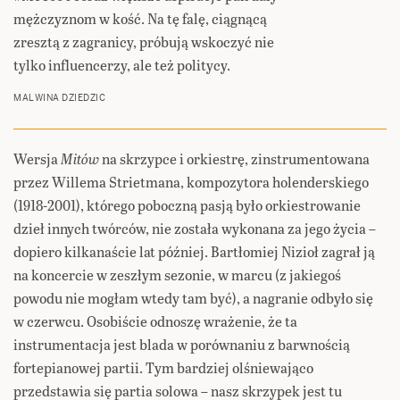
mężczyznom w kość. Na tę falę, ciągnącą
zresztą z zagranicy, próbują wskoczyć nie
tylko influencerzy, ale też politycy.
MALWINA DZIEDZIC
Wersja
Mitów
na skrzypce i orkiestrę, zinstrumentowana
przez Willema Strietmana, kompozytora holenderskiego
(1918-2001), którego poboczną pasją było orkiestrowanie
dzieł innych twórców, nie została wykonana za jego życia –
dopiero kilkanaście lat później. Bartłomiej Nizioł zagrał ją
na koncercie w zeszłym sezonie, w marcu (z jakiegoś
powodu nie mogłam wtedy tam być), a nagranie odbyło się
w czerwcu. Osobiście odnoszę wrażenie, że ta
instrumentacja jest blada w porównaniu z barwnością
fortepianowej partii. Tym bardziej olśniewająco
przedstawia się partia solowa – nasz skrzypek jest tu