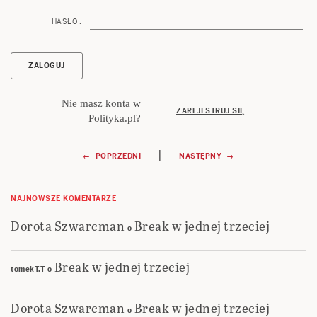
HASŁO :
Nie masz konta w
ZAREJESTRUJ SIĘ
Polityka.pl?
Nawigacja
|
← POPRZEDNI
NASTĘPNY →
wpisu
NAJNOWSZE KOMENTARZE
Dorota Szwarcman
Break w jednej trzeciej
o
Break w jednej trzeciej
tomekT.T
o
Dorota Szwarcman
Break w jednej trzeciej
o