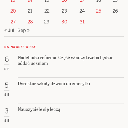
13
14
15
16
17
18
19
20
21
22
23
24
25
26
27
28
29
30
31
« Jul
Sep »
NAJNOWSZE WPISY
Nadchodzi reforma. Część władzy trzeba będzie
6
oddać uczniom
SIE
Dyrektor szkoły dzwoni do emerytki
5
SIE
Nauczyciele się leczą
3
SIE