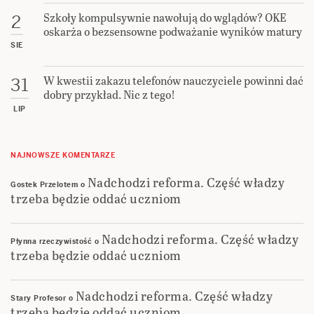
Szkoły kompulsywnie nawołują do wglądów? OKE
2
oskarża o bezsensowne podważanie wyników matury
SIE
W kwestii zakazu telefonów nauczyciele powinni dać
31
dobry przykład. Nic z tego!
LIP
NAJNOWSZE KOMENTARZE
Nadchodzi reforma. Część władzy
Gostek Przelotem
o
trzeba będzie oddać uczniom
Nadchodzi reforma. Część władzy
Płynna rzeczywistość
o
trzeba będzie oddać uczniom
Nadchodzi reforma. Część władzy
Stary Profesor
o
trzeba będzie oddać uczniom