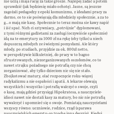
nie uczą i maja rację za takie grosze. Najlepej zadać a potem
sprawdzić (jak będziesię miało ochotę). Jasne, są jeszcze
zagożali pedagodzy z epoki komunizmu, z ideałami pracy za
darmo, co to sie poświęcają dla młodzieży społecznie, a za to
g…o mają nie kasę. Społecznie to teraz można sie kawy napić
i iść spać. Nich ci sztywniacy, „potrójnie” dyplomowani,
z tymi różnymi gadżetami za zasługi (oczywiście społecznie)
idą na te emerytury za 1000 zł na rękę (oby tylko) a niech
dopuszczą młodych ze świeżymi pomysłami. Ale który
młody, po studiach, przyjdzie za ok. 800zł netto,
w perspektywie kilkuletniej, do pracy w to bagno
sfrustrowanych, niezorganizowanych oszołomów, co to
nawet strajku pożadnego nie potrafią czy nie chcą
zorganizować, aby tylko dzieciom nic się nie stało.
Zbojkotować matury, olać rozpoczęcie roku-więcej
radykalizmu a nie ospałości i apatii. A lekarze olewają
wszystkich i wszystko i potrafią walczyć o swoje, czyli
o kasę, mają gdzieś przysięgi Hipokratesa, a nauczyciele-
idioci nawet nie dostali kasy za matury, bo nic nie potrafią
wywalczyć i upomnieć się o swoje. Pomiatają nauczycielami
wszyscy równo: uczniowie, rodzice, rząd (sparawa
nauczycielskich emerytu-co trochę inna decyzja). Kiedyś