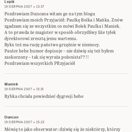
Lepik
19 SIERPNIA 2007
13:37
Pozdrawiam Duncana witam go na tym blogu
Pozdrawiam moich Przyjaciół: Paulkę Bolka i Mańka. Znów
zgadzam się ze wszystkim co mówi Bolek Paulka i Maniek.
A to prawda że magister w sposób obrzydliwy liże tyłek
dyrektorowi zresztą jemu wartemu.
Bykx też ma rację państwo grzęźnie w niemocy.
Paulce hehe humor dopisuje – nie dziwię się też byłem
zaskoczony – tak się wyraża polonista??!!
Pozdrawiam wszystkich PRzyjaciół
Maniek
19 SIERPNIA 2007
15:15
Rybka chciała powiedzieć dygresji hehe
Duncan
19 SIERPNIA 2007
15:23
Mówię to jako obserwator: dziwię się że niektórzy, którzy