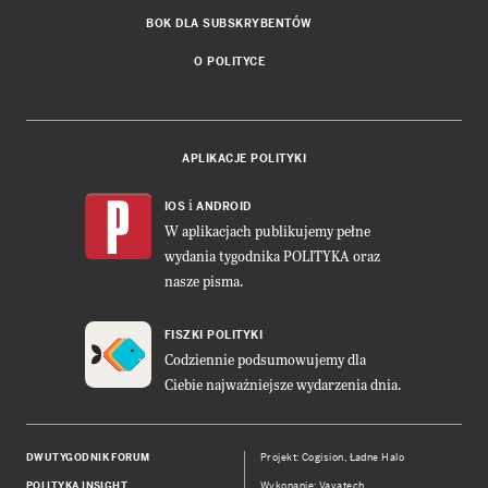
BOK DLA SUBSKRYBENTÓW
O POLITYCE
APLIKACJE POLITYKI
i
IOS
ANDROID
W aplikacjach publikujemy pełne
wydania tygodnika POLITYKA oraz
nasze pisma.
FISZKI POLITYKI
Codziennie podsumowujemy dla
Ciebie najważniejsze wydarzenia dnia.
DWUTYGODNIK FORUM
Projekt:
Cogision
,
Ładne Halo
POLITYKA INSIGHT
Wykonanie: Vavatech