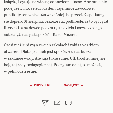
książkę i cytuje na własną odpowiedzialność. Aby mnie nie
podejrzewano, że zdradziłem tajemnice zawodowe,
publikuję ten wpis dużo wcześniej, bo przecież spotkamy
się dopiero 31 sierpnia. Jeszcze raz podkreślę, iż to był cytat
literacki. a na dowód podam tytuł dzieła i nazwisko jego
autora: „U nas jest spokój” – Karel Misarz.
Czesi nieźle piszą o swoich szkołach i robią to całkiem
otwarcie. Dlatego u nich jest spokój. A u nas burza
w szklance wody. Ale jaja takie same. Uff, trochę mniej się
boję tej rady pedagogicznej. Poczytam dalej, to może się
w pełni odstresuję.
Nawigacja
|
← POPRZEDNI
NASTĘPNY →
wpisu