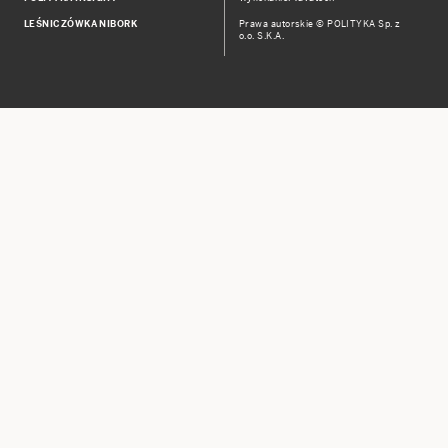
LEŚNICZÓWKA NIBORK
Prawa autorskie © POLITYKA Sp. z
o.o. S.K.A.