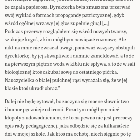
że zapala papierosa. Dyrektorka była zmuszona przerwać
swój wykład o formach propagandy patriotycznej, gdyż
wśród ogólnej wrzawy jej głos zupełnie ginął […]
Podczas przerwy rozglądałem się wśród nowych twarzy,
szukając kogoś, z kim mógłbym nawiązać rozmowę. Ale
nikt na mnie nie zwracał uwagi, ponieważ wszyscy obstąpili
dyrektorkę, by jej skwapliwie i dumnie zameldować, a to że
na pierwszym piętrze woda w kiblu nie spływa, a to że w sali
biologicznej ktoś oskubał sowę do ostatniego piórka.
Nauczycielka o białej pulchnej rąsi wyrażała się, że w jej
klasie ktoś ukradł obraz.”
Dalej nie będę cytował, bo zaczyna się mocne słownictwo
i humor pęcznieje od ironii. Poza tym mógłbym mieć
kłopoty z udowodnieniem, że to na pewno nie jest proroczy
opis rady pedagogicznej, jaka odbędzie się za kilkanaście
dni w mojej szkole. Jak ktoś ma ochotę, niech sięgnie po tę