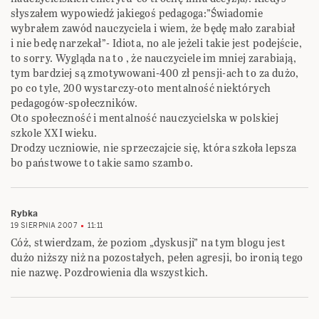
słyszałem wypowiedź jakiegoś pedagoga:”Świadomie
wybrałem zawód nauczyciela i wiem, że będę mało zarabiał
i nie bedę narzekał”- Idiota, no ale jeżeli takie jest podejście,
to sorry. Wygląda na to , że nauczyciele im mniej zarabiają,
tym bardziej są zmotywowani-400 zł pensji-ach to za dużo,
po co tyle, 200 wystarczy-oto mentalność niektórych
pedagogów-społeczników.
Oto społeczność i mentalność nauczycielska w polskiej
szkole XXI wieku.
Drodzy uczniowie, nie sprzeczajcie się, która szkoła lepsza
bo państwowe to takie samo szambo.
Rybka
19 SIERPNIA 2007
11:11
Cóż, stwierdzam, że poziom „dyskusji” na tym blogu jest
dużo niższy niż na pozostałych, pełen agresji, bo ironią tego
nie nazwę. Pozdrowienia dla wszystkich.