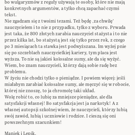
bo wulgaryzmów z reguły używają te osoby, które nie mają
konkretnych argumentów, a tylko chcą zapachać czymś
tekst.
Nie zgadzam się z twoimi tezami. Też będę ‚za chwilę’
nauczycielem i to nie z przypadku, tylko z wyboru. Prwada
jest taka, że 800 złotych zarabia nauczyciel stażysta i to nie
przez kilka lat, bo stażystą jest się tylko przez rok, z czego
po 3 miesiącach ta stawka jest podwyższana. Im wyżej pnie
się po szczeblach nauczycielkiej kariery, tym placa jest
wyższa. To nie są jakieś kolosalne sumy, ale da się wyżyć.
Wiem, bo znam nauczycieli, którzy dają sobie radę bez
problemu.
W życiu nie chodzi tylko o pieniądze. I powiem więcej: jeśli
miałabym zarabiać kolosalne sumy, ale męczyć się w robocie,
której nie znoszę, to ja chromolę taki układ.
Wolę robić to, co lubię za mniejsze pieniądze, ale dla
satysfakcji własnej! Bo satysfakcja jest ja narkotyk! A z
własnej autopsji szkolnej wiem, że nauczycieli, którzy lubią
swój zawód, lubią i uczniowie i rodzice. I cieszą się oni
powszechnym szacunkiem!
Maniek i Lepik,