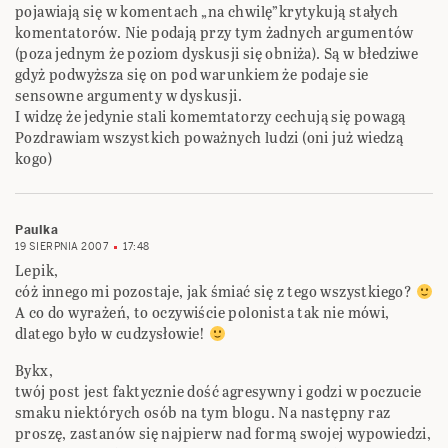
pojawiają się w komentach „na chwilę”krytykują stałych
komentatorów. Nie podają przy tym żadnych argumentów
(poza jednym że poziom dyskusji się obniża). Są w błedziwe
gdyż podwyższa się on pod warunkiem że podaje sie
sensowne argumenty w dyskusji.
I widzę że jedynie stali komemtatorzy cechują się powagą
Pozdrawiam wszystkich poważnych ludzi (oni już wiedzą
kogo)
Paulka
19 SIERPNIA 2007
17:48
Lepik,
cóż innego mi pozostaje, jak śmiać się z tego wszystkiego?
A co do wyrażeń, to oczywiście polonista tak nie mówi,
dlatego było w cudzysłowie!
Bykx,
twój post jest faktycznie dość agresywny i godzi w poczucie
smaku niektórych osób na tym blogu. Na następny raz
proszę, zastanów się najpierw nad formą swojej wypowiedzi,