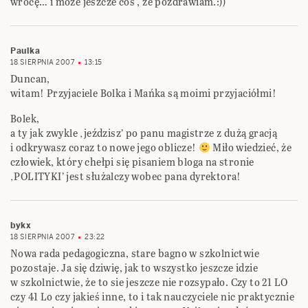
wrócę… i może jeszcze coś , że pozdrawiam.:))
Paulka
18 SIERPNIA 2007
13:15
Duncan,
witam! Przyjaciele Bolka i Mańka są moimi przyjaciółmi!
Bolek,
a ty jak zwykle ‚jeździsz’ po panu magistrze z dużą gracją
i odkrywasz coraz to nowe jego oblicze!
Miło wiedzieć, że
człowiek, który chełpi się pisaniem bloga na stronie
‚POLITYKI’ jest służalczy wobec pana dyrektora!
bykx
18 SIERPNIA 2007
23:22
Nowa rada pedagogiczna, stare bagno w szkolnictwie
pozostaje. Ja się dziwię, jak to wszystko jeszcze idzie
w szkolnictwie, że to sie jeszcze nie rozsypało. Czy to 21 LO
czy 41 Lo czy jakieś inne, to i tak nauczyciele nic praktycznie