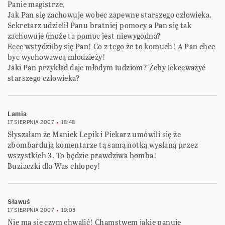
Panie magistrze,
Jak Pan się zachowuje wobec zapewne starszego człowieka.
Sekretarz udzielił Panu bratniej pomocy a Pan się tak
zachowuje (może ta pomoc jest niewygodna?
Eeee wstydzilby się Pan! Co z tego że to komuch! A Pan chce
byc wychowawcą młodzieży!
Jaki Pan przykład daje młodym ludziom? Żeby lekceważyć
starszego człowieka?
Lamia
17 SIERPNIA 2007
18:48
Słyszałam że Maniek Lepik i Piekarz umówili się że
zbombardują komentarze tą samą notką wysłaną przez
wszystkich 3. To będzie prawdziwa bomba!
Buziaczki dla Was chłopcy!
Sławuś
17 SIERPNIA 2007
19:03
Nie ma się czym chwalić! Chamstwem jakie panuje