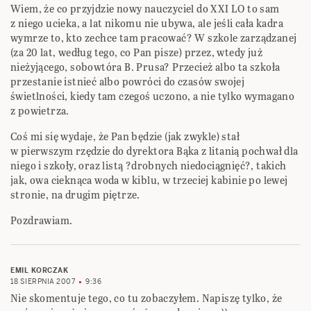
Wiem, że co przyjdzie nowy nauczyciel do XXI LO to sam
z niego ucieka, a lat nikomu nie ubywa, ale jeśli cała kadra
wymrze to, kto zechce tam pracować? W szkole zarządzanej
(za 20 lat, według tego, co Pan pisze) przez, wtedy już
nieżyjącego, sobowtóra B. Prusa? Przecież albo ta szkoła
przestanie istnieć albo powróci do czasów swojej
świetlności, kiedy tam czegoś uczono, a nie tylko wymagano
z powietrza.
Coś mi się wydaje, że Pan będzie (jak zwykle) stał
w pierwszym rzędzie do dyrektora Bąka z litanią pochwał dla
niego i szkoły, oraz listą ?drobnych niedociągnięć?, takich
jak, owa cieknąca woda w kiblu, w trzeciej kabinie po lewej
stronie, na drugim piętrze.
Pozdrawiam.
EMIL KORCZAK
18 SIERPNIA 2007
9:36
Nie skomentuje tego, co tu zobaczyłem. Napiszę tylko, że