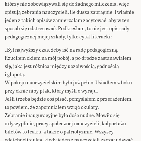
którzy nie zobowiązywali się do żadnego milczenia, więc
opisują zebrania nauczycieli, ile dusza zapragnie. I właśnie
jeden z takich opisów zamierzałam zacytować, aby w ten
sposób się odstresować. Podkreślam, to nie jest opis rady
pedagogicznej mojej szkoły, tylko cytat literacki:
„Był najwyższy czas, żeby iść na radę pedagogiczną.
Rzuciłem okiem na mój pokój, a po drodze zastanawiałem
się, jaka jest różnica między uczciwością, godnością
i głupotą.
W pokoju nauczycielskim było już pełno. Usiadłem z boku
przy oknie niby ptak, który myśli o wyraju.
Jeśli trzeba będzie coś pisać, pomyślałem z przerażeniem,
to powiem, że zapomniałem wziąć okulary.
Zebranie inauguracyjne było dość nudne. Mówiło się
o dyscyplinie, pracy społecznej nauczycieli, kolportażu
biletów to teatru, a także o patriotyzmie. Wszyscy
odetchnęli z ulgą, kiedy jeden z nauczycieli zaczął udawać,