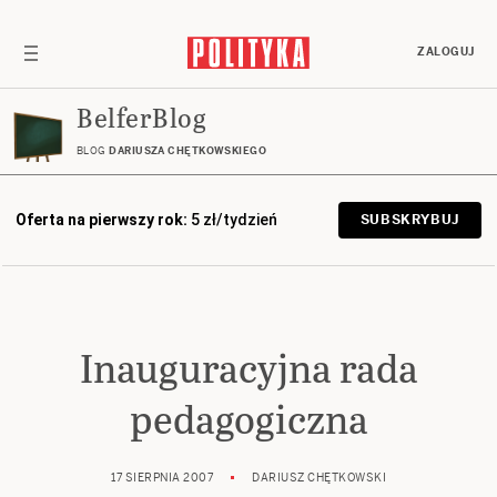
ZALOGUJ
BelferBlog
BLOG
DARIUSZA CHĘTKOWSKIEGO
Oferta na pierwszy rok:
5 zł/tydzień
SUBSKRYBUJ
Inauguracyjna rada
pedagogiczna
17 SIERPNIA 2007
DARIUSZ CHĘTKOWSKI