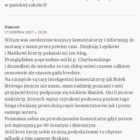
w pańskiej szkole:D
Duncan
17 SIERPNIA 2007
19:26
Witam was serdecznie wszyscy komentatorzy i informuję że
zostanę z wami przez pewien czas. Dziękuję Lepikowi
i Mańkowi którzy pokazali mi ten blog.
Przeglądałem poprzednie notki p. Chętkowskiego
i doszedłem do wniosku że ten chłop mówi czasem całkiem
sensownie ale czasem gada brednie.
Na szczęście są tacy inteligentni komentatorzy jak Bolek
(którego jeszcze nie znam, mam nadzieję poznam) i mój
przyjaciel który podpisuje się nickiem Maniek. Oni (i jeszcze
niektórzy, których wpisy czytałem) podnoszą poziom tego
bloga obniżany przez dużą część komentatorów jak i przez
samego autora.
Pozwalam sobie na protekcjonalne komentarze gdyż jestem
już mężczyzną po 40 żonatym i dzieciatym.
Jeśli ktoś życzy sobie ze mną podyskutować to chętnie
odbędę z nim owocny dyskurs.