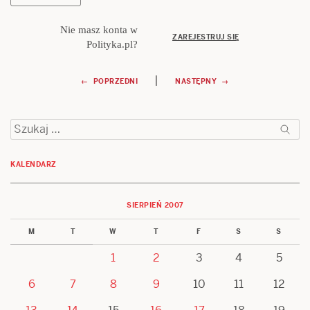
Nie masz konta w
ZAREJESTRUJ SIĘ
Polityka.pl?
Nawigacja
|
← POPRZEDNI
NASTĘPNY →
wpisu
Szukaj:
KALENDARZ
SIERPIEŃ 2007
M
T
W
T
F
S
S
1
2
3
4
5
6
7
8
9
10
11
12