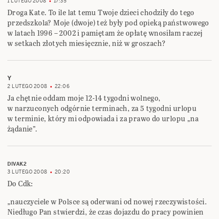
1 LUTEGO 2008
17:35
Droga Kate. To ile lat temu Twoje dzieci chodziły do tego
przedszkola? Moje (dwoje) też były pod opieką państwowego
w latach 1996 – 2002 i pamiętam że opłatę wnosiłam raczej
w setkach złotych miesięcznie, niż w groszach?
Y
2 LUTEGO 2008
22:06
Ja chętnie oddam moje 12-14 tygodni wolnego,
w narzuconych odgórnie terminach, za 5 tygodni urlopu
w terminie, który mi odpowiada i za prawo do urlopu „na
żądanie”.
DIVAK2
3 LUTEGO 2008
20:20
Do Cdk:
„nauczyciele w Polsce są oderwani od nowej rzeczywistości.
Niedługo Pan stwierdzi, że czas dojazdu do pracy powinien