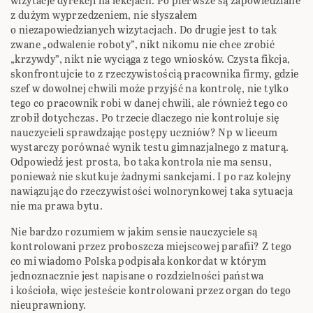
wizytacje dyrekcji na lekcjach. Po pierwsze są zapowiedziane
z dużym wyprzedzeniem, nie słyszałem
o niezapowiedzianych wizytacjach. Do drugie jest to tak
zwane „odwalenie roboty”, nikt nikomu nie chce zrobić
„krzywdy”, nikt nie wyciąga z tego wniosków. Czysta fikcja,
skonfrontujcie to z rzeczywistością pracownika firmy, gdzie
szef w dowolnej chwili może przyjść na kontrolę, nie tylko
tego co pracownik robi w danej chwili, ale również tego co
zrobił dotychczas. Po trzecie dlaczego nie kontroluje się
nauczycieli sprawdzając postępy uczniów? Np w liceum
wystarczy porównać wynik testu gimnazjalnego z maturą.
Odpowiedź jest prosta, bo taka kontrola nie ma sensu,
ponieważ nie skutkuje żadnymi sankcjami. I po raz kolejny
nawiązując do rzeczywistości wolnorynkowej taka sytuacja
nie ma prawa bytu.
Nie bardzo rozumiem w jakim sensie nauczyciele są
kontrolowani przez proboszcza miejscowej parafii? Z tego
co mi wiadomo Polska podpisała konkordat w którym
jednoznacznie jest napisane o rozdzielności państwa
i kościoła, więc jesteście kontrolowani przez organ do tego
nieuprawniony.