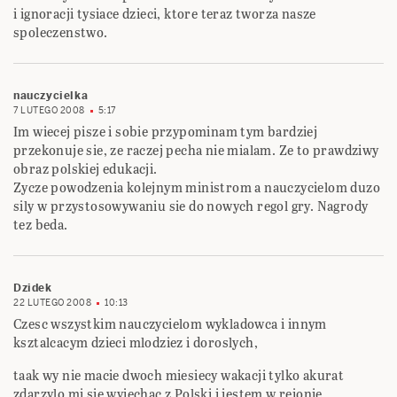
i ignoracji tysiace dzieci, ktore teraz tworza nasze
spoleczenstwo.
nauczycielka
7 LUTEGO 2008
5:17
Im wiecej pisze i sobie przypominam tym bardziej
przekonuje sie, ze raczej pecha nie mialam. Ze to prawdziwy
obraz polskiej edukacji.
Zycze powodzenia kolejnym ministrom a nauczycielom duzo
sily w przystosowywaniu sie do nowych regol gry. Nagrody
tez beda.
Dzidek
22 LUTEGO 2008
10:13
Czesc wszystkim nauczycielom wykladowca i innym
ksztalcacym dzieci mlodziez i doroslych,
taak wy nie macie dwoch miesiecy wakacji tylko akurat
zdarzylo mi sie wyjechac z Polski i jestem w rejonie