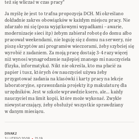
też się wliczać w czas pracy”
Ja myślę że jest to trafna propozycja DCH. Mi określano
dokładnie zakres obowiązków w każdym miejscu pracy. Nie
zdarzało mi się (poza wyjątkowymi wypadkami – awarie,
modernizacje sieci itp) żebym zabierał robotę do domu albo
pracował weekendami, nie loguję się z domu na serwery, nie
piszę skryptów ani programów wieczorami, żeby szybciej się
wyrobić z zadaniem. Za moją pracę dostaję 3-4 razy więcej
niż wynosi wynagrodzenie najlepiej znanego mi nauczyciela
(fizyka, informatyka). Nikt nie określa, kto ma płacić za
papier i tusz, których ów nauczyciel używa żeby
przygotować zadania na klasówki i karty pracy na lekcje
laboratoryjne, sprawozdania projekty itp makulaturę dla
urzędników. Jest w szkole wprawdzie ksero, ale… każdy
nauczyciel ma limit kopii, które może wykonać. Zwykle
niewystarczający, żeby obsłużyć wszystkie sprawdziany
w danym miesiącu.
DIVAK2
3 LUTEGO 2008
21:19