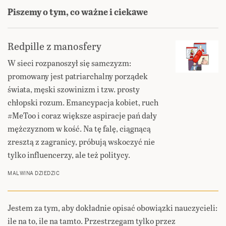
Piszemy o tym, co ważne i ciekawe
Redpille z manosfery
W sieci rozpanoszył się samczyzm:
promowany jest patriarchalny porządek
świata, męski szowinizm i tzw. prosty
chłopski rozum. Emancypacja kobiet, ruch
#MeToo i coraz większe aspiracje pań dały
mężczyznom w kość. Na tę falę, ciągnącą
zresztą z zagranicy, próbują wskoczyć nie
tylko influencerzy, ale też politycy.
MALWINA DZIEDZIC
Jestem za tym, aby dokładnie opisać obowiązki nauczycieli:
ile na to, ile na tamto. Przestrzegam tylko przez