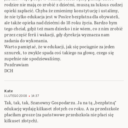
rodzice nie mają co zrobić z dziećmi, muszą za luksus cudzej
opieki zapłacić. Chyba że zmienimy konstytucję i ustalimy,
że nie tylko edukacja jest w Poslce bezpłatna dla obywateli,
ale także opieka nad dziećmi do 18 roku życia. Bardzo bym
tego chciał, gdyż też mam dziecko i nie wiem, co z nim zrobić
przez część ferii i wakacji, gdy dyrekcja wyznacza nam
zadania do wykonania.
Warto pamiętać, że w edukacji, jak się pociągnie za jeden
sznurek, to zwykle spada coś takiego na głowę, czego się
zupełnie nie spodziewaliśmy.
Pozdrawiam
DCH
Kate
1 LUTEGO 2008
14:37
Tak, tak, tak, Szanowny Gospodarzu. Ja na tą „bezpłatną”
edukację wydaję kilkaset złotych co roku. A za przedszkole
płaciłam grosze (za państwowe przedszkola nie płaci się
kilkuset złotych).