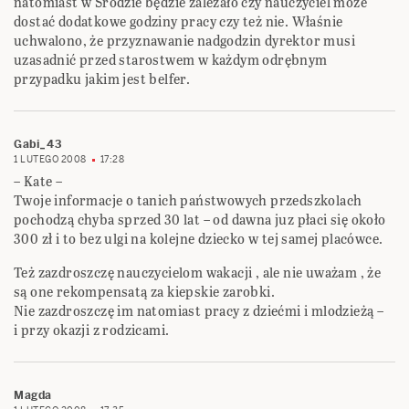
natomiast w Środzie będzie zależało czy nauczyciel może
dostać dodatkowe godziny pracy czy też nie. Właśnie
uchwalono, że przyznawanie nadgodzin dyrektor musi
uzasadnić przed starostwem w każdym odrębnym
przypadku jakim jest belfer.
Gabi_43
1 LUTEGO 2008
17:28
– Kate –
Twoje informacje o tanich państwowych przedszkolach
pochodzą chyba sprzed 30 lat – od dawna juz płaci się około
300 zł i to bez ulgi na kolejne dziecko w tej samej placówce.
Też zazdroszczę nauczycielom wakacji , ale nie uważam , że
są one rekompensatą za kiepskie zarobki.
Nie zazdroszczę im natomiast pracy z dziećmi i mlodzieżą –
i przy okazji z rodzicami.
Magda