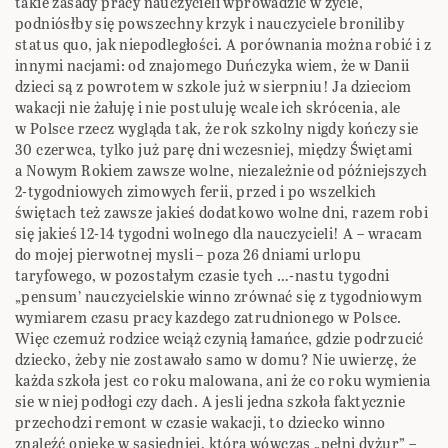
takie zasady pracy nauczycieli wprowadzić w życie,
podniósłby się powszechny krzyk i nauczyciele broniliby
status quo, jak niepodległości. A porównania można robić i z
innymi nacjami: od znajomego Duńczyka wiem, że w Danii
dzieci są z powrotem w szkole już w sierpniu! Ja dzieciom
wakacji nie żałuję i nie postuluję wcale ich skrócenia, ale
w Polsce rzecz wygląda tak, że rok szkolny nigdy kończy sie
30 czerwca, tylko już parę dni wczesniej, między Świętami
a Nowym Rokiem zawsze wolne, niezależnie od późniejszych
2-tygodniowych zimowych ferii, przed i po wszelkich
świętach też zawsze jakieś dodatkowo wolne dni, razem robi
się jakieś 12-14 tygodni wolnego dla nauczycieli! A – wracam
do mojej pierwotnej mysli – poza 26 dniami urlopu
taryfowego, w pozostałym czasie tych …-nastu tygodni
„pensum’ nauczycielskie winno zrównać się z tygodniowym
wymiarem czasu pracy kazdego zatrudnionego w Polsce.
Więc czemuż rodzice wciąż czynią łamańce, gdzie podrzucić
dziecko, żeby nie zostawało samo w domu? Nie uwierzę, że
każda szkoła jest co roku malowana, ani że co roku wymienia
sie w niej podłogi czy dach. A jesli jedna szkoła faktycznie
przechodzi remont w czasie wakacji, to dziecko winno
znaleźć opiekę w sąsiedniej, która wówczas „pełni dyżur” –