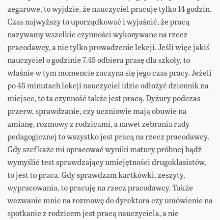
zegarowe, to wyjdzie, że nauczyciel pracuje tylko 14 godzin.
Czas najwyższy to uporządkować i wyjaśnić, że pracą
nazywamy wszelkie czynności wykonywane na rzecz
pracodawcy, a nie tylko prowadzenie lekcji. Jeśli więc jakiś
nauczyciel o godzinie 7.45 odbiera prasę dla szkoły, to
właśnie w tym momencie zaczyna się jego czas pracy. Jeżeli
po 45 minutach lekcji nauczyciel idzie odłożyć dziennik na
miejsce, to ta czynność także jest pracą. Dyżury podczas
przerw, sprawdzanie, czy uczniowie mają obuwie na
zmianę, rozmowy z rodzicami, a nawet zebrania rady
pedagogicznej to wszystko jest pracą na rzecz pracodawcy.
Gdy szef każe mi opracować wyniki matury próbnej bądź
wymyślić test sprawdzający umiejętności drugoklasistów,
to jest to praca. Gdy sprawdzam kartkówki, zeszyty,
wypracowania, to pracuję na rzecz pracodawcy. Także
wezwanie mnie na rozmowę do dyrektora czy umówienie na
spotkanie z rodzicem jest pracą nauczyciela, a nie