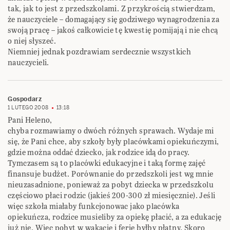
tak, jak to jest z przedszkolami. Z przykrością stwierdzam,
że nauczyciele – domagający się godziwego wynagrodzenia za
swoją pracę – jakoś całkowicie tę kwestię pomijają i nie chcą
o niej słyszeć.
Niemniej jednak pozdrawiam serdecznie wszystkich
nauczycieli.
Gospodarz
1 LUTEGO 2008
13:18
Pani Heleno,
chyba rozmawiamy o dwóch różnych sprawach. Wydaje mi
się, że Pani chce, aby szkoły były placówkami opiekuńczymi,
gdzie można oddać dziecko, jak rodzice idą do pracy.
Tymczasem są to placówki edukacyjne i taką formę zajęć
finansuje budżet. Porównanie do przedszkoli jest wg mnie
nieuzasadnione, ponieważ za pobyt dziecka w przedszkolu
częściowo płaci rodzic (jakieś 200-300 zł miesięcznie). Jeśli
więc szkoła miałaby funkcjonowac jako placówka
opiekuńcza, rodzice musieliby za opiekę płacić, a za edukację
już nie. Więc pobyt w wakacje i ferie byłby płatny. Skoro