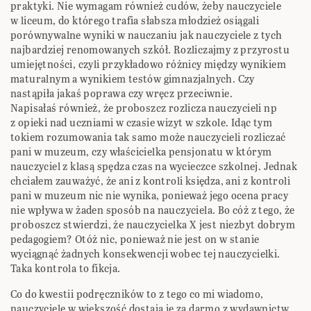
praktyki. Nie wymagam również cudów, żeby nauczyciele
w liceum, do którego trafia słabsza młodzież osiągali
porównywalne wyniki w nauczaniu jak nauczyciele z tych
najbardziej renomowanych szkół. Rozliczajmy z przyrostu
umiejętności, czyli przykładowo różnicy między wynikiem
maturalnym a wynikiem testów gimnazjalnych. Czy
nastąpiła jakaś poprawa czy wręcz przeciwnie.
Napisałaś również, że proboszcz rozlicza nauczycieli np
z opieki nad uczniami w czasie wizyt w szkole. Idąc tym
tokiem rozumowania tak samo może nauczycieli rozliczać
pani w muzeum, czy właścicielka pensjonatu w którym
nauczyciel z klasą spędza czas na wycieczce szkolnej. Jednak
chciałem zauważyć, że ani z kontroli księdza, ani z kontroli
pani w muzeum nic nie wynika, ponieważ jego ocena pracy
nie wpływa w żaden sposób na nauczyciela. Bo cóż z tego, że
proboszcz stwierdzi, że nauczycielka X jest niezbyt dobrym
pedagogiem? Otóż nic, ponieważ nie jest on w stanie
wyciągnąć żadnych konsekwencji wobec tej nauczycielki.
Taka kontrola to fikcja.
Co do kwestii podręczników to z tego co mi wiadomo,
nauczyciele w większość dostają je za darmo z wydawnictw,