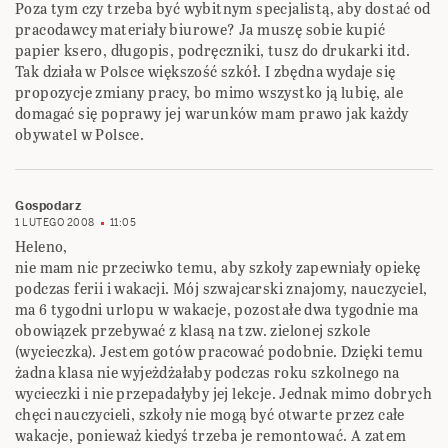
Poza tym czy trzeba być wybitnym specjalistą, aby dostać od
pracodawcy materiały biurowe? Ja muszę sobie kupić
papier ksero, długopis, podręczniki, tusz do drukarki itd.
Tak działa w Polsce większość szkół. I zbędna wydaje się
propozycje zmiany pracy, bo mimo wszystko ją lubię, ale
domagać się poprawy jej warunków mam prawo jak każdy
obywatel w Polsce.
Gospodarz
1 LUTEGO 2008
11:05
Heleno,
nie mam nic przeciwko temu, aby szkoły zapewniały opiekę
podczas ferii i wakacji. Mój szwajcarski znajomy, nauczyciel,
ma 6 tygodni urlopu w wakacje, pozostałe dwa tygodnie ma
obowiązek przebywać z klasą na tzw. zielonej szkole
(wycieczka). Jestem gotów pracować podobnie. Dzięki temu
żadna klasa nie wyjeżdżałaby podczas roku szkolnego na
wycieczki i nie przepadałyby jej lekcje. Jednak mimo dobrych
chęci nauczycieli, szkoły nie mogą być otwarte przez całe
wakacje, ponieważ kiedyś trzeba je remontować. A zatem