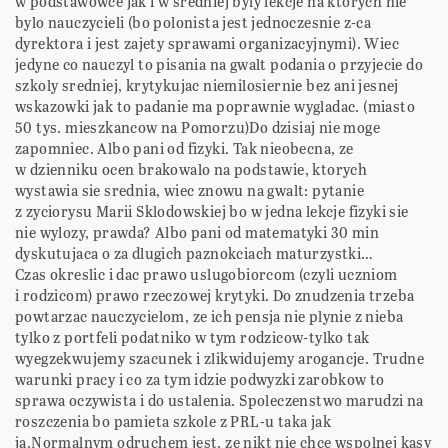
w podstawowce jak i w sredniej byly lekcje na ktorych nie
bylo nauczycieli (bo polonista jest jednoczesnie z-ca
dyrektora i jest zajety sprawami organizacyjnymi). Wiec
jedyne co nauczyl to pisania na gwalt podania o przyjecie do
szkoly sredniej, krytykujac niemilosiernie bez ani jesnej
wskazowki jak to padanie ma poprawnie wygladac. (miasto
50 tys. mieszkancow na Pomorzu)Do dzisiaj nie moge
zapomniec. Albo pani od fizyki. Tak nieobecna, ze
w dzienniku ocen brakowalo na podstawie, ktorych
wystawia sie srednia, wiec znowu na gwalt: pytanie
z zyciorysu Marii Sklodowskiej bo w jedna lekcje fizyki sie
nie wylozy, prawda? Albo pani od matematyki 30 min
dyskutujaca o za dlugich paznokciach maturzystki…
Czas okreslic i dac prawo uslugobiorcom (czyli uczniom
i rodzicom) prawo rzeczowej krytyki. Do znudzenia trzeba
powtarzac nauczycielom, ze ich pensja nie plynie z nieba
tylko z portfeli podatniko w tym rodzicow-tylko tak
wyegzekwujemy szacunek i zlikwidujemy arogancje. Trudne
warunki pracy i co za tym idzie podwyzki zarobkow to
sprawa oczywista i do ustalenia. Spoleczenstwo marudzi na
roszczenia bo pamieta szkole z PRL-u taka jak
ja.Normalnym odruchem jest, ze nikt nie chce wspolnej kasy