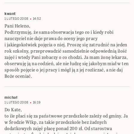
kwant
1 LUTEGO 2008
14:52
Pani Heleno,
Podtrzymuję, że sama obserwacja tego co i kiedy robi
nauczyciel nie daje prawa do oceny jego pracy
i jakiegokolwiek pojęcia o niej. Proszę się zatrudnić na jeden
rok szkolny, przeprowadzić samodzielnie odpowiednią ilość
zajęć i wtedy Pani zobaczy o co chodzi. Ja mam żonę lekarza,
obserwuję ją na codzień, ale nie łudzę się jakobym miał w ten
sposób pojęcie o jej pracy i mógł ją z jej rozliczać, a nie daj
Boże oceniać.
michał
1 LUTEGO 2008
16:19
Do Kate,
to ile płaci się za państwowe przedszkole zależy od gminy. Ja
w Środzie Wlkp, za takie przedszkole bez żadnych
dodatkowych zajęć płacę ponad 200 zł. Od starostwa