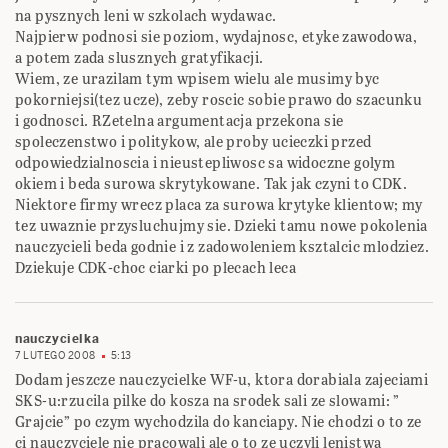
na pysznych leni w szkolach wydawac.
Najpierw podnosi sie poziom, wydajnosc, etyke zawodowa,
a potem zada slusznych gratyfikacji.
Wiem, ze urazilam tym wpisem wielu ale musimy byc
pokorniejsi(tez ucze), zeby roscic sobie prawo do szacunku
i godnosci. RZetelna argumentacja przekona sie
spoleczenstwo i politykow, ale proby ucieczki przed
odpowiedzialnoscia i nieustepliwosc sa widoczne golym
okiem i beda surowa skrytykowane. Tak jak czyni to CDK.
Niektore firmy wrecz placa za surowa krytyke klientow; my
tez uwaznie przysluchujmy sie. Dzieki tamu nowe pokolenia
nauczycieli beda godnie i z zadowoleniem ksztalcic mlodziez.
Dziekuje CDK-choc ciarki po plecach leca
nauczycielka
7 LUTEGO 2008
5:13
Dodam jeszcze nauczycielke WF-u, ktora dorabiala zajeciami
SKS-u:rzucila pilke do kosza na srodek sali ze slowami: ”
Grajcie” po czym wychodzila do kanciapy. Nie chodzi o to ze
ci nauczyciele nie pracowali ale o to ze uczyli lenistwa