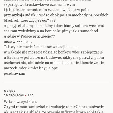
szparagowo truskawkowo czeresniowym
i jak jade samochodem to czasami widze ja w polu
przemykaja ludziki i widze obok pola samochody na polskich
blachach wiec zagaje i co:????
A przyjechalismy do rodziny i dorabiamy sobie w weekend
cos tam zwiedzimy a na koniec kupimy jakis samochod.
A gdzie w Polsce pracujecie??
ucze w Szkole….
Tak wy nie macie 2 miechow wakacji…………
w wakcaje nie mozecie udzielac korkow wiec zapieprzacie
u Bauera w polu albo na budowie. jakby nie patrztyl praca
uszlachetnia, ale ludzie na milosc boska nie klamcie ze nie
mozecie miec 2 miesiecy urlopu.
pozdrawiam
Matyss
5 MARCA 2008
9:25
Witam wszystkich,
Z tymi remontami szkół na wakacje to nieźle przesadzacie.
Akurat tak się składa, że pracuję w firmie która robi takie