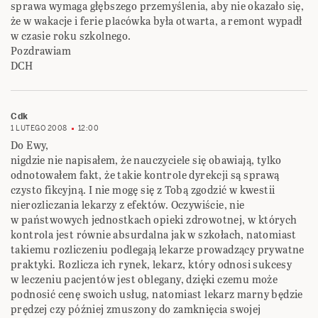
sprawa wymaga głębszego przemyślenia, aby nie okazało się,
że w wakacje i ferie placówka była otwarta, a remont wypadł
w czasie roku szkolnego.
Pozdrawiam
DCH
Cdk
1 LUTEGO 2008
12:00
Do Ewy,
nigdzie nie napisałem, że nauczyciele się obawiają, tylko
odnotowałem fakt, że takie kontrole dyrekcji są sprawą
czysto fikcyjną. I nie mogę się z Tobą zgodzić w kwestii
nierozliczania lekarzy z efektów. Oczywiście, nie
w państwowych jednostkach opieki zdrowotnej, w których
kontrola jest równie absurdalna jak w szkołach, natomiast
takiemu rozliczeniu podlegają lekarze prowadzący prywatne
praktyki. Rozlicza ich rynek, lekarz, który odnosi sukcesy
w leczeniu pacjentów jest oblegany, dzięki czemu może
podnosić cenę swoich usług, natomiast lekarz marny będzie
prędzej czy później zmuszony do zamknięcia swojej