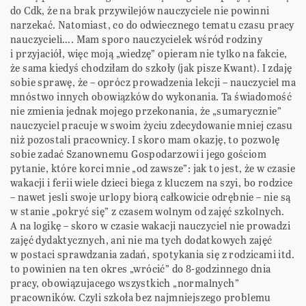
do Cdk, że na brak przywilejów nauczyciele nie powinni
narzekać. Natomiast, co do odwiecznego tematu czasu pracy
nauczycieli…. Mam sporo nauczycielek wśród rodziny
i przyjaciół, więc moją „wiedzę” opieram nie tylko na fakcie,
że sama kiedyś chodziłam do szkoły (jak pisze Kwant). I zdaję
sobie sprawę, że – oprócz prowadzenia lekcji – nauczyciel ma
mnóstwo innych obowiązków do wykonania. Ta świadomość
nie zmienia jednak mojego przekonania, że „sumarycznie”
nauczyciel pracuje w swoim życiu zdecydowanie mniej czasu
niż pozostali pracownicy. I skoro mam okazję, to pozwolę
sobie zadać Szanownemu Gospodarzowi i jego gościom
pytanie, które korci mnie „od zawsze”: jak to jest, że w czasie
wakacji i ferii wiele dzieci biega z kluczem na szyi, bo rodzice
– nawet jesli swoje urlopy biorą całkowicie odrębnie – nie są
w stanie „pokryć się” z czasem wolnym od zajęć szkolnych.
A na logikę – skoro w czasie wakacji nauczyciel nie prowadzi
zajęć dydaktycznych, ani nie ma tych dodatkowych zajęć
w postaci sprawdzania zadań, spotykania się z rodzicami itd.
to powinien na ten okres „wrócić” do 8-godzinnego dnia
pracy, obowiązujacego wszystkich „normalnych”
pracowników. Czyli szkoła bez najmniejszego problemu