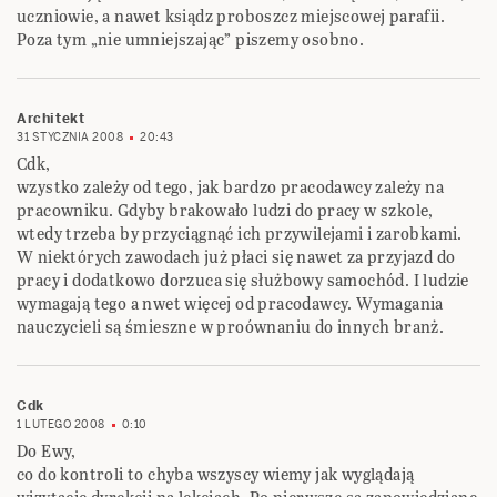
uczniowie, a nawet ksiądz proboszcz miejscowej parafii.
Poza tym „nie umniejszając” piszemy osobno.
Architekt
31 STYCZNIA 2008
20:43
Cdk,
wzystko zależy od tego, jak bardzo pracodawcy zależy na
pracowniku. Gdyby brakowało ludzi do pracy w szkole,
wtedy trzeba by przyciągnąć ich przywilejami i zarobkami.
W niektórych zawodach już płaci się nawet za przyjazd do
pracy i dodatkowo dorzuca się służbowy samochód. I ludzie
wymagają tego a nwet więcej od pracodawcy. Wymagania
nauczycieli są śmieszne w proównaniu do innych branż.
Cdk
1 LUTEGO 2008
0:10
Do Ewy,
co do kontroli to chyba wszyscy wiemy jak wyglądają