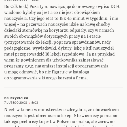
Do Cdk (c.d.) Poza tym, nawiązując do nowszego wpisu DCH,
wiadomo byłoby co jest a co nie jest obowiązkiem
nauczyciela. Czy jego etat to 18x 45 minut w tygodniu, i nic
więcej – na przerwach nauczyciel idzie na kawę choćby
dzieciaki atomówkę na korytarzu odpalały, czy w ramach
swoich obowiązków dotyczących pracy na 1 etacie
(przygotowanie do lekcji, poprawa sprawdzianów, rady
pedagogiczne, wywiadówki, dyżury, lekcje itd) nauczyciel
musi przeprowadzić 18 lekcji tygodniowo. Ja na przykład
wiem że powinienem dla użytkownika zainstalować
programy x,y,z, natomiast instalacji oprogramowania
u mogę odmówić, bo nie figuruje w katalogu
oprogramowania z którego korzysta firma.
nauczycielka
7 LUTEGO 2008
5:03
Niech w koncu w ministerstwie zdecyduja, ze obowiazkiem
nauczyciela jest obecnosc na lekcji. NIe wiem czy ja mialam
takiego pecha czy to jest w Polsce normalka, ale zarowno