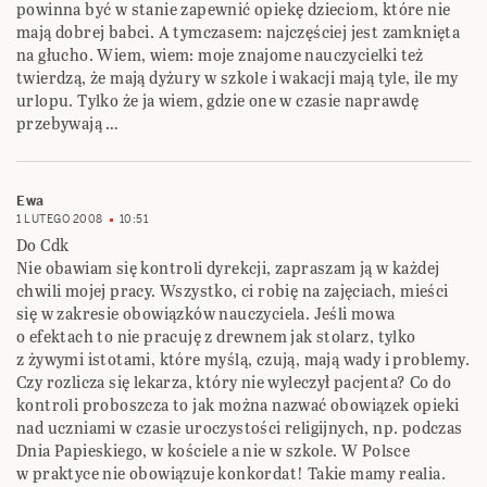
powinna być w stanie zapewnić opiekę dzieciom, które nie
mają dobrej babci. A tymczasem: najczęściej jest zamknięta
na głucho. Wiem, wiem: moje znajome nauczycielki też
twierdzą, że mają dyżury w szkole i wakacji mają tyle, ile my
urlopu. Tylko że ja wiem, gdzie one w czasie naprawdę
przebywają …
Ewa
1 LUTEGO 2008
10:51
Do Cdk
Nie obawiam się kontroli dyrekcji, zapraszam ją w każdej
chwili mojej pracy. Wszystko, ci robię na zajęciach, mieści
się w zakresie obowiązków nauczyciela. Jeśli mowa
o efektach to nie pracuję z drewnem jak stolarz, tylko
z żywymi istotami, które myślą, czują, mają wady i problemy.
Czy rozlicza się lekarza, który nie wyleczył pacjenta? Co do
kontroli proboszcza to jak można nazwać obowiązek opieki
nad uczniami w czasie uroczystości religijnych, np. podczas
Dnia Papieskiego, w kościele a nie w szkole. W Polsce
w praktyce nie obowiązuje konkordat! Takie mamy realia.