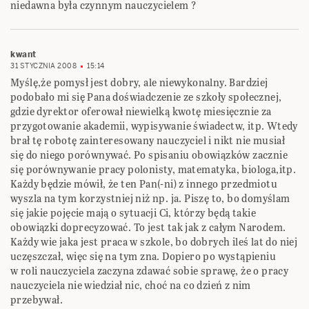
niedawna była czynnym nauczycielem ?
kwant
31 STYCZNIA 2008
15:14
Myślę,że pomysł jest dobry, ale niewykonalny. Bardziej
podobało mi się Pana doświadczenie ze szkoły społecznej,
gdzie dyrektor oferował niewielką kwotę miesięcznie za
przygotowanie akademii, wypisywanie świadectw, itp. Wtedy
brał tę robotę zainteresowany nauczyciel i nikt nie musiał
się do niego porównywać. Po spisaniu obowiązków zacznie
się porównywanie pracy polonisty, matematyka, biologa,itp.
Każdy będzie mówił, że ten Pan(-ni) z innego przedmiotu
wyszla na tym korzystniej niż np. ja. Piszę to, bo domyślam
się jakie pojęcie mają o sytuacji Ci, którzy będą takie
obowiązki doprecyzować. To jest tak jak z całym Narodem.
Każdy wie jaka jest praca w szkole, bo dobrych ileś lat do niej
uczęszczał, więc się na tym zna. Dopiero po wystąpieniu
w roli nauczyciela zaczyna zdawać sobie sprawę, że o pracy
nauczyciela nie wiedział nic, choć na co dzień z nim
przebywał.