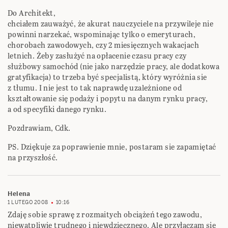
Do Architekt,
chciałem zauważyć, że akurat nauczyciele na przywileje nie
powinni narzekać, wspominając tylko o emeryturach,
chorobach zawodowych, czy 2 miesięcznych wakacjach
letnich. Żeby zasłużyć na opłacenie czasu pracy czy
służbowy samochód (nie jako narzędzie pracy, ale dodatkowa
gratyfikacja) to trzeba być specjalistą, który wyróżnia sie
z tłumu. I nie jest to tak naprawdę uzależnione od
kształtowanie się podaży i popytu na danym rynku pracy,
a od specyfiki danego rynku.
Pozdrawiam, Cdk.
PS. Dziękuje za poprawienie mnie, postaram sie zapamiętać
na przyszłość.
Helena
1 LUTEGO 2008
10:16
Zdaję sobie sprawę z rozmaitych obciążeń tego zawodu,
niewątpliwie trudnego i niewdzięcznego. Ale przyłączam się