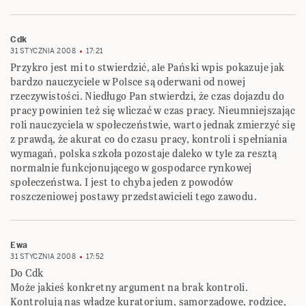
Cdk
31 STYCZNIA 2008
17:21
Przykro jest mi to stwierdzić, ale Pański wpis pokazuje jak
bardzo nauczyciele w Polsce są oderwani od nowej
rzeczywistości. Niedługo Pan stwierdzi, że czas dojazdu do
pracy powinien też się wliczać w czas pracy. Nieumniejszając
roli nauczyciela w społeczeństwie, warto jednak zmierzyć się
z prawdą, że akurat co do czasu pracy, kontroli i spełniania
wymagań, polska szkoła pozostaje daleko w tyle za resztą
normalnie funkcjonującego w gospodarce rynkowej
społeczeństwa. I jest to chyba jeden z powodów
roszczeniowej postawy przedstawicieli tego zawodu.
Ewa
31 STYCZNIA 2008
17:52
Do Cdk
Może jakieś konkretny argument na brak kontroli.
Kontrolują nas władze kuratorium, samorządowe, rodzice,