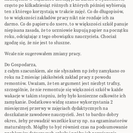
często po kilkadziesiąt różnych z których później wybierają
ten z którego korzystają w trakcie zajęć. Co do długopisów,
to w większości zakładów pracy nikt nie rozdaje ich za
darmo. Co do papieru do xsero, to w większości szkół panuje
niepisana zasada, że to uczniowie kupują papier na początku
roku, odciążając z tego obowiązku nauczyciela. Chociaż
zgodzę się, że nie jest to słuszne.
Wcale nie sugerowałem zmiany pracy.
Do Gospodarza,
z całym szacunkiem, ale nie słyszałem np żeby zamykano co
roku na 2 miesiąc jakikolwiek zakład pracy z powodu
remontów. Uważam, że ten argument jest niezbyt trafny,
szczególnie, że nie remontuje się większości szkół w każde
wakacje w takim stopniu, żeby było konieczne całkowite ich
zamykanie. Dodatkowo widzę szanse wykorzystania 2
miesięcznej przerwy w zajęciach dydaktycznych na
doszkalanie zawodowe nauczycieli. Jest to bardzo dobry
okres, żeby prowadzić wszelkie kursy np. na egzaminatorów
maturalnych. Mógłby to być również czas na podsumowanie