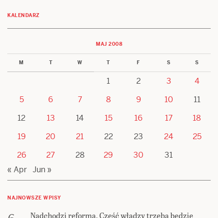
KALENDARZ
MAJ 2008
M
T
W
T
F
S
S
1
2
3
4
5
6
7
8
9
10
11
12
13
14
15
16
17
18
19
20
21
22
23
24
25
26
27
28
29
30
31
« Apr
Jun »
NAJNOWSZE WPISY
Nadchodzi reforma. Część władzy trzeba będzie