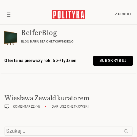
ZALOGUJ
BelferBlog
BLOG
DARIUSZA CHĘTKOWSKIEGO
Oferta na pierwszy rok:
5 zł/tydzień
SUBSKRYBUJ
Wiesława Zewald kuratorem
KOMENTARZE (4)
DARIUSZ CHĘTKOWSKI
Szukaj: