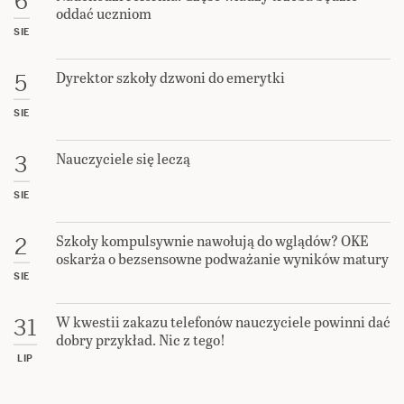
6
oddać uczniom
SIE
Dyrektor szkoły dzwoni do emerytki
5
SIE
Nauczyciele się leczą
3
SIE
Szkoły kompulsywnie nawołują do wglądów? OKE
2
oskarża o bezsensowne podważanie wyników matury
SIE
W kwestii zakazu telefonów nauczyciele powinni dać
31
dobry przykład. Nic z tego!
LIP