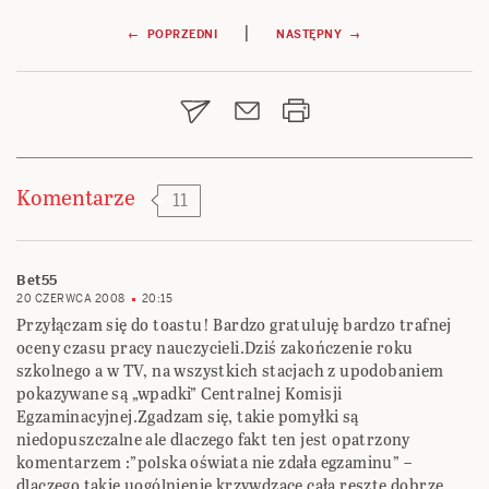
Nawigacja
|
← POPRZEDNI
NASTĘPNY →
wpisu
Komentarze
11
Bet55
20 CZERWCA 2008
20:15
Przyłączam się do toastu! Bardzo gratuluję bardzo trafnej
oceny czasu pracy nauczycieli.Dziś zakończenie roku
szkolnego a w TV, na wszystkich stacjach z upodobaniem
pokazywane są „wpadki” Centralnej Komisji
Egzaminacyjnej.Zgadzam się, takie pomyłki są
niedopuszczalne ale dlaczego fakt ten jest opatrzony
komentarzem :”polska oświata nie zdała egzaminu” –
dlaczego takie uogólnienie krzywdzące całą resztę dobrze