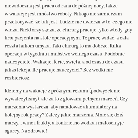
niewidoczna jest praca od rana do późnej nocy, także
w wakacje jest mnóstwo roboty. Nikogo nie zamierzam
przekonywać, że tak jest. Ludzie nie uwierzą w to, czego nie
widzą. Niektórzy sądzą, że chirurg pracuje tylko wtedy, gdy
kroi pacjenta na stole operacyjnym. Tę pracę widać, a cała
reszta laikom umyka. Taki chirurg to ma dobrze. Kilka
operacji w tygodniu i mnóstwo wolnego czasu. Podobnie
nauczyciele. Wakacje, ferie, święta, a od czasu do czasu
jakaś lekcja. Ile pracuje nauczyciel? Bez wodki nie
rozbieriosz.
Idziemy na wakacje z próżnymi rękami (podwyżek nie
wywalczyliśmy), ale za to z głowami pełnymi marzeń. Czy
marzenia wystarczą, aby naładować akumulatory na
kolejny rok pracy? Zależy jakie marzenia. Mnie się dziś
marzy… wino i frukty, a konkrietno wodka i malosolnyje
ogurcy. Na zdrowie!