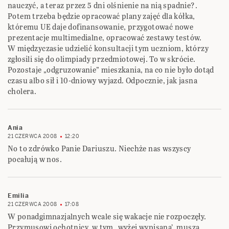
nauczyć, a teraz przez 5 dni olśnienie na nią spadnie?.
Potem trzeba będzie opracować plany zajęć dla kółka,
któremu UE daje dofinansowanie, przygotować nowe
prezentacje multimedialne, opracować zestawy testów.
W międzyczasie udzielić konsultacji tym uczniom, którzy
zgłosili się do olimpiady przedmiotowej. To w skrócie.
Pozostaje „odgruzowanie” mieszkania, na co nie było dotąd
czasu albo sił i 10-dniowy wyjazd. Odpocznie, jak jasna
cholera.
Ania
21 CZERWCA 2008
12:20
No to zdrówko Panie Dariuszu. Niechże nas wszyscy
pocałują w nos.
Emilia
21 CZERWCA 2008
17:08
W ponadgimnazjalnych wcale się wakacje nie rozpoczęły.
Przymusowi ochotnicy, w tym ‚wyżej wypisana’, muszą