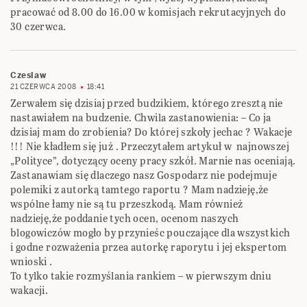
pracować od 8.00 do 16.00 w komisjach rekrutacyjnych do
30 czerwca.
Czeslaw
21 CZERWCA 2008
18:41
Zerwałem się dzisiaj przed budzikiem, którego zresztą nie
nastawiałem na budzenie. Chwila zastanowienia: – Co ja
dzisiaj mam do zrobienia? Do której szkoły jechac ? Wakacje
!!! Nie kładłem się już . Przeczytałem artykuł w najnowszej
„Polityce”, dotyczący oceny pracy szkół. Marnie nas oceniają.
Zastanawiam się dlaczego nasz Gospodarz nie podejmuje
polemiki z autorką tamtego raportu ? Mam nadzieję,że
wspólne łamy nie są tu przeszkodą. Mam również
nadzieję,że poddanie tych ocen, ocenom naszych
blogowiczów mogło by przynieśc pouczające dla wszystkich
i godne rozważenia przea autorkę raporytu i jej ekspertom
wnioski .
To tylko takie rozmyślania rankiem – w pierwszym dniu
wakacji.