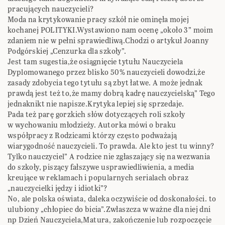
pracujących nauczycieli?
Moda na krytykowanie pracy szkół nie ominęła mojej
kochanej POLITYKI.Wystawiono nam ocenę „około 3” moim
zdaniem nie w pełni sprawiedliwą.Chodzi o artykuł Joanny
Podgórskiej „Cenzurka dla szkoły”.
Jest tam sugestia,że osiągnięcie tytułu Nauczyciela
Dyplomowanego przez blisko 50% nauczycieli dowodzi,że
zasady zdobycia tego tytułu są zbyt łatwe. A może jednak
prawdą jest też to,że mamy dobrą kadrę nauczycielską” Tego
jednaknikt nie napisze.Krytyka lepiej się sprzedaje.
Pada też parę gorzkich słów dotyczących roli szkoły
w wychowaniu młodzieży. Autorka mówi o braku
współpracy z Rodzicami którzy często podważają
wiarygodność nauczycieli. To prawda. Ale kto jest tu winny?
Tylko nauczyciel” A rodzice nie zgłaszający się na wezwania
do szkoły, piszący fałszywe usprawiedliwienia, a media
kreujące w reklamach i popularnych serialach obraz
„nauczycielki jędzy i idiotki”?
No, ale polska oświata, daleka oczywiście od doskonałości. to
ulubiony „chłopiec do bicia”.Zwłaszcza w ważne dla niej dni
np Dzień Nauczyciela,Matura, zakończenie lub rozpoczęcie