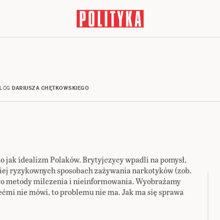
LOG
DARIUSZA CHĘTKOWSKIEGO
 jak idealizm Polaków. Brytyjczycy wpadli na pomysł,
iej ryzykownych sposobach zażywania narkotyków (zob.
wo metody milczenia i nieinformowania. Wyobrażamy
iećmi nie mówi, to problemu nie ma. Jak ma się sprawa