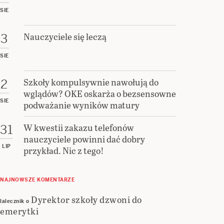
SIE
Nauczyciele się leczą
3
SIE
Szkoły kompulsywnie nawołują do
2
wglądów? OKE oskarża o bezsensowne
SIE
podważanie wyników matury
W kwestii zakazu telefonów
31
nauczyciele powinni dać dobry
LIP
przykład. Nic z tego!
NAJNOWSZE KOMENTARZE
Dyrektor szkoły dzwoni do
lalecznik
o
emerytki