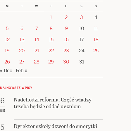
M
T
W
T
F
S
S
1
2
3
4
5
6
7
8
9
10
11
12
13
14
15
16
17
18
19
20
21
22
23
24
25
26
27
28
29
30
31
« Dec
Feb »
NAJNOWSZE WPISY
Nadchodzi reforma. Część władzy
6
trzeba będzie oddać uczniom
SIE
Dyrektor szkoły dzwoni do emerytki
5