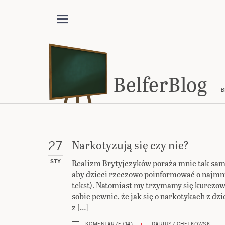
BelferBlog
B
Narkotyzują się czy nie?
27
Realizm Brytyjczyków poraża mnie tak samo
STY
aby dzieci rzeczowo poinformować o najmn
tekst). Natomiast my trzymamy się kurczo
sobie pewnie, że jak się o narkotykach z dz
z […]
KOMENTARZE (14)
DARIUSZ CHĘTKOWSKI