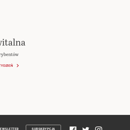
italna
krybentów
TYDZIEŃ
EWSLETTER
SUBSKRYPCJA