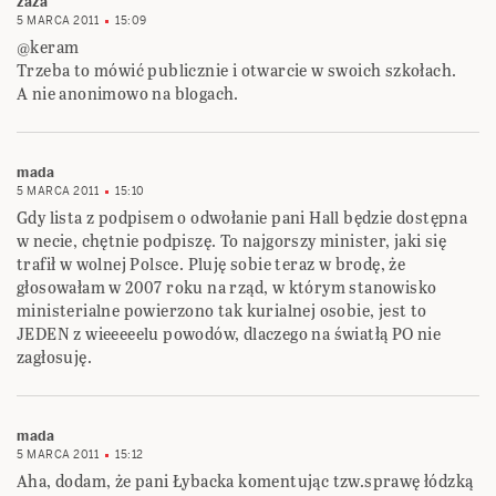
zaza
5 MARCA 2011
15:09
@keram
Trzeba to mówić publicznie i otwarcie w swoich szkołach.
A nie anonimowo na blogach.
mada
5 MARCA 2011
15:10
Gdy lista z podpisem o odwołanie pani Hall będzie dostępna
w necie, chętnie podpiszę. To najgorszy minister, jaki się
trafił w wolnej Polsce. Pluję sobie teraz w brodę, że
głosowałam w 2007 roku na rząd, w którym stanowisko
ministerialne powierzono tak kurialnej osobie, jest to
JEDEN z wieeeeelu powodów, dlaczego na światłą PO nie
zagłosuję.
mada
5 MARCA 2011
15:12
Aha, dodam, że pani Łybacka komentując tzw.sprawę łódzką