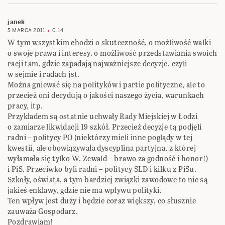
janek
5 MARCA 2011
0:14
W tym wszystkim chodzi o skuteczność, o możliwość walki
o swoje prawa i interesy. o możliwość przedstawiania swoich
racji tam, gdzie zapadają najważniejsze decyzje, czyli
w sejmie i radach jst.
Można gniewać się na polityków i partie polityczne, ale to
przecież oni decydują o jakości naszego życia, warunkach
pracy, itp.
Przykładem są ostatnie uchwały Rady Miejskiej w Łodzi
o zamiarze likwidacji 19 szkół. Przecież decyzje tą podjęli
radni – politycy PO (niektórzy mieli inne poglądy w tej
kwestii, ale obowiązywała dyscyplina partyjna, z której
wyłamała się tylko W. Zewald – brawo za godność i honor!)
i PiS. Przeciwko byli radni – politycy SLD i kilku z PiSu.
Szkoły, oświata, a tym bardziej związki zawodowe to nie są
jakieś enklawy, gdzie nie ma wpływu polityki.
Ten wpływ jest duży i będzie coraz większy, co słusznie
zauważa Gospodarz.
Pozdrawiam!