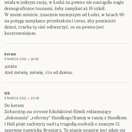
miała w jednym rację, w Łodzi na pewno nie nastąpiło nagle
demograficzne tsunami, żeby zamykać aż 19 szkół.
W moim mieście, znacznie mniejszym od Łodzi, w latach 90
na potęgę zamykano przedszkola i teraz, aby pomieścić
dzieci, trzeba tę sieć odtworzyć, co na pewno jest
kosztowniejsze.
keram
5 MARCA 2011
16:42
@zaza
Ależ mówię, mówię, i to od dawna.
BB
5 MARCA 2011
20:10
Do keram
Zobacz(np.na stronie Edufaktów) filmik reklamujący
„dokonania” „reformy” Handkego!Ramię w ramię z Handkem
i Hall pieje zachwyty nad tą tragedią osobnik o znanym Ci
zapewne nazwisku Broniarz. To pianie peanów jest zdaje się