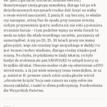
zw. (patrz górnicze, hutnicze, mundurowe itd.)
demotywujące swoją grupę zawodową, dlatego też po ich
dotychczasowych wyczynach trudno dziś liczyć na walkę
o swoje wśród nauczycieli. Z panią H. czy bez niej, te władze
czy następne, orżną Nas do spodu przy naszym zresztą
cichym przyzwoleniu (patrz: wefista nic nie robi a polonista
strasznie haruje – i tym podobne wpisy na wielu forach to
woda na młyn dla władz wszelkiego szczebla, począwszy od
samorządów). A my po 20, 25, 30 latach pracy nie mamy
gdzie pójść, więc nie rzucimy tego wszystkiego w diabły i to
jest wszem i wobec wiadomo, dlatego stoimy niejako pod
ścianą. No chyba, że pójdziemy w ślady lekarzy, co było
kiedyś do zrobienia ale pan bRONIARZ to udupił (sorry za
brzydkie słówka). Obecnie modne stało się odwrócenie od PO
wśród wielu, a Ja już wiele miesięcy temu twierdziłem, że za
p. minister H. premier niech sobie szuka głosów wśród
„obrońców krzyża” ba ja sam sznura na szyję sobie nie
muszę zakładać, i nadal te słowa podtrzymuję. Pozdrowienia
dla Wszystkich Państwa.