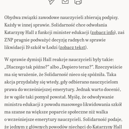
Obydwa związki zawodowe nauczycieli zbierają podpisy.
Każdy w innej sprawie. Solidarność chce odwołania
Katarzyny Hall z funkcji minister edukacji (
zobacz info
), zaś
ZNP pragnie podważyć decyzję radnych w sprawie
likwidacji 19 szkół w Łodzi (
zobacz tekst
).
W sprawie dymisji Hall reakcje nauczycieli były takie:
„Dlaczego tak późno?” albo „Dopiero teraz?”. Rzeczywiście
ma się wrażenie, że Solidarność nieco się spóźniła. Taka
akcja przydałaby się wtedy, gdy odbierano nauczycielom
prawa do wcześniejszej emerytury. Jednak warto docenić,
że w ogóle taki pomysł powstał. Myślę, że odwoływanie
ministra edukacji z powodu masowego likwidowania szkół
ma szanse na większe poparcie społeczne niż walka
o wcześniejsze emerytury nauczycieli. Solidarność podaje,
że jednym z głównych powodów niechęci do Katarzyny Hall