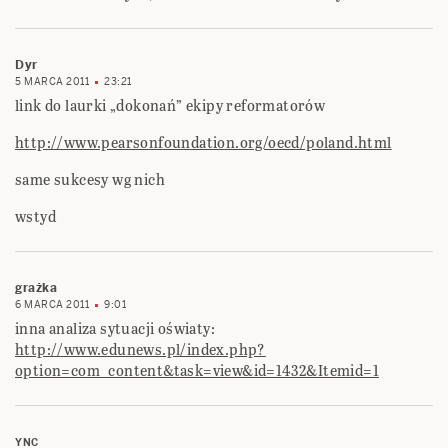
Dyr
5 MARCA 2011
23:21
link do laurki „dokonań” ekipy reformatorów
http://www.pearsonfoundation.org/oecd/poland.html
same sukcesy wg nich
wstyd
grażka
6 MARCA 2011
9:01
inna analiza sytuacji oświaty:
http://www.edunews.pl/index.php?
option=com_content&task=view&id=1432&Itemid=1
YNC