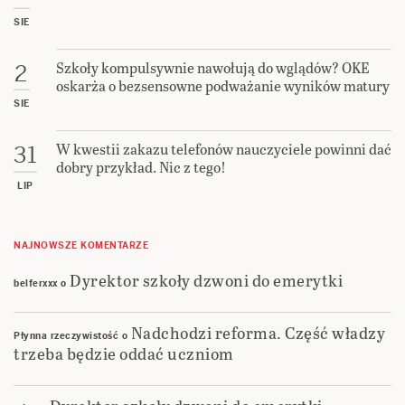
SIE
Szkoły kompulsywnie nawołują do wglądów? OKE
2
oskarża o bezsensowne podważanie wyników matury
SIE
W kwestii zakazu telefonów nauczyciele powinni dać
31
dobry przykład. Nic z tego!
LIP
NAJNOWSZE KOMENTARZE
Dyrektor szkoły dzwoni do emerytki
belferxxx
o
Nadchodzi reforma. Część władzy
Płynna rzeczywistość
o
trzeba będzie oddać uczniom