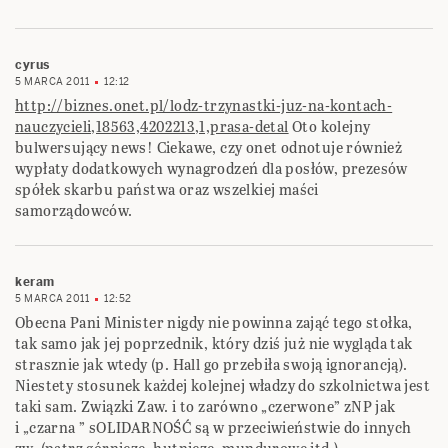
cyrus
5 MARCA 2011
12:12
http://biznes.onet.pl/lodz-trzynastki-juz-na-kontach-
nauczycieli,18563,4202213,1,prasa-detal
Oto kolejny
bulwersujący news! Ciekawe, czy onet odnotuje również
wypłaty dodatkowych wynagrodzeń dla posłów, prezesów
spółek skarbu państwa oraz wszelkiej maści
samorządowców.
keram
5 MARCA 2011
12:52
Obecna Pani Minister nigdy nie powinna zająć tego stołka,
tak samo jak jej poprzednik, który dziś już nie wygląda tak
strasznie jak wtedy (p. Hall go przebiła swoją ignorancją).
Niestety stosunek każdej kolejnej władzy do szkolnictwa jest
taki sam. Związki Zaw. i to zarówno „czerwone” zNP jak
i „czarna ” sOLIDARNOŚĆ są w przeciwieństwie do innych