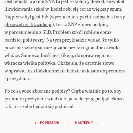
Jeśli chodzi o akcję ZNP, to jest to kolejny dowód, że wokół
likwidowania szkół w Łodzi robi się coraz większy szum.
Najpierw był gest PiS (
wyrzucenie z partii radnych, którzy
głosowali za likwidacją
), teraz ZNP zbiera podpisy
w porozumieniu z SLD. Problem szkół robi się coraz
bardziej polityczny. Na tym przykładzie widać, że tylko
pozornie szkoły są zarządzane przez regionalne ośrodki
władzy. Samorządność jest fikcją, do spraw regionu
wkracza wielka polityka. Okaże się, że ostatnie słowo
w sprawie losu łódzkich szkół będzie należało do premiera
i prezydenta.
Po co są więc zbierane podpisy? Chyba właśnie po to, aby
premier i prezydent wiedzieli, jaką decyzję podjąć. Skoro
tak, to trzeba będzie się podpisać.
Nawigacja
|
← POPRZEDNI
NASTĘPNY →