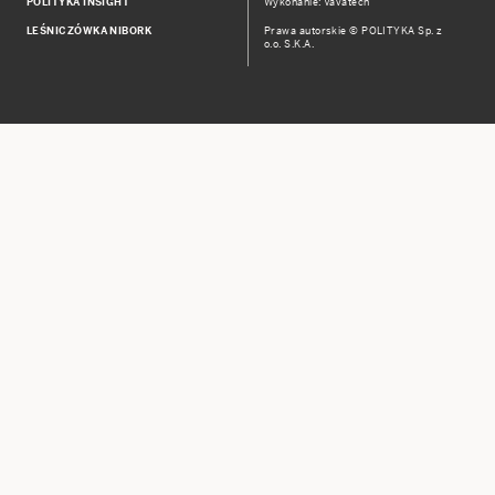
POLITYKA INSIGHT
Wykonanie: Vavatech
LEŚNICZÓWKA NIBORK
Prawa autorskie © POLITYKA Sp. z
o.o. S.K.A.