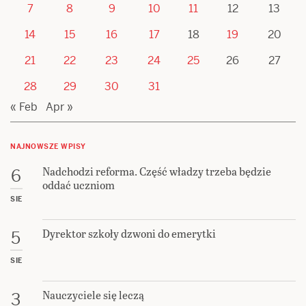
7
8
9
10
11
12
13
14
15
16
17
18
19
20
21
22
23
24
25
26
27
28
29
30
31
« Feb
Apr »
NAJNOWSZE WPISY
Nadchodzi reforma. Część władzy trzeba będzie
6
oddać uczniom
SIE
Dyrektor szkoły dzwoni do emerytki
5
SIE
Nauczyciele się leczą
3