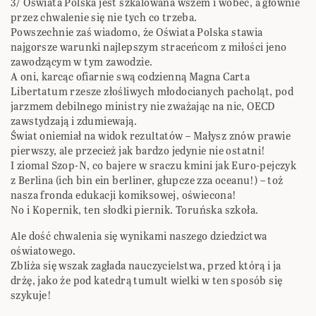
3/ Oświata Polska jest szkalowana wszem i wobec, a głównie
przez chwalenie się nie tych co trzeba.
Powszechnie zaś wiadomo, że Oświata Polska stawia
najgorsze warunki najlepszym straceńcom z miłości jeno
zawodzącym w tym zawodzie.
A oni, karcąc ofiarnie swą codzienną Magna Carta
Libertatum rzesze złośliwych młodocianych pacholąt, pod
jarzmem debilnego ministry nie zważając na nic, OECD
zawstydzają i zdumiewają.
Świat oniemiał na widok rezultatów – Małysz znów prawie
pierwszy, ale przecież jak bardzo jedynie nie ostatni!
I ziomal Szop-N, co bajere w sraczu kmini jak Euro-pejczyk
z Berlina (ich bin ein berliner, głupcze zza oceanu!) – toż
nasza fronda edukacji komiksowej, oświecona!
No i Kopernik, ten słodki piernik. Toruńska szkoła.
Ale dość chwalenia się wynikami naszego dziedzictwa
oświatowego.
Zbliża się wszak zagłada nauczycielstwa, przed którą i ja
drżę, jako że pod katedrą tumult wielki w ten sposób się
szykuje!