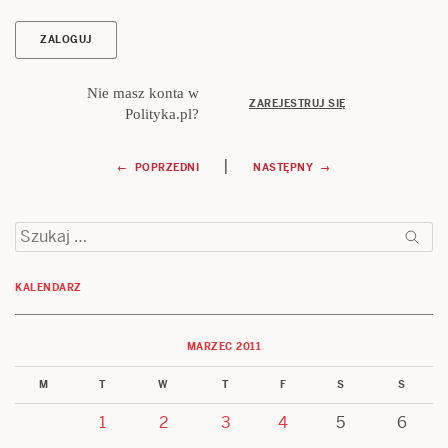
Nie masz konta w
ZAREJESTRUJ SIĘ
Polityka.pl?
Nawigacja
|
← POPRZEDNI
NASTĘPNY →
wpisu
Szukaj:
KALENDARZ
MARZEC 2011
M
T
W
T
F
S
S
1
2
3
4
5
6