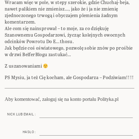
Wracam więc w pole, w stepy szerokie, gdzie Chuchaj-beja,
nawet palikiem nie zmienisz…, jako że i ja nie zmienię
zjednoczonego trwogą i obyczajem plemienia żadnym
komentarzem.
Ale com się nainsprował – to moje, za co dziękuję
Szanownemu Gospodarzowi, życząc kolejnych owocnych
odcinków Powrotu Do E…thosu.
Jak będzie coś oświatowego, pozwolę sobie znów po prośbie
w drzwi BelferBlogu zastukać…
Z uszanowaniami
PS Mysiu, ja też Cię kocham, ale Gospodarza – Podziwiam!!!!
Aby komentować, zaloguj się na konto portalu Polityka.pl
NICK LUB EMAIL :
HASŁO :