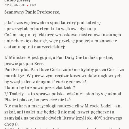
Eltoro (passa)
7 MARCA 2011
1:49
Szanowny Panie Profesorze,
jakiś czas wędrowałem spod katedry pod katedrę
i przeczytałem hurtem kilka wątków i dyskusji.
Cóś mi się po tej lekturze wnioskowo-nastrojowo nasunęło
i nie chce się odsunąć, więc przeleję poniżej a mianowicie
o staniu opinii nauczycielskiej:
1/ Minister H jest gupia, a Pan Duży Gie to duża postać,
prawie jak pan Brrr.
Pan Brr plus Pan Duże Gie to zupełnie byłoby jak za Gie – i za
morde tyż. W pierwszym rzędzie koszowników nagłownych
by wziął jeden z drugim i ścieżkę zdrowia!
I komu by to znowu przeszkadzało?
2/ Toalety – a to sprawa polska, właśnie – słoń by się uśmiał.
Płacić i płakać, bo przecież nie lać.
Nie ma kresu martyrologii nauczycieli w Mieście Łodzi – ani
szkół, ani toalet nie będzie (i nie ma), nawet pęcherze tu
zamykają na poziomie dwóch litrów (czyli ok. 40% zdrowego
chopa).