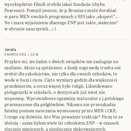
wysokopłatne-filmik zrobiła jakaś fundacja (chyba
Pearsons). Pomyśl jeszcze, że p.Broniarz może dorabiać
w paru MEN-owskich programach z EFS jako „ekspert”…
No i masz wyjaśnienie dlaczego ZNP jest takie „waleczne”
w obronie nauczycieli…;-)
Jaruta
5 MARCA 2011
22:16
Przykro mi, ale żaden z dwóch związków nie zasługuje na
zaufanie. Akcje są spóźnione, a kiedy naprawdę trzeba coś
zrobić dla szkolnictwa, nie tylko dla swoich członków, to
woda w buzi i cisza. Cięto wymiary godzin dla większości
przedmiotów, a coraz więcej było religii. Likwidowano
pielęgniarki w szkołach, o dentystach już nwet nie
wspomnę. Wprowadzono egzaminy maturalne z j.polskiego
przeznaczone dla półgłówków. Nikomu nie przeszkadza
fatalny poziom nauczania wymuszony przez MEN i CKE.
I czego się dziwicie, kto Was poważnie traktuje? Piszę to ze
złością – sama byłam wiele lat członkiem ZNP – w czasach
słusznie minionych, a niesłusznie zlekceważonych.