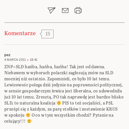
wpisu
Komentarze
15
pez
4 MARCA 2011
18:41
ZNP=SLD hańba, hańba, hańba! Tak jest od dawna.
Niebawem w wyborach polaczki zagłosują znów na SLD
mocniej niż ostatnio. Zapomnieli, co było 10 lat temu.
Lewicowośc polega dziś jedynie na poprawności politycznej,
w sensie gospodarczym lewica jest liberalna, co udowodniła
już 10 lat temu. Zresztą, PO tak naprawdę jest bardzo blisko
SLD, to naturalna koalicja
PIS to też socjaliści, a PSL
prześpi się z każdym, za parę stołków i zostawienie KRUS
w spokoju
O co w tym wszystkim chodzi? Pytanie na
celujący!!!