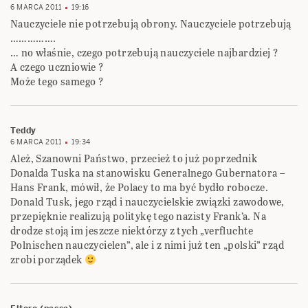
6 MARCA 2011
19:16
Nauczyciele nie potrzebują obrony. Nauczyciele potrzebują
…………….
… no właśnie, czego potrzebują nauczyciele najbardziej ?
A czego uczniowie ?
Może tego samego ?
Teddy
6 MARCA 2011
19:34
Ależ, Szanowni Państwo, przecież to już poprzednik
Donalda Tuska na stanowisku Generalnego Gubernatora –
Hans Frank, mówił, że Polacy to ma być bydło robocze.
Donald Tusk, jego rząd i nauczycielskie związki zawodowe,
przepięknie realizują politykę tego nazisty Frank’a. Na
drodze stoją im jeszcze niektórzy z tych „verfluchte
Polnischen nauczycielen”, ale i z nimi już ten „polski” rząd
zrobi porządek