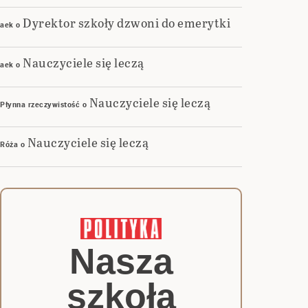
Dyrektor szkoły dzwoni do emerytki
aek
o
Nauczyciele się leczą
aek
o
Nauczyciele się leczą
Płynna rzeczywistość
o
Nauczyciele się leczą
Róża
o
Nasza
szkoła