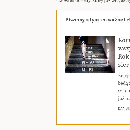
człowiek dorosły, który już wie, czeg
Piszemy o tym, co ważne i 
Kor
wszy
Rok 
sie
Kolej
będą 
szkoln
już m
DARIUS