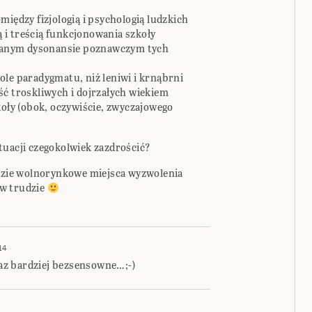
między fizjologią i psychologią ludzkich
i treścią funkcjonowania szkoły
pisanym dysonansie poznawczym tych
ole paradygmatu, niż leniwi i krnąbrni
ść troskliwych i dojrzałych wiekiem
koły (obok, oczywiście, zwyczajowego
tuacji czegokolwiek zazdrościć?
gdzie wolnorynkowe miejsca wyzwolenia
ą w trudzie
14
z bardziej bezsensowne…;-)