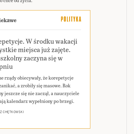
o chce od życia.
ciekawe
epetycje. W środku wakacji
stkie miejsca już zajęte.
szkolny zaczyna się w
rpniu
ne rządy obiecywały, że korepetycje
zanikać, a zrobiły się masowe. Rok
y jeszcze się nie zaczął, a nauczyciele
ają kalendarz wypełniony po brzegi.
Z CHĘTKOWSKI