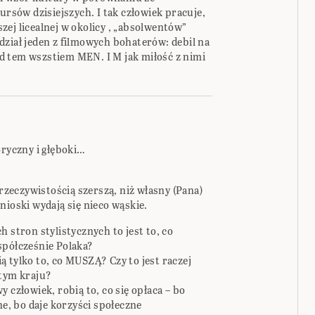
ursów dzisiejszych. I tak człowiek pracuje,
ej licealnej w okolicy , „absolwentów”
dział jeden z filmowych bohaterów: debil na
nad tem wszstiem MEN. I M jak miłość z nimi
oryczny i głęboki…
 rzeczywistością szerszą, niż własny (Pana)
nioski wydają się nieco wąskie.
 stron stylistycznych to jest to, co
spółcześnie Polaka?
 tylko to, co MUSZĄ? Czy to jest raczej
 tym kraju?
 człowiek, robią to, co się opłaca – bo
ne, bo daje korzyści społeczne