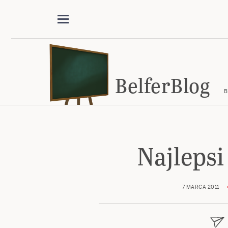
BelferBlog
B
Najlepsi
7 MARCA 2011