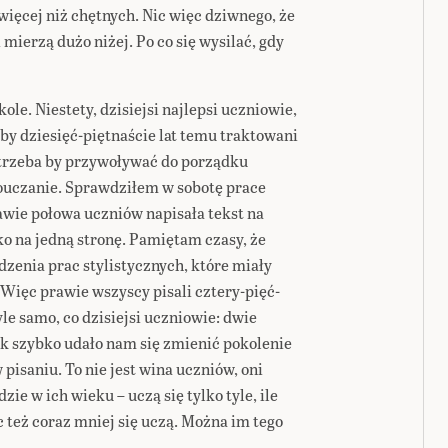
 więcej niż chętnych. Nic więc dziwnego, że
 mierzą dużo niżej. Po co się wysilać, gdy
ole. Niestety, dzisiejsi najlepsi uczniowie,
by dziesięć-piętnaście lat temu traktowani
z trzeba by przywoływać do porządku
douczanie. Sprawdziłem w sobotę prace
rawie połowa uczniów napisała tekst na
lko na jedną stronę. Pamiętam czasy, że
zenia prac stylistycznych, które miały
 Więc prawie wszyscy pisali cztery-pięć-
yle samo, co dzisiejsi uczniowie: dwie
ak szybko udało nam się zmienić pokolenie
pisaniu. To nie jest wina uczniów, oni
zie w ich wieku – uczą się tylko tyle, ile
 też coraz mniej się uczą. Można im tego