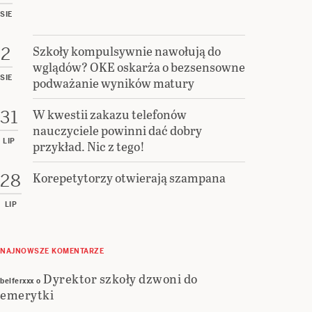
SIE
Szkoły kompulsywnie nawołują do
2
wglądów? OKE oskarża o bezsensowne
SIE
podważanie wyników matury
W kwestii zakazu telefonów
31
nauczyciele powinni dać dobry
LIP
przykład. Nic z tego!
Korepetytorzy otwierają szampana
28
LIP
NAJNOWSZE KOMENTARZE
Dyrektor szkoły dzwoni do
belferxxx
o
emerytki