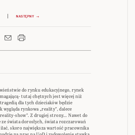
|
NASTĘPNY →
iwieństwie do rynku edukacyjnego, rynek
magającą- tutaj chętnych jest więcej niż
tragedią dla tych dzieciaków będzie
k wygląda rynkowa „reality”, dalece
reality-show”. Z drugiej strony… Nawet do
 ze świata dorosłych, świata rozczarowań
silać, skoro największa wartość pracownika
 zgodzie na prac na UoD i zadowolenie stawką