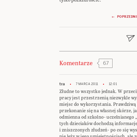
Nawigacja
← POPRZEDNI
wpisu
Komentarze
67
tra
7 MARCA 2011
12:01
Złudne to wszystko jednak. W przec
pracy jest przestrzenią niezwykle wy
miejsc do wykorzystania. Prawdziwą 
przekonanie się na własnej skórze, ja
odmienna od szkolno- uczelnianego „
tych dzieciaków dochodzą informacje
i zniszczonych złudzeń- po co się wy
nie leży w jego umiejętnościach, ale