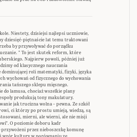
ole. Niestety, dzisiejsi najlepsi uczniowie,
y dziesięć-piętnaście lat temu traktowani
 trzeba by przywoływać do porządku
uczanie. ” To jest skutek reform, które
uberskiego. Najpierw powoli, później już
dzimy od klasycznego nauczania
 dominującej roli matematyki, fizyki, języka
żnych wychowań od fizycznego do wychowania
erania tańszego sklepu mięsnego.
e do lamusa, chociaż wszelkie plany
espoły produkują tony makulatury.
wanie jak trucizna wolna – pewna. Ze szkół
rowi, ci którzy po prostu umieją, wiedzą, są
stosowani, mierni, ale wierni, ale nie misji
owi”. O poziomie doboru kadr
e przywożeni przez nieboszczkę komunę
i i wzór kultury w porównaniu ze