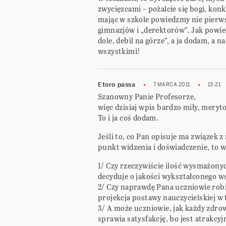
zwycięzcami – pożalcie się bogi, konk
mając w szkole powiedzmy nie pierwsz
gimnazjów i „derektorów”. Jak powie
dole, debil na górze”, a ja dodam, a 
wszystkimi!
Etoro passa
7 MARCA 2011
13:21
Szanowny Panie Profesorze,
więc dzisiaj wpis bardzo miły, meryt
To i ja coś dodam.
Jeśli to, co Pan opisuje ma związek z
punkt widzenia i doświadczenie, to w
1/ Czy rzeczywiście ilość wysmażonych
decyduje o jakości wykształconego w
2/ Czy naprawdę Pana uczniowie robią
projekcja postawy nauczycielskiej w
3/ A może uczniowie, jak każdy zdrowy
sprawia satysfakcję, bo jest atrakcyj