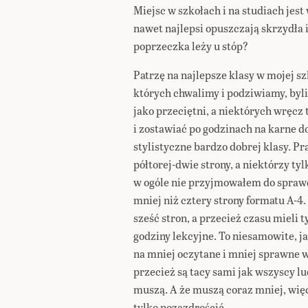
Miejsc w szkołach i na studiach jest
nawet najlepsi opuszczają skrzydła i
poprzeczka leży u stóp?
Patrzę na najlepsze klasy w mojej szk
których chwalimy i podziwiamy, byli
jako przeciętni, a niektórych wręc
i zostawiać po godzinach na karne 
stylistyczne bardzo dobrej klasy. P
półtorej-dwie strony, a niektórzy ty
w ogóle nie przyjmowałem do sprawd
mniej niż cztery strony formatu A-4.
sześć stron, a przecież czasu mieli t
godziny lekcyjne. To niesamowite, j
na mniej oczytane i mniej sprawne w 
przecież są tacy sami jak wszyscy lud
muszą. A że muszą coraz mniej, więc
tylko pozazdrościć.