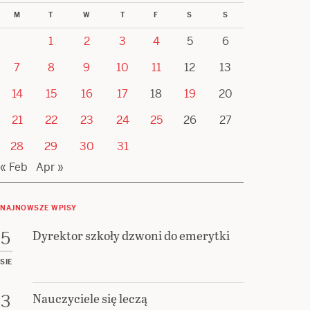
M
T
W
T
F
S
S
1
2
3
4
5
6
7
8
9
10
11
12
13
14
15
16
17
18
19
20
21
22
23
24
25
26
27
28
29
30
31
« Feb
Apr »
NAJNOWSZE WPISY
Dyrektor szkoły dzwoni do emerytki
5
SIE
Nauczyciele się leczą
3