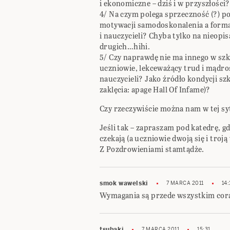
i ekonomiczne – dziś i w przyszłości?
4/ Na czym polega sprzeczność (?) po
motywacji samodoskonalenia a formą 
i nauczycieli? Chyba tylko na nieo
drugich…hihi.
5/ Czy naprawdę nie ma innego w szk
uczniowie, lekceważący trud i mądro
nauczycieli? Jako źródło kondycji sz
zaklęcia: apage Hall Of Infame)?
Czy rzeczywiście można nam w tej sy
Jeśli tak – zapraszam pod katedrę, 
czekają (a uczniowie dwoją się i troj
Z Pozdrowieniami stamtądże.
smok wawelski
7 MARCA 2011
14:
Wymagania są przede wszystkim cora
tsubaki
7 MARCA 2011
15:31