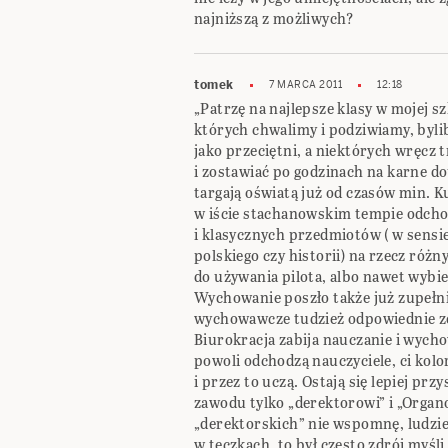
najniższą z możliwych?
tomek
7 MARCA 2011
12:18
„Patrzę na najlepsze klasy w mojej szk
których chwalimy i podziwiamy, bylib
jako przeciętni, a niektórych wręcz
i zostawiać po godzinach na karne do
targają oświatą już od czasów min. K
w iście stachanowskim tempie odcho
i klasycznych przedmiotów ( w sensie
polskiego czy historii) na rzecz ró
do używania pilota, albo nawet wybi
Wychowanie poszło także już zupełni
wychowawcze tudzież odpowiednie z
Biurokracja zabija nauczanie i wycho
powoli odchodzą nauczyciele, ci kolo
i przez to uczą. Ostają się lepiej przy
zawodu tylko „derektorowi” i „Organ
„derektorskich” nie wspomnę, ludzi
w teczkach, to był często zdrój myśl