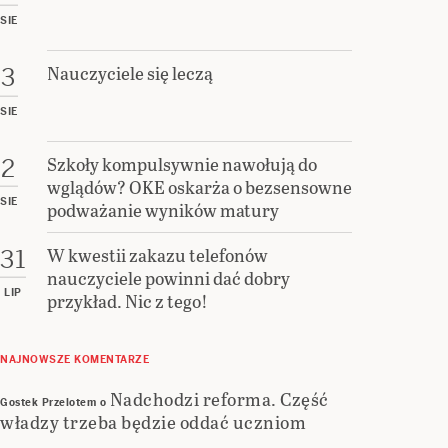
SIE
Nauczyciele się leczą
3
SIE
Szkoły kompulsywnie nawołują do
2
wglądów? OKE oskarża o bezsensowne
SIE
podważanie wyników matury
W kwestii zakazu telefonów
31
nauczyciele powinni dać dobry
LIP
przykład. Nic z tego!
NAJNOWSZE KOMENTARZE
Nadchodzi reforma. Część
Gostek Przelotem
o
władzy trzeba będzie oddać uczniom