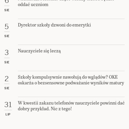
6
oddać uczniom
SIE
Dyrektor szkoły dzwoni do emerytki
5
SIE
Nauczyciele się leczą
3
SIE
Szkoły kompulsywnie nawołują do wglądów? OKE
2
oskarża o bezsensowne podważanie wyników matury
SIE
W kwestii zakazu telefonów nauczyciele powinni dać
31
dobry przykład. Nic z tego!
LIP