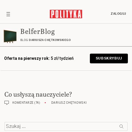
ZALOGUJ
BelferBlog
BLOG
DARIUSZA CHĘTKOWSKIEGO
Oferta na pierwszy rok:
5 zł/tydzień
SUBSKRYBUJ
Co usłyszą nauczyciele?
KOMENTARZE (74)
DARIUSZ CHĘTKOWSKI
Szukaj: