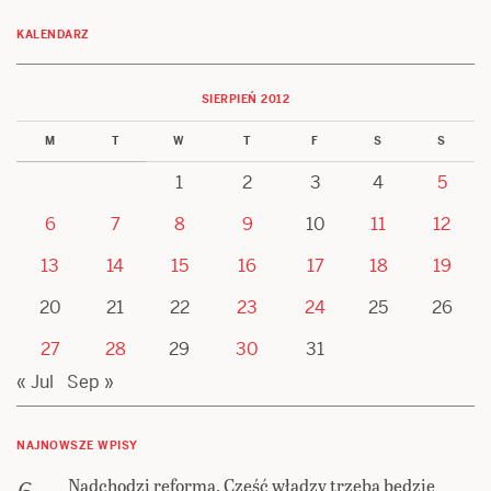
KALENDARZ
SIERPIEŃ 2012
M
T
W
T
F
S
S
1
2
3
4
5
6
7
8
9
10
11
12
13
14
15
16
17
18
19
20
21
22
23
24
25
26
27
28
29
30
31
« Jul
Sep »
NAJNOWSZE WPISY
Nadchodzi reforma. Część władzy trzeba będzie