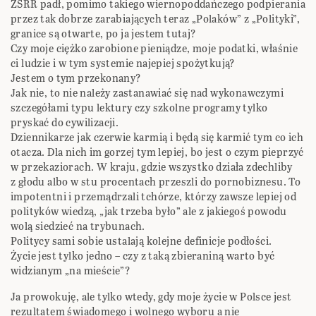
ZSRR padł, pomimo takiego wiernopoddańczego podpierania
przez tak dobrze zarabiających teraz „Polaków” z „Polityki”,
granice są otwarte, po ja jestem tutaj?
Czy moje ciężko zarobione pieniądze, moje podatki, właśnie
ci ludzie i w tym systemie najepiej spożytkują?
Jestem o tym przekonany?
Jak nie, to nie należy zastanawiać się nad wykonawczymi
szczegółami typu lektury czy szkolne programy tylko
pryskać do cywilizacji.
Dziennikarze jak czerwie karmią i będą się karmić tym co ich
otacza. Dla nich im gorzej tym lepiej, bo jest o czym pieprzyć
w przekaziorach. W kraju, gdzie wszystko działa zdechliby
z głodu albo w stu procentach przeszli do pornobiznesu. To
impotentni i przemądrzali tchórze, którzy zawsze lepiej od
polityków wiedzą, „jak trzeba było” ale z jakiegoś powodu
wolą siedzieć na trybunach.
Politycy sami sobie ustalają kolejne definicje podłości.
Życie jest tylko jedno – czy z taką zbieraniną warto być
widzianym „na mieście”?
Ja prowokuję, ale tylko wtedy, gdy moje życie w Polsce jest
rezultatem świadomego i wolnego wyboru a nie