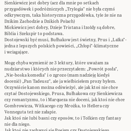
Sienkiewicz jest dobry (acz dla mnie po setkach
przygodówek i podróżniczych „Trylogia” nie była czymś
odkrywczym, taka historyczna przygodówka, tyle że nie na
Dzikim Zachodzie a Dzikich Polach)
Mickiewicz jest dobry, Dzieje Tristana i Izoldy są dobre,
Biblia i Szekspir to podstawa.
Dostojewski być musi, Bułhakow jest świetny, Prus i „Lalka”-
jedna z lepszych polskich powieści, „Chłopi”-klimatyczne
i wciagające.
Mogę chyba wymienić ze 3 lektury, które uważam za
nudziarstwo i których nie przeczytałem: „Powrót posła”,
„Nie-boska komedia” i o zgrozo (mam nadzieję kiedyś
docenić) „Pan Tadeusz”, ale ja wielbicielem prozy byłem.
Oczywiście kanon można odświeżyć, ale jak ktoś nie chce
czytać Dostojewskiego, Prusa, Bułhakowa czy Sienkiewicza
czy romantyzmu, to i Marqueza nie doceni, jak ktoś nie chce
Gombrowicza, Witkacego czy Mrożka, to Hellera czy
Vonneguta też nie załapie.
Jak ktoś nie lubi basni czy eposów, to i Tolkien czy fantasy
nie dla niego.
Jak ktoś nie zachwyci się Poe’em czy Dostojewskiego