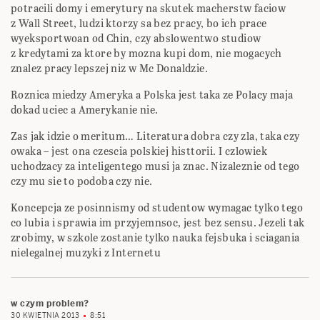
potracili domy i emerytury na skutek macherstw faciow
z Wall Street, ludzi ktorzy sa bez pracy, bo ich prace
wyeksportwoan od Chin, czy abslowentwo studiow
z kredytami za ktore by mozna kupi dom, nie mogacych
znalez pracy lepszej niz w Mc Donaldzie.
Roznica miedzy Ameryka a Polska jest taka ze Polacy maja
dokad uciec a Amerykanie nie.
Zas jak idzie o meritum… Literatura dobra czy zla, taka czy
owaka – jest ona czescia polskiej histtorii. I czlowiek
uchodzacy za inteligentego musi ja znac. Nizaleznie od tego
czy mu sie to podoba czy nie.
Koncepcja ze posinnismy od studentow wymagac tylko tego
co lubia i sprawia im przyjemnsoc, jest bez sensu. Jezeli tak
zrobimy, w szkole zostanie tylko nauka fejsbuka i sciagania
nielegalnej muzyki z Internetu
w czym problem?
30 KWIETNIA 2013
8:51