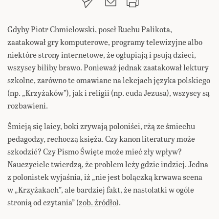
Gdyby Piotr Chmielowski, poseł Ruchu Palikota,
zaatakował gry komputerowe, programy telewizyjne albo
niektóre strony internetowe, że ogłupiają i psują dzieci,
wszyscy biliby brawo. Ponieważ jednak zaatakował lektury
szkolne
, zarówno te omawiane na lekcjach języka polskiego
(np. „Krzyżaków”), jak i religii (np. cuda Jezusa), wszyscy są
rozbawieni.
Śmieją się laicy, boki zrywają poloniści, rżą ze śmiechu
pedagodzy, rechoczą księża. Czy kanon literatury może
szkodzić? Czy Pismo Święte może mieć zły wpływ?
Nauczyciele twierdzą, że problem leży gdzie indziej. Jedna
z polonistek wyjaśnia, iż „nie jest bolączką krwawa scena
w „Krzyżakach”, ale bardziej fakt, że nastolatki w ogóle
stronią od czytania” (
zob. źródło
).