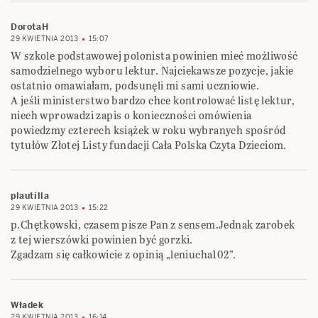
DorotaH
29 KWIETNIA 2013
15:07
W szkole podstawowej polonista powinien mieć możliwość
samodzielnego wyboru lektur. Najciekawsze pozycje, jakie
ostatnio omawiałam, podsunęli mi sami uczniowie.
A jeśli ministerstwo bardzo chce kontrolować listę lektur,
niech wprowadzi zapis o konieczności omówienia
powiedzmy czterech książek w roku wybranych spośród
tytułów Złotej Listy fundacji Cała Polska Czyta Dzieciom.
plautilla
29 KWIETNIA 2013
15:22
p.Chętkowski, czasem pisze Pan z sensem.Jednak zarobek
z tej wierszówki powinien być gorzki.
Zgadzam się całkowicie z opinią „leniucha102”.
Władek
29 KWIETNIA 2013
16:14