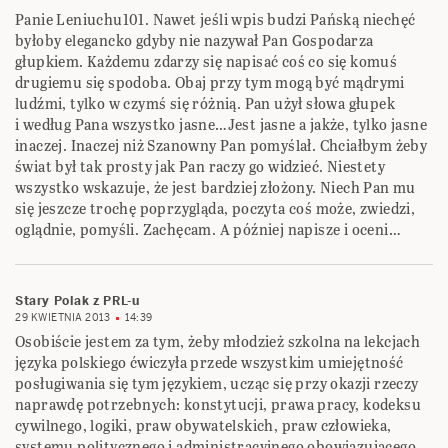
Panie Leniuchu101. Nawet jeśli wpis budzi Pańską niechęć
byłoby elegancko gdyby nie nazywał Pan Gospodarza
głupkiem. Każdemu zdarzy się napisać coś co się komuś
drugiemu się spodoba. Obaj przy tym mogą być mądrymi
ludźmi, tylko w czymś się różnią. Pan użył słowa głupek
i według Pana wszystko jasne…Jest jasne a jakże, tylko jasne
inaczej. Inaczej niż Szanowny Pan pomyślał. Chciałbym żeby
świat był tak prosty jak Pan raczy go widzieć. Niestety
wszystko wskazuje, że jest bardziej złożony. Niech Pan mu
się jeszcze trochę poprzygląda, poczyta coś może, zwiedzi,
oglądnie, pomyśli. Zachęcam. A później napisze i oceni…
Stary Polak z PRL-u
29 KWIETNIA 2013
14:39
Osobiście jestem za tym, żeby młodzież szkolna na lekcjach
języka polskiego ćwiczyła przede wszystkim umiejętność
posługiwania się tym językiem, ucząc się przy okazji rzeczy
naprawdę potrzebnych: konstytucji, prawa pracy, kodeksu
cywilnego, logiki, praw obywatelskich, praw człowieka,
systemu politycznego i administracyjnego obowiązującego