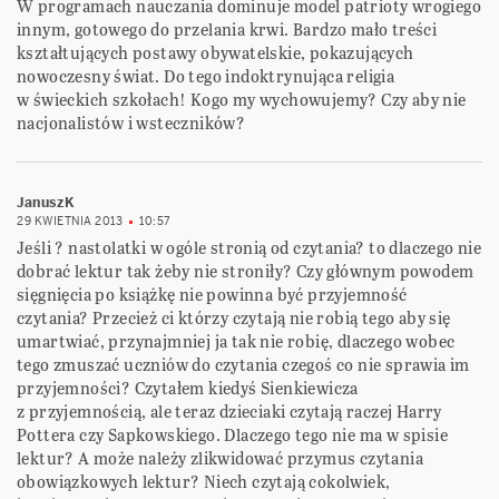
W programach nauczania dominuje model patrioty wrogiego
innym, gotowego do przelania krwi. Bardzo mało treści
kształtujących postawy obywatelskie, pokazujących
nowoczesny świat. Do tego indoktrynująca religia
w świeckich szkołach! Kogo my wychowujemy? Czy aby nie
nacjonalistów i wsteczników?
JanuszK
29 KWIETNIA 2013
10:57
Jeśli ? nastolatki w ogóle stronią od czytania? to dlaczego nie
dobrać lektur tak żeby nie stroniły? Czy głównym powodem
sięgnięcia po książkę nie powinna być przyjemność
czytania? Przecież ci którzy czytają nie robią tego aby się
umartwiać, przynajmniej ja tak nie robię, dlaczego wobec
tego zmuszać uczniów do czytania czegoś co nie sprawia im
przyjemności? Czytałem kiedyś Sienkiewicza
z przyjemnością, ale teraz dzieciaki czytają raczej Harry
Pottera czy Sapkowskiego. Dlaczego tego nie ma w spisie
lektur? A może należy zlikwidować przymus czytania
obowiązkowych lektur? Niech czytają cokolwiek,