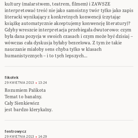
kultury (malarstwem, teatrem, filmem) i ZAWSZE
interpretować treść nie jako samoistny twór tylko jako zapis
literacki wynikający z konkretnych konwencji (czytając
książkę automatycznie akceptujemy konwencję literatury)?
Gdyby wreszcie interpretacja przebiegała dwutorowo: czym
była dana pozycja w swoich czasach i czym może być dzisiaj –
wówczas cała dyskusja byłaby bezcelowa. Z tym że takie
nauczanie miałoby sens chyba tylko w klasach
humanistycznych – i to tych lepszych…
fikołek
29 KWIETNIA 2013
13:24
Rozumiem Palikota
Temat to banalny.
Cały Sienkiewicz
jest bardzo klerykalny.
fentrowycz
29 KWIETNIA 2013
14:29