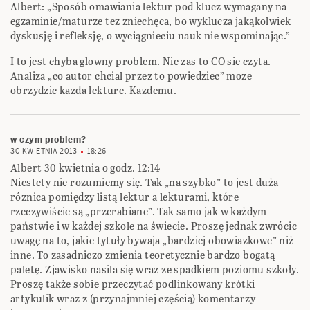
Albert: „Sposób omawiania lektur pod klucz wymagany na
egzaminie/maturze tez zniechęca, bo wyklucza jakąkolwiek
dyskusję i refleksję, o wyciągnieciu nauk nie wspominając.”
I to jest chyba glowny problem. Nie zas to CO sie czyta.
Analiza „co autor chcial przez to powiedziec” moze
obrzydzic kazda lekture. Kazdemu.
w czym problem?
30 KWIETNIA 2013
18:26
Albert 30 kwietnia o godz. 12:14
Niestety nie rozumiemy się. Tak „na szybko” to jest duża
róznica pomiędzy listą lektur a lekturami, które
rzeczywiście są „przerabiane”. Tak samo jak w każdym
państwie i w każdej szkole na świecie. Proszę jednak zwrócic
uwagę na to, jakie tytuły bywaja „bardziej obowiazkowe” niż
inne. To zasadniczo zmienia teoretycznie bardzo bogatą
paletę. Zjawisko nasila się wraz ze spadkiem poziomu szkoły.
Proszę także sobie przeczytać podlinkowany krótki
artykulik wraz z (przynajmniej częścią) komentarzy