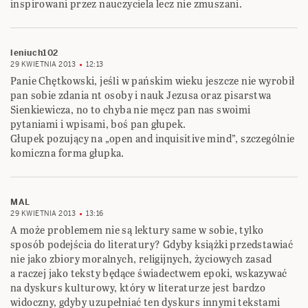
inspirowani przez nauczyciela lecz nie zmuszani.
leniuch102
29 KWIETNIA 2013
12:13
Panie Chętkowski, jeśli w pańskim wieku jeszcze nie wyrobił
pan sobie zdania nt osoby i nauk Jezusa oraz pisarstwa
Sienkiewicza, no to chyba nie męcz pan nas swoimi
pytaniami i wpisami, boś pan głupek.
Głupek pozujący na „open and inquisitive mind”, szczególnie
komiczna forma głupka.
MAL
29 KWIETNIA 2013
13:16
A może problemem nie są lektury same w sobie, tylko
sposób podejścia do literatury? Gdyby książki przedstawiać
nie jako zbiory moralnych, religijnych, życiowych zasad
a raczej jako teksty będące świadectwem epoki, wskazywać
na dyskurs kulturowy, który w literaturze jest bardzo
widoczny, gdyby uzupełniać ten dyskurs innymi tekstami