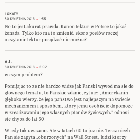
LOKATY
30 KWIETNIA 2013
1:55
No to jest akurat prawda. Kanon lektur w Polsce to jakaś
żenada. Tylko kto ma to zmienić, skoro posłów raczej
o czytanie lektur posądzać nie można?
A.L.
30 KWIETNIA 2013
5:02
w czym problem?
Pomijajac to ze nie bardzo widze jak Panski wywod ma sie do
glownego tematu, to Panskie zdanie, cytuje: „Amerykanin
głęboko wierzy, że jego państwo jest najlepszym na świecie
mechanizmem i sposobem, który jemu osobiście dopomoże
w zrealizowaniu jego własnych planów życiowych.” odnosi
sie chyba do lat 50.
Wtedy tak uwazano. Ale w latach 60 to juz nie. Teraz niech
Pan sie zapyta „oburzonych” na Wall Street, ludzi ktorzy