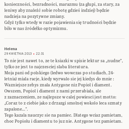
konieczności, bezradności, marazmu (za głupi, za stary, za
leniwy aby znaleźć sobie robotę gdzieś indziej) będzie
nadzieja na pozytywne zmiany.
Gdyż tylko wtedy w razie pojawienia się trudności będzie
biło w nas źródełko optymizmu.
Helena
29 KWIETNIA 2013
22:31
To nie jest nawet to, ze te ksiazki w spisie lektur sa „nudne”,
tylko ze jest to najczesciej slaba literatura.
Moja pani od polskiego (ledwo wowczas po studiach, 24-
letnia) miala racje, kiedy wyrwalo sie jej kiedys do mnie :
Wazniejsze zebys znala Antygone niz Popiol i diament.
Owszem, Popiol i diament z nami przerabiala, ale
z zaznaczeniem, ze najlepsze w calej powiesci jest motto:
„Coraz to z ciebie jako z drzazgi smolnej wokolo leca szmaty
zapalone…”.
Tego kazala nauczyc sie na pamiec. Dlatego wciaz pamietam,
choc Popiolu i diamentu to juz nie. Antygone tez pamietam.