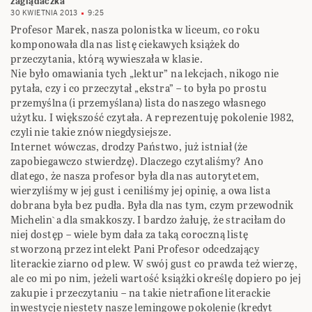
zaglądaczka
30 KWIETNIA 2013
9:25
Profesor Marek, nasza polonistka w liceum, co roku
komponowała dla nas listę ciekawych książek do
przeczytania, którą wywieszała w klasie.
Nie było omawiania tych „lektur” na lekcjach, nikogo nie
pytała, czy i co przeczytał „ekstra” – to była po prostu
przemyślna (i przemyślana) lista do naszego własnego
użytku. I większość czytała. A reprezentuję pokolenie 1982,
czyli nie takie znów niegdysiejsze.
Internet wówczas, drodzy Państwo, już istniał (że
zapobiegawczo stwierdzę). Dlaczego czytaliśmy? Ano
dlatego, że nasza profesor była dla nas autorytetem,
wierzyliśmy w jej gust i ceniliśmy jej opinię, a owa lista
dobrana była bez pudła. Była dla nas tym, czym przewodnik
Michelin`a dla smakkoszy. I bardzo żałuję, że straciłam do
niej dostęp – wiele bym dała za taką coroczną listę
stworzoną przez intelekt Pani Profesor odcedzający
literackie ziarno od plew. W swój gust co prawda też wierzę,
ale co mi po nim, jeżeli wartość książki określę dopiero po jej
zakupie i przeczytaniu – na takie nietrafione literackie
inwestycje niestety nasze lemingowe pokolenie (kredyt