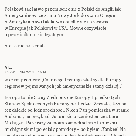
Polakowi tak latwo przemisciec sie z Polski do Anglii jak
Amerykaninowi ze stanu Nowy Jork do stanu Oregon.
A Amerykaninowi tak latwo osiedlic sie i pracowac
w Europie jak Polakowi w USA. Mowie oczywiscie
o przesiedleniu sie legalnym.
Ale to nie na temat…
A.L.
30 KWIETNIA 2013
16:14
w czym problem: „Co innego trening szkolny dla Europy
regionów pojmowanych jak amerykańskie stany dzisiaj..”
Eoropa to nie Stany Zjednoczone Europy. I predko tych
Stanow Zjednoczonych Europy nei bedzie. Zreszta, USA sa
tez dalekie od jednorodnosci. Niech Pan pomieszka w stanie
Alabama, na przyklad. Ja tam sie przenioslem ze stanu
Michigan. Pare razy za moim samochodem z tablicami
michiganskimi polecialy pomidory – bo bylem „Yankee” Na
swieta narodowe wywiesza sie flagi konfederackie. A kazda