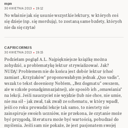
mpn
30 KWIETNIA 2013
19:12
No właśnie jak się usunie wszystkie lektury, w których coś
się dzieje (np. się mordują), to zostaną same bzdety, których
nie da się czytać
CAPRICORNUS
30 KWIETNIA 2013
19:15
Podzielam pogląd A.L. Najpiękniejsze książkę można
zohydzić, a problematykę lektur strywializować. Jak?
NUDĄ! Problemem nie do końca jest dobór lektur (choć
zamiast „Krzyżaków” proponowałabym jednak „Quo vadis”,
wszak to tekst doceniony Noblem, „Bez dogmatu” owszem,
ale w szkole ponadgimnazjalnej), ale sposób ich „omawiania”
na lekcji. Jeśli nauczyciel nie wyjdzie (lub nie chce, nie umie,
nie ma sił – jak zwał, tak zwał) ze schematu, w który wpadł,
jeśli co roku prowadzi lekcje tak samo, to niestety nie
zainspiruje swoich uczniów, nie przekona, że czytanie może
być przygodą, literatura może być wartością, pobudzać do
myślenia. Jeśli sam nie pokaże, że jest pasjonatem swojej