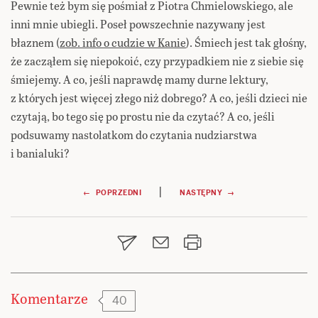
Pewnie też bym się pośmiał z Piotra Chmielowskiego, ale
inni mnie ubiegli. Poseł powszechnie nazywany jest
błaznem (
zob. info o cudzie w Kanie
). Śmiech jest tak głośny,
że zacząłem się niepokoić, czy przypadkiem nie z siebie się
śmiejemy. A co, jeśli naprawdę mamy durne lektury,
z których jest więcej złego niż dobrego? A co, jeśli dzieci nie
czytają, bo tego się po prostu nie da czytać? A co, jeśli
podsuwamy nastolatkom do czytania nudziarstwa
i banialuki?
Nawigacja
|
← POPRZEDNI
NASTĘPNY →
wpisu
Komentarze
40