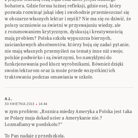
bohatera. Gdzie forma luźnej refleksji, gdzie esej, który
pozwala rozwinąć jakąś ideę i swobodnie przemieszczać się
w obszarze własnych lektur i myśli? Nie ma się co dziwić, że
polscy uczniowie sa świetni w przyswajaniu wiedzy, ale
z rozumowaniem krytycznym, dyskusją i kreatywnością
mają problem? Polska szkoła wypuszcza biernych,
zaściankowych absolwentów, którzy boją się zadać pytanie,
nie mają własnych przemyśleń na tematy inne niż swoje,
polskie podwórko i są świetnymi, bo nawykłymi do
funkcjonowania pod klucz wyrobnikami. Również dzięki
swoim lekturom oraz (a może przede wszystkim) ich
traktowaniu podczas omawiania w szkole.
A.L.
30 KWIETNIA 2013
14:44
w zym problem: „Roznica miedzy Ameryka a Polska jest taka
ze Polacy maja dokad uciec a Amerykanie nie.?
Lozmafiamy w psedskolu?”
To Pan nadaje z przedszkola.