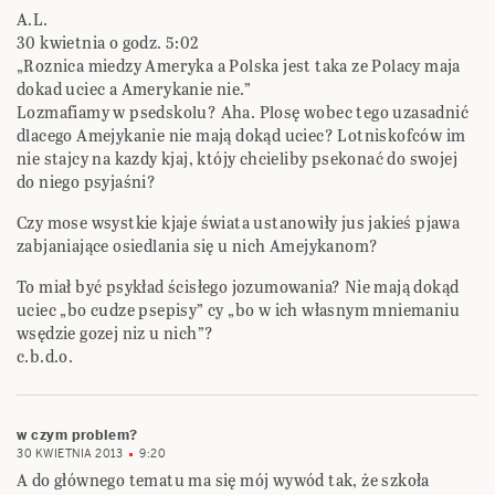
A.L.
30 kwietnia o godz. 5:02
„Roznica miedzy Ameryka a Polska jest taka ze Polacy maja
dokad uciec a Amerykanie nie.”
Lozmafiamy w psedskolu? Aha. Plosę wobec tego uzasadnić
dlacego Amejykanie nie mają dokąd uciec? Lotniskofców im
nie stajcy na kazdy kjaj, któjy chcieliby psekonać do swojej
do niego psyjaśni?
Czy mose wsystkie kjaje świata ustanowiły jus jakieś pjawa
zabjaniające osiedlania się u nich Amejykanom?
To miał być psykład ścisłego jozumowania? Nie mają dokąd
uciec „bo cudze psepisy” cy „bo w ich własnym mniemaniu
wsędzie gozej niz u nich”?
c.b.d.o.
w czym problem?
30 KWIETNIA 2013
9:20
A do głównego tematu ma się mój wywód tak, że szkoła