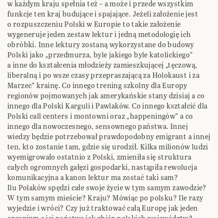
w każdym kraju spełnia też – a może i przede wszystkim
funkcje ten kraj budujące i spajające. Jeżeli założenie jest
o rozpuszczeniu Polski w Europie to takie założenie
wygeneruje jeden zestaw lektur i jedną metodologię ich
obróbki. Inne lektury zostaną wykorzystane do budowy
Polski jako „przedmurza, byle jakiego byle katolickiego”
a inne do kształcenia młodzieży zamieszkującej „tęczową,
liberalną i po wsze czasy przepraszającą za Holokaust i za
Marzec” krainę. Co innego trening szkolny dla Europy
regionów pojmowanych jak amerykańskie stany dzisiaj a co
innego dla Polski Karguli i Pawlaków. Co innego kształcić dla
Polski call centers i montowni oraz „happeningów” a co
innego dla nowoczesnego, sensownego państwa. Innej
wiedzy będzie potrzebował prawdopodobny emigrant a innej
ten, kto zostanie tam, gdzie się urodził. Kilka milionów ludzi
wyemigrowało ostatnio z Polski, zmieniła się struktura
całych ogromnych gałęzi gospodarki, nastąpiła rewolucja
komunikacyjna a kanon lektur ma zostać taki sam?
Ilu Polaków spędzi całe swoje życie w tym samym zawodzie?
W tym samym mieście? Kraju? Mówiąc po polsku? Ile razy
wyjedzie i wróci? Czy już traktować całą Europę jak jeden