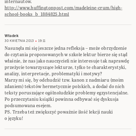
internautów.
http://www.huffingtonpost.com/madeleine-crum/high-
school-books_b_1884825.html
Władek
30 KWIETNIA 2013
19:11
Nasunęła mi się jeszcze jedna refleksja – może obrzydzenie
do czytania proponowanych w szkole lektur bierze się stąd
właśnie, że nas jako nauczycieli nie interesuje tak naprawdę
przeżycie towarzyszące lekturze, tylko te charakterystyki,
analizy, interpretacje, problematyki i motywy?
Marzy mi się, by odchudzić tzw. kanon z nadmiaru (moim
zdaniem) tekstów hermetycznie polskich, a dodać do nich
teksty poruszające ogólnoludzkie problemy egzystencjalne.
Po przeczytaniu książki powinna odbywać się dyskusja
podsumowana esejem.
PS. Trzeba też zwiększyć poważnie ilość lekcji nauki
o języku!