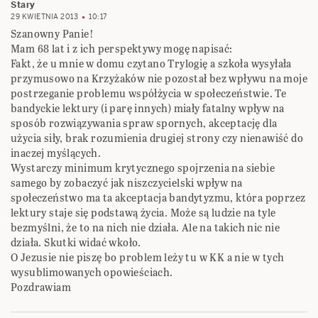
Stary
29 KWIETNIA 2013
10:17
Szanowny Panie!
Mam 68 lat i z ich perspektywy mogę napisać:
Fakt, że u mnie w domu czytano Trylogię a szkoła wysyłała
przymusowo na Krzyżaków nie pozostał bez wpływu na moje
postrzeganie problemu współżycia w społeczeństwie. Te
bandyckie lektury (i parę innych) miały fatalny wpływ na
sposób rozwiązywania spraw spornych, akceptację dla
użycia siły, brak rozumienia drugiej strony czy nienawiść do
inaczej myślących.
Wystarczy minimum krytycznego spojrzenia na siebie
samego by zobaczyć jak niszczycielski wpływ na
społeczeństwo ma ta akceptacja bandytyzmu, która poprzez
lektury staje się podstawą życia. Może są ludzie na tyle
bezmyślni, że to na nich nie działa. Ale na takich nic nie
działa. Skutki widać wkoło.
O Jezusie nie piszę bo problem leży tu w KK a nie w tych
wysublimowanych opowieściach.
Pozdrawiam