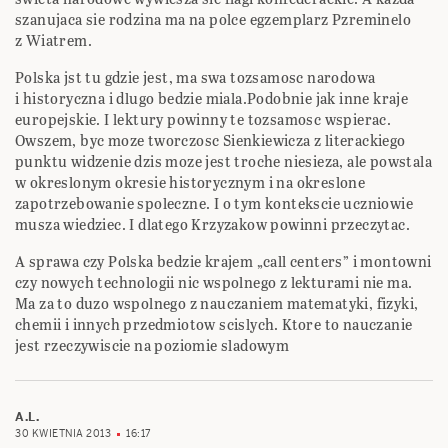
szanujaca sie rodzina ma na polce egzemplarz Pzreminelo
z Wiatrem.
Polska jst tu gdzie jest, ma swa tozsamosc narodowa
i historyczna i dlugo bedzie miala.Podobnie jak inne kraje
europejskie. I lektury powinny te tozsamosc wspierac.
Owszem, byc moze tworczosc Sienkiewicza z literackiego
punktu widzenie dzis moze jest troche niesieza, ale powstala
w okreslonym okresie historycznym i na okreslone
zapotrzebowanie spoleczne. I o tym kontekscie uczniowie
musza wiedziec. I dlatego Krzyzakow powinni przeczytac.
A sprawa czy Polska bedzie krajem „call centers” i montowni
czy nowych technologii nic wspolnego z lekturami nie ma.
Ma za to duzo wspolnego z nauczaniem matematyki, fizyki,
chemii i innych przedmiotow scislych. Ktore to nauczanie
jest rzeczywiscie na poziomie sladowym
A.L.
30 KWIETNIA 2013
16:17