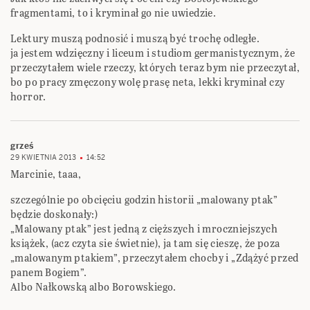
fragmentami, to i kryminał go nie uwiedzie.
Lektury muszą podnosić i muszą być trochę odległe.
ja jestem wdzięczny i liceum i studiom germanistycznym, że
przeczytałem wiele rzeczy, których teraz bym nie przeczytał,
bo po pracy zmęczony wolę prasę neta, lekki kryminał czy
horror.
grześ
29 KWIETNIA 2013
14:52
Marcinie, taaa,
szczególnie po obcięciu godzin historii „malowany ptak”
będzie doskonały:)
„Malowany ptak” jest jedną z cięższych i mroczniejszych
książek, (acz czyta sie świetnie), ja tam się cieszę, że poza
„malowanym ptakiem”, przeczytałem chocby i „Zdążyć przed
panem Bogiem”.
Albo Nałkowską albo Borowskiego.