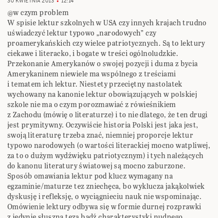
30 KWIETNIA 2013
12:14
@w czym problem
W spisie lektur szkolnych w USA czy innych krajach trudno
uświadczyć lektur typowo „narodowych” czy
proamerykańskich czy wielce patriotycznych. Są to lektury
ciekawe i literacko, i bogate w treści ogólnoludzkie.
Przekonanie Amerykanów o swojej pozycji i duma z bycia
Amerykaninem niewiele ma wspólnego z treściami
i tematem ich lektur. Niestety przeciętny nastolatek
wychowany na kanonie lektur obowiązujących w polskiej
szkole nie ma o czym porozmawiać z rówieśnikiem
z Zachodu (mówię o literaturze) i to nie dlatego, że ten drugi
jest prymitywny. Oczywiście historia Polski jest jaka jest,
swoją literaturę trzeba znać, niemniej proporcje lektur
typowo narodowych (o wartości literackiej mocno watpliwej,
za to o dużym wydźwięku patriotycznym) i tych należących
do kanonu literatury światowej są mocno zaburzone.
Sposób omawiania lektur pod klucz wymagany na
egzaminie/maturze tez zniechęca, bo wyklucza jakąkolwiek
dyskusję i refleksję, o wyciągnieciu nauk nie wspominając.
Omówienie lektury odbywa się w formie durnej rozprawki
z jedynie słuszną tezą bądź charakterystyki nudnego