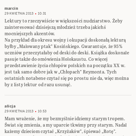
marcin
29 KWIETNIA 2013
10:31
Lektury to rzeczywiście w większości nudziarstwo. Żeby
zainteresować dzisiejszą młodzież trzeba jakichś
mocniejszych akcentów.
Na przykład dla okresu wojny i okupacji doskonałą lekturą
byłby „Malowany ptak” Kosińskiego. Gwarantuje, że 95%
uczniów przeczytałaby od deski do deski. Książka doskonale
pasuje także do omówienia Holokaustu. Co więcej
przedstawienie życia chłopów polskich na początku XX w.
jest tak samo dobre jak w „Chłopach” Reymonta. Tych
ostatnich notabene czytać się po prostu nie da, więc można
by z listy lektur od razu usunąć.
alicja
29 KWIETNIA 2013
10:53
Mam wrażenie, że my bezmyślnie idziemy starym tropem.
Świat się zmienia, a my uparcie tkwimy przy starym. Nadal
każemy dzieciom czytać „Krzyżaków”, śpiewać „Rotę”.