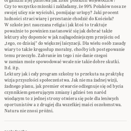
organizm a jej państwa jak zbiór polskich województw?
Czy to wszystko mżonki i zakładamy, że 99% Polaków nosa ze
swojej ulicy nie wyściubi, pomijając urlopy? Jaki procent
ludności straci wiarę i przestanie chodzić do Kościoła?
W szkole jest nauczana religia i jak ktoś to traktuje
poważnie to powinien zastanowić się jak dobrać także
lektury aby dopomóc w jak najłagodniejszym przejściu od
„tego, co dzisiaj” do większej laicyzacji. Dla wielu osób zasady
wiary to także kręgosłup moralny, choćby ich postępowanie
temu przeczyło. Zabranie im tego i nie danie czegoś
w zamian może spowodować wcale nie takie dobre skutki.
Itd. itp.
Lektury jak i cały program szkolny to przekuta na praktykę
wizja przyszłości społeczeństwa. Jak nie ma żadnej wizji,
żadnego planu, jak premier otwarcie odżegnuje się od bycia
czynnikiem generującym zmiany i gdzieś ten naród
wiodącym to z jednej strony otwiera się pole dla leniwych
oportunistów a z drugiej dla wszelkiej maści oszołomstwa.
Natura nie znosi próżni.