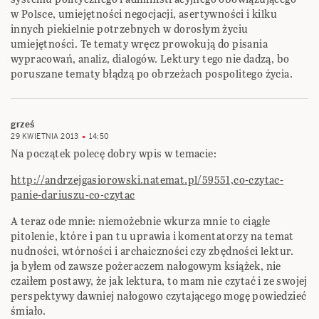
w Polsce, umiejętności negocjacji, asertywności i kilku
innych piekielnie potrzebnych w dorosłym życiu
umiejętności. Te tematy wręcz prowokują do pisania
wypracowań, analiz, dialogów. Lektury tego nie dadzą, bo
poruszane tematy błądzą po obrzeżach pospolitego życia.
grześ
29 KWIETNIA 2013
14:50
Na początek polecę dobry wpis w temacie:
http://andrzejgasiorowski.natemat.pl/59551,co-czytac-
panie-dariuszu-co-czytac
A teraz ode mnie: niemożebnie wkurza mnie to ciągłe
pitolenie, które i pan tu uprawia i komentatorzy na temat
nudności, wtórności i archaiczności czy zbędności lektur.
ja byłem od zawsze pożeraczem nałogowym książek, nie
czaiłem postawy, że jak lektura, to mam nie czytać i ze swojej
perspektywy dawniej nałogowo czytającego mogę powiedzieć
śmiało.