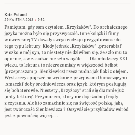
Kris Poland
29 KWIETNIA 2013
9:52
Pamiętam, gdy sam czytałem „Krzyżaków”. Do archaicznego
języka można było się przyzwyczaić. Inne książki i filmy
w ówczesnej TV dawały swego rodzaju przygotowanie do
tego typu lektury. Kiedy jednak „Krzyżaków” ‚przerabiał’
w szkole mój syn, to niestety nie dziwiłem się, że szło mu to
opornie, a w zasadzie nie szło w ogóle…. . Dla młodzieży XXI
wieku, ta lektura to niezrozumiały w większości bełkot
(przepraszam p. Sienkiewicz) rzecz nudna jak flaki z olejem.
Wystarczy spojrzeć na wydanie z przypisami tłumaczącymi
‚smaczki’ doby średniowiecza oraz język, którym posługują
się bohaterowie. Niestety „Krzyżacy” stali się dla mnie już
‚anty-lekturą’. Przymusem, który nie daje żadnej frajdy
z czytania. Ale kto zamachnie się na świętość polską, jaką
jest twórczość Sienkiewicza ? Oczywiście przykładów wśród
jest z pewnością więcej… .