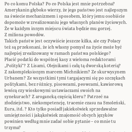
Po co komu Polska? Po co Polska jest mnie potrzebna?
Amerykanin głęboko wierzy, że jego państwo jest najlepszym
na świecie mechanizmem i sposobem, który jemu osobiście
dopomoże w zrealizowaniu jego własnych planów życiowych.
Że w każdym innym miejscu świata będzie mu gorzej.
Z miliona powodów.
Takich państw jest oczywiście jeszcze kilka, ale czy Polacy
też są przekonani, że ich własny pomysł na życie może być
najlepiej zrealizowany w ramach państwa polskiego?
Płacić podatki do wspólnej kasy z wieloma redaktorami
„Polityki”? Z Lisami, Olejnikami i całą tą dworską koterią?
Z zakompleksionym marcem Michnikiem? Ze skurwysynem
Urbanem? Ze wszystkimi tymi targajacymi się po szczękach
politykami, bez różnicy, pisowcami, peowcami, kawiorową
lewicą czy wioskowymi ustawiaczami swoich na
synekurach? Z arogancką częścią kleru? Patrzeć na
złodziejstwo, niekompetencję, tracenie czasu na Smoleński,
Eura, itd. ? Kto tylko posiadł jakiekolwiek sprzedawalne
umiejętności i jakąkolwiek znajomość obcych języków
powinien według mnie zadać sobie pytanie – co mnie tu
trzyma?