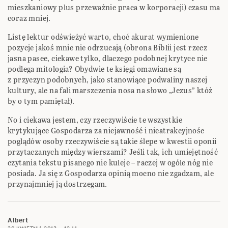
mieszkaniowy plus przeważnie praca w korporacji) czasu ma
coraz mniej.
Listę lektur odświeżyć warto, choć akurat wymienione
pozycje jakoś mnie nie odrzucają (obrona Biblii jest rzecz
jasna pasee, ciekawe tylko, dlaczego podobnej krytyce nie
podlega mitologia? Obydwie te księgi omawiane są
z przyczyn podobnych, jako stanowiące podwaliny naszej
kultury, ale na fali marszczenia nosa na słowo „Jezus” któż
by o tym pamiętał).
No i ciekawa jestem, czy rzeczywiście te wszystkie
krytykujące Gospodarza za niejawność i nieatrakcyjnośc
poglądów osoby rzeczywiście są takie ślepe w kwestii oponii
przytaczanych między wierszami? Jeśli tak, ich umiejętność
czytania tekstu pisanego nie kuleje – raczej w ogóle nóg nie
posiada. Ja się z Gospodarza opinią mocno nie zgadzam, ale
przynajmniej ją dostrzegam.
Albert