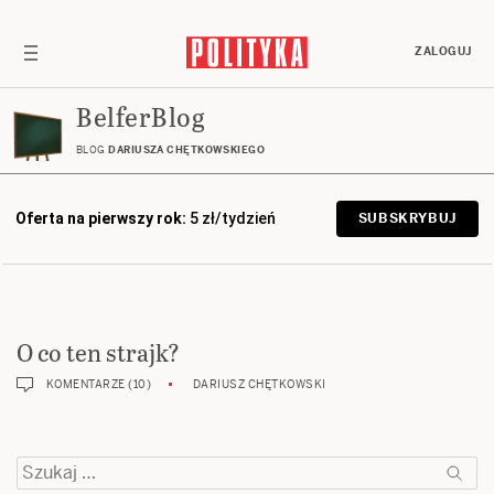
ZALOGUJ
BelferBlog
BLOG
DARIUSZA CHĘTKOWSKIEGO
Oferta na pierwszy rok:
5 zł/tydzień
SUBSKRYBUJ
O co ten strajk?
KOMENTARZE (10)
DARIUSZ CHĘTKOWSKI
Szukaj: