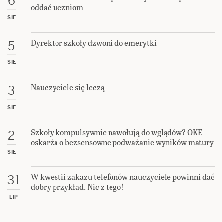
6
oddać uczniom
SIE
Dyrektor szkoły dzwoni do emerytki
5
SIE
Nauczyciele się leczą
3
SIE
Szkoły kompulsywnie nawołują do wglądów? OKE
2
oskarża o bezsensowne podważanie wyników matury
SIE
W kwestii zakazu telefonów nauczyciele powinni dać
31
dobry przykład. Nic z tego!
LIP