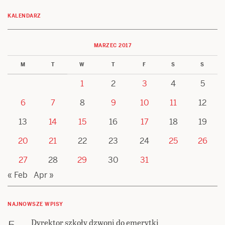
KALENDARZ
MARZEC 2017
M
T
W
T
F
S
S
1
2
3
4
5
6
7
8
9
10
11
12
13
14
15
16
17
18
19
20
21
22
23
24
25
26
27
28
29
30
31
« Feb
Apr »
NAJNOWSZE WPISY
Dyrektor szkoły dzwoni do emerytki