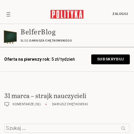
ZALOGUJ
BelferBlog
BLOG
DARIUSZA CHĘTKOWSKIEGO
Oferta na pierwszy rok:
5 zł/tydzień
SUBSKRYBUJ
31 marca – strajk nauczycieli
KOMENTARZE (51)
DARIUSZ CHĘTKOWSKI
Szukaj: