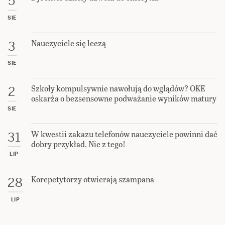
5
SIE
Nauczyciele się leczą
3
SIE
Szkoły kompulsywnie nawołują do wglądów? OKE
2
oskarża o bezsensowne podważanie wyników matury
SIE
W kwestii zakazu telefonów nauczyciele powinni dać
31
dobry przykład. Nic z tego!
LIP
Korepetytorzy otwierają szampana
28
LIP