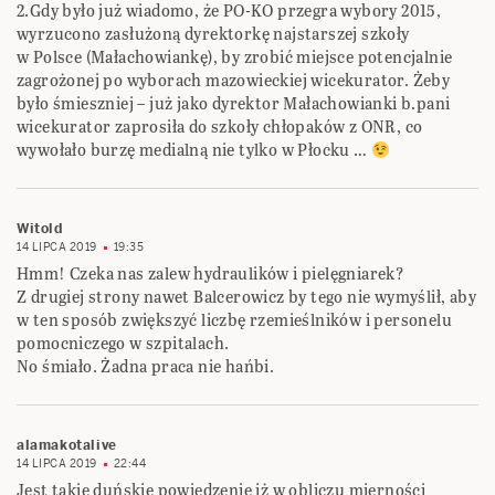
2.Gdy było już wiadomo, że PO-KO przegra wybory 2015,
wyrzucono zasłużoną dyrektorkę najstarszej szkoły
w Polsce (Małachowiankę), by zrobić miejsce potencjalnie
zagrożonej po wyborach mazowieckiej wicekurator. Żeby
było śmieszniej – już jako dyrektor Małachowianki b.pani
wicekurator zaprosiła do szkoły chłopaków z ONR, co
wywołało burzę medialną nie tylko w Płocku …
Witold
14 LIPCA 2019
19:35
Hmm! Czeka nas zalew hydraulików i pielęgniarek?
Z drugiej strony nawet Balcerowicz by tego nie wymyślił, aby
w ten sposób zwiększyć liczbę rzemieślników i personelu
pomocniczego w szpitalach.
No śmiało. Żadna praca nie hańbi.
alamakotalive
14 LIPCA 2019
22:44
Jest takie duńskie powiedzenie iż w obliczu mierności