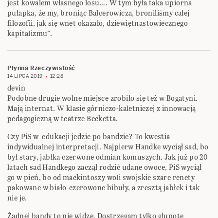
jest kowalem własnego losu…. W tym była taka upiorna
pułapka, że my, broniąc Balcerowicza, broniliśmy całej
filozofii, jak się wnet okazało, dziewiętnastowiecznego
kapitalizmu”.
Płynna Rzeczywistość
14 LIPCA 2019
12:28
devin
Podobne drugie wolne miejsce zrobiło się też w Bogatyni.
Mają internat. W klasie górniczo-kaletniczej z innowacją
pedagogiczną w teatrze Becketta.
Czy PiS w edukacji jedzie po bandzie? To kwestia
indywidualnej interpretacji. Najpierw Handke wyciął sad, bo
był stary, jabłka czerwone odmian komuszych. Jak już po 20
latach sad Handkego zaczął rodzić udane owoce, PiS wyciął
go w pień, bo od mackintoszy woli swojskie szare renety
pakowane w biało-czerowone bibuły, a zresztą jabłek i tak
nie je.
Żadnej bandy to nie widzę. Dostrzegam tylko głupotę