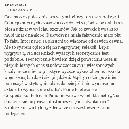
Absolvent21
12 LIPCA 2019
14:36
Całe nasze społeczeństwo w tym belfrzy toną w hipokryzji.
Od niepamiętnych czasów nasze dzieci są gladiatorami, które
biorą udział w wyścigu szczurów. Jak to zwykle bywa ktoś
musi upaść na glebę. Dziewczyna miała faktycznie mało pkt.
To fakt. Internauci są okrutni to wiadomo od dawien dawna.
Ale to system opiera się na negatywnej selekcji. Lepsi
wygrywają. Na uczelniach wyższych teoretycznie jest
podobnie. Teoretycznie bowiem dzięki powstaniu uczelni
niepublicznych oraz studiow zaocznych i wieczorowych
każdy może mieć w praktyce wyższe wykształcenie. Szkoda
więc, że najbardziej cierpią dzieci. Mądry rodzic powinien
pocieszyć w stylu ,,nie płacz dziecię jeśli nie wymarzona
szkoła to wymarzone studia”. Panie Profesorze –
Gospodarzu, Polecam Panu mówić w swoich klasach: ,,Nie
dostałeś się na prawo, dostaniesz się na adwokature”.
Społeczeństwo byłoby zdrowsze i szczesliwsze z takim
podejściem.