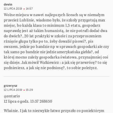
devin
12 LIPCA 2019
14:57
Wolne miejsca w nawet najlepszych liceach są w niemałym
przecież Lublinie, wiadomo było, że szkoły przygotują max
miejsc, bo każda klasa to minimum 1,5 etatu, gospodarz
naprawdę jest aż takim humanistą, że nie potrafi dodać dwa
do dwóch?, 20 lat praktyki w szkole i za przeproszeniem
rżnięcie głupa tylko po to, żeby dowalić pisowi?, pis
owszem, jedzie po bandzie np w sprawach gospodarki ale czy
tak samo po bandzie nie jedzie amerykańska giełda?, od
której mocno zależy gospodarka światowa, przynajmniej coś
się dzieje. Jak mówił Walkiewicz : a jak się przewrócę? to się
podniesiesz, a jak się nie podniosę?, to sobie poleżysz.
grzerysz
12 LIPCA 2019
15:29
@ontario
12 lipca o godz. 13:57 268650
Właśnie. I jak to niezwykle łatwo przyszło co poniektórym