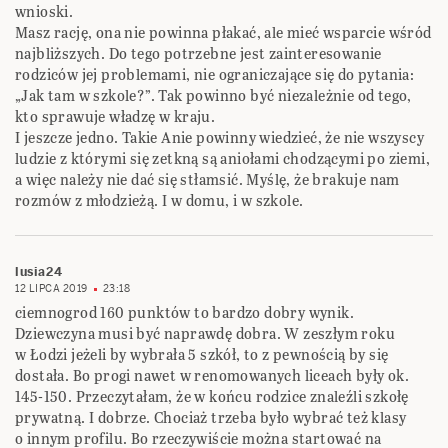
wnioski.
Masz rację, ona nie powinna płakać, ale mieć wsparcie wśród
najbliższych. Do tego potrzebne jest zainteresowanie
rodziców jej problemami, nie ograniczające się do pytania:
„Jak tam w szkole?”. Tak powinno być niezależnie od tego,
kto sprawuje władzę w kraju.
I jeszcze jedno. Takie Anie powinny wiedzieć, że nie wszyscy
ludzie z którymi się zetkną są aniołami chodzącymi po ziemi,
a więc należy nie dać się stłamsić. Myślę, że brakuje nam
rozmów z młodzieżą. I w domu, i w szkole.
lusia24
12 LIPCA 2019
23:18
ciemnogrod 160 punktów to bardzo dobry wynik.
Dziewczyna musi być naprawdę dobra. W zeszłym roku
w Łodzi jeżeli by wybrała 5 szkół, to z pewnością by się
dostała. Bo progi nawet w renomowanych liceach były ok.
145-150. Przeczytałam, że w końcu rodzice znaleźli szkołę
prywatną. I dobrze. Chociaż trzeba było wybrać też klasy
o innym profilu. Bo rzeczywiście można startować na