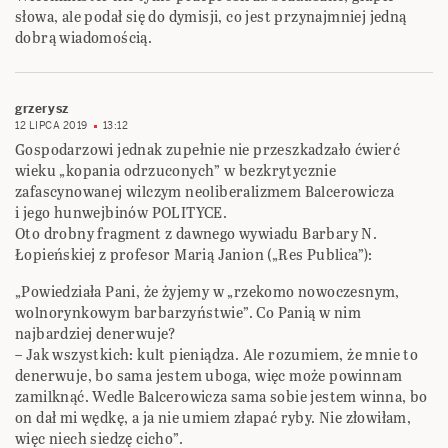
słowa, ale podał się do dymisji, co jest przynajmniej jedną
dobrą wiadomością.
grzerysz
12 LIPCA 2019
13:12
Gospodarzowi jednak zupełnie nie przeszkadzało ćwierć
wieku „kopania odrzuconych” w bezkrytycznie
zafascynowanej wilczym neoliberalizmem Balcerowicza
i jego hunwejbinów POLITYCE.
Oto drobny fragment z dawnego wywiadu Barbary N.
Łopieńskiej z profesor Marią Janion („Res Publica”):
„Powiedziała Pani, że żyjemy w „rzekomo nowoczesnym,
wolnorynkowym barbarzyństwie”. Co Panią w nim
najbardziej denerwuje?
– Jak wszystkich: kult pieniądza. Ale rozumiem, że mnie to
denerwuje, bo sama jestem uboga, więc może powinnam
zamilknąć. Wedle Balcerowicza sama sobie jestem winna, bo
on dał mi wędkę, a ja nie umiem złapać ryby. Nie złowiłam,
więc niech siedzę cicho”.