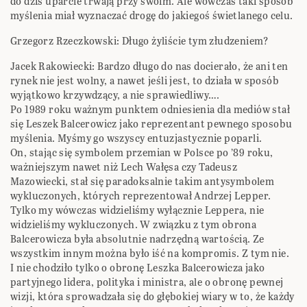
do dziś uparcie trwają przy swoim. Ale wówczas taki sposób
myślenia miał wyznaczać drogę do jakiegoś świetlanego celu.
Grzegorz Rzeczkowski: Długo żyliście tym złudzeniem?
Jacek Rakowiecki: Bardzo długo do nas docierało, że ani ten
rynek nie jest wolny, a nawet jeśli jest, to działa w sposób
wyjątkowo krzywdzący, a nie sprawiedliwy….
Po 1989 roku ważnym punktem odniesienia dla mediów stał
się Leszek Balcerowicz jako reprezentant pewnego sposobu
myślenia. Myśmy go wszyscy entuzjastycznie poparli.
On, stając się symbolem przemian w Polsce po ’89 roku,
ważniejszym nawet niż Lech Wałęsa czy Tadeusz
Mazowiecki, stał się paradoksalnie takim antysymbolem
wykluczonych, których reprezentował Andrzej Lepper.
Tylko my wówczas widzieliśmy wyłącznie Leppera, nie
widzieliśmy wykluczonych. W związku z tym obrona
Balcerowicza była absolutnie nadrzędną wartością. Ze
wszystkim innym można było iść na kompromis. Z tym nie.
I nie chodziło tylko o obronę Leszka Balcerowicza jako
partyjnego lidera, polityka i ministra, ale o obronę pewnej
wizji, która sprowadzała się do głębokiej wiary w to, że każdy