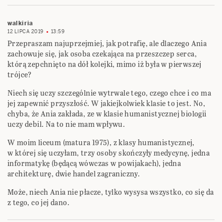
walkiria
12 LIPCA 2019
13:59
Przepraszam najuprzejmiej, jak potrafię, ale dlaczego Ania
zachowuje się, jak osoba czekająca na przeszczep serca,
którą zepchnięto na dół kolejki, mimo iż była w pierwszej
trójce?
Niech się uczy szczególnie wytrwale tego, czego chce i co ma
jej zapewnić przyszłość. W jakiejkolwiek klasie to jest. No,
chyba, że Ania zakłada, ze w klasie humanistycznej biologii
uczy debil. Na to nie mam wpływu.
W moim liceum (matura 1975), z klasy humanistycznej,
w której się uczyłam, trzy osoby skończyły medycynę, jedna
informatykę (będącą wówczas w powijakach), jedna
architekturę, dwie handel zagraniczny.
Może, niech Ania nie płacze, tylko wysysa wszystko, co się da
z tego, co jej dano.