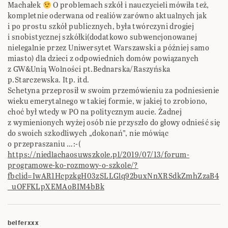
Machałek
O problemach szkół i nauczycieli mówiła też,
kompletnie oderwana od realiów zarówno aktualnych jak
i po prostu szkół publicznych, była twórczyni drogiej
i snobistycznej szkółki(dodatkowo subwencjonowanej
nielegalnie przez Uniwersytet Warszawski a później samo
miasto) dla dzieci z odpowiednich domów powiązanych
z GW&Unią Wolności pt.Bednarska/Raszyńska
p.Starczewska. Itp. itd.
Schetyna przeprosił w swoim przemówieniu za podniesienie
wieku emerytalnego w takiej formie, w jakiej to zrobiono,
choć był wtedy w PO na politycznym aucie. Żadnej
z wymienionych wyżej osób nie przyszło do głowy odnieść się
do swoich szkodliwych „dokonań”, nie mówiąc
o przepraszaniu …:-(
https://niedlachaosuwszkole.pl/2019/07/13/forum-
programowe-ko-rozmowy-o-szkole/?
fbclid=IwAR1HcpzkgH03zSLLGlq92buxNnXRSdkZmhZzaB4
_uOFFKLpXEMAoBIM4bBk
belferxxx