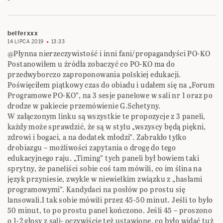
belferxxx
14 LIPCA 2019
13:33
@Płynna nierzeczywistość i inni fani/propagandyści PO-KO
Postanowiłem u źródła zobaczyć co PO-KO ma do
przedwyborczo zaproponowania polskiej edukacji.
Poświęciłem piątkowy czas do obiadu i udałem się na „Forum
Programowe PO-KO”, na 3 sesje panelowe w sali nr 1 oraz po
drodze w pakiecie przemówienie G.Schetyny.
W załączonym linku są wszystkie te propozycje z 3 paneli,
każdy może sprawdzić, że są w stylu „wszyscy będą piękni,
zdrowi i bogaci, a na dodatek młodzi”. Zabrakło tylko
drobiazgu – możliwości zapytania o drogę do tego
edukacyjnego raju. „Timing” tych paneli był bowiem taki
sprytny, że paneliści sobie coś tam mówili, co im ślina na
język przyniesie, zwykle w niewielkim związku z „hasłami
programowymi”. Kandydaci na posłów po prostu się
lansowali.I tak sobie mówili przez 45-50 minut. Jeśli to było
50 minut, to po prostu panel kończono. Jeśli 45 – proszono
o 1-2 głosy z sali- oczywiście też ustawione, co było widać tuż