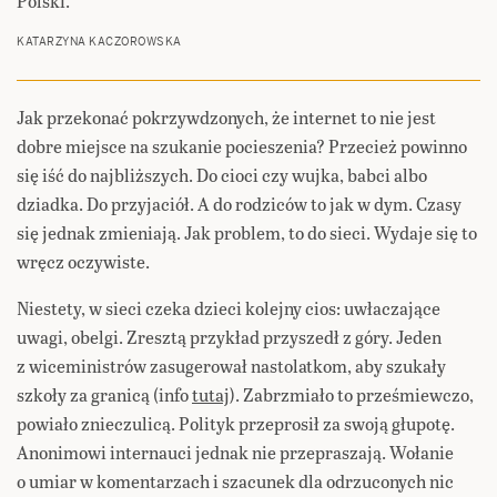
Polski.
KATARZYNA KACZOROWSKA
Jak przekonać pokrzywdzonych, że internet to nie jest
dobre miejsce na szukanie pocieszenia? Przecież powinno
się iść do najbliższych. Do cioci czy wujka, babci albo
dziadka. Do przyjaciół. A do rodziców to jak w dym. Czasy
się jednak zmieniają. Jak problem, to do sieci. Wydaje się to
wręcz oczywiste.
Niestety, w sieci czeka dzieci kolejny cios: uwłaczające
uwagi, obelgi. Zresztą przykład przyszedł z góry. Jeden
z wiceministrów zasugerował nastolatkom, aby szukały
szkoły za granicą (info
tutaj
). Zabrzmiało to prześmiewczo,
powiało znieczulicą. Polityk przeprosił za swoją głupotę.
Anonimowi internauci jednak nie przepraszają. Wołanie
o umiar w komentarzach i szacunek dla odrzuconych nic