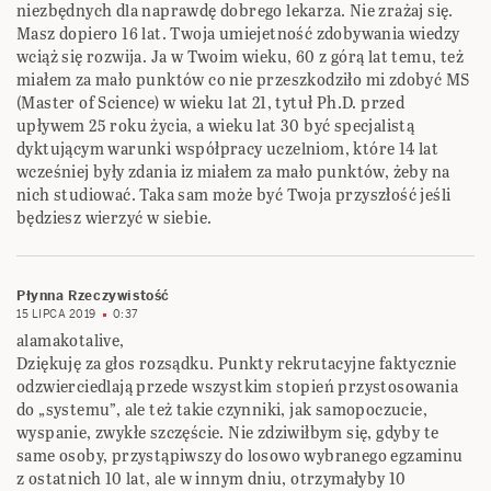
niezbędnych dla naprawdę dobrego lekarza. Nie zrażaj się.
Masz dopiero 16 lat. Twoja umiejetność zdobywania wiedzy
wciąż się rozwija. Ja w Twoim wieku, 60 z górą lat temu, też
miałem za mało punktów co nie przeszkodziło mi zdobyć MS
(Master of Science) w wieku lat 21, tytuł Ph.D. przed
upływem 25 roku życia, a wieku lat 30 być specjalistą
dyktującym warunki współpracy uczelniom, które 14 lat
wcześniej były zdania iz miałem za mało punktów, żeby na
nich studiować. Taka sam może być Twoja przyszłość jeśli
będziesz wierzyć w siebie.
Płynna Rzeczywistość
15 LIPCA 2019
0:37
alamakotalive,
Dziękuję za głos rozsądku. Punkty rekrutacyjne faktycznie
odzwierciedlają przede wszystkim stopień przystosowania
do „systemu”, ale też takie czynniki, jak samopoczucie,
wyspanie, zwykłe szczęście. Nie zdziwiłbym się, gdyby te
same osoby, przystąpiwszy do losowo wybranego egzaminu
z ostatnich 10 lat, ale w innym dniu, otrzymałyby 10