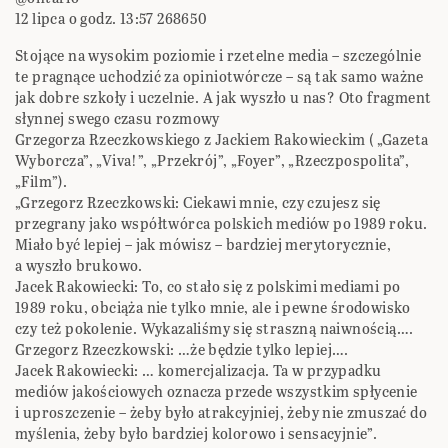
12 lipca o godz. 13:57 268650
Stojące na wysokim poziomie i rzetelne media – szczególnie
te pragnące uchodzić za opiniotwórcze – są tak samo ważne
jak dobre szkoły i uczelnie. A jak wyszło u nas? Oto fragment
słynnej swego czasu rozmowy
Grzegorza Rzeczkowskiego z Jackiem Rakowieckim ( „Gazeta
Wyborcza”, „Viva!”, „Przekrój”, „Foyer”, „Rzeczpospolita”,
„Film”).
„Grzegorz Rzeczkowski: Ciekawi mnie, czy czujesz się
przegrany jako współtwórca polskich mediów po 1989 roku.
Miało być lepiej – jak mówisz – bardziej merytorycznie,
a wyszło brukowo.
Jacek Rakowiecki: To, co stało się z polskimi mediami po
1989 roku, obciąża nie tylko mnie, ale i pewne środowisko
czy też pokolenie. Wykazaliśmy się straszną naiwnością….
Grzegorz Rzeczkowski: …że będzie tylko lepiej….
Jacek Rakowiecki: … komercjalizacja. Ta w przypadku
mediów jakościowych oznacza przede wszystkim spłycenie
i uproszczenie – żeby było atrakcyjniej, żeby nie zmuszać do
myślenia, żeby było bardziej kolorowo i sensacyjnie”.