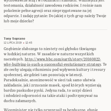
wychowawcze leżą i w rodzinach i szkołach. Ważniejsza jest
testomania, działalność zawodowa rodziców. I rośnie nam
pokolenie pełne agresji oraz nieprzygotowane na jej
odparcie. I zadaję pytanie: Do jakiej z tych grup należy Twoje
lub moje dziecko?
Tony Soprano
12 LIPCA 2019
12:45
Gnębienie słabszego to niestety coś głęboko tkwiącego
w ludzkiej naturze. W zasadzie w naturze wszystkich
naczelnych.
http://www.bbc.com/earth/story/20160822-
why-bullying-is-such-a-successful-evolutionary-strategy
. Te
złe cechy ulegają stłumieniu pod wpływem kultury i tresury
społecznej, ale gdzieś tam pozostają w latencji.
Paradoksalnie, anonimowość w sieci tak samo ułatwia
zakładanie, jak i zrzucanie masek, spod których wyzierają
bardzo paskudne pyski. Jedyna rada, to uczyć dzieci
i młodzież odporności na takie ataki i podtrzymywać na
duchu załamanych.
Wiceminister nie tylko przeprosił za bezduszne, głupie