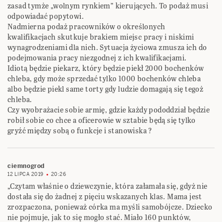
zasad tymże „wolnym rynkiem” kierujących. To podaż musi
odpowiadać popytowi.
Nadmierna podaż pracowników o określonych
kwalifikacjach skutkuje brakiem miejsc pracy i niskimi
wynagrodzeniami dla nich. Sytuacja życiowa zmusza ich do
podejmowania pracy niezgodnej z ich kwalifikacjami.
Idiotą będzie piekarz, który będzie piekł 2000 bochenków
chleba, gdy może sprzedać tylko 1000 bochenków chleba
albo będzie piekl same torty gdy ludzie domagają się tegoż
chleba.
Czy wyobrażacie sobie armię, gdzie każdy pododdział będzie
robił sobie co chce a oficerowie w sztabie będą się tylko
gryźć między sobą o funkcje i stanowiska ?
ciemnogrod
12 LIPCA 2019
20:26
„Czytam właśnie o dziewczynie, która załamała się, gdyż nie
dostała się do żadnej z pięciu wskazanych klas. Mama jest
zrozpaczona, ponieważ córka ma myśli samobójcze. Dziecko
nie pojmuje, jak to się mogło stać. Miało 160 punktów,