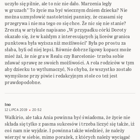
uczyło się pilnie, ale to nic nie dało. Marzenia legły
w gruzach” To życie ma być wiecznym dniem dziecka? Nie
można uzmysłowić nastoletniej pannicy, że czasami się
przegrywa i nie ma tego co się chce. Że nic się nie stanie?
Zresztą w artykule napisano „W przypadku córki Doroty
okazało się, że w każdym z interesujących ją liceów granica
punktowa była wyższa niż możliwości” Była po prostu za
słaba, byli od niej lepsi. Równie dobrze ligowy kopacz może
mieć żal, że nie gra w Realu czy Barcelonie- trzeba sobie
zdawać sprawę ze swoich możliwości. A rola rodziców w tym
aby dziecku to wytłumaczyć, No chyba, że wszystko zostało
wymyślone przy piwie i redakcyjnym stole co też jest
prawdopodobne.
Ino
12 LIPCA 2019
20:52
Walkirio, ale taka Ania powinna być świadoma, że życie nie
składa się tylko z pasma sukcesów i trzeba liczyć się także, iź
coś nam nie wyjdzie. I powinna także wiedzieć, że należy
wierzyć w siebie, mimo porażek, z których należy wyciągać