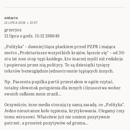
ontario
12 LIPCA 2019
13:57
grzerysz
12 lipca o godz. 13:12 268649
„Polityka” – dawniej lżąca plackiem przed PZPR i mająca
motto „Proletariusze wszystkich krajów, łączcie się” – od 30-
stu lat non stop tępi każdego, kto inaczej myśli niż redakcja
i popierani przez nią politycy. To są dziesiątki tysięcy
tekstów bezwzględnie jednostronnie tępiących innych.
Np. Passenta pupilka partii przestałem w ogóle czytać,
totalny słowotok potępienia dla innych i lizusostwa wobec
swoich całkiem mnie zraził…
Oczywiście, inne media stosują tę samą zasadę, co „Polityka”.
Jedno nieustanne koło tępienia, krytykowania. Ulegamy i my
temu wirusowi. Właściwie już nie umiem pozytywnie
patrzeć, a przecież pozytywów od groma…