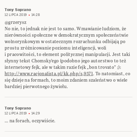
Tony Soprano
12 LIPCA 2019
14:28
@grzerysz
No nie, to jednak nie jest to samo. Wmawianie ludziom, że
nierówności społeczne w demokratycznym społeczeństwie
wolnorynkowym w ostatecznym rozrachunku odbijają po
prostu zróżnicowanie poziomu inteligencji, woli
i pracowitości, to element politycznej manipulacji. Jest taki
słynny tekst Chomsky’ego (podobno jego autorstwo to też
internetowy fejk, ale w takim razie fejk „bon trovato” ;):
http://www.racjonalista.pl/kk.php/s,9571
. To natomiast, co
się dzieje na formach, to moim zdaniem szaleństwo o wiele
bardziej pierwotnego żywiołu.
Tony Soprano
12 LIPCA 2019
14:29
… na forach, oczywiście.