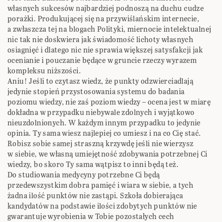
własnych sukcesów najbardziej podnoszą na duchu cudze
porażki. Produkującej się na przywiślańskim internecie,
a zwłaszcza tej na blogach Polityki, miernocie intelektualnej
nic tak nie doskwiera jak świadomość lichoty własnych
osiagnięć i dlatego nic nie sprawia większej satysfakcji jak
ocenianie i pouczanie będące w gruncie rzeczy wyrazem
kompleksu niższości.
Aniu! Jeśli to czytasz wiedz, że punkty odzwierciadlają
jedynie stopień przystosowania systemu do badania
poziomu wiedzy, nie zaś poziom wiedzy – ocena jest w miarę
dokładna w przypadku niebywale zdolnych i wyjątkowo
nieuzdolnionych. W każdym innym przypadku to jedynie
opinia. Ty sama wiesz najlepiej co umiesz i na co Cię stać.
Robisz sobie samej straszną krzywdę jeśli nie wierzysz
w siebie, we własną umiejętność zdobywania potrzebnej Ci
wiedzy, bo skoro Ty sama wątpisz to inni będą też.
Do studiowania medycyny potrzebne Ci będą
przedewszystkim dobra pamięć i wiara w siebie, a tych
żadna ilość punktów nie zastąpi. Szkoła dobierająca
kandydatów na podstawie ilości zdobytych punktów nie
gwarantuje wyrobienia w Tobie pozostałych cech