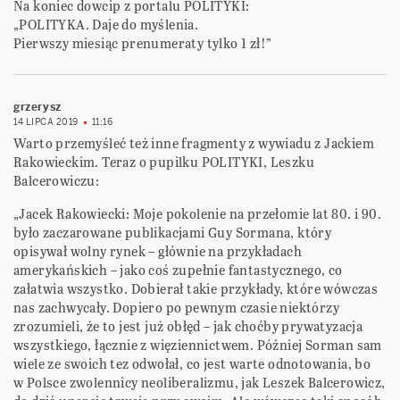
Na koniec dowcip z portalu POLITYKI:
„POLITYKA. Daje do myślenia.
Pierwszy miesiąc prenumeraty tylko 1 zł!”
grzerysz
14 LIPCA 2019
11:16
Warto przemyśleć też inne fragmenty z wywiadu z Jackiem
Rakowieckim. Teraz o pupilku POLITYKI, Leszku
Balcerowiczu:
„Jacek Rakowiecki: Moje pokolenie na przełomie lat 80. i 90.
było zaczarowane publikacjami Guy Sormana, który
opisywał wolny rynek – głównie na przykładach
amerykańskich – jako coś zupełnie fantastycznego, co
załatwia wszystko. Dobierał takie przykłady, które wówczas
nas zachwycały. Dopiero po pewnym czasie niektórzy
zrozumieli, że to jest już obłęd – jak choćby prywatyzacja
wszystkiego, łącznie z więziennictwem. Później Sorman sam
wiele ze swoich tez odwołał, co jest warte odnotowania, bo
w Polsce zwolennicy neoliberalizmu, jak Leszek Balcerowicz,