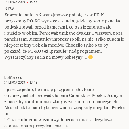
14 LIPCA 2019
13:38
BTW
Znacznie taniej niż wynajmować pół piętra w PKiN
przyszłoby PO-KO wynajęcie studia, gdzie by sobie paneliści
podyskutowali przed kamerami, co by się zmontowało
i puściło w obieg. Ponieważ unikano dyskusji, wszyscy, poza
panelistami ,uczestnicy imprezy robili na niej tylko zupełnie
niepotrzebny tłok dla mediów. Chodziło tylko o to by
pokazać, że PO-KO też „pracuje” nad programem.
Wystarczyłaby 1 sala na mowy Schetyny …
belferxxx
14 LIPCA 2019
13:49
I jeszcze jedno, bo mi się przypomniało. Panel
o nauczycielach prowadziła pani Gapińska z Płocka. Jednym
z haseł była autonomia szkoły w zatrudnianiu nauczycieli.
Akurat jak ta pani była przewodniczącą rady miejskiej Płocka
to
1.O zatrudnieniu w czołowych liceach miasta decydował
osobiście sam prezydent miasta.