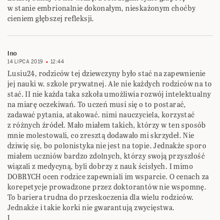
w stanie embrionalnie dokonałym, nieskażonym choćby
cieniem głębszej refleksji.
Ino
14 LIPCA 2019
12:44
Lusiu24, rodziców tej dziewczyny było stać na zapewnienie
jej nauki w. szkole prywatnej. Ale nie każdych rodziców na to
stać. II nie każda taka szkoła umożliwia rozwój intelektualny
na miarę oczekiwań. To uczeń musi się o to postarać,
zadawać pytania, atakować. nimi nauczyciela, korzystać
z różnych źródeł. Mało miałem takich, którzy w ten sposób
mnie molestowali, co zresztą dodawało mi skrzydeł. Nie
dziwię się, bo polonistyka nie jest na topie. Jednakże sporo
miałem uczniów bardzo zdolnych, którzy swoją przyszłość
wiązali z medycyną, byli dobrzy z nauk ścisłych. I mimo
DOBRYCH ocen rodzice zapewniali im wsparcie. O cenach za
korepetycje prowadzone przez doktorantów nie wspomnę.
To bariera trudna do przeskoczenia dla wielu rodziców.
Jednakże i takie korki nie gwarantują zwycięstwa.
I