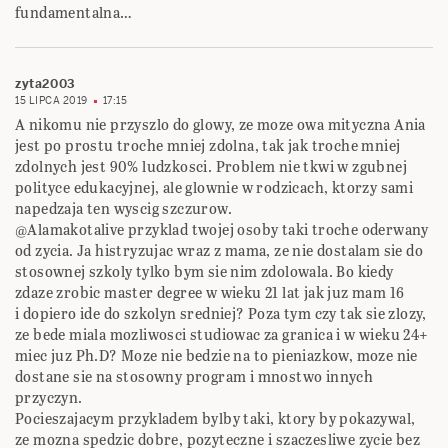
fundamentalna…
zyta2003
15 LIPCA 2019
17:15
A nikomu nie przyszlo do glowy, ze moze owa mityczna Ania
jest po prostu troche mniej zdolna, tak jak troche mniej
zdolnych jest 90% ludzkosci. Problem nie tkwi w zgubnej
polityce edukacyjnej, ale glownie w rodzicach, ktorzy sami
napedzaja ten wyscig szczurow.
@Alamakotalive przyklad twojej osoby taki troche oderwany
od zycia. Ja histryzujac wraz z mama, ze nie dostalam sie do
stosownej szkoly tylko bym sie nim zdolowala. Bo kiedy
zdaze zrobic master degree w wieku 21 lat jak juz mam 16
i dopiero ide do szkolyn sredniej? Poza tym czy tak sie zlozy,
ze bede miala mozliwosci studiowac za granica i w wieku 24+
miec juz Ph.D? Moze nie bedzie na to pieniazkow, moze nie
dostane sie na stosowny program i mnostwo innych
przyczyn.
Pocieszajacym przykladem bylby taki, ktory by pokazywal,
ze mozna spedzic dobre, pozyteczne i szaczesliwe zycie bez