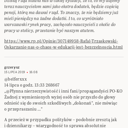
Dzisiaj rząd stawia nas w takiej sytuacji, że to, co my dajemy
teraz nauczycielom sami jako ekstra dodatek, będzie częścią
pensji, którą ma dawać rząd. To znaczy, że nie będziemy już
mieli pieniędzy na żadne dodatki. I to, co wyróżniało
warszawski rynek pracy, zachęcało nauczycieli z okolic do
pracy w stolicy, przestanie być naszym atutem.
https://www.rp.pl/Opinie/307149958-Rafal-Trzaskowski-
Oskarzanie-nas-o-chaos-w-edukacji-jest-bezczelnoscia.html
grzerysz
15 LIPCA 2019
16:08
@belferxxx
14 lipca o godz. 13:33 268667
„@Płynna nierzeczywistość i inni fani/propagandyści PO-KO
Żadnej z wymienionych wyżej osób nie przyszło do głowy
odnieść się do swoich szkodliwych „dokonań”, nie mówiąc
o przepraszaniu …”
A przecież w przypadku polityków – podobnie zresztą jak
i dziennikarzy – wiarygodność to sprawa absolutnie