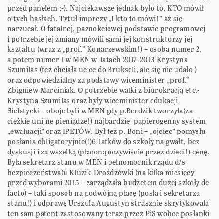
przed panelem ;-). Najciekawsze jednak było to, KTO mówił
o tych hasłach. Tytuł imprezy „I kto to mówi!” aż się
narzucał. O fatalnej, paznokciowej podstawie programowej
i potrzebie jej zmiany mówili sami jej konstruktorzy jej
kształtu (wraz z „prof.” Konarzewskim!) – osoba numer 2,
a potem numer 1 w MEN w latach 2017-2013 Krystyna
Szumilas (też chciała uciec do Brukseli, ale się nie udało )
oraz odpowiedzialny za podstawy wiceminister „prof.”
Zbigniew Marciniak. O potrzebie walki z biurokracją etc.-
Krystyna Szumilas oraz były wiceminister edukacji
Sielatycki – oboje byli w MEN gdy p.Berdzik tworzyła(za
ciężkie unijne pieniądze!) najbardziej papierogenny system
„ewaluacji” oraz IPETÓW. Był też p. Boni – „ojciec” pomysłu
posłania obligatoryjnie(!)6-latków do szkoły na gwałt, bez
dyskusji i za wszelką (płaconą oczywiście przez dzieci!) cenę.
Była sekretarz stanu w MEN i pełnomocnik rządu d/s
bezpieczeństwa(u Kluzik-Drożdżówki (na kilka miesięcy
przed wyborami 2015 – zarządzała budżetem dużej szkoły de
facto) – taki sposób na podwójną płacę (posła i sekretarza
stanu!) i odprawę Urszula Augustyn strasznie skrytykowała
ten sam patent zastosowany teraz przez PiS wobec posłanki