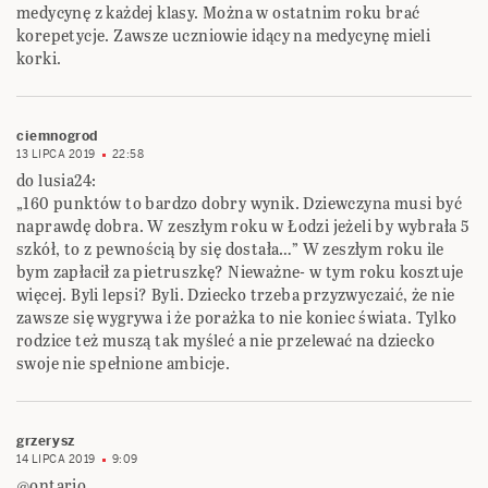
medycynę z każdej klasy. Można w ostatnim roku brać
korepetycje. Zawsze uczniowie idący na medycynę mieli
korki.
ciemnogrod
13 LIPCA 2019
22:58
do lusia24:
„160 punktów to bardzo dobry wynik. Dziewczyna musi być
naprawdę dobra. W zeszłym roku w Łodzi jeżeli by wybrała 5
szkół, to z pewnością by się dostała…” W zeszłym roku ile
bym zapłacił za pietruszkę? Nieważne- w tym roku kosztuje
więcej. Byli lepsi? Byli. Dziecko trzeba przyzwyczaić, że nie
zawsze się wygrywa i że porażka to nie koniec świata. Tylko
rodzice też muszą tak myśleć a nie przelewać na dziecko
swoje nie spełnione ambicje.
grzerysz
14 LIPCA 2019
9:09
@ontario