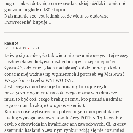
nagle – jak za dotknięciem czarodziejskiej różdżki – zmienić
głoszone poglądy o 180 stopni.
Najsmutniejsze jest jednak to, że wielu to cudowne
„nawrócenie” kupuje…
kaesjot
12 LIPCA 2019
15:50
Dziwię się bardzo, że tak wielu nie rozumie oczywistej rzeczy
– człowiekowi do życia niezbędne są w I-szej kolejności
żywność, odzienie, „dach nad głową” a dalej inne, po kolei
coraz mniej ważne ( np wg hierarchii potrzeb wg Maslowa ).
Wszystko to trzeba WYTWORZYĆ.
Jeśli czegoś nam brakuje to musimy to kupić czyli
praktycznie wymienić na coś, czego mamy w nadmiarze –
musi to być coś, czego brakuje temu, kto posiada nadmiar
tego co nam brakuje ( w uproszczeniu ).
Konieczność wytworzenia potrzebnych nam produktów
i usług wymaga pracowników, którzy POTRAFIĄ to zrobić
czyli o odpowiednich kwalifikacjach zawodowych. Ci, którzy
szermują hasłami o „wolnym rynku” zdają się nie rozumieć