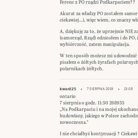
Ferenc z PO rządzi Podkarpaciem??
Akurat za władzy PO zostałem samorz
ciekawiej…), więc wiem, co znaczy wł
A, dziękuję za to, że uprzejmie NIE 
(samorząd, Rząd) odniosłem i do PO, i
wybiórczość, zatem manipulacja.
W ten sposób możesz mi udowodnić w
pisałem o żółtych żyrafach polarnych,
polarnikach żółtych.
kwant25
7 SIERPNIA 2019
13:08
ontario
7 sierpnia o godz. 11:50 268935
„Na Podkarpaciu i na mojej ukochan
budowlany, jakiego w Polsce zachodni
nowoczesna.”
I nie chciałbyś kontynuacji ? Ciekaw