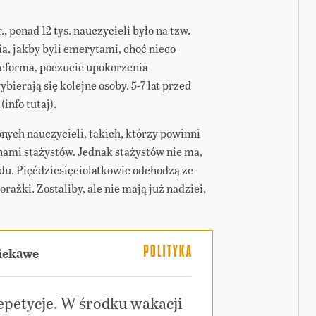
, ponad 12 tys. nauczycieli było na tzw.
, jakby byli emerytami, choć nieco
 reforma, poczucie upokorzenia
erają się kolejne osoby. 5-7 lat przed
 (info
tutaj
).
nych nauczycieli, takich, którzy powinni
ami stażystów. Jednak stażystów nie ma,
odu. Pięćdziesięciolatkowie odchodzą ze
rażki. Zostaliby, ale nie mają już nadziei,
ciekawe
epetycje. W środku wakacji