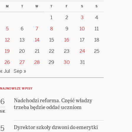
M
T
W
T
F
S
S
1
2
3
4
5
6
7
8
9
10
11
12
13
14
15
16
17
18
19
20
21
22
23
24
25
26
27
28
29
30
31
« Jul
Sep »
NAJNOWSZE WPISY
Nadchodzi reforma. Część władzy
6
trzeba będzie oddać uczniom
SIE
Dyrektor szkoły dzwoni do emerytki
5