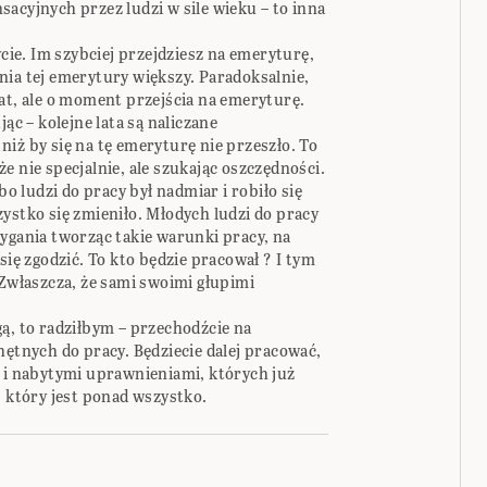
acyjnych przez ludzi w sile wieku – to inna
ycie. Im szybciej przejdziesz na emeryturę,
nia tej emerytury większy. Paradoksalnie,
at, ale o moment przejścia na emeryturę.
ąc – kolejne lata są naliczane
iż by się na tę emeryturę nie przeszło. To
e nie specjalnie, ale szukając oszczędności.
bo ludzi do pracy był nadmiar i robiło się
ystko się zmieniło. Młodych ludzi do pracy
ygania tworząc takie warunki pracy, na
się zgodzić. To kto będzie pracował ? I tym
 Zwłaszcza, że sami swoimi głupimi
ą, to radziłbym – przechodźcie na
hętnych do pracy. Będziecie dalej pracować,
m i nabytymi uprawnieniami, których już
, który jest ponad wszystko.