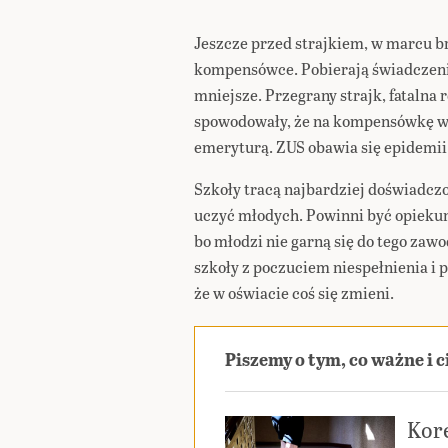
Jeszcze przed strajkiem, w marcu br.
kompensówce. Pobierają świadczenia
mniejsze. Przegrany strajk, fatalna
spowodowały, że na kompensówkę wybi
emeryturą. ZUS obawia się
epidemii
Szkoły tracą najbardziej doświadczo
uczyć młodych. Powinni być opiekun
bo młodzi nie garną się do tego zaw
szkoły z poczuciem niespełnienia i po
że w oświacie coś się zmieni.
Piszemy o tym, co ważne i 
Kor