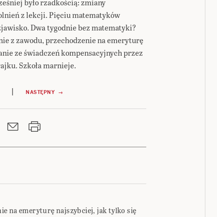
ześniej było rzadkością: zmiany
olnień z lekcji. Pięciu matematyków
e zjawisko. Dwa tygodnie bez matematyki?
nie z zawodu, przechodzenie na emeryturę
ystanie ze świadczeń kompensacyjnych przez
rajku. Szkoła marnieje.
|
NASTĘPNY →
 na emeryturę najszybciej, jak tylko się