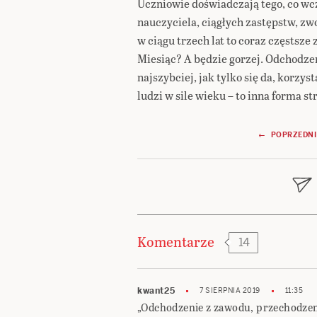
Uczniowie doświadczają tego, co wc
nauczyciela, ciągłych zastępstw, zw
w ciągu trzech lat to coraz częstsz
Miesiąc? A będzie gorzej. Odchodze
najszybciej, jak tylko się da, korz
ludzi w sile wieku – to inna forma st
Nawigacja
← POPRZEDNI
wpisu
Komentarze
14
kwant25
7 SIERPNIA 2019
11:35
„Odchodzenie z zawodu, przechodzenie