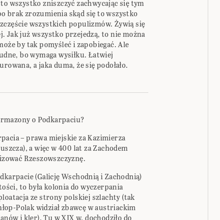
 to wszystko zniszczyć zachwycając się tym
o brak zrozumienia skąd się to wszystko
ieszczęście wszystkich populizmów. Żywią się
. Jak już wszystko przejedzą, to nie można
może by tak pomyśleć i zapobiegać. Ale
rudne, bo wymaga wysiłku. Łatwiej
urowana, a jaka duma, że się podołało.
armazony o Podkarpaciu?
pacia – prawa miejskie za Kazimierza
puszcza), a więc w 400 lat za Zachodem
ilizować Rzeszowszczyznę.
dkarpacie (Galicję Wschodnią i Zachodnią)
tości, to była kolonia do wyczerpania
loatacja ze strony polskiej szlachty (tak
 chłop-Polak widział zbawcę w austriackim
panów i kler). Tu w XIX w. dochodziło do