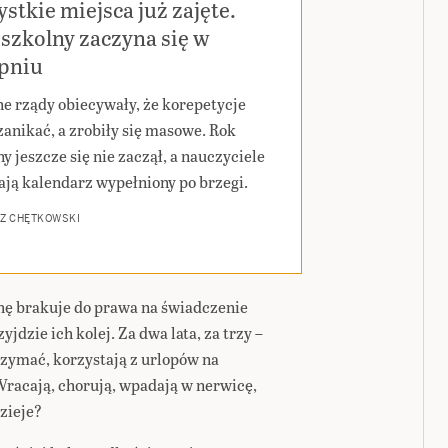
stkie miejsca już zajęte.
szkolny zaczyna się w
rpniu
ne rządy obiecywały, że korepetycje
zanikać, a zrobiły się masowe. Rok
y jeszcze się nie zaczął, a nauczyciele
ają kalendarz wypełniony po brzegi.
Z CHĘTKOWSKI
chę brakuje do prawa na świadczenie
jdzie ich kolej. Za dwa lata, za trzy –
rzymać, korzystają z urlopów na
racają, chorują, wpadają w nerwicę,
dzieje?