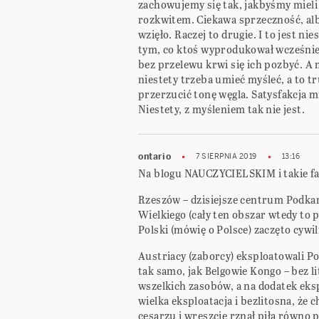
zachowujemy się tak, jakbyśmy mieli
rozkwitem. Ciekawa sprzeczność, alb
wzięło. Raczej to drugie. I to jest n
tym, co ktoś wyprodukował wcześniej
bez przelewu krwi się ich pozbyć. A 
niestety trzeba umieć myśleć, a to t
przerzucić tonę węgla. Satysfakcja m
Niestety, z myśleniem tak nie jest.
ontario
7 SIERPNIA 2019
13:16
Na blogu NAUCZYCIELSKIM i takie f
Rzeszów – dzisiejsze centrum Podkar
Wielkiego (cały ten obszar wtedy to 
Polski (mówię o Polsce) zaczęto cyw
Austriacy (zaborcy) eksploatowali Po
tak samo, jak Belgowie Kongo – bez li
wszelkich zasobów, a na dodatek eksp
wielka eksploatacja i bezlitosna, że
cesarzu i wreszcie rznął piłą równo 