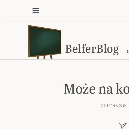
BelferBlog
B
Może na k
7 SIERPNIA 2019