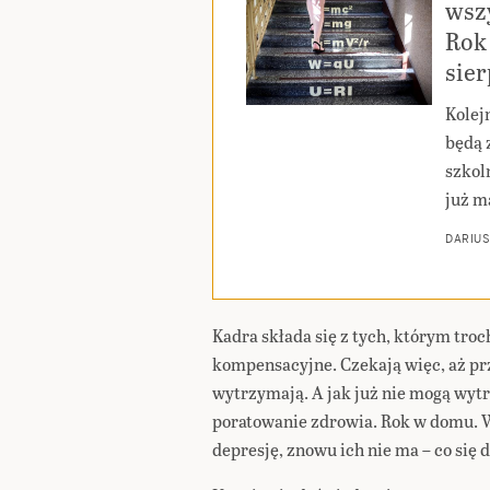
wszy
Rok 
sie
Kolej
będą 
szkoln
już m
DARIUS
Kadra składa się z tych, którym tro
kompensacyjne. Czekają więc, aż przy
wytrzymają. A jak już nie mogą wyt
poratowanie zdrowia. Rok w domu. W
depresję, znowu ich nie ma – co się 