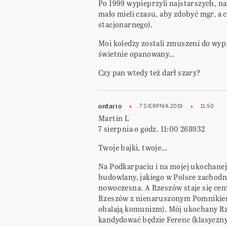
Po 1999 wypieprzyli najstarszych, na
mało mieli czasu, aby zdobyć mgr, a 
stacjonarnego).
Moi koledzy zostali zmuszeni do wyp… 
świetnie opanowany…
Czy pan wtedy też darł szary?
ontario
7 SIERPNIA 2019
11:50
Martin L
7 sierpnia o godz. 11:00 268932
Twoje bajki, twoje…
Na Podkarpaciu i na mojej ukochane
budowlany, jakiego w Polsce zachodni
nowoczesna. A Rzeszów staje się ce
Rzeszów z nienaruszonym Pomnikiem
obalają komunizm). Mój ukochany Rze
kandydować będzie Ferenc (klasyczny pi