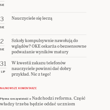
SIE
Nauczyciele się leczą
3
SIE
Szkoły kompulsywnie nawołują do
2
wglądów? OKE oskarża o bezsensowne
SIE
podważanie wyników matury
W kwestii zakazu telefonów
31
nauczyciele powinni dać dobry
LIP
przykład. Nic z tego!
NAJNOWSZE KOMENTARZE
Nadchodzi reforma. Część
Płynna rzeczywistość
o
władzy trzeba będzie oddać uczniom