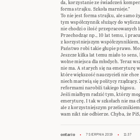
da, korzystanie ze świadczeń kompens
forma strajku. Szkoła marnieje.”
To nie jest forma strajku, ale samo ż
tym współczynnik służący do wylicza
nie chodzi o ilość przepracowanych l
Przechodząc np., 10 lat temu, i pracuj
z korzystniejszym współczynnikiem, n
Państwo robi takie głupie prawo. Moż
Jeszcze kilka lat temu miało to sens, 
wolne miejsca dla młodych. Teraz wsz
nie ma. A starych się na emeryturę w
które większość nauczycieli nie chce 
niech martwią się politycy rządzący.
reformami narobili takiego bigosu.
Jeśli miałbym radzić tym, którzy mog
emeryturę. I tak w szkołach nie ma c
ale z korzystniejszym przelicznikie
wam nikt nie odbierze. Chyba, że PiS
ontario
7 SIERPNIA 2019
11:37