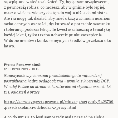
są wplątane w sieć uzależnień. Ty, będąc samorządowcem,
z pewnością robisz, co możesz, aby w gminie było lepiej,
masz o wiele łatwiejszy dostęp do wójta niż ja do ministra.
Ale i ja mogę tak działać, aby mieć ukazywać moim uczniom
świat cennych wartości, dyskutować o potrzebie szacunku
i tolerancji podczas lekcji. Te kwestie zahaczają o tematykę
każdej lekcji, tylko trzeba uchwycić punkt zaczepienia.
W dobie memów i konkurencyjnych środków przekazu o to
łatwo.
Płynna Rzeczywistość
12 SIERPNIA 2019
18:15
Nauczyciele wychowania przedszkolnego to najbardziej
poszukiwana kadra pedagogiczna – wynika z kwerendy DGP.
W całej Polsce na stronach kuratoriów od stycznia wisi ok. 1,4
tys. ogłoszeń o pracę
https://serwisy.gazetaprawna.pl/edukacja/artykuly/1425709
,przedszkolanki-odchodza-z-pracy.html
A co do wpisu, to jeśli samorządy mają przejać na siebie