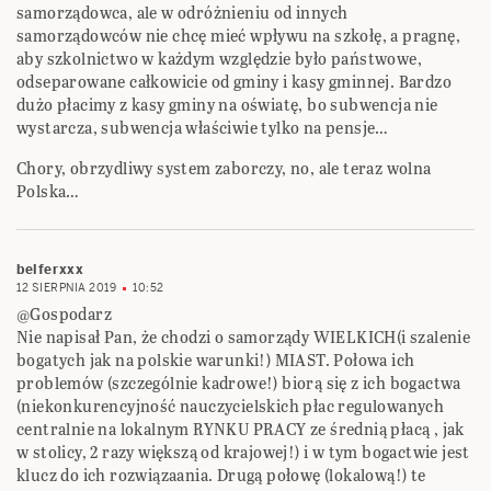
samorządowca, ale w odróżnieniu od innych
samorządowców nie chcę mieć wpływu na szkołę, a pragnę,
aby szkolnictwo w każdym względzie było państwowe,
odseparowane całkowicie od gminy i kasy gminnej. Bardzo
dużo płacimy z kasy gminy na oświatę, bo subwencja nie
wystarcza, subwencja właściwie tylko na pensje…
Chory, obrzydliwy system zaborczy, no, ale teraz wolna
Polska…
belferxxx
12 SIERPNIA 2019
10:52
@Gospodarz
Nie napisał Pan, że chodzi o samorządy WIELKICH(i szalenie
bogatych jak na polskie warunki!) MIAST. Połowa ich
problemów (szczególnie kadrowe!) biorą się z ich bogactwa
(niekonkurencyjność nauczycielskich płac regulowanych
centralnie na lokalnym RYNKU PRACY ze średnią płacą , jak
w stolicy, 2 razy większą od krajowej!) i w tym bogactwie jest
klucz do ich rozwiązaania. Drugą połowę (lokalową!) te