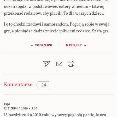
uczeń spędzi w podstawówce, cztery w liceum – łatwiej
przekonać rodziców, aby płacili. To dla waszych dzieci.
I o to chodzi rządowi i samorządom. Pograją sobie w swoją
grę, a pieniądze dadzą zniecierpliwieni rodzice. Szafa gra.
Nawigacja
|
← POPRZEDNI
NASTĘPNY →
wpisu
Komentarze
24
lspi
12 SIERPNIA 2019
9:16
13 października 2019 roku wyborcy pogonią partię, która