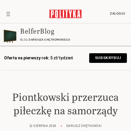
ZALOGUJ
BelferBlog
BLOG
DARIUSZA CHĘTKOWSKIEGO
Oferta na pierwszy rok:
5 zł/tydzień
SUBSKRYBUJ
Piontkowski przerzuca
piłeczkę na samorządy
12 SIERPNIA 2019
DARIUSZ CHĘTKOWSKI