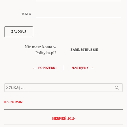
HASŁO :
Nie masz konta w
ZAREJESTRUJ SIĘ
Polityka.pl?
Nawigacja
|
← POPRZEDNI
NASTĘPNY →
wpisu
Szukaj:
KALENDARZ
SIERPIEŃ 2019