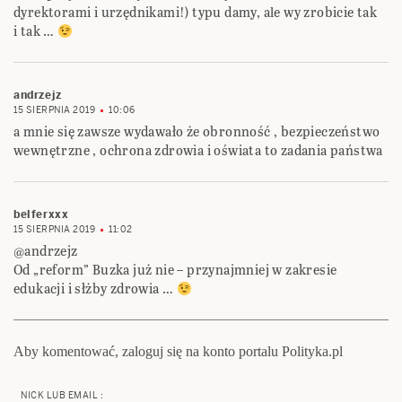
dyrektorami i urzędnikami!) typu damy, ale wy zrobicie tak
i tak …
andrzejz
15 SIERPNIA 2019
10:06
a mnie się zawsze wydawało że obronność , bezpieczeństwo
wewnętrzne , ochrona zdrowia i oświata to zadania państwa
belferxxx
15 SIERPNIA 2019
11:02
@andrzejz
Od „reform” Buzka już nie – przynajmniej w zakresie
edukacji i słżby zdrowia …
Aby komentować, zaloguj się na konto portalu Polityka.pl
NICK LUB EMAIL :