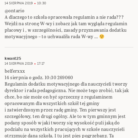
14 SIERPNIA 2019
10:30
@ontario
A dlaczego to szkoła opracowała regulamin a nie rada???
Wejdź na stronę W-wy i zobacz jak tam wygląda regulamin
płacowy i , w szczególności, zasady przyznawania dodatku
motywacyjnego – to uchwaaliła rada W-wy …
kwant25
14 SIERPNIA 2019
17:17
belferxxx
14 sierpnia o godz. 10:30 269060
Regulamin dodatku motywacyjnego dla nauczycieli tworzy
dyrektor i rada pedagogiczna. Nie może tego zrobić, tak jak
chce, bo nie może on być sprzeczny z regulaminem
opracowanym dla wszystkich szkół tej gminy
i zatwierdzonym przez radę gminy. Ten pierwszy jest
szczegółowy, ten drugi ogólny. Ale to w tym gminnym jest
podany sposób w jaki tworzy się wysokość puli jaką do
podziału na wszystkich pracujących w szkole nauczycieli
otrzymuje dana szkoła. I tu jest pies pogrzebany. Ta