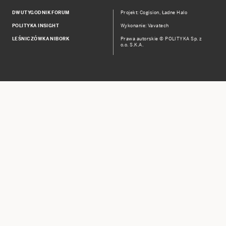
DWUTYGODNIK FORUM
Projekt:
Cogision
,
Ładne Halo
POLITYKA INSIGHT
Wykonanie: Vavatech
LEŚNICZÓWKA NIBORK
Prawa autorskie © POLITYKA Sp. z
o.o. S.K.A.