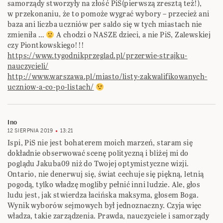
samorządy stworzyły na złość PiS(pierwszą zresztą też!),
w przekonaniu, że to pomoże wygrać wybory – przecież ani
baza ani liczba uczniów per saldo się w tych miastach nie
zmieniła …
A chodzi o NASZE dzieci, a nie PiS, Zalewskiej
czy Piontkowskiego!!!
https://www.tygodnikprzeglad.pl/przerwie-strajku-
nauczycieli/
http://www.warszawa.pl/miasto/listy-zakwalifikowanych-
uczniow-a-co-po-listach/
Ino
12 SIERPNIA 2019
13:21
Ispi, PiS nie jest bohaterem moich marzeń, staram się
dokładnie obserwować scenę polityczną i bliżej mi do
poglądu Jakuba09 niż do Twojej optymistyczne wizji.
Ontario, nie denerwuj się, świat cechuje się piękną, letnią
pogodą, tylko władzę mogliby pełnić inni ludzie. Ale, głos
ludu jest, jak stwierdza łacińska maksyma, głosem Boga.
Wynik wyborów sejmowych był jednoznaczny. Czyja więc
władza, takie zarządzenia. Prawda, nauczyciele i samorządy