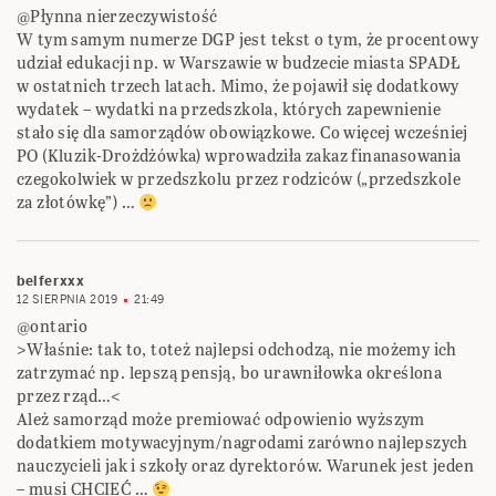
@Płynna nierzeczywistość
W tym samym numerze DGP jest tekst o tym, że procentowy
udział edukacji np. w Warszawie w budzecie miasta SPADŁ
w ostatnich trzech latach. Mimo, że pojawił się dodatkowy
wydatek – wydatki na przedszkola, których zapewnienie
stało się dla samorządów obowiązkowe. Co więcej wcześniej
PO (Kluzik-Drożdżówka) wprowadziła zakaz finanasowania
czegokolwiek w przedszkolu przez rodziców („przedszkole
za złotówkę”) …
belferxxx
12 SIERPNIA 2019
21:49
@ontario
>Właśnie: tak to, toteż najlepsi odchodzą, nie możemy ich
zatrzymać np. lepszą pensją, bo urawniłowka określona
przez rząd…<
Ależ samorząd może premiować odpowienio wyższym
dodatkiem motywacyjnym/nagrodami zarówno najlepszych
nauczycieli jak i szkoły oraz dyrektorów. Warunek jest jeden
– musi CHCIEĆ …