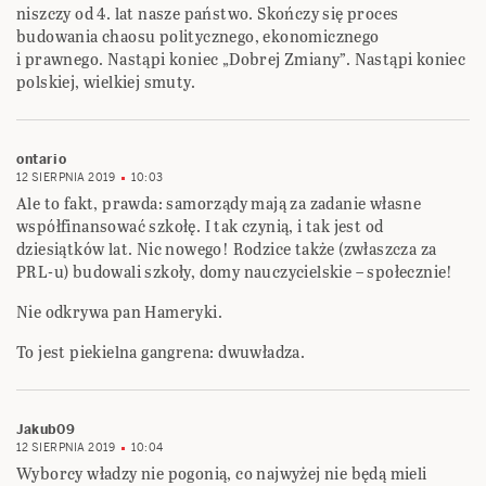
niszczy od 4. lat nasze państwo. Skończy się proces
budowania chaosu politycznego, ekonomicznego
i prawnego. Nastąpi koniec „Dobrej Zmiany”. Nastąpi koniec
polskiej, wielkiej smuty.
ontario
12 SIERPNIA 2019
10:03
Ale to fakt, prawda: samorządy mają za zadanie własne
współfinansować szkołę. I tak czynią, i tak jest od
dziesiątków lat. Nic nowego! Rodzice także (zwłaszcza za
PRL-u) budowali szkoły, domy nauczycielskie – społecznie!
Nie odkrywa pan Hameryki.
To jest piekielna gangrena: dwuwładza.
Jakub09
12 SIERPNIA 2019
10:04
Wyborcy władzy nie pogonią, co najwyżej nie będą mieli