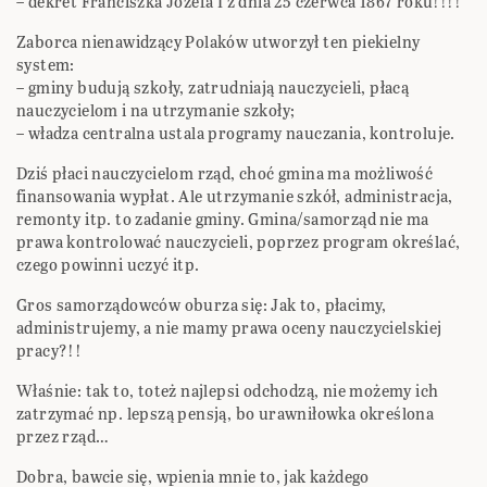
– dekret Franciszka Józefa I z dnia 25 czerwca 1867 roku!!!!
Zaborca nienawidzący Polaków utworzył ten piekielny
system:
– gminy budują szkoły, zatrudniają nauczycieli, płacą
nauczycielom i na utrzymanie szkoły;
– władza centralna ustala programy nauczania, kontroluje.
Dziś płaci nauczycielom rząd, choć gmina ma możliwość
finansowania wypłat. Ale utrzymanie szkół, administracja,
remonty itp. to zadanie gminy. Gmina/samorząd nie ma
prawa kontrolować nauczycieli, poprzez program określać,
czego powinni uczyć itp.
Gros samorządowców oburza się: Jak to, płacimy,
administrujemy, a nie mamy prawa oceny nauczycielskiej
pracy?!!
Właśnie: tak to, toteż najlepsi odchodzą, nie możemy ich
zatrzymać np. lepszą pensją, bo urawniłowka określona
przez rząd…
Dobra, bawcie się, wpienia mnie to, jak każdego