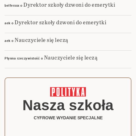
Dyrektor szkoły dzwoni do emerytki
belferxxx
o
Dyrektor szkoły dzwoni do emerytki
aek
o
Nauczyciele się leczą
aek
o
Nauczyciele się leczą
Płynna rzeczywistość
o
Nasza szkoła
CYFROWE WYDANIE SPECJALNE