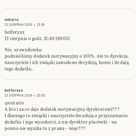
ontario
13 SIERPNIA 2019
13:19
belferxxx
12 sierpnia o godz. 21:49 269051
Nie, urawniłowka:
podnieśliśmy dodatek motywacyjny o 100%. Ale to dyrekcja,
nauczyciele i ich związki zawodowe decydują, komu i ile dają
tego dodatku.
belferxxx
13 SIERPNIA 2019
15:53
@ontario
A kto i za co daje dodatek motywacyjny dyrektorowi???
I dlaczego to związki i nauczyciele decydują o przyznawaniu
dodatku i jego wysokości, a nie dyrektor placówki – na
pewno nie wynika to z prawa – więc???