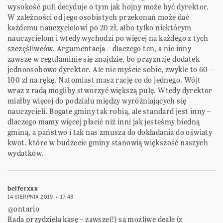
wysokość puli decyduje o tym jak hojny może być dyrektor.
W zależności od jego osobistych przekonań może dać
każdemu nauczycielowi po 20 zł, albo tylko niektórym
nauczycielom i wtedy wychodzi po więcej na każdego z tych
szczęśliwców. Argumentacja – dlaczego ten, a nie inny
zawsze w regulaminie się znajdzie, bo przyznaje dodatek
jednoosobowo dyrektor. Ale nie myście sobie, zwykle to 60 –
100 zł na rękę. Natomiast masz rację co do jednego. Wójt
wraz z radą mogliby stworzyć większą pulę. Wtedy dyrektor
miałby więcej do podziału między wyróżniających się
nauczycieli. Bogate gminy tak robią, ale standard jest inny –
dlaczego mamy więcej płacić niż inni jak jesteśmy biedną
gminą, a państwo i tak nas zmusza do dokładania do oświaty
kwot, które w budżecie gminy stanowią większość naszych
wydatków.
belferxxx
14 SIERPNIA 2019
17:43
@ontario
Rada przydziela kasę – zawsze(!) są możliwe deale (z