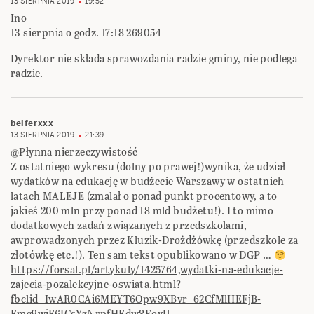
13 SIERPNIA 2019
19:52
Ino
13 sierpnia o godz. 17:18 269054
Dyrektor nie składa sprawozdania radzie gminy, nie podlega
radzie.
belferxxx
13 SIERPNIA 2019
21:39
@Płynna nierzeczywistość
Z ostatniego wykresu (dolny po prawej!)wynika, że udział
wydatków na edukację w budżecie Warszawy w ostatnich
latach MALEJE (zmalał o ponad punkt procentowy, a to
jakieś 200 mln przy ponad 18 mld budżetu!). I to mimo
dodatkowych zadań związanych z przedszkolami,
awprowadzonych przez Kluzik-Drożdżówkę (przedszkole za
złotówkę etc.!). Ten sam tekst opublikowano w DGP …
https://forsal.pl/artykuly/1425764,wydatki-na-edukacje-
zajecia-pozalekcyjne-oswiata.html?
fbclid=IwAR0CAi6MEYT6Opw9XBvr_62CfMlHEFjB-
Emg9wiF6ICsYzNrpfHEdw8EoyU