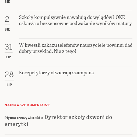
SIE
Szkoły kompulsywnie nawołują do wglądów? OKE
2
oskarża o bezsensowne podważanie wyników matury
SIE
W kwestii zakazu telefonów nauczyciele powinni dać
31
dobry przykład. Nic z tego!
LIP
Korepetytorzy otwierają szampana
28
LIP
NAJNOWSZE KOMENTARZE
Dyrektor szkoły dzwoni do
Płynna rzeczywistość
o
emerytki