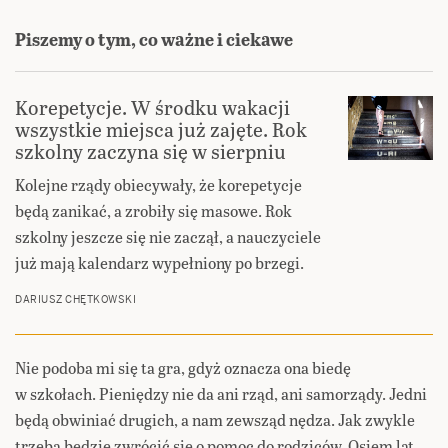
Piszemy o tym, co ważne i ciekawe
Korepetycje. W środku wakacji
wszystkie miejsca już zajęte. Rok
szkolny zaczyna się w sierpniu
Kolejne rządy obiecywały, że korepetycje
będą zanikać, a zrobiły się masowe. Rok
szkolny jeszcze się nie zaczął, a nauczyciele
już mają kalendarz wypełniony po brzegi.
DARIUSZ CHĘTKOWSKI
Nie podoba mi się ta gra, gdyż oznacza ona biedę
w szkołach. Pieniędzy nie da ani rząd, ani samorządy. Jedni
będą obwiniać drugich, a nam zewsząd nędza. Jak zwykle
trzeba będzie zwrócić się o pomoc do rodziców. Osiem lat