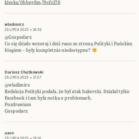
kleska/0bbpy8m,79cfc278
wladimirz
25 LIPCA 2023
16:32
@Gospodarz
Co się działo wczoraj i dziś rano ze stroną Polityki i Pańskim
blogiem – były kompletnie niedostępne?
Dariusz Chętkowski
25 LIPCA 2023
17:27
@wladimirz
Redakcja Polityki podała, że był atak hakerski. Działał tylko
Facebook i tam była notka o problemach.
Pozdrawiam
Gospodarz
aaee
25 LIPCA 2023
19:16