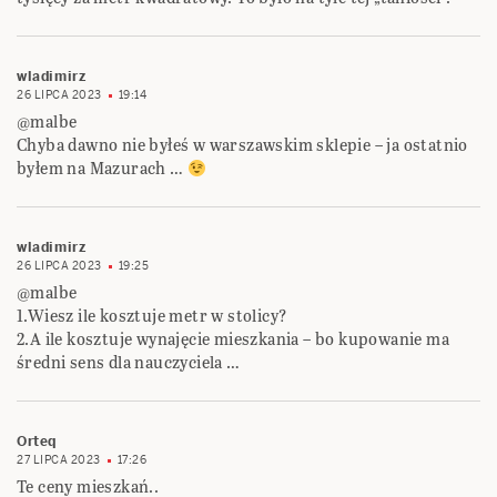
wladimirz
26 LIPCA 2023
19:14
@malbe
Chyba dawno nie byłeś w warszawskim sklepie – ja ostatnio
byłem na Mazurach …
wladimirz
26 LIPCA 2023
19:25
@malbe
1.Wiesz ile kosztuje metr w stolicy?
2.A ile kosztuje wynajęcie mieszkania – bo kupowanie ma
średni sens dla nauczyciela …
Orteq
27 LIPCA 2023
17:26
Te ceny mieszkań..