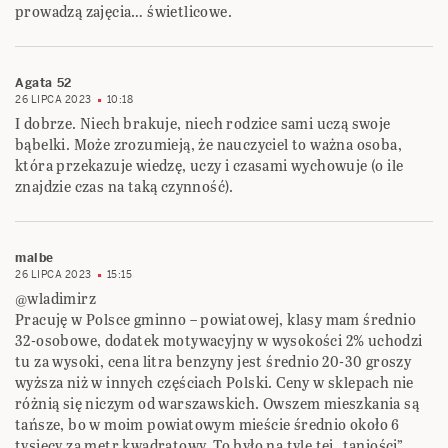
prowadzą zajęcia… świetlicowe.
Agata 52
26 LIPCA 2023
10:18
I dobrze. Niech brakuje, niech rodzice sami uczą swoje
bąbelki. Może zrozumieją, że nauczyciel to ważna osoba,
która przekazuje wiedzę, uczy i czasami wychowuje (o ile
znajdzie czas na taką czynność).
malbe
26 LIPCA 2023
15:15
@wladimirz
Pracuję w Polsce gminno – powiatowej, klasy mam średnio
32-osobowe, dodatek motywacyjny w wysokości 2% uchodzi
tu za wysoki, cena litra benzyny jest średnio 20-30 groszy
wyższa niż w innych częściach Polski. Ceny w sklepach nie
różnią się niczym od warszawskich. Owszem mieszkania są
tańsze, bo w moim powiatowym mieście średnio około 6
tysięcy za metr kwadratowy. To było na tyle tej „taniości”.