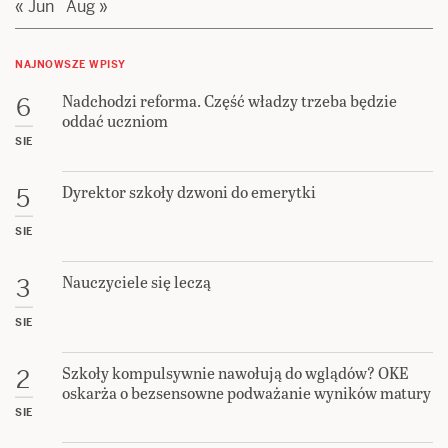
« Jun
Aug »
NAJNOWSZE WPISY
Nadchodzi reforma. Część władzy trzeba będzie
6
oddać uczniom
SIE
Dyrektor szkoły dzwoni do emerytki
5
SIE
Nauczyciele się leczą
3
SIE
Szkoły kompulsywnie nawołują do wglądów? OKE
2
oskarża o bezsensowne podważanie wyników matury
SIE