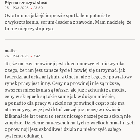
Płynna rzeczywistość
25 LIPCA 2023
23:50
Ostatnio na jakiejś imprezie spotkałem polonistę
z wykształcenia, scrum-leadera z zawodu. Mam nadzieję, że
to nic nieprzystojnego.
malbe
26 LIPCA 2023
7:42
To, że na tzw. prowincji jest dużo nauczycieli nie wynika
z tego, że tam jest tańsze życie i łatwiej się utrzymać, jak
twierdzi autorka artykułu z Onetu, ale z tego, że powiatowy
rynek pracy jest inny. Ceny na prowincji nie są niższe,
owszem mieszkania są tańsze, ale już rachunki za media,
ceny w sklepach są takie same jak w dużym mieście,
a ponadto dla pracy w szkole na prowincji często nie ma
alternatywy, więc jeśli ktoś zaczął już pracę w oświacie
kilkanaście lat temu to teraz niczego raczej poza szkołą nie
znajdzie. Dzielenie nauczycieli na tych z wielkich miast i tych
z prowincji jest szkodliwe i działa na niekorzyść całego
systemu edukacji.