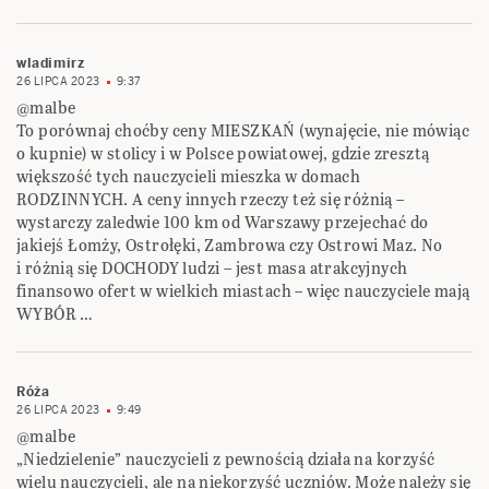
wladimirz
26 LIPCA 2023
9:37
@malbe
To porównaj choćby ceny MIESZKAŃ (wynajęcie, nie mówiąc
o kupnie) w stolicy i w Polsce powiatowej, gdzie zresztą
większość tych nauczycieli mieszka w domach
RODZINNYCH. A ceny innych rzeczy też się różnią –
wystarczy zaledwie 100 km od Warszawy przejechać do
jakiejś Łomży, Ostrołęki, Zambrowa czy Ostrowi Maz. No
i różnią się DOCHODY ludzi – jest masa atrakcyjnych
finansowo ofert w wielkich miastach – więc nauczyciele mają
WYBÓR …
Róża
26 LIPCA 2023
9:49
@malbe
„Niedzielenie” nauczycieli z pewnością działa na korzyść
wielu nauczycieli, ale na niekorzyść uczniów. Może należy się