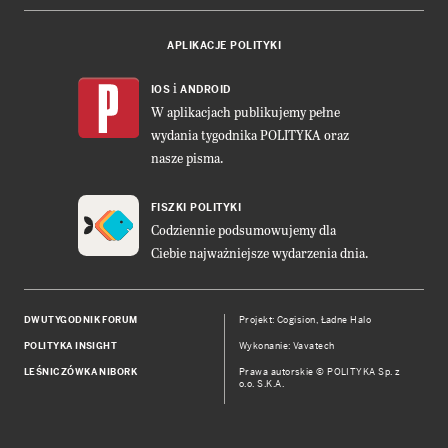
APLIKACJE POLITYKI
i
IOS
ANDROID
W aplikacjach publikujemy pełne
wydania tygodnika POLITYKA oraz
nasze pisma.
FISZKI POLITYKI
Codziennie podsumowujemy dla
Ciebie najważniejsze wydarzenia dnia.
DWUTYGODNIK FORUM
Projekt:
Cogision
,
Ładne Halo
POLITYKA INSIGHT
Wykonanie: Vavatech
LEŚNICZÓWKA NIBORK
Prawa autorskie © POLITYKA Sp. z
o.o. S.K.A.