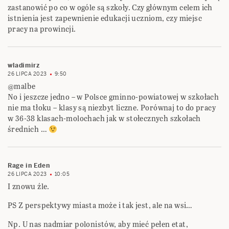
zastanowić po co w ogóle są szkoły. Czy głównym celem ich
istnienia jest zapewnienie edukacji uczniom, czy miejsc
pracy na prowincji.
wladimirz
26 LIPCA 2023
9:50
@malbe
No i jeszcze jedno – w Polsce gminno-powiatowej w szkołach
nie ma tłoku – klasy są niezbyt liczne. Porównaj to do pracy
w 36-38 klasach-molochach jak w stołecznych szkołach
średnich …
Rage in Eden
26 LIPCA 2023
10:05
I znowu źle.
PS Z perspektywy miasta może i tak jest, ale na wsi…
Np. U nas nadmiar polonistów, aby mieć pełen etat,