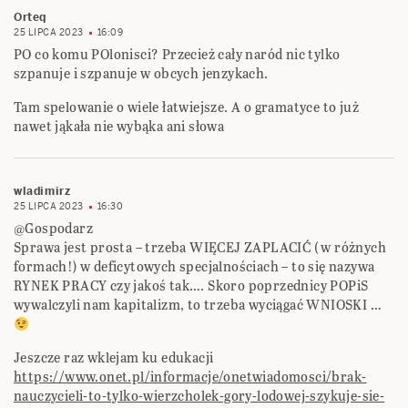
Orteq
25 LIPCA 2023
16:09
PO co komu POlonisci? Przecież cały naród nic tylko
szpanuje i szpanuje w obcych jenzykach.
Tam spelowanie o wiele łatwiejsze. A o gramatyce to już
nawet jąkała nie wybąka ani słowa
wladimirz
25 LIPCA 2023
16:30
@Gospodarz
Sprawa jest prosta – trzeba WIĘCEJ ZAPLACIĆ ( w różnych
formach!) w deficytowych specjalnościach – to się nazywa
RYNEK PRACY czy jakoś tak…. Skoro poprzednicy POPiS
wywalczyli nam kapitalizm, to trzeba wyciągać WNIOSKI …
Jeszcze raz wklejam ku edukacji
https://www.onet.pl/informacje/onetwiadomosci/brak-
nauczycieli-to-tylko-wierzcholek-gory-lodowej-szykuje-sie-