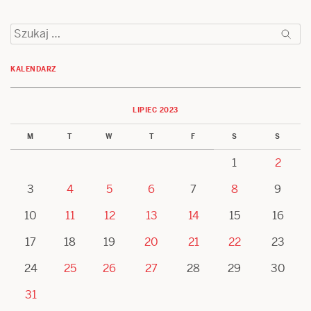
wpisu
Szukaj:
KALENDARZ
LIPIEC 2023
M
T
W
T
F
S
S
1
2
3
4
5
6
7
8
9
10
11
12
13
14
15
16
17
18
19
20
21
22
23
24
25
26
27
28
29
30
31