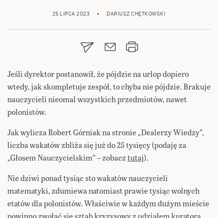
25 LIPCA 2023
DARIUSZ CHĘTKOWSKI
Jeśli dyrektor postanowił, że pójdzie na urlop dopiero
wtedy, jak skompletuje zespół, to chyba nie pójdzie. Brakuje
nauczycieli nieomal wszystkich przedmiotów, nawet
polonistów.
Jak wylicza Robert Górniak na stronie „Dealerzy Wiedzy”,
liczba wakatów zbliża się już do 25 tysięcy (podaję za
„Głosem Nauczycielskim” – zobacz
tutaj
).
Nie dziwi ponad tysiąc sto wakatów nauczycieli
matematyki, zdumiewa natomiast prawie tysiąc wolnych
etatów dla polonistów. Właściwie w każdym dużym mieście
powinno zwołać się sztab kryzysowy z udziałem kuratora