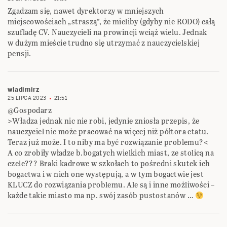
Zgadzam się, nawet dyrektorzy w mniejszych
miejscowościach „straszą”, że mieliby (gdyby nie RODO) całą
szufladę CV. Nauczycieli na prowincji wciąż wielu. Jednak
w dużym mieście trudno się utrzymać z nauczycielskiej
pensji.
wladimirz
25 LIPCA 2023
21:51
@Gospodarz
>Władza jednak nic nie robi, jedynie zniosła przepis, że
nauczyciel nie może pracować na więcej niż półtora etatu.
Teraz już może. I to niby ma być rozwiązanie problemu?<
A co zrobiły władze b.bogatych wielkich miast, ze stolicą na
czele??? Braki kadrowe w szkołach to pośredni skutek ich
bogactwa i w nich one występują, a w tym bogactwie jest
KLUCZ do rozwiązania problemu. Ale są i inne możliwości –
każde takie miasto ma np. swój zasób pustostanów …