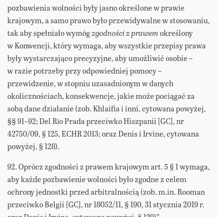
pozbawienia wolności były jasno określone w prawie
krajowym, a samo prawo było przewidywalne w stosowaniu,
tak aby spełniało wymóg
zgodności z prawem
określony
w Konwencji, który wymaga, aby wszystkie przepisy prawa
były wystarczająco precyzyjne, aby umożliwić osobie –
w razie potrzeby przy odpowiedniej pomocy –
przewidzenie, w stopniu uzasadnionym w danych
okolicznościach, konsekwencje, jakie może pociągać za
sobą dane działanie (zob. Khlaifia i inni, cytowana powyżej,
§§ 91–92; Del Río Prada przeciwko Hiszpanii [GC], nr
42750/09, § 125, ECHR 2013; oraz Denis i Irvine, cytowana
powyżej, § 128).
92. Oprócz zgodności z prawem krajowym art. 5 § 1 wymaga,
aby każde pozbawienie wolności było zgodne z celem
ochrony jednostki przed arbitralnością (zob. m.in. Rooman
przeciwko Belgii [GC], nr 18052/11, § 190, 31 stycznia 2019 r.
oraz Denis i Irvine, cytowane powyżej, § 129)”.