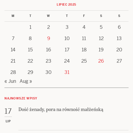
LIPIEC 2025
M
T
W
T
F
S
S
1
2
3
4
5
6
7
8
9
10
11
12
13
14
15
16
17
18
19
20
21
22
23
24
25
26
27
28
29
30
31
« Jun
Aug »
NAJNOWSZE WPISY
Dość żenady, pora na równość małżeńską
17
LIP