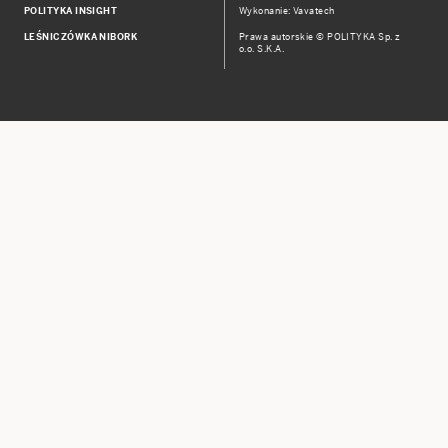
POLITYKA INSIGHT
Wykonanie: Vavatech
LEŚNICZÓWKA NIBORK
Prawa autorskie © POLITYKA Sp. z
o.o. S.K.A.