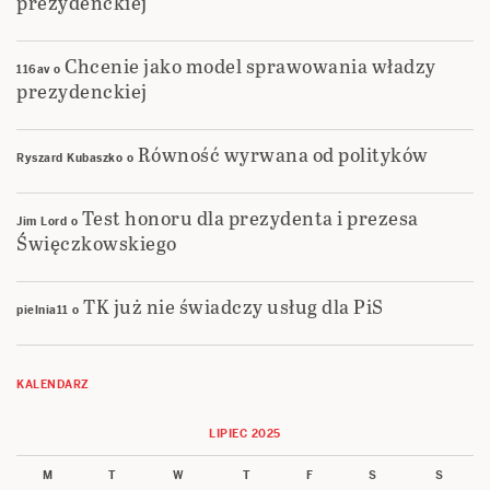
prezydenckiej
Chcenie jako model sprawowania władzy
116av
o
prezydenckiej
Równość wyrwana od polityków
Ryszard Kubaszko
o
Test honoru dla prezydenta i prezesa
Jim Lord
o
Święczkowskiego
TK już nie świadczy usług dla PiS
pielnia11
o
KALENDARZ
LIPIEC 2025
M
T
W
T
F
S
S