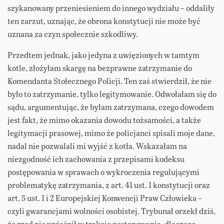
szykanowany przeniesieniem do innego wydziału – oddaliły
ten zarzut, uznając, że obrona konstytucji nie może być
uznana za czyn społecznie szkodliwy.
Przedtem jednak, jako jedyna z uwięzionych w tamtym
kotle, złożyłam skargę na bezprawne zatrzymanie do
Komendanta Stołecznego Policji. Ten zaś stwierdził, że nie
było to zatrzymanie, tylko legitymowanie. Odwołałam się do
sądu, argumentując, że byłam zatrzymana, czego dowodem
jest fakt, że mimo okazania dowodu tożsamości, a także
legitymacji prasowej, mimo że policjanci spisali moje dane,
nadal nie pozwalali mi wyjść z kotła. Wskazałam na
niezgodność ich zachowania z przepisami kodeksu
postępowania w sprawach o wykroczenia regulującymi
problematykę zatrzymania, z art. 41 ust. 1 konstytucji oraz
art. 5 ust. 1 i 2 Europejskiej Konwencji Praw Człowieka –
czyli gwarancjami wolności osobistej. Trybunał orzekł dziś,
że rząd nie wyjaśnił w trakcie postępowania, dlaczego