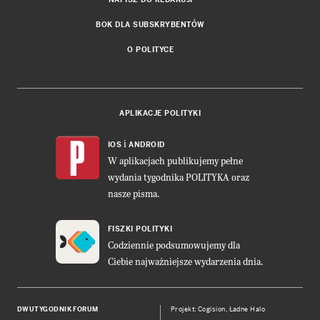
BOK DLA SUBSKRYBENTÓW
O POLITYCE
APLIKACJE POLITYKI
i
IOS
ANDROID
W aplikacjach publikujemy pełne
wydania tygodnika POLITYKA oraz
nasze pisma.
FISZKI POLITYKI
Codziennie podsumowujemy dla
Ciebie najważniejsze wydarzenia dnia.
DWUTYGODNIK FORUM
Projekt:
Cogision
,
Ładne Halo