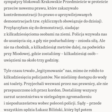
sympatycy blokowali Krakowskie Przedmieście w proteście
przeciw nowemu prawu, które zakazywało
kontrdemonstracji (to prawo o uprzywilejowanych
demonstracjach tzw. cyklicznych obowiązuje do dzisiaj).
Przyłączyłam się do demonstracji, siadając
z kilkudziesięcioma osobami na ziemi. Policja wzywała nas
do usunięcia się, a gdy nie posłuchaliśmy – zniosła siłą. Ale
nie na chodnik, a kilkadziesiąt metrów dalej, na podwórko
przy Miodowej, gdzie zostaliśmy – kilkadziesiąt osób –
uwięzieni na około trzy godziny.
Tyle czasu trwało „legitymowanie” nas, mimo że robiło to
kilkudziesięciu policjantów. Nie mieliśmy dostępu do wody
ani toalety. Przyjechali wezwani przez nas prawnicy, ale nie
przepuszczono ich przez kordon. Dostaliśmy wszyscy
zarzut uczestnictwa w nielegalnym zgromadzeniu
i nieposłuszeństwa wobec poleceń policji. Sądy – przede
wszystkim sędzia Łukasz Biliński, który był potem