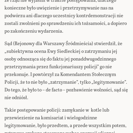
konieczne było uwięzienie i przetrzymywanie nas na
podwórzu ani dlaczego uczestnicy kontrdemonstracji nie
zostali zwolnieni po sprawdzeniu ich tożsamości, a dopiero
po zakończeniu wydarzenia.
Sąd (Rejonowy dla Warszawy Śródmieścia) stwierdził, że
„subiektywna ocena Ewy Siedleckiej o zatrzymaniu jej
osoby odnosząca się do faktu jej ponaddwugodzinnego
przetrzymania przez funkcjonariuszy policji” go nie
przekonuje. I powtórzył za Komendantem Stołecznym
Policji, że to nie było „zatrzymanie”, tylko „legitymowanie”.
Do tego, że było to – de facto – pozbawienie wolności, sąd się
nie odniósł.
Takie postępowanie policji: zamykanie w kotle lub
przewiezienie na komisariat i wielogodzinne
legitymowanie, było przedtem, a przede wszystkim potem,
rutynową szykaną stosowaną wobec opozycji ulicznej.