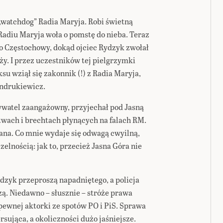
,watchdog” Radia Maryja. Robi świetną
Radiu Maryja woła o pomstę do nieba. Teraz
do Częstochowy, dokąd ojciec Rydzyk zwołał
y. I przez uczestników tej pielgrzymki
su wziął się zakonnik (!) z Radia Maryja,
Andrukiewicz.
watel zaangażowny, przyjechał pod Jasną
twach i brechtach płynących na falach RM.
łana. Co mnie wydaje się odwagą cwyilną,
elnością: jak to, przecież Jasna Góra nie
dzyk przeproszą napadniętego, a policja
ą. Niedawno – słusznie – stróże prawa
ewnej aktorki ze spotów PO i PiS. Sprawa
sująca, a okoliczności dużo jaśniejsze.