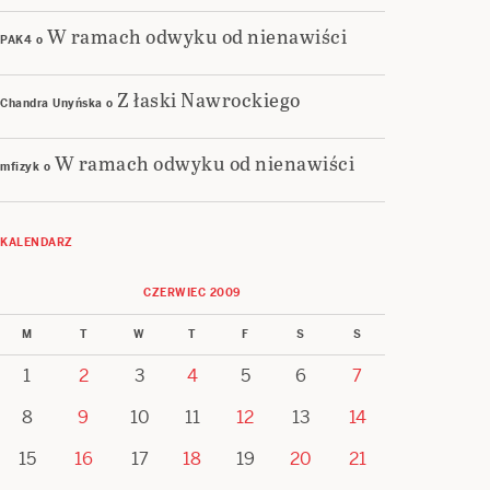
W ramach odwyku od nienawiści
PAK4
o
Z łaski Nawrockiego
Chandra Unyńska
o
W ramach odwyku od nienawiści
mfizyk
o
KALENDARZ
CZERWIEC 2009
M
T
W
T
F
S
S
1
2
3
4
5
6
7
8
9
10
11
12
13
14
15
16
17
18
19
20
21