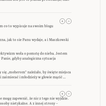
am co to wypisuje na swoim blogu
zna, jak to sie Panu wydaje, a i Maszkowski
iektywizm woła o pomstę do nieba. Jestem
y Panie, gdyby analogiczna sytuacja
y się „moherom” należało, by święte miejsca
zaśmiecać i młodzieży w głowie mącić …
e mogę zapewnić, że nic z tego nie wyjdzie.
osoby nietykalne. A z innej strony –