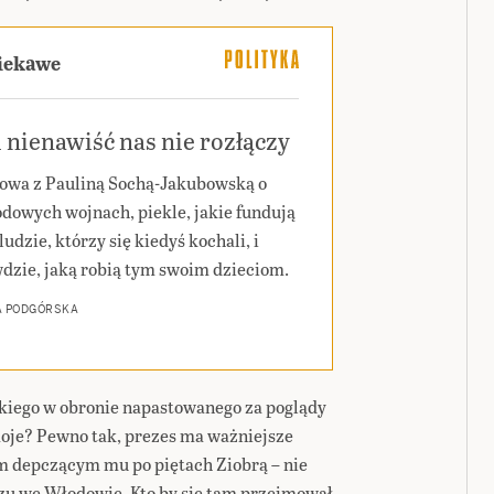
ciekawe
 nienawiść nas nie rozłączy
wa z Pauliną Sochą-Jakubowską o
dowych wojnach, piekle, jakie fundują
ludzie, którzy się kiedyś kochali, i
dzie, jaką robią tym swoim dzieciom.
A PODGÓRSKA
kiego w obronie napastowanego za poglądy
oje? Pewno tak, prezes ma ważniejsze
tym depczącym mu po piętach Ziobrą – nie
zu we Włodowie. Kto by się tam przejmował