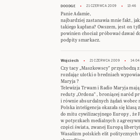
21 CZERWCA 2009
13:46
DOODGE
Panie Adamie,
najbardziej zastanawia mnie fakt, ja
takiego kapłana? Owszem, jest on tylk
powinien chociaż próbować dawać dob
podpity smarkacz.
Wojciech
21 CZERWCA 2009
14:04
Czy tacy „Maszkowscy” przychodzą z
rozdając ulotki o bredniach wypowi
Maryja ?
Telewizja Trwam i Radio Maryja mają
reduty „Ordona” , broniącej naród 
i równie absurdalnych żądań wobec 
Polska inteligencja okazała się klas
do mitu cywilizacyjnego Europy , że
w potyczkach medialnych z agresywn
części świata, zwanej Europą liberty
Wasalizm polskich elit politycznych