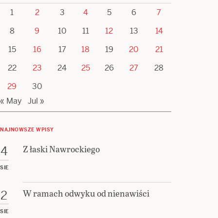
1
2
3
4
5
6
7
8
9
10
11
12
13
14
15
16
17
18
19
20
21
22
23
24
25
26
27
28
29
30
« May
Jul »
NAJNOWSZE WPISY
Z łaski Nawrockiego
4
SIE
W ramach odwyku od nienawiści
2
SIE