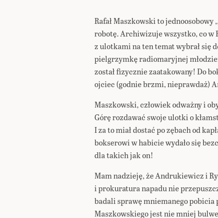
Rafał Maszkowski to jednoosobowy ,
robotę. Archiwizuje wszystko, co w 
z ulotkami na ten temat wybrał się 
pielgrzymkę radiomaryjnej młodzież
został fizycznie zaatakowany! Do bok
ojciec (godnie brzmi, nieprawdaż) 
Maszkowski, człowiek odważny i oby
Górę rozdawać swoje ulotki o kłams
I za to miał dostać po zębach od kap
bokserowi w habicie wydało się bezcz
dla takich jak on!
Mam nadzieję, że Andrukiewicz i Ry
i prokuratura napadu nie przepuszcz
badali sprawę mniemanego pobicia p
Maszkowskiego jest nie mniej bulwer