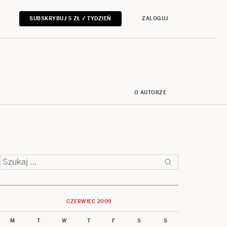
SUBSKRYBUJ 5 ZŁ / TYDZIEŃ
ZALOGUJ
O AUTORZE
Szukaj:
CZERWIEC 2009
M
T
W
T
F
S
S