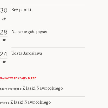
Bez paniki
30
LIP
Na razie gołe pięści
28
LIP
Uczta Jarosława
24
LIP
NAJNOWSZE KOMENTARZE
Z łaski Nawrockiego
Stary Profesor
o
Z łaski Nawrockiego
PAK4
o