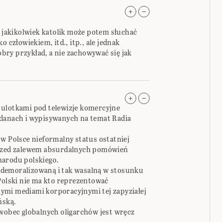
k jakikolwiek katolik może potem słuchać
o człowiekiem, itd., itp., ale jednak
ry przykład, a nie zachowywać się jak
 ulotkami pod telewizje komercyjne
adanach i wypisywanych na temat Radia
 w Polsce nieformalny status ostatniej
przed zalewem absurdalnych pomówień
narodu polskiego.
ą zdemoralizowaną i tak wasalną w stosunku
 Polski nie ma kto reprezentować
ymi mediami korporacyjnymi tej zapyziałej
ńską.
 wobec globalnych oligarchów jest wręcz