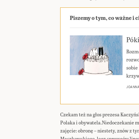
Piszemy o tym, co ważne i 
Póki
Rozmo
rozwo
sobie 
krzyw
JOANN
Czekam też na głos prezesa Kaczyńs
Polaka i obywatela.Niedoczekanie m
zajęcie: obronę – niestety, znów z 
Maszkowskiego, lecz sprawców linc