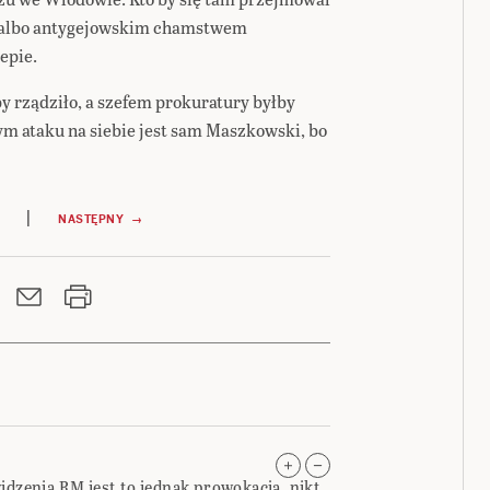
 albo antygejowskim chamstwem
epie.
by rządziło, a szefem prokuratury byłby
ym ataku na siebie jest sam Maszkowski, bo
cu.
|
NASTĘPNY →
idzenia RM jest to jednak prowokacja, nikt