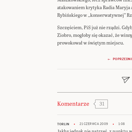
atakowaniem krytyka Radia Maryja
Rybińskiego w ,,konserwatywnej” Rz
Szczęściem, PiS już nie rządzi. Gdy
Ziobro, mogłoby się okazać, że winn
prowokował w świętym miejs
Nawigacja
← POPRZEDNI
wpisu
Komentarze
31
21 CZERWCA 2009
1:08
TORLIN
Jakby jednak nie patrzeć, z punktu w