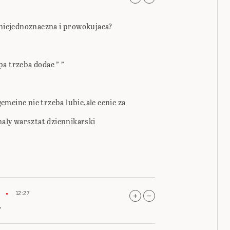
t niejednoznaczna i prowokujaca?
a trzeba dodac ” ”
meine nie trzeba lubic,ale cenic za
ly warsztat dziennikarski
12:27
.