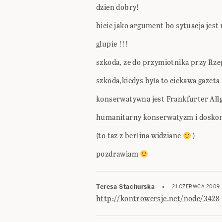
dzien dobry!
bicie jako argument bo sytuacja jes
glupie !!!
szkoda, ze do przymiotnika przy Rzep
szkoda,kiedys byla to ciekawa gazeta
konserwatywna jest Frankfurter Allge
humanitarny konserwatyzm i doskona
(to taz z berlina widziane
)
pozdrawiam
Teresa Stachurska
21 CZERWCA 2009
http://kontrowersje.net/node/3428