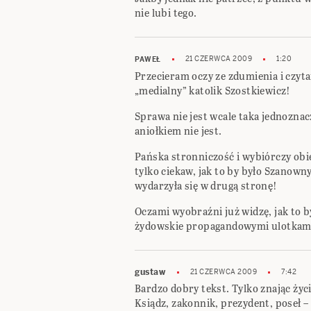
nie lubi tego.
21 CZERWCA 2009
1:20
PAWEŁ
Przecieram oczy ze zdumienia i czyt
„medialny” katolik Szostkiewicz!
Sprawa nie jest wcale taka jednoznac
aniołkiem nie jest.
Pańska stronniczość i wybiórczy ob
tylko ciekaw, jak to by było Szanown
wydarzyła się w drugą stronę!
Oczami wyobraźni już widzę, jak to b
żydowskie propagandowymi ulotkami 
gustaw
21 CZERWCA 2009
7:42
Bardzo dobry tekst. Tylko znając życi
Ksiądz, zakonnik, prezydent, poseł – 