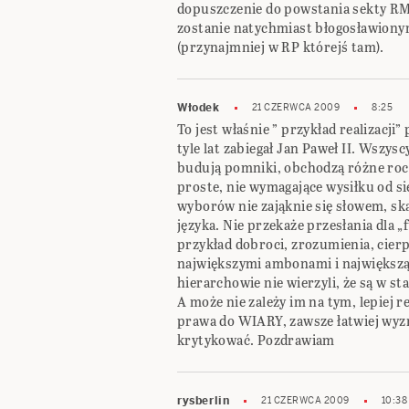
dopuszczenie do powstania sekty RM
zostanie natychmiast błogosławionym.
(przynajmniej w RP którejś tam).
Włodek
21 CZERWCA 2009
8:25
To jest właśnie ” przykład realizacji”
tyle lat zabiegał Jan Paweł II. Wszys
budują pomniki, obchodzą różne rocz
proste, nie wymagające wysiłku od sie
wyborów nie zająknie się słowem, ską
języka. Nie przekaże przesłania dla „
przykład dobroci, zrozumienia, cierp
największymi ambonami i największą 
hierarchowie nie wierzyli, że są w s
A może nie zależy im na tym, lepiej 
prawa do WIARY, zawsze łatwiej wyz
krytykować. Pozdrawiam
rysberlin
21 CZERWCA 2009
10:38