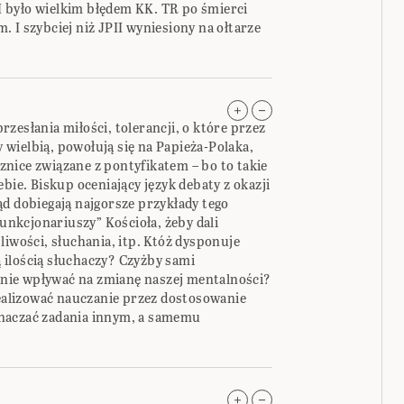
 było wielkim błędem KK. TR po śmierci
 I szybciej niż JPII wyniesiony na ołtarze
 przesłania miłości, tolerancji, o które przez
cy wielbią, powołują się na Papieża-Polaka,
nice związane z pontyfikatem – bo to takie
bie. Biskup oceniający język debaty z okazji
d dobiegają najgorsze przykłady tego
funkcjonariuszy” Kościoła, żeby dali
liwości, słuchania, itp. Któż dysponuje
ilością słuchaczy? Czyżby sami
tanie wpływać na zmianę naszej mentalności?
realizować nauczanie przez dostosowanie
naczać zadania innym, a samemu