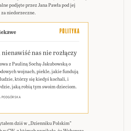
alne podjęte przez Jana Pawła pod jej
za niedorzeczne.
ciekawe
 nienawiść nas nie rozłączy
wa z Pauliną Sochą-Jakubowską o
dowych wojnach, piekle, jakie fundują
ludzie, którzy się kiedyś kochali, i
dzie, jaką robią tym swoim dzieciom.
A PODGÓRSKA
tałem dziś w ,,Dzienniku Polskim”
ch w GW, z których wynikało, że Wyborcza