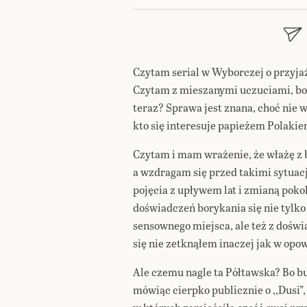
Czytam serial w Wyborczej o przyjaź
Czytam z mieszanymi uczuciami, bo 
teraz? Sprawa jest znana, choć nie 
kto się interesuje papieżem Polakie
Czytam i mam wrażenie, że włażę z 
a wzdragam się przed takimi sytuacj
pojęcia z upływem lat i zmianą poko
doświadczeń borykania się nie tylk
sensownego miejsca, ale też z doświ
się nie zetknąłem inaczej jak w opo
Ale czemu nagle ta Półtawska? Bo b
mówiąc cierpko publicznie o ,,Dusi”, 