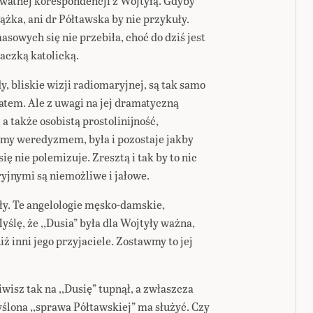
ywatnej korespondencji z Wojtyłą. Gdyby
ążka, ani dr Półtawska by nie przykuły.
sowych się nie przebiła, choć do dziś jest
aczką katolicką.
y, bliskie wizji radiomaryjnej, są tak samo
tem. Ale z uwagi na jej dramatyczną
 a także osobistą prostolinijność,
amy weredyzmem, była i pozostaje jakby
ię nie polemizuje. Zresztą i tak by to nic
ryjnymi są niemożliwe i jałowe.
ły. Te angelologie męsko-damskie,
ślę, że ,,Dusia” była dla Wojtyły ważna,
ż inni jego przyjaciele. Zostawmy to jej
isz tak na ,,Dusię” tupnął, a zwłaszcza
ślona ,,sprawa Półtawskiej” ma służyć. Czy