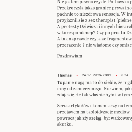
Nie jestem pewna czy dr. Poltawska
Przekroczyla jakas granice prywatn
pachnie to niezdrowa sensacja. W int
przyjaznil sie z sex therapist (piekne
A protesty Dziwisza i innych hierarc
w korespondencji? Czy po prostu Dz
A tak naprawde czytajac fragmentow
przerazenie ? nie wiadomo czy smiac s
Pozdrawiam
Thomas
24 CZERWCA 2009
8:24
Tupanie nogą ma to do siebie, że nigd
inny od zamierzonego. Nie wiem, jaki
zdaje się, że tak właśnie było i w ty
Seria artykułów i komentarzy na tema
przejawem na tabloidyzację mediów. 
powraca jak zły szeląg, był wałkowany 
skutku.