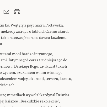
ni ks. Wojtyły z psychiatrą Półtawską.
niekiedy zatrąca o tabloid. Czemu akurat
w takich szczegółach, od dawna każdemu,
m.
butami w coś bardzo intymnego,
ami. Intymnego i coraz trudniejszego do
leniową. Dziękuję Bogu, że akurat takich
o z życiem, szukaniem w nim własnego
adczeniem wojny, okupacji, terroru, kacetu,
wieściach.
urzę w mediach wywołał kardynał Dziwisz,
jej książce ,,Beskidzkie rekolekcje”,