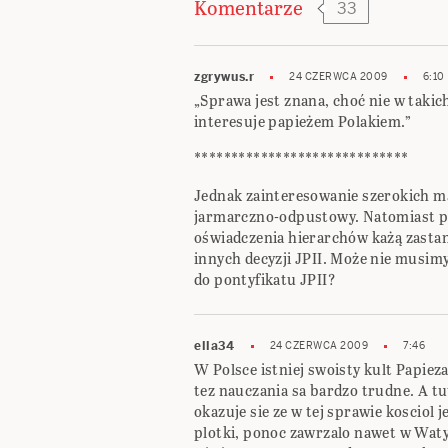
Komentarze
33
zgrywus.r
24 CZERWCA 2009
6:10
„Sprawa jest znana, choć nie w takic
interesuje papieżem Polakiem.”
*****************************
Jednak zainteresowanie szerokich m
jarmarczno-odpustowy. Natomiast pu
oświadczenia hierarchów każą zastan
innych decyzji JPII. Może nie musimy
do pontyfikatu JPII?
ella34
24 CZERWCA 2009
7:46
W Polsce istniej swoisty kult Papieza
tez nauczania sa bardzo trudne. A tu
okazuje sie ze w tej sprawie kosciol 
plotki, ponoc zawrzalo nawet w Waty