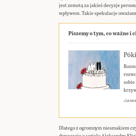
jest zemstą za jakieś decyzje person
wpływem. Takie spekulacje uważam 
Piszemy o tym, co ważne i 
Póki
Rozmo
rozwo
sobie 
krzyw
JOANN
Dlatego z ogromnym niesmakiem czy
dywagacje o serialu Aleksandry Kli