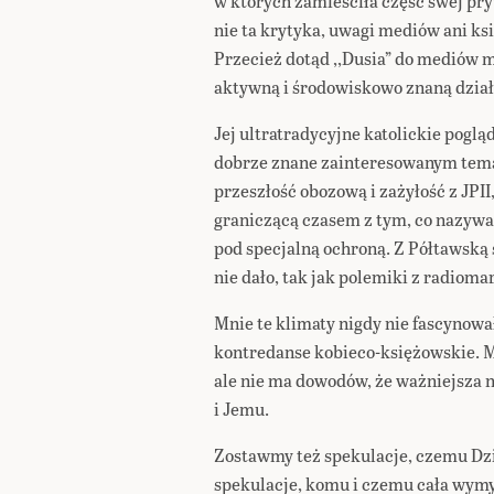
w których zamieściła część swej pr
nie ta krytyka, uwagi mediów ani ksi
Przecież dotąd ,,Dusia” do mediów ma
aktywną i środowiskowo znaną dział
Jej ultratradycyjne katolickie pogląd
dobrze znane zainteresowanym tema
przeszłość obozową i zażyłość z JPII,
graniczącą czasem z tym, co nazyw
pod specjalną ochroną. Z Półtawską s
nie dało, tak jak polemiki z radioma
Mnie te klimaty nigdy nie fascynowa
kontredanse kobieco-księżowskie. My
ale nie ma dowodów, że ważniejsza ni
i Jemu.
Zostawmy też spekulacje, czemu Dziw
spekulacje, komu i czemu cała wymy