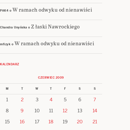
W ramach odwyku od nienawiści
PAK4
o
Z łaski Nawrockiego
Chandra Unyńska
o
W ramach odwyku od nienawiści
mfizyk
o
KALENDARZ
CZERWIEC 2009
M
T
W
T
F
S
S
1
2
3
4
5
6
7
8
9
10
11
12
13
14
15
16
17
18
19
20
21