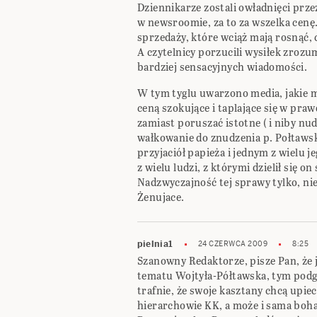
Dziennikarze zostali owładnięci prze
w newsroomie, za to za wszelka cenę
sprzedaży, które wciąż mają rosnąć
A czytelnicy porzucili wysiłek zrozu
bardziej sensacyjnych wiadomości.
W tym tyglu uwarzono media, jakie m
ceną szokujące i taplające się w p
zamiast poruszać istotne ( i niby nu
wałkowanie do znudzenia p. Połtawski
przyjaciół papieża i jednym z wielu
z wielu ludzi, z którymi dzielił się 
Nadzwyczajność tej sprawy tylko, ni
Żenujace.
pielnia1
24 CZERWCA 2009
8:25
Szanowny Redaktorze, pisze Pan, że
tematu Wojtyła-Półtawska, tym podg
trafnie, że swoje kasztany chcą upiec
hierarchowie KK, a może i sama boha