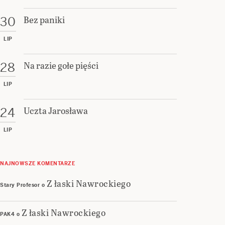
Bez paniki
30
LIP
Na razie gołe pięści
28
LIP
Uczta Jarosława
24
LIP
NAJNOWSZE KOMENTARZE
Z łaski Nawrockiego
Stary Profesor
o
Z łaski Nawrockiego
PAK4
o