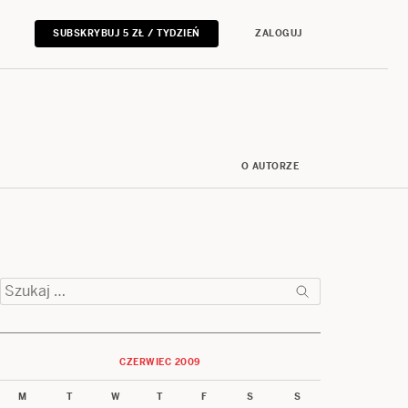
SUBSKRYBUJ 5 ZŁ / TYDZIEŃ
ZALOGUJ
O AUTORZE
Szukaj:
CZERWIEC 2009
M
T
W
T
F
S
S