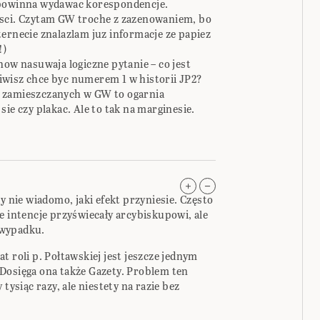
 powinna wydawac korespondencje.
osci. Czytam GW troche z zazenowaniem, bo
ernecie znalazlam juz informacje ze papiez
!)
how nasuwaja logiczne pytanie – co jest
iwisz chce byc numerem 1 w historii JP2?
 zamieszczanych w GW to ogarnia
ie czy plakac. Ale to tak na marginesie.
y nie wiadomo, jaki efekt przyniesie. Często
e intencje przyświecały arcybiskupowi, ale
m wypadku.
t roli p. Połtawskiej jest jeszcze jednym
Dosięga ona także Gazety. Problem ten
tysiąc razy, ale niestety na razie bez