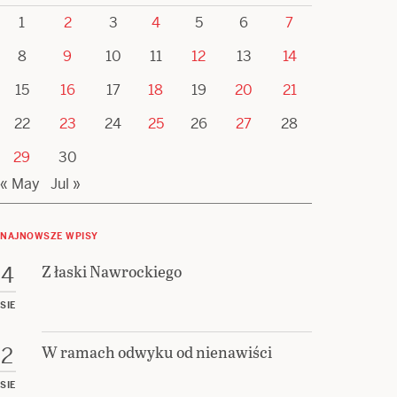
1
2
3
4
5
6
7
8
9
10
11
12
13
14
15
16
17
18
19
20
21
22
23
24
25
26
27
28
29
30
« May
Jul »
NAJNOWSZE WPISY
Z łaski Nawrockiego
4
SIE
W ramach odwyku od nienawiści
2
SIE