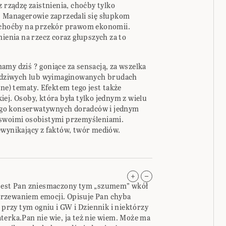
z rządzę zaistnienia, choćby tylko
. Managerowie zaprzedali się słupkom
, choćby na przekór prawom ekonomii.
mienia na rzecz coraz głupszych za to
amy dziś ? goniące za sensacją, za wszelka
rawdziwych lub wyimaginowanych brudach
dne) tematy. Efektem tego jest także
ej. Osoby, która była tylko jednym z wielu
 jego konserwatywnych doradców i jednym
on swoimi osobistymi przemyśleniami.
ewynikający z faktów, twór mediów.
 jest Pan zniesmaczony tym „szumem” wkół
rzewaniem emocji. Opisuje Pan chyba
 przy tym ogniu i GW i Dziennik i niektórzy
terka.Pan nie wie, ja też nie wiem. Może ma