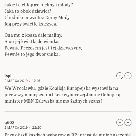
Jakiż to chłopiec piękny i młody?
Jaka to obok dziewica?
Chodnikem wzdluz Domy Mody
Idą przy świetle księżyca.
Ona mu z kosza daje maliny,
A on jej kwiatki do wianka;
Pewnie Prezesem jest tej dziewczyny,
Pewnie to jego dworzanka.
lspi
2 MARCA 2019
17:46
We Wrocławiu, gdzie Koalicja Europejska wystawiła na
pierwszym miejscu na liście wyborczej Janinę Ochojską,
minister MEN Zalewska nie ma żadnych szans!
q602
2 MARCA 2019
22:20
Przy okazji kazdych wyborow w RP intryguje mnie znaczenie