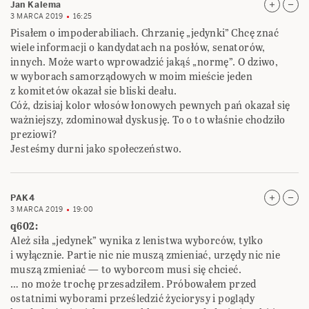
Jan Kalema
3 MARCA 2019
16:25
Pisałem o impoderabiliach. Chrzanię „jedynki” Chcę znać
wiele informacji o kandydatach na posłów, senatorów,
innych. Może warto wprowadzić jakąś „normę”. O dziwo,
w wyborach samorządowych w moim mieście jeden
z komitetów okazał sie bliski deału.
Cóż, dzisiaj kolor włosów łonowych pewnych pań okazał się
ważniejszy, zdominował dyskusję. To o to właśnie chodziło
preziowi?
Jesteśmy durni jako społeczeństwo.
PAK4
3 MARCA 2019
19:00
q602:
Ależ siła „jedynek” wynika z lenistwa wyborców, tylko
i wyłącznie. Partie nic nie muszą zmieniać, urzędy nic nie
muszą zmieniać — to wyborcom musi się chcieć.
… no może trochę przesadziłem. Próbowałem przed
ostatnimi wyborami prześledzić życiorysy i poglądy