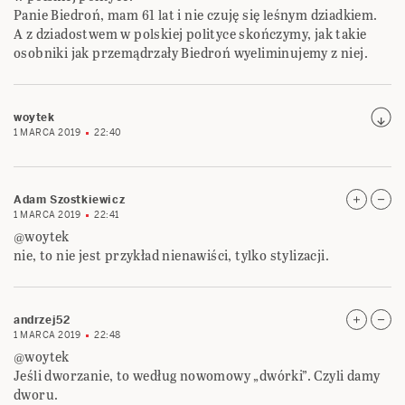
Panie Biedroń, mam 61 lat i nie czuję się leśnym dziadkiem.
A z dziadostwem w polskiej polityce skończymy, jak takie
osobniki jak przemądrzały Biedroń wyeliminujemy z niej.
woytek
1 MARCA 2019
22:40
Adam Szostkiewicz
1 MARCA 2019
22:41
@woytek
nie, to nie jest przykład nienawiści, tylko stylizacji.
andrzej52
1 MARCA 2019
22:48
@woytek
Jeśli dworzanie, to według nowomowy „dwórki”. Czyli damy
dworu.