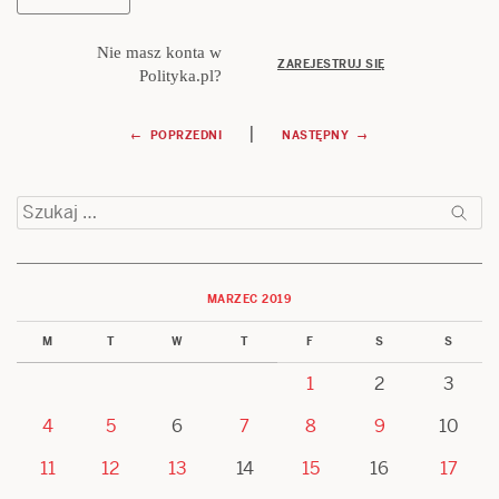
Nie masz konta w
ZAREJESTRUJ SIĘ
Polityka.pl?
Nawigacja
|
← POPRZEDNI
NASTĘPNY →
wpisu
Szukaj:
MARZEC 2019
M
T
W
T
F
S
S
1
2
3
4
5
6
7
8
9
10
11
12
13
14
15
16
17