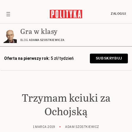
ZALOGUJ
Gra w klasy
BLOG
ADAMA SZOSTKIEWICZA
Oferta na pierwszy rok:
5 zł/tydzień
SUBSKRYBUJ
Trzymam kciuki za
Ochojską
1 MARCA 2019
ADAM SZOSTKIEWICZ