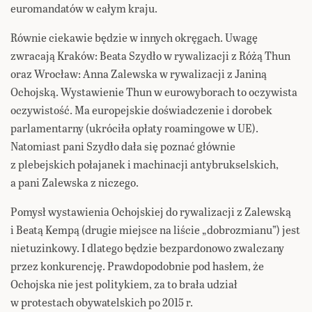
euromandatów w całym kraju.
Równie ciekawie będzie w innych okręgach. Uwagę
zwracają Kraków: Beata Szydło w rywalizacji z Różą Thun
oraz Wrocław: Anna Zalewska w rywalizacji z Janiną
Ochojską. Wystawienie Thun w eurowyborach to oczywista
oczywistość. Ma europejskie doświadczenie i dorobek
parlamentarny (ukróciła opłaty roamingowe w UE).
Natomiast pani Szydło dała się poznać głównie
z plebejskich połajanek i machinacji antybrukselskich,
a pani Zalewska z niczego.
Pomysł wystawienia Ochojskiej do rywalizacji z Zalewską
i Beatą Kempą (drugie miejsce na liście „dobrozmianu”) jest
nietuzinkowy. I dlatego będzie bezpardonowo zwalczany
przez konkurencję. Prawdopodobnie pod hasłem, że
Ochojska nie jest politykiem, za to brała udział
w protestach obywatelskich po 2015 r.