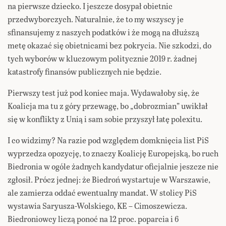
na pierwsze dziecko. I jeszcze dosypał obietnic
przedwyborczych. Naturalnie, że to my wszyscy je
sfinansujemy z naszych podatków i że mogą na dłuższą
metę okazać się obietnicami bez pokrycia. Nie szkodzi, do
tych wyborów w kluczowym politycznie 2019 r. żadnej
katastrofy finansów publicznych nie będzie.
Pierwszy test już pod koniec maja. Wydawałoby się, że
Koalicja ma tu z góry przewagę, bo „dobrozmian” uwikłał
się w konflikty z Unią i sam sobie przyszył łatę polexitu.
I co widzimy? Na razie pod względem domknięcia list PiS
wyprzedza opozycję, to znaczy Koalicję Europejską, bo ruch
Biedronia w ogóle żadnych kandydatur oficjalnie jeszcze nie
zgłosił. Prócz jednej: że Biedroń wystartuje w Warszawie,
ale zamierza oddać ewentualny mandat. W stolicy PiS
wystawia Saryusza-Wolskiego, KE – Cimoszewicza.
Biedroniowcy liczą ponoć na 12 proc. poparcia i 6