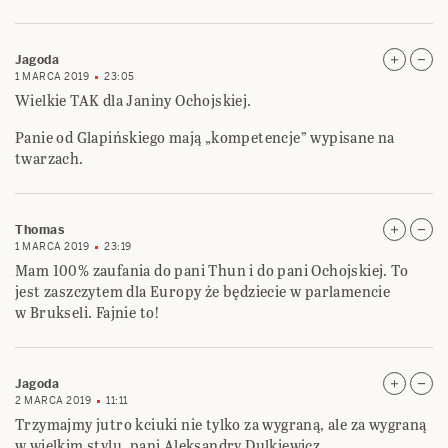
Jagoda
1 MARCA 2019
23:05
Wielkie TAK dla Janiny Ochojskiej.
Panie od Glapińskiego mają „kompetencje” wypisane na
twarzach.
Thomas
1 MARCA 2019
23:19
Mam 100% zaufania do pani Thun i do pani Ochojskiej. To
jest zaszczytem dla Europy że będziecie w parlamencie
w Brukseli. Fajnie to!
Jagoda
2 MARCA 2019
11:11
Trzymajmy jutro kciuki nie tylko za wygraną, ale za wygraną
w wielkim stylu, pani Aleksandry Dulkiewicz.