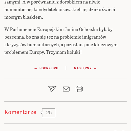
samymi. A w porównaniu z dorobkiem na niwie
humanitarnej kandydatek pisowskich jej dzieło świeci
mocnym blaskiem.
W Parlamencie Europejskim Janina Ochojska byłaby
bezcenna, bo zna się też na problemie imigrantów
i kryzysów humanitarnych, a pozostaną one kluczowym
problemem Europy. Trzymam kciuki!
Nawigacja
|
← POPRZEDNI
NASTĘPNY →
wpisu
Komentarze
26