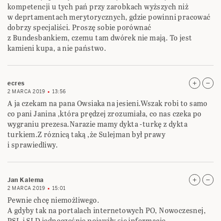
kompetencji u tych pań przy zarobkach wyższych niż
w deprtamentach merytorycznych, gdzie powinni pracować
dobrzy specjaliści. Proszę sobie porównać
z Bundesbankiem, czemu tam dwórek nie mają. To jest
kamieni kupa, a nie państwo.
ecres
2 MARCA 2019
13:56
A ja czekam na pana Owsiaka na jesieni.Wszak robi to samo
co pani Janina ,która prędzej zrozumiała, co nas czeka po
wygraniu prezesa.Narazie mamy dykta -turkę z dykta
turkiem.Z róznicą taką ,że Sulejman był prawy
i sprawiedliwy.
Jan Kalema
2 MARCA 2019
15:01
Pewnie chcę niemożliwego.
A gdyby tak na portalach internetowych PO, Nowoczesnej,
PSL i SLD jednocześnie pojawiły się informacje