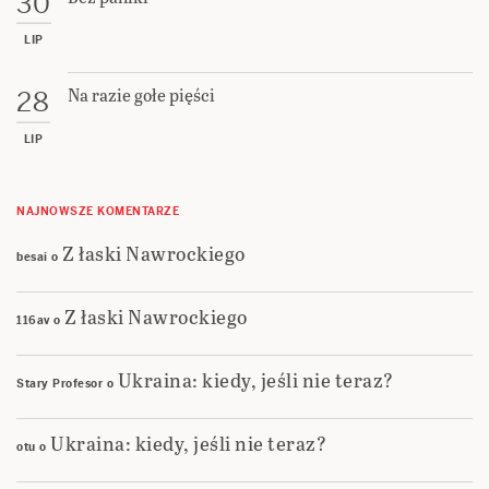
30
LIP
Na razie gołe pięści
28
LIP
NAJNOWSZE KOMENTARZE
Z łaski Nawrockiego
besai
o
Z łaski Nawrockiego
116av
o
Ukraina: kiedy, jeśli nie teraz?
Stary Profesor
o
Ukraina: kiedy, jeśli nie teraz?
otu
o