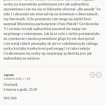
osoby na stanowisku publicznym jest jak najbardziej
uprawnione i nie ma się co fałszywie oburzać „dla zasady” bo
nikt ( i słusznie) nie oburzał się na mówienie o dworzanach,
czy baronach. O ile pamiętam ( ale mogę się mylić) ktoś
nazywał Misiewicza pacholęciem ( Pani Płatek? Gretkowska
?) i termin ten jak najbardziej pasował nie mając nic
wspólnego z seksizmem. Jak ktoś robi z siebie pośmiewisko
na synekurze ( można powiedzieć głupi by nie skorzystał
i nie wziął takich pieniędzy ok ale to i adekwatną do takiego
cyrku krytykę trzeba brać pod uwagę ) to taka reakcja
i traktowanie tej osoby np nazywając ją dwórką jest jak
najbardziej na miejscu .
Jagoda
3 MARCA 2019
7:36
Ciućmok
2 marca o godz. 23:10
100/100