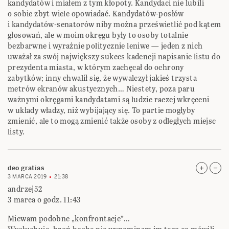
kandydatów i miałem z tym kłopoty. Kandydaci nie lubili
o sobie zbyt wiele opowiadać. Kandydatów-posłów
i kandydatów-senatorów niby można prześwietlić pod kątem
głosowań, ale w moim okręgu były to osoby totalnie
bezbarwne i wyraźnie politycznie leniwe — jeden z nich
uważał za swój największy sukces kadencji napisanie listu do
prezydenta miasta, w którym zachęcał do ochrony
zabytków; inny chwalił się, że wywalczył jakieś trzysta
metrów ekranów akustycznych… Niestety, poza paru
ważnymi okręgami kandydatami są ludzie raczej wkręceni
w układy władzy, niż wybijający się. To partie mogłyby
zmienić, ale to mogą zmienić także osoby z odległych miejsc
listy.
deo gratias
3 MARCA 2019
21:38
andrzej52
3 marca o godz. 11:43
Miewam podobne „konfrontacje”…