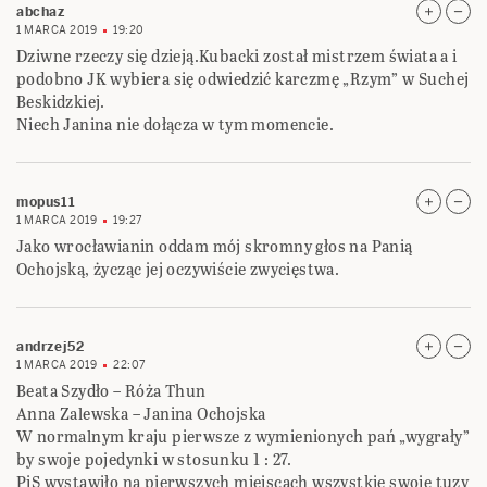
abchaz
1 MARCA 2019
19:20
Dziwne rzeczy się dzieją.Kubacki został mistrzem świata a i
podobno JK wybiera się odwiedzić karczmę „Rzym” w Suchej
Beskidzkiej.
Niech Janina nie dołącza w tym momencie.
mopus11
1 MARCA 2019
19:27
Jako wrocławianin oddam mój skromny głos na Panią
Ochojską, życząc jej oczywiście zwycięstwa.
andrzej52
1 MARCA 2019
22:07
Beata Szydło – Róża Thun
Anna Zalewska – Janina Ochojska
W normalnym kraju pierwsze z wymienionych pań „wygrały”
by swoje pojedynki w stosunku 1 : 27.
PiS wystawiło na pierwszych miejscach wszystkie swoje tuzy