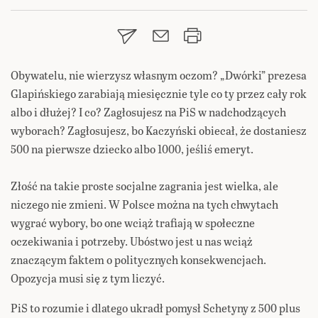
Obywatelu, nie wierzysz własnym oczom? „Dwórki” prezesa
Glapińskiego zarabiają miesięcznie tyle co ty przez cały rok
albo i dłużej? I co? Zagłosujesz na PiS w nadchodzących
wyborach? Zagłosujesz, bo Kaczyński obiecał, że dostaniesz
500 na pierwsze dziecko albo 1000, jeśliś emeryt.
Złość na takie proste socjalne zagrania jest wielka, ale
niczego nie zmieni. W Polsce można na tych chwytach
wygrać wybory, bo one wciąż trafiają w społeczne
oczekiwania i potrzeby. Ubóstwo jest u nas wciąż
znaczącym faktem o politycznych konsekwencjach.
Opozycja musi się z tym liczyć.
PiS to rozumie i dlatego ukradł pomysł Schetyny z 500 plus