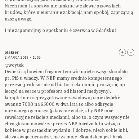
Niech nam ta sprawa nie umknie w zalewie pisowskich
brudów, które nieustannie zakłócają nam spokój, zaprzątają
naszą uwagę.
I nie zapomnijmy o spotkaniu 4 czerwca w Gdańsku!
olakier
2 MARCA 2019
11:55
@woytek
Dwórki są bowiem fragmentem wielopiętrowego skandalu
pt. PiS u władzy. W NBP mamy średnio kompetentnego
prezesa (profesor ale od historii ekonomii, proszę się np.
leczyć na serce u profesora od historii medycyny),
kompletnie nieprzygotowane zawodowo panie dwórki:
awans z 7000 na 65000 w dwa lata to albo odkrycie
nieznanego geniusza (jakoś nie widać, aby NBP miał
rewelacyjne relacje z mediami), albo to, o czym wszyscy nie
chcą głośno mówić: że prezes NBP bardzo lubi wdzięki
kobiece w prostackim wydaniu. I dobrze, niech sobie lubi,
ale za swoje pieniądze, nie za moje. Skandalem jest brak