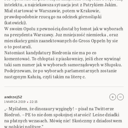
intelektu, a najciekawsza sytuacja jest z Patrykiem Jakim.
Miał startować w Warszawie, potem w Krakowie,
prawdopodobnie rzucą go na odcinek górnośląski
(katowicki).
W swoim Opolu z pewnością dostał by łomot jak w wyborach
na prezydenta Warszawy. Juz mniejszość niemiecka , oraz
mieszkańcy gmin zaanektowanych do Gross Oppeln by sie
o to postarali.
Natomiast kandydatury Biedronia nie ma po co
komentować. To chłoptaś z piaskownicy, jeśli chce wywinąć
taki sam numer jak w wyborach samorządowych w Słupsku.
Podejrzewam, że po wyborach parlamentarnych zostanie
następnym Kałużą, czyli takim na literę c.
andrzej52
1 MARCA 2019
22:15
„- Myślałem, że dinozaury wyginęły! – pisał na Twitterze
Biedroń. – PE to nie dom spokojnej starości! Leśne dziadki
na płatnych wczasach. Mówię nie! Skończmy z dziadostwem
w polskiej polityce.”