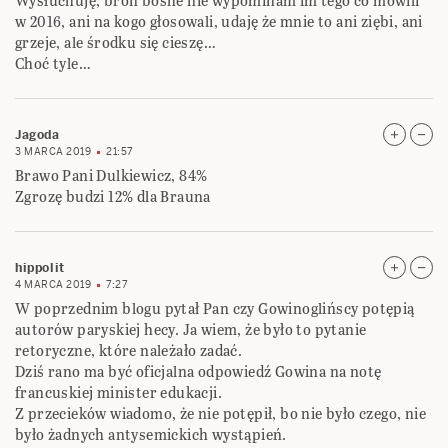
Wysłuchuję, broń boshe nie wypominam im tego co mówili
w 2016, ani na kogo głosowali, udaję że mnie to ani ziębi, ani
grzeje, ale środku się cieszę…
Choć tyle…
Jagoda
3 MARCA 2019
21:57
Brawo Pani Dulkiewicz, 84%
Zgrozę budzi 12% dla Brauna
hippolit
4 MARCA 2019
7:27
W poprzednim blogu pytał Pan czy Gowinoglińscy potępią
autorów paryskiej hecy. Ja wiem, że było to pytanie
retoryczne, które należało zadać.
Dziś rano ma być oficjalna odpowiedź Gowina na notę
francuskiej minister edukacji.
Z przecieków wiadomo, że nie potępił, bo nie było czego, nie
było żadnych antysemickich wystąpień.