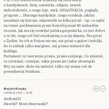
o kandydatach. Imię, nazwisko, zdjęcie, zawód,
wykształcenie, z czego żyje, wiek, OSIĄGNIĘCIA, poglądy,
program … Dlaczego kandyduje, czego oczekuje, jakimi
zasadami się kieruje, odpowiedź na kilka pytań – np. co sądzi
na temat pochłaniania przez Kościół ponad 40 miliardów
rocznie, jak ma się rozwijać polska gospodarka, co jest dobre
a co złe, czego od Unii oczekujemy a co jej dajemy. Nie pytać
o Żydów, bo ich w Polsce nie ma, nie pytać o gejów i lesbijki,
bo to jednak tylko margines, zaś prawa wolności dla
każdego.
Parlament to tworzenie prawa, prawa unijnego. Co zmienić,
co utrwalać, rozwijać. Jakie prawa ale i jakie obowiązki.
Bity są tanie. dużo się zmieści, tylko czy mamy coś do
powiedzenia Polakom.
MajsterKlepka
2 MARCA 2019
15:55
Andrzej52
Dworki? Moze dworzanki?