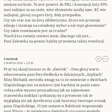
miejsca na liscie. To jest powrot do PRL i koncepcji listy FJN:
nasi najlepsi sa na czele, wiec obywatelu zaufaj nam, KC wie
najlepiej, glosuj na gore listy, doly przepadna.
Czy nie stac nas na listy alfabetyczne, ktore nie promuja
nikogo i stawiaja na swiadomy wybor a nie tepe glosowanie?
Czy takie rozwiazanie jest za trudne?
Niech ktos swiatly oswieci mnie, dlaczego tak jest…
Pani Zalewska na pewno bylaby przeciwna takiej rewolucji.
Ciućmok
2 MARCA 2019
23:10
Przy tej okazji jeszcze co do „dwórek” – Dwa głosy warte
odnotowania pani Ewa Siedlecka w dzisiejszych „Szpilach”
Elizy Michalik zwróciła uwagę na to że mówienie o dwórkach
Glapińskiego jest na miejscu tym bardziej że panie same
robią sobie wysoce przesadzony jak na zajmowane
stanowiska makijaż i pokazują się z prezesem tak że
wyglądają nie jak dyrektorzy a jak hostessy tworzące orszak
pana Glapińskiego. O tym samym w Babilonie wspomniała
pani Pitera – że mówienie o dwórkach czy ocena wyglądu