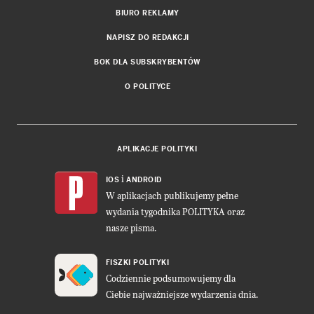
BIURO REKLAMY
NAPISZ DO REDAKCJI
BOK DLA SUBSKRYBENTÓW
O POLITYCE
APLIKACJE POLITYKI
i
IOS
ANDROID
W aplikacjach publikujemy pełne
wydania tygodnika POLITYKA oraz
nasze pisma.
FISZKI POLITYKI
Codziennie podsumowujemy dla
Ciebie najważniejsze wydarzenia dnia.