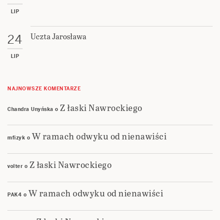
LIP
Uczta Jarosława
24
LIP
NAJNOWSZE KOMENTARZE
Z łaski Nawrockiego
Chandra Unyńska
o
W ramach odwyku od nienawiści
mfizyk
o
Z łaski Nawrockiego
volter
o
W ramach odwyku od nienawiści
PAK4
o