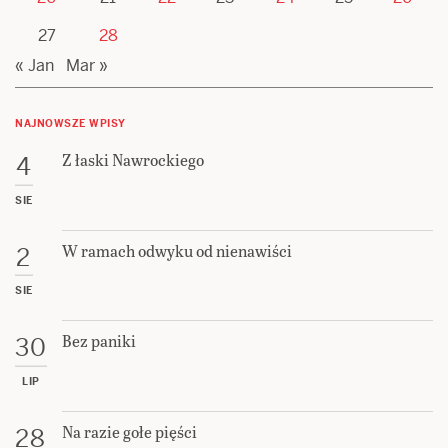
27
28
« Jan
Mar »
NAJNOWSZE WPISY
Z łaski Nawrockiego
4
SIE
W ramach odwyku od nienawiści
2
SIE
Bez paniki
30
LIP
Na razie gołe pięści
28