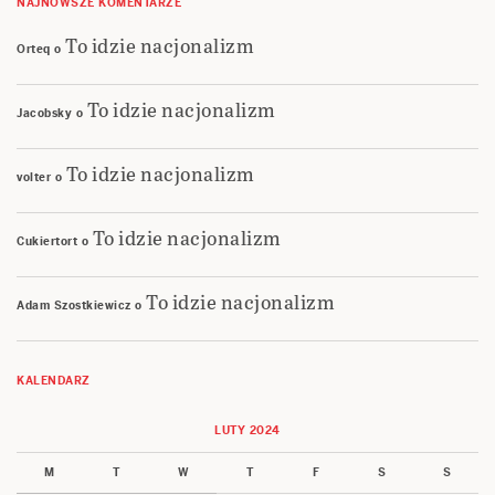
NAJNOWSZE KOMENTARZE
To idzie nacjonalizm
Orteq
o
To idzie nacjonalizm
Jacobsky
o
To idzie nacjonalizm
volter
o
To idzie nacjonalizm
Cukiertort
o
To idzie nacjonalizm
Adam Szostkiewicz
o
KALENDARZ
LUTY 2024
M
T
W
T
F
S
S