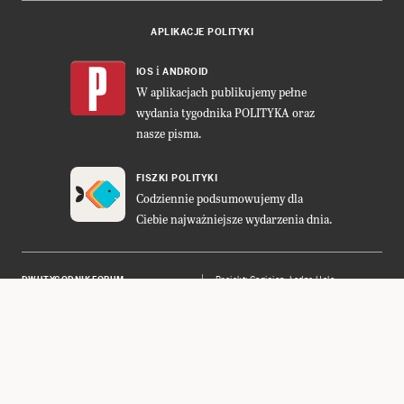
APLIKACJE POLITYKI
i
IOS
ANDROID
W aplikacjach publikujemy pełne
wydania tygodnika POLITYKA oraz
nasze pisma.
FISZKI POLITYKI
Codziennie podsumowujemy dla
Ciebie najważniejsze wydarzenia dnia.
DWUTYGODNIK FORUM
Projekt:
Cogision
,
Ładne Halo
POLITYKA INSIGHT
Wykonanie: Vavatech
LEŚNICZÓWKA NIBORK
Prawa autorskie © POLITYKA Sp. z
o.o. S.K.A.