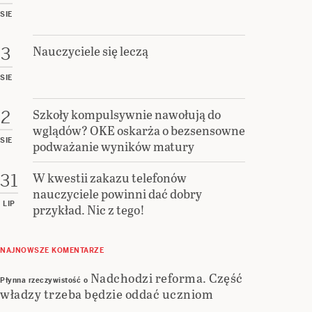
SIE
Nauczyciele się leczą
3
SIE
Szkoły kompulsywnie nawołują do
2
wglądów? OKE oskarża o bezsensowne
SIE
podważanie wyników matury
W kwestii zakazu telefonów
31
nauczyciele powinni dać dobry
LIP
przykład. Nic z tego!
NAJNOWSZE KOMENTARZE
Nadchodzi reforma. Część
Płynna rzeczywistość
o
władzy trzeba będzie oddać uczniom