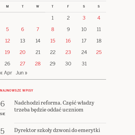
M
T
W
T
F
S
S
1
2
3
4
5
6
7
8
9
10
11
12
13
14
15
16
17
18
19
20
21
22
23
24
25
26
27
28
29
30
31
« Apr
Jun »
NAJNOWSZE WPISY
Nadchodzi reforma. Część władzy
6
trzeba będzie oddać uczniom
SIE
Dyrektor szkoły dzwoni do emerytki
5