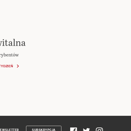
italna
krybentów
TYDZIEŃ
EWSLETTER
SUBSKRYPCJA