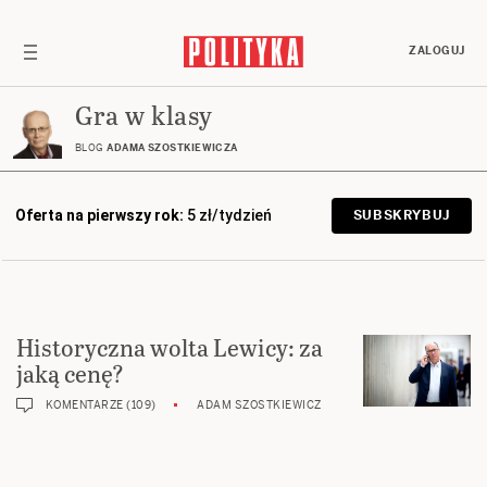
ZALOGUJ
Gra w klasy
BLOG
ADAMA SZOSTKIEWICZA
Oferta na pierwszy rok:
5 zł/tydzień
SUBSKRYBUJ
Historyczna wolta Lewicy: za
jaką cenę?
KOMENTARZE (109)
ADAM SZOSTKIEWICZ