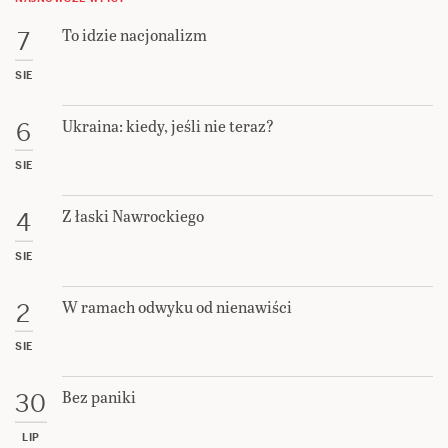
To idzie nacjonalizm
7
SIE
Ukraina: kiedy, jeśli nie teraz?
6
SIE
Z łaski Nawrockiego
4
SIE
W ramach odwyku od nienawiści
2
SIE
Bez paniki
30
LIP