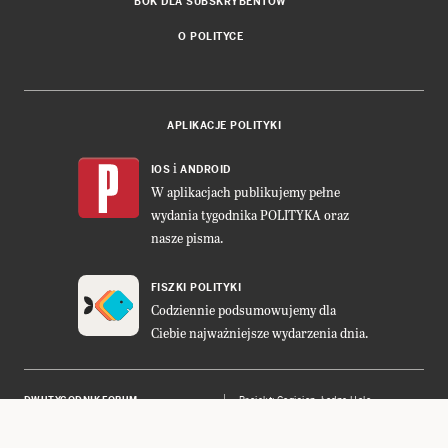
BOK DLA SUBSKRYBENTÓW
O POLITYCE
APLIKACJE POLITYKI
i
IOS
ANDROID
W aplikacjach publikujemy pełne
wydania tygodnika POLITYKA oraz
nasze pisma.
FISZKI POLITYKI
Codziennie podsumowujemy dla
Ciebie najważniejsze wydarzenia dnia.
DWUTYGODNIK FORUM
Projekt:
Cogision
,
Ładne Halo
POLITYKA INSIGHT
Wykonanie: Vavatech