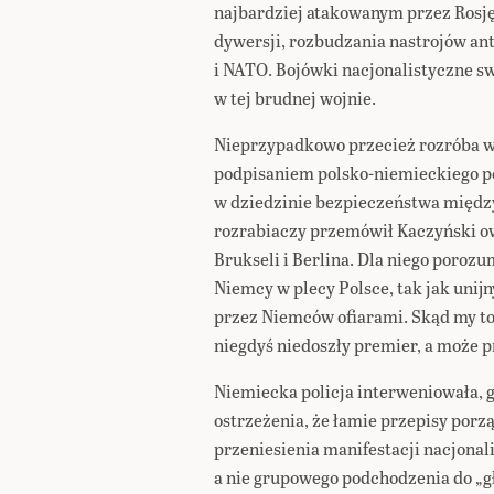
najbardziej atakowanym przez Rosję
dywersji, rozbudzania nastrojów 
i NATO. Bojówki nacjonalistyczne s
w tej brudnej wojnie.
Nieprzypadkowo przecież rozróba w 
podpisaniem polsko-niemieckiego p
w dziedzinie bezpieczeństwa międ
rozrabiaczy przemówił Kaczyński ow
Brukseli i Berlina. Dla niego poroz
Niemcy w plecy Polsce, tak jak unij
przez Niemców ofiarami. Skąd my to
niegdyś niedoszły premier, a może p
Niemiecka policja interweniowała, 
ostrzeżenia, że łamie przepisy porz
przeniesienia manifestacji nacjonal
a nie grupowego podchodzenia do „g