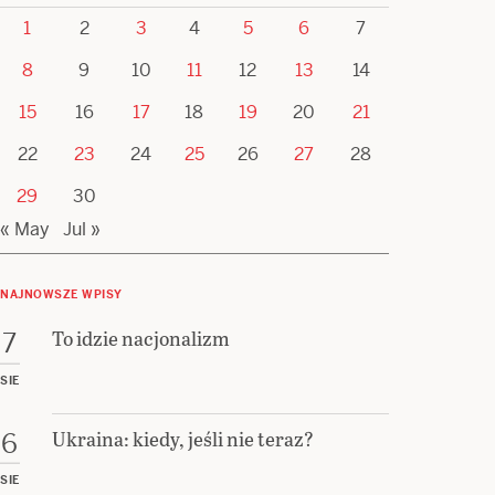
1
2
3
4
5
6
7
8
9
10
11
12
13
14
15
16
17
18
19
20
21
22
23
24
25
26
27
28
29
30
« May
Jul »
NAJNOWSZE WPISY
To idzie nacjonalizm
7
SIE
Ukraina: kiedy, jeśli nie teraz?
6
SIE