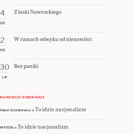
Z łaski Nawrockiego
4
SIE
W ramach odwyku od nienawiści
2
SIE
Bez paniki
30
LIP
NAJNOWSZE KOMENTARZE
To idzie nacjonalizm
Adam Szostkiewicz
o
To idzie nacjonalizm
W47D3K
o