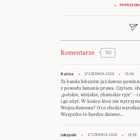
Nawigacja
← POPRZEDNI
wpisu
Komentarze
50
Kalina
17 CZERWCA 2026
15:06
Ta banda łobuzów już dawno powinna 
z powodu łamania prawa. Czytam, słu
„polskie, wiejskie, chamskie ryje” – 
i go użyć. W końcu ktoś nie wytrzyma,
Wojna domowa? O to chodzi wycofanej
Wszystko to bardzo dziwne…
lukipuki
17 CZERWCA 2026
15:55