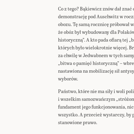
Co z tego? Bąkiewicz znów dał znać 
demonstrację pod Auschwitz w roczn
obozu. Tę samą rocznicę próbował w
że obóz był wybudowany dla Polaków
historyczną”. A kto pada ofiarą tej 
których było wielokrotnie więcej. B
za chwilę w Jedwabnem w tych samyc
„bitwa o pamięć historyczną” – wbre
nastawiona na mobilizację sił ant
wyborów.
Państwo, które nie ma siły i woli po
i wszelkim samozwańczym „stróżom
fundament jego funkcjonowania, nic 
wszystko. A przecież wystarczy, by
stanowione prawo.