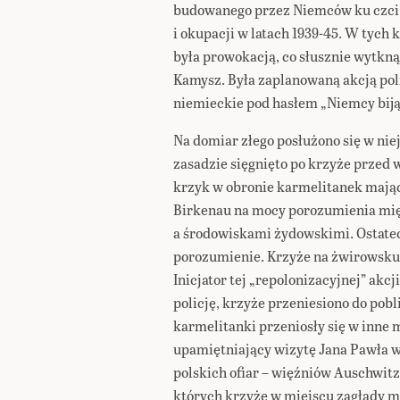
budowanego przez Niemców ku czci p
i okupacji w latach 1939-45. W tych
była prowokacją, co słusznie wytkn
Kamysz. Była zaplanowaną akcją poli
niemieckie pod hasłem „Niemcy biją
Na domiar złego posłużono się w nie
zasadzie sięgnięto po krzyże przed 
krzyk w obronie karmelitanek mając
Birkenau na mocy porozumienia mię
a środowiskami żydowskimi. Ostate
porozumienie. Krzyże na żwirowsku
Inicjator tej „repolonizacyjnej” akcj
policję, krzyże przeniesiono do pob
karmelitanki przeniosły się w inne 
upamiętniający wizytę Jana Pawła 
polskich ofiar – więźniów Auschwit
których krzyże w miejscu zagłady mi