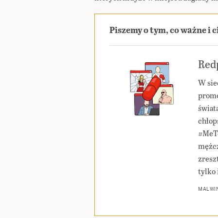
Piszemy o tym, co ważne i 
Redp
W sie
promo
świat
chłop
#MeTo
mężcz
zresz
tylko 
MALWIN