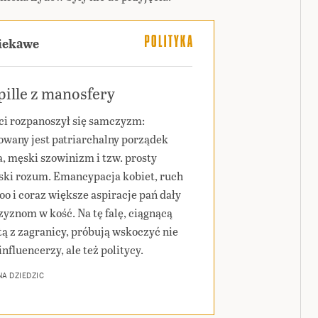
ciekawe
ille z manosfery
ci rozpanoszył się samczyzm:
wany jest patriarchalny porządek
a, męski szowinizm i tzw. prosty
ski rozum. Emancypacja kobiet, ruch
o i coraz większe aspiracje pań dały
yznom w kość. Na tę falę, ciągnącą
tą z zagranicy, próbują wskoczyć nie
influencerzy, ale też politycy.
A DZIEDZIC