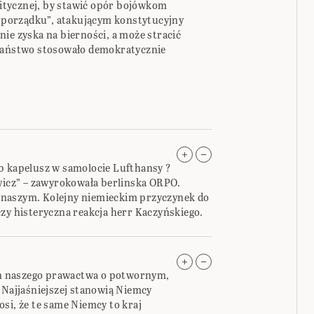
olitycznej, by stawić opór bojówkom
porządku”, atakującym konstytucyjny
ie zyska na bierności, a może stracić
 państwo stosowało demokratycznie
b kapelusz w samolocie Lufthansy ?
ewicz” – zawyrokowała berlinska ORPO.
naszym. Kolejny niemieckim przyczynek do
czy histeryczna reakcja herr Kaczyńskiego.
ń naszego prawactwa o potwornym,
 Najjaśniejszej stanowią Niemcy
si, że te same Niemcy to kraj