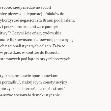
o sobie, kiedy niedawno zrobił
icę pierwszej deportacji Polaków do
ykorzystać negacjonista Braun pod hasłem,
 i potrzebna jest „bitwa o pamięć
„bitwy”? Oczywiście ofiary żydowskie,
raun z Bąkiewiczem najpewniej pojawią się
h nacjonalistycznych celach. Taka to
w prawdzie, w kontrze do Kościoła,
ysystemowych pod kątem przyszłorocznych
litycznej, by stawić opór bojówkom
 porządku”, atakującym konstytucyjny
nie zyska na bierności, a może stracić
 państwo stosowało demokratycznie