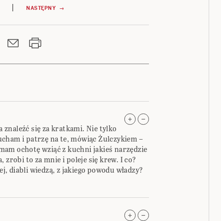
|
NASTĘPNY →
znaleźć się za kratkami. Nie tylko
cham i patrzę na te, mówiąc Żulczykiem –
i mam ochotę wziąć z kuchni jakieś narzędzie
 zrobi to za mnie i poleje się krew. I co?
, diabli wiedzą, z jakiego powodu władzy?