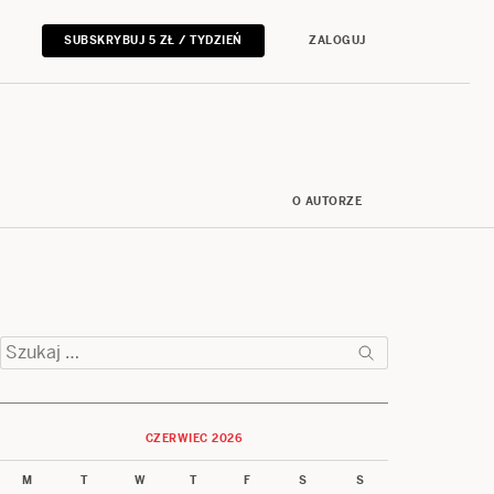
SUBSKRYBUJ 5 ZŁ / TYDZIEŃ
ZALOGUJ
O AUTORZE
Szukaj:
CZERWIEC 2026
M
T
W
T
F
S
S