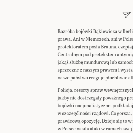
Rozróba bojówki Bąkiewicza w Berli
prawa. Ani w Niemczech, ani w Polsc
protektoratem posła Brauna, czepia
Centralnym pod pretekstem antymig
jakąś służbę mundurową lub samoob
sprzeczne z naszym prawem i wystaw
nasze państwo reaguje płochliwie al
Policja, resorty spraw wewnętrznych
jakby nie dostrzegały poważnego p
bojówki nacjonalistyczne, podkład
w szczególności rządowi. Co gorsza,
prawicową opozycję. Dzieje się to w
w Polsce nasila ataki w ramach swej 