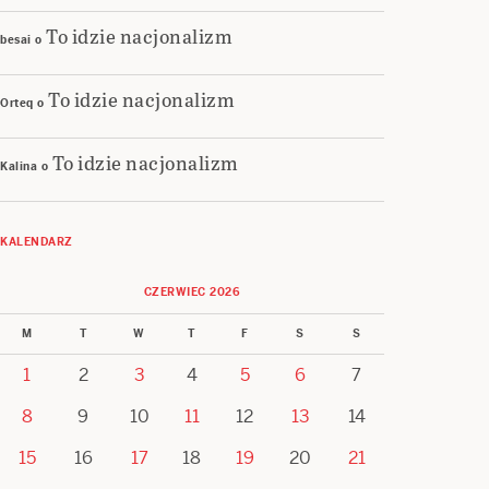
To idzie nacjonalizm
besai
o
To idzie nacjonalizm
Orteq
o
To idzie nacjonalizm
Kalina
o
KALENDARZ
CZERWIEC 2026
M
T
W
T
F
S
S
1
2
3
4
5
6
7
8
9
10
11
12
13
14
15
16
17
18
19
20
21