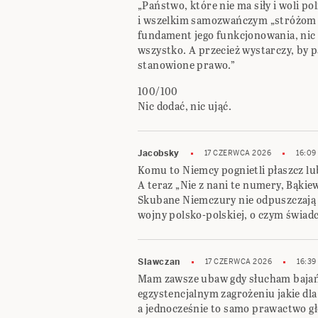
„Państwo, które nie ma siły i woli p
i wszelkim samozwańczym „stróżom 
fundament jego funkcjonowania, nic n
wszystko. A przecież wystarczy, by
stanowione prawo.”
100/100
Nic dodać, nic ująć.
Jacobsky
17 CZERWCA 2026
16:09
Komu to Niemcy pognietli płaszcz lu
A teraz „Nie z nani te numery, Bąki
Skubane Niemczury nie odpuszczają 
wojny polsko-polskiej, o czym świad
Slawczan
17 CZERWCA 2026
16:39
Mam zawsze ubaw gdy słucham baja
egzystencjalnym zagrożeniu jakie dla
a jednocześnie to samo prawactwo gło