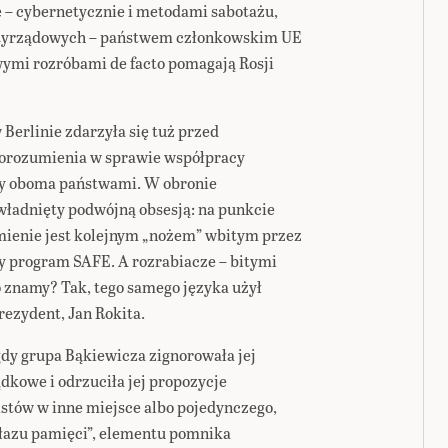
 – cybernetycznie i metodami sabotażu,
antyrządowych – państwem członkowskim UE
wymi rozróbami de facto pomagają Rosji
Berlinie zdarzyła się tuż przed
orozumienia w sprawie współpracy
zy oboma państwami. W obronie
ładnięty podwójną obsesją: na punkcie
umienie jest kolejnym „nożem” wbitym przez
ny program SAFE. A rozrabiacze – bitymi
 znamy? Tak, tego samego języka użył
rezydent, Jan Rokita.
gdy grupa Bąkiewicza zignorowała jej
ądkowe i odrzuciła jej propozycje
istów w inne miejsce albo pojedynczego,
łazu pamięci”, elementu pomnika