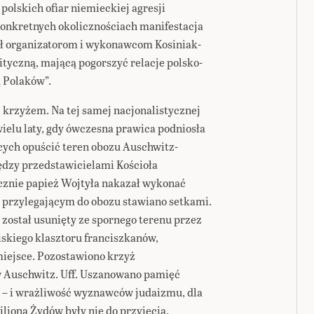
olskich ofiar niemieckiej agresji
 konkretnych okolicznościach manifestacja
ął organizatorom i wykonawcom Kosiniak-
tyczną, mającą pogorszyć relacje polsko-
 Polaków”.
j krzyżem. Na tej samej nacjonalistycznej
wielu laty, gdy ówczesna prawica podniosła
ych opuścić teren obozu Auschwitz-
dzy przedstawicielami Kościoła
cznie papież Wojtyła nakazał wykonać
 przylegającym do obozu stawiano setkami.
i został usunięty ze spornego terenu przez
liskiego klasztoru franciszkanów,
miejsce. Pozostawiono krzyż
w Auschwitz. Uff. Uszanowano pamięć
z – i wrażliwość wyznawców judaizmu, dla
liona Żydów były nie do przyjęcia.