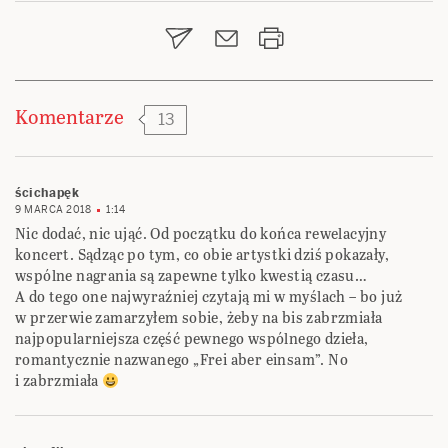
wpisu
Komentarze
13
ścichapęk
9 MARCA 2018
1:14
Nic dodać, nic ująć. Od początku do końca rewelacyjny
koncert. Sądząc po tym, co obie artystki dziś pokazały,
wspólne nagrania są zapewne tylko kwestią czasu…
A do tego one najwyraźniej czytają mi w myślach – bo już
w przerwie zamarzyłem sobie, żeby na bis zabrzmiała
najpopularniejsza część pewnego wspólnego dzieła,
romantycznie nazwanego „Frei aber einsam”. No
i zabrzmiała