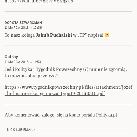
https://youtu.be/xH7FVSKqxC8
DOROTA SZWARCMAN
11 MARCA 2018
10:39
To nasz kolega
Jakub Puchalski
w „TP” napisał
Gatsby
11 MARCA 2018
11:53
Jeśli Polityka i Tygodnik Powszechny (?) mnie nie zgromią,
to można sobie przejrzeć..
https://www.tygodnikpowszechny.pl/files/attachment/jozef
_hofmann-reka_geniusza_typo19-20150510.pdf
Aby komentować, zaloguj się na konto portalu Polityka.pl
NICK LUB EMAIL :