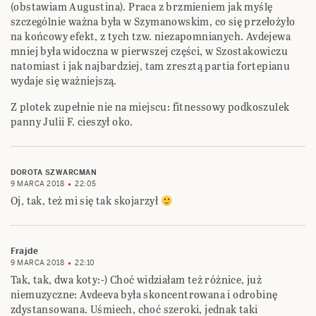
(obstawiam Augustina). Praca z brzmieniem jak myślę
szczególnie ważna była w Szymanowskim, co się przełożyło
na końcowy efekt, z tych tzw. niezapomnianych. Avdejewa
mniej była widoczna w pierwszej części, w Szostakowiczu
natomiast i jak najbardziej, tam zresztą partia fortepianu
wydaje się ważniejszą.
Z plotek zupełnie nie na miejscu: fitnessowy podkoszulek
panny Julii F. cieszył oko.
DOROTA SZWARCMAN
9 MARCA 2018
22:05
Oj, tak, też mi się tak skojarzył
Frajde
9 MARCA 2018
22:10
Tak, tak, dwa koty:-) Choć widziałam też różnice, już
niemuzyczne: Avdeeva była skoncentrowana i odrobinę
zdystansowana. Uśmiech, choć szeroki, jednak taki