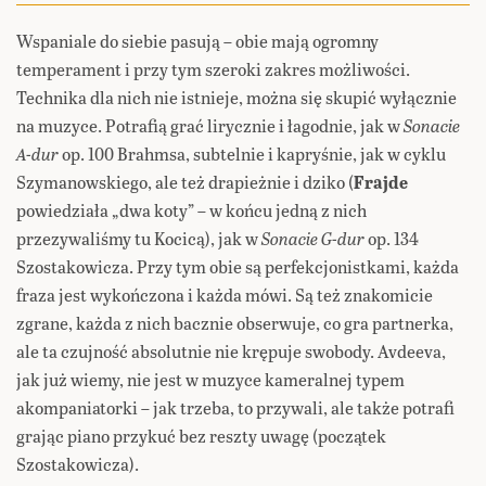
Wspaniale do siebie pasują – obie mają ogromny
temperament i przy tym szeroki zakres możliwości.
Technika dla nich nie istnieje, można się skupić wyłącznie
na muzyce. Potrafią grać lirycznie i łagodnie, jak w
Sonacie
A-dur
op. 100 Brahmsa, subtelnie i kapryśnie, jak w cyklu
Szymanowskiego, ale też drapieżnie i dziko (
Frajde
powiedziała „dwa koty” – w końcu jedną z nich
przezywaliśmy tu Kocicą), jak w
Sonacie G-dur
op. 134
Szostakowicza. Przy tym obie są perfekcjonistkami, każda
fraza jest wykończona i każda mówi. Są też znakomicie
zgrane, każda z nich bacznie obserwuje, co gra partnerka,
ale ta czujność absolutnie nie krępuje swobody. Avdeeva,
jak już wiemy, nie jest w muzyce kameralnej typem
akompaniatorki – jak trzeba, to przywali, ale także potrafi
grając piano przykuć bez reszty uwagę (początek
Szostakowicza).