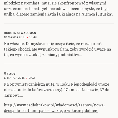
młodzież natomiast, musi się skonfrontować z własnymi
uczuciami na temat tych narodów i obecnie myśle, że tego
unika, dlatego zamienia Żyda i Ukraińca na Niemca i „Ruska”.
DOROTA SZWARCMAN
10 MARCA 2018
10:46
No właśnie. Domyślałam się oczywiście, że raczej o coś
takiego chodzi, ale wypunktowałam, żeby zwrócić uwagę na
to, co wynika z takiej zamiany podmiotów…
Gatsby
11 MARCA 2018
9:02
Na optymistyczniejszą nutę, w Roku Niepodległości (może
nie zostanie do końca zbrukany). 17 km. do Lusławic, 37 do
Tarnowa…
http://www.radiokrakow.pl/wiadomosci/tarnow/nowa-
droga-do-centrum-paderewskiego-w-kasnej-dolnej/