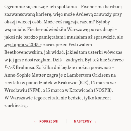
Ogromnie się cieszę z ich spotkania – Fischer ma bardziej
zaawansowaną karierę, więc może Avdeevą zauważy przy
okazji więcej osób. Może coś nagrają razem? Byłoby
wspaniale. Fischer odwiedziła Warszawę po raz drugi –
jakoś nie bardzo pamiętałam i musiałam aż sprawdzić, ale
wystąpiła w 2015 r
. zaraz przed Festiwalem
Beethovenowskim, jak widać, jakieś tam usterki wówczas
w jej grze dostrzegłam. Dziś – żadnych. Był też bis:
Scherzo
F-A-E
Brahmsa. Za kilka dni będzie można porównać –
Anne-Sophie Mutter zagra je z Lambertem Orkisem na
recitalu w poniedziałek w Krakowie (ICE), 14 marca we
Wrocławiu (NFM), a 15 marca w Katowicach (NOSPR).
W Warszawie tego recitalu nie będzie, tylko koncert
z orkiestrą.
Nawigacja
|
← POPRZEDNI
NASTĘPNY →