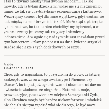
I tak to tkwimy między tymi dwoma narodami. Tak się
mówiło, gdy ja byłam dzieckiem i widać nic się nie zmieniło,
mimo, że tak się przybliżyliśmy ekonomicznie i kulturowo.
Wczorajszy koncert był dla mnie wyjątkowy, gdyż czułam, że
jest między nami olbrzymia bliskość. Może stąd się biorą te
lęki narodowe, bo tak bardzo chcielibyśmy być różni, a w
gruncie rzeczy jesteśmy tak rosyjscy i niemieccy
jednocześnie. A w ogóle się nad tym nie zastanawiałam przed
tym koncertem. Szłam po prostu na dwie świetne artystki.
Bardzo się cieszę z tych dodatkowych przeżyć.
Frajde
9 MARCA 2018
22:55
Choć, gdy to napisałam, to przyszło mi do głowy, że łatwiej
zaakceptować, że za wroga uważany jest Niemiec, czy
„Rusek”, bo to jest już ugruntowanie i obśmiane od dawna
i właściwie wiadomo, że niegroźne. Natomiast moje,
prowokacyjne, postawienie w miejscu Samarytanki Żyda,
albo Ukraińca mogło być bardzo niekomfortowe i młodzież
nie chciała się tym zgodzić właśnie dlatego, że być może