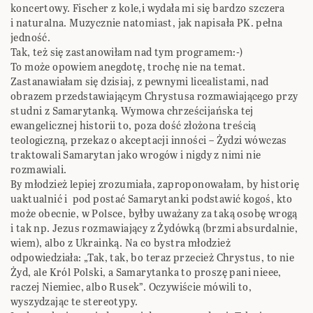
koncertowy. Fischer z kole,i wydała mi się bardzo szczera
i naturalna. Muzycznie natomiast, jak napisała PK. pełna
jedność.
Tak, też się zastanowiłam nad tym programem:-)
To może opowiem anegdotę, trochę nie na temat.
Zastanawiałam się dzisiaj, z pewnymi licealistami, nad
obrazem przedstawiającym Chrystusa rozmawiającego przy
studni z Samarytanką. Wymowa chrześcijańska tej
ewangelicznej historii to, poza dość złożona treścią
teologiczną, przekaz o akceptacji inności – Żydzi wówczas
traktowali Samarytan jako wrogów i nigdy z nimi nie
rozmawiali.
By młodzież lepiej zrozumiała, zaproponowałam, by historię
uaktualnić i pod postać Samarytanki podstawić kogoś, kto
może obecnie, w Polsce, byłby uważany za taką osobę wrogą
i tak np. Jezus rozmawiający z Żydówką (brzmi absurdalnie,
wiem), albo z Ukrainką. Na co bystra młodzież
odpowiedziała: „Tak, tak, bo teraz przecież Chrystus, to nie
Żyd, ale Król Polski, a Samarytanka to proszę pani nieee,
raczej Niemiec, albo Rusek”. Oczywiście mówili to,
wyszydzając te stereotypy.