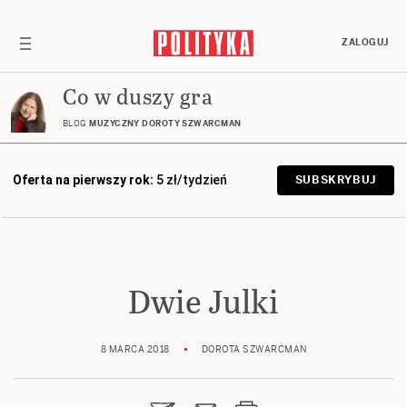
ZALOGUJ
Co w duszy gra
BLOG
MUZYCZNY DOROTY SZWARCMAN
Oferta na pierwszy rok:
5 zł/tydzień
SUBSKRYBUJ
Dwie Julki
8 MARCA 2018
DOROTA SZWARCMAN