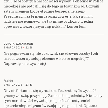
czuli, że osoby tych narodowości wywołują obecnie w Polsce
niepokój i nie potrafili się do tego ustosunkować. Uczynili
zatem wrogiem kogoś etycznie bezpieczniejszego.
Przepraszam za tę niemuzyczną dygresję. PK się mam
nadzieję nie pogniewa, ale tak mi się to złożyło w jedną
opowieść z wczorajszym „sąsiedzkim” koncertem.
DOROTA SZWARCMAN
9 MARCA 2018
22:58
Nie pogniewam się, ale cokolwiek się zdziwię: „osoby tych
narodowości wywołują obecnie w Polsce niepokój”?
Naprawdę, one wywołują?
Frajde
9 MARCA 2018
23:33
Nie, niefortunnie się wyraziłam. To skrót myślowy, dość
groźny zresztą, przyznaję, Zamieniłam podmioty. Nie osoby
tych narodowości wywołują niepokój, ale antysemici
i przeciwnicy emigrantów czują się niepokojeni. Opisana