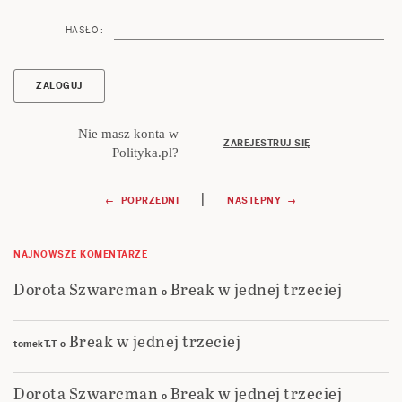
HASŁO :
Nie masz konta w
ZAREJESTRUJ SIĘ
Polityka.pl?
Nawigacja
|
← POPRZEDNI
NASTĘPNY →
wpisu
NAJNOWSZE KOMENTARZE
Dorota Szwarcman
Break w jednej trzeciej
o
Break w jednej trzeciej
tomekT.T
o
Dorota Szwarcman
Break w jednej trzeciej
o