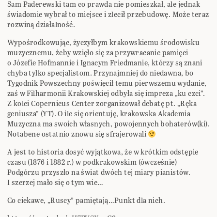
Sam Paderewski tam co prawda nie pomieszkał, ale jednak
świadomie wybrał to miejsce i zlecił przebudowę. Może teraz
rozwiną działalność.
Wypośrodkowując, życzyłbym krakowskiemu środowisku
muzycznemu, żeby wzięło się za przywracanie pamięci
o Józefie Hofmannie i Ignacym Friedmanie, którzy są znani
chyba tylko specjalistom. Przynajmniej do niedawna, bo
Tygodnik Powszechny poświęcił temu pierwszemu wydanie,
zaś w Filharmonii Krakowskiej odbyła się impreza „ku czci”.
Z kolei Copernicus Center zorganizował debatę pt. „Ręka
geniusza” (YT). O ile się orientuję, krakowska Akademia
Muzyczna ma swoich własnych, powojennych bohaterów(ki).
Notabene ostatnio znowu się sfrajerowali
A jest to historia dosyć wyjątkowa, że w krótkim odstępie
czasu (1876 i 1882 r.) w podkrakowskim (ówcześnie)
Podgórzu przyszło na świat dwóch tej miary pianistów.
I szerzej mało się o tym wie…
Co ciekawe, „Ruscy” pamiętają…Punkt dla nich.