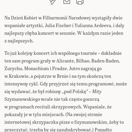
Na Dzień Kobiet w Filharmonii Narodowej wystąpiły dwie
wspaniałe artystki, Julia Fischer i Yulianna Avdeeva, i dały
najlepszy chyba koncert w sezonie. W każdym razie jeden
z najlepszych.
To już kolejny koncert ich wspólnego tournée – dokładnie
ten sam program grały w Alicante, Bilbao, Baden-Baden,
Zurychu, Monachium i Pradze. Jutro zagrają go
w Krakowie, a pojutrze w Brnie i na tym skończą ten
intensywny cykl. Gdy przyjrzeć się temu programowi, może
się wydawać, że był robiony „pod Polskę” –
Mity
Szymanowskiego wcale nie tak często goszczą
w programach recitali skrzypcowych. Wspaniale, że
pokazały je w tylu miejscach. (Na swojej stronie
internetowej skrzypaczka pisze o Szymanowskim, żeby to
przeczytać, trzeba by się zasubskrybować.) Ponadto