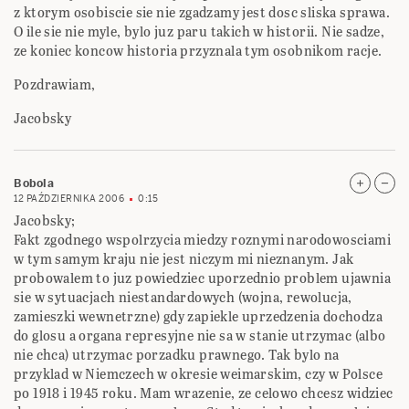
z ktorym osobiscie sie nie zgadzamy jest dosc sliska sprawa.
O ile sie nie myle, bylo juz paru takich w historii. Nie sadze,
ze koniec koncow historia przyznala tym osobnikom racje.
Pozdrawiam,
Jacobsky
Bobola
12 PAŹDZIERNIKA 2006
0:15
Jacobsky;
Fakt zgodnego wspolrzycia miedzy roznymi narodowosciami
w tym samym kraju nie jest niczym mi nieznanym. Jak
probowalem to juz powiedziec uporzednio problem ujawnia
sie w sytuacjach niestandardowych (wojna, rewolucja,
zamieszki wewnetrzne) gdy zapiekle uprzedzenia dochodza
do glosu a organa represyjne nie sa w stanie utrzymac (albo
nie chca) utrzymac porzadku prawnego. Tak bylo na
przyklad w Niemczech w okresie weimarskim, czy w Polsce
po 1918 i 1945 roku. Mam wrazenie, ze celowo chcesz widziec