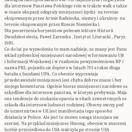
dla interesow Panstawa Polskiego role w trakcie walk a takze
w czasie okupacji odegraly mniejszosci (zydzi- na terenie
okupowanym przez Armie Radziecka, niemcy i ukraincy- na
terenie okupowanym przez Rzesze Niemiecka ).
Dla poszerzenia horyzontow polecam lekture Historii
Dwudziestolecia, Pawel Zaremba , Instytut Literacki , Paryz
1981.
Co do lat po wyzwoleniu to mam nadzieje, ze znany jest Panu
wklad zydowskiej mniejszosci narodowej w formowaniu UB
i Informacji Wojskowej i w rzadzeniu powyzwoleniowa RP (
nazwa PRL pojawila sie dopiero w latach 70) a takze dluga
batalia z bandami UPA. Co obecnie wyprawiaja
przedstawiciele mniejszosci jest chyba dobrze znane i bez
mojego komentarza. Ogolnie biorac mniejszosci narodowe sa
szkodliwe dla interesow panstwa, w ktorym prebywaja. Maja
one tendencje do szukania oparcia w silach zewnetrznych ze
szkoda dla interesow ludnosci rodzimej. Obecny owczy ped
do uczestnictwa w UE jest manifestacja tego sposobu
dzialania w Polsce. Ale jest to znowu uwaga stosujaca sie
szerzej. Na przyklad mniejszosc Hmong, obecnie w znacznej
liczbie przesiedlona do USA walczyla po stronie USA