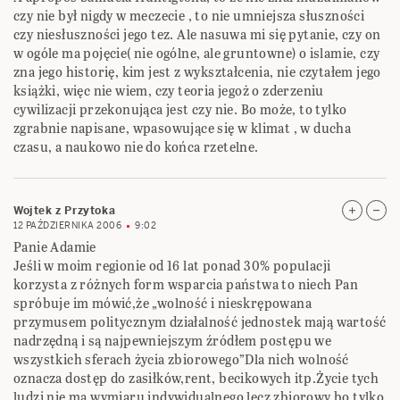
czy nie był nigdy w meczecie , to nie umniejsza słuszności
czy niesłuszności jego tez. Ale nasuwa mi się pytanie, czy on
w ogóle ma pojęcie( nie ogólne, ale gruntowne) o islamie, czy
zna jego historię, kim jest z wykształcenia, nie czytałem jego
książki, więc nie wiem, czy teoria jegoż o zderzeniu
cywilizacji przekonująca jest czy nie. Bo może, to tylko
zgrabnie napisane, wpasowujące się w klimat , w ducha
czasu, a naukowo nie do końca rzetelne.
Wojtek z Przytoka
12 PAŹDZIERNIKA 2006
9:02
Panie Adamie
Jeśli w moim regionie od 16 lat ponad 30% populacji
korzysta z różnych form wsparcia państwa to niech Pan
spróbuje im mówić,że „wolność i nieskrępowana
przymusem politycznym działalność jednostek mają wartość
nadrzędną i są najpewniejszym źródłem postępu we
wszystkich sferach życia zbiorowego”Dla nich wolność
oznacza dostęp do zasiłków,rent, becikowych itp.Życie tych
ludzi nie ma wymiaru indywidualnego lecz zbiorowy,bo tylko