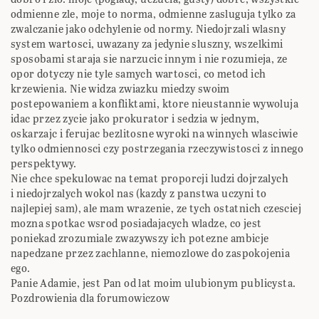
odmienne zle, moje to norma, odmienne zasluguja tylko za
zwalczanie jako odchylenie od normy. Niedojrzali wlasny
system wartosci, uwazany za jedynie sluszny, wszelkimi
sposobami staraja sie narzucic innym i nie rozumieja, ze
opor dotyczy nie tyle samych wartosci, co metod ich
krzewienia. Nie widza zwiazku miedzy swoim
postepowaniem a konfliktami, ktore nieustannie wywoluja
idac przez zycie jako prokurator i sedzia w jednym,
oskarzajc i ferujac bezlitosne wyroki na winnych wlasciwie
tylko odmiennosci czy postrzegania rzeczywistosci z innego
perspektywy.
Nie chce spekulowac na temat proporcji ludzi dojrzalych
i niedojrzalych wokol nas (kazdy z panstwa uczyni to
najlepiej sam), ale mam wrazenie, ze tych ostatnich czesciej
mozna spotkac wsrod posiadajacych wladze, co jest
poniekad zrozumiale zwazywszy ich potezne ambicje
napedzane przez zachlanne, niemozlowe do zaspokojenia
ego.
Panie Adamie, jest Pan od lat moim ulubionym publicysta.
Pozdrowienia dla forumowiczow