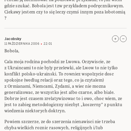
gdzie szukać. Bobola jest tzw przykładem podręcznikowym.
Ciekawy jestem czy to się leczy czymś innym poza lobotomią
?
Jacobsky
11 PAŹDZIERNIKA 2006
22:01
Bobola,
Cala moja rodzina pochodzi ze Lwowa. Oczywiscie, ze
z Ukraincami to nie byly przelewki, ale Lwow to nie tylko
konflikt polsko-ukrainski. To rowniez wspolzycie dosc
spokojne (wedlug relacji oraz tego, co ja czytalem)
z Ormianami, Niemcami, Zydami, a wiec nie mozna
generalizowac, ze wszystko jest albo czarne, albo biale.
Dobrze jest czasem zrelatywizowac to i owo, choc wiem, ze
jest to zabieg metodologiczny niezbyt „koszerny” z punktu
wiedzenia niektorych doktryn.
Powiem szczerze, ze do szerzenia nienawisci nie trzeba
chyba wielkich roznic rasowych, religijnych i/lub