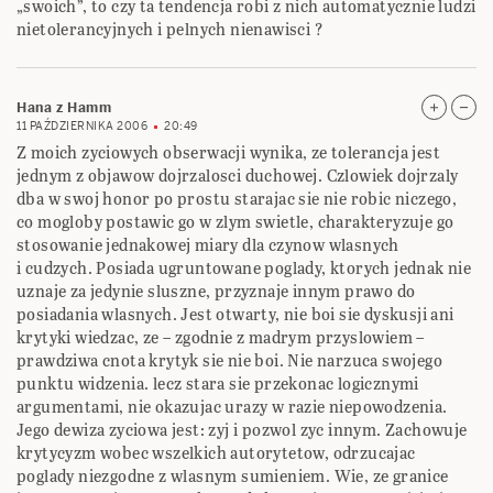
„swoich”, to czy ta tendencja robi z nich automatycznie ludzi
nietolerancyjnych i pelnych nienawisci ?
Hana z Hamm
11 PAŹDZIERNIKA 2006
20:49
Z moich zyciowych obserwacji wynika, ze tolerancja jest
jednym z objawow dojrzalosci duchowej. Czlowiek dojrzaly
dba w swoj honor po prostu starajac sie nie robic niczego,
co mogloby postawic go w zlym swietle, charakteryzuje go
stosowanie jednakowej miary dla czynow wlasnych
i cudzych. Posiada ugruntowane poglady, ktorych jednak nie
uznaje za jedynie sluszne, przyznaje innym prawo do
posiadania wlasnych. Jest otwarty, nie boi sie dyskusji ani
krytyki wiedzac, ze – zgodnie z madrym przyslowiem –
prawdziwa cnota krytyk sie nie boi. Nie narzuca swojego
punktu widzenia. lecz stara sie przekonac logicznymi
argumentami, nie okazujac urazy w razie niepowodzenia.
Jego dewiza zyciowa jest: zyj i pozwol zyc innym. Zachowuje
krytycyzm wobec wszelkich autorytetow, odrzucajac
poglady niezgodne z wlasnym sumieniem. Wie, ze granice