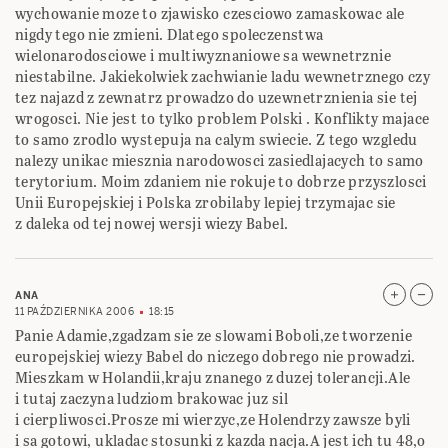
wychowanie moze to zjawisko czesciowo zamaskowac ale
nigdy tego nie zmieni. Dlatego spoleczenstwa
wielonarodosciowe i multiwyznaniowe sa wewnetrznie
niestabilne. Jakiekolwiek zachwianie ladu wewnetrznego czy
tez najazd z zewnatrz prowadzo do uzewnetrznienia sie tej
wrogosci. Nie jest to tylko problem Polski . Konflikty majace
to samo zrodlo wystepuja na calym swiecie. Z tego wzgledu
nalezy unikac miesznia narodowosci zasiedlajacych to samo
terytorium. Moim zdaniem nie rokuje to dobrze przyszlosci
Unii Europejskiej i Polska zrobilaby lepiej trzymajac sie
z daleka od tej nowej wersji wiezy Babel.
ANA
11 PAŹDZIERNIKA 2006
18:15
Panie Adamie,zgadzam sie ze slowami Boboli,ze tworzenie
europejskiej wiezy Babel do niczego dobrego nie prowadzi.
Mieszkam w Holandii,kraju znanego z duzej tolerancji.Ale
i tutaj zaczyna ludziom brakowac juz sil
i cierpliwosci.Prosze mi wierzyc,ze Holendrzy zawsze byli
i sa gotowi, ukladac stosunki z kazda nacja.A jest ich tu 48,o