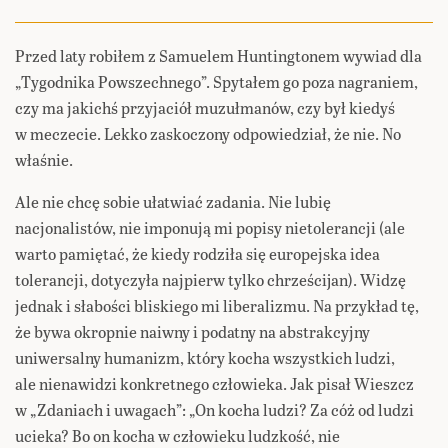
Przed laty robiłem z Samuelem Huntingtonem wywiad dla
„Tygodnika Powszechnego”. Spytałem go poza nagraniem,
czy ma jakichś przyjaciół muzułmanów, czy był kiedyś
w meczecie. Lekko zaskoczony odpowiedział, że nie. No
właśnie.
Ale nie chcę sobie ułatwiać zadania. Nie lubię
nacjonalistów, nie imponują mi popisy nietolerancji (ale
warto pamiętać, że kiedy rodziła się europejska idea
tolerancji, dotyczyła najpierw tylko chrześcijan). Widzę
jednak i słabości bliskiego mi liberalizmu. Na przykład tę,
że bywa okropnie naiwny i podatny na abstrakcyjny
uniwersalny humanizm, który kocha wszystkich ludzi,
ale nienawidzi konkretnego człowieka. Jak pisał Wieszcz
w „Zdaniach i uwagach”: „On kocha ludzi? Za cóż od ludzi
ucieka? Bo on kocha w człowieku ludzkość, nie