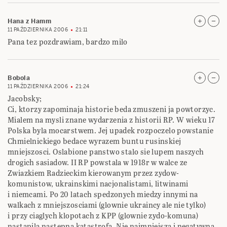
Hana z Hamm
11 PAŹDZIERNIKA 2006
21:11
Pana tez pozdrawiam, bardzo milo
Bobola
11 PAŹDZIERNIKA 2006
21:24
Jacobsky;
Ci, ktorzy zapominaja historie beda zmuszeni ja powtorzyc.
Mialem na mysli znane wydarzenia z historii RP. W wieku 17
Polska byla mocarstwem. Jej upadek rozpoczelo powstanie
Chmielnickiego bedace wyrazem buntu rusinskiej
mniejszosci. Oslabione panstwo stalo sie lupem naszych
drogich sasiadow. II RP powstala w 1918r w walce ze
Zwiazkiem Radzieckim kierowanym przez zydow-
komunistow, ukrainskimi nacjonalistami, litwinami
i niemcami. Po 20 latach spedzonych miedzy innymi na
walkach z mniejszosciami (glownie ukraincy ale nie tylko)
i przy ciaglych klopotach z KPP (glownie zydo-komuna)
nastapila nastepna katastrofa. Nie najmniejsza i negatywna