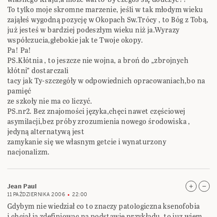
To tylko moje skromne marzenie, jeśli w tak młodym wieku
zająłeś wygodną pozycję w Okopach Sw.Trócy , to Bóg z Tobą,
już jesteś w bardziej podeszłym wieku niż ja.Wyrazy
współczucia,głebokie jak te Twoje okopy.
Pa! Pa!
PS.Kłótnia , to jeszcze nie wojna, a broń do „zbrojnych
kłótni” dostarczali
tacy jak Ty-szczegóły w odpowiednich opracowaniach,bo na
pamięć
ze szkoły nie ma co liczyć.
PS.nr2. Bez znajomości języka,chęci nawet częściowej
asymilacji,bez próby zrozumienia nowego środowiska ,
jedyną alternatywą jest
zamykanie się we własnym getcie i wynaturzony
nacjonalizm.
Jean Paul
11 PAŹDZIERNIKA 2006
22:00
Gdybym nie wiedział co to znaczy patologiczna ksenofobia
i chciał ją zdefiniowac na podstawie przykładu, to juz wiem