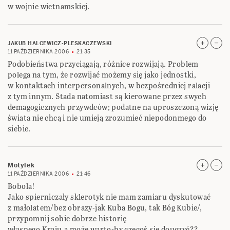
w wojnie wietnamskiej.
JAKUB HALCEWICZ-PLESKACZEWSKI
11 PAŹDZIERNIKA 2006
21:35
Podobieństwa przyciągają, różnice rozwijają. Problem
polega na tym, że rozwijać możemy się jako jednostki,
w kontaktach interpersonalnych, w bezpośredniej ralacji
z tym innym. Stada natomiast są kierowane przez swych
demagogicznych przywdców; podatne na uproszczoną wizję
świata nie chcą i nie umieją zrozumieć niepodonmego do
siebie.
Motylek
11 PAŹDZIERNIKA 2006
21:46
Bobola!
Jako spierniczały sklerotyk nie mam zamiaru dyskutować
z małolatem/bez obrazy-jak Kuba Bogu, tak Bóg Kubie/,
przypomnij sobie dobrze historię
własnego Kraju,a może warto-by czegoś się douczyć??