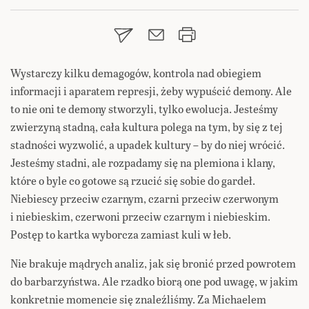
Wystarczy kilku demagogów, kontrola nad obiegiem
informacji i aparatem represji, żeby wypuścić demony. Ale
to nie oni te demony stworzyli, tylko ewolucja. Jesteśmy
zwierzyną stadną, cała kultura polega na tym, by się z tej
stadności wyzwolić, a upadek kultury – by do niej wrócić.
Jesteśmy stadni, ale rozpadamy się na plemiona i klany,
które o byle co gotowe są rzucić się sobie do gardeł.
Niebiescy przeciw czarnym, czarni przeciw czerwonym
i niebieskim, czerwoni przeciw czarnym i niebieskim.
Postęp to kartka wyborcza zamiast kuli w łeb.
Nie brakuje mądrych analiz, jak się bronić przed powrotem
do barbarzyństwa. Ale rzadko biorą one pod uwagę, w jakim
konkretnie momencie się znaleźliśmy. Za Michaelem