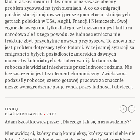
klotni z Ukraincami i Litwinami oraz zawsze obecny
problem zydowski na tych ziemiach. A co do emigracji
polskiej starej i najnowszej prosze pamietac o istniejacych
gettach polskich w USA, Anglii, Francji i Niemczech. Swoj
cignie do swego nie tylko dlatego, ze blizsza mu jest kultura
narodowa ale i z tego powodu, ze ludnosc etniczna nie
traktuje zbyt przychylnie nowych przybyszow. To znowu nie
jest problem dotyczacy tylko Polonii. W tej samej sytuacji sa
emigranci z bylych posiadlosci zamorskich dawnych
mocarstw kolonialnych. Sa tolerowani jako tania sila
robocza ale widziani niechetnie przez ludnosc rodzima. Nie
bez znaczenia jest tez element ekonomiczny. Zwiekszona
podaz sily roboczej czesto gotowej pracowc za znacznie
nizsze wynagrodzenie psuje rynek pracy ludnosci tubylczej.
TESTEQ
11 PAŹDZIERNIKA 2006
20:07
Adam Szostkiewicz pisze: „Dlaczego tak się nienawidzimy?”
Nienawidzą ci, którzy mają kompleksy, którzy sami siebie nie
lubią. A że takich ludzi jest większość – stąd i cały problem.