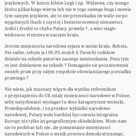
jezykowych. W koncu kibice Legii i np. Widzewa, czy innego
klubu pilkarkiego wierza lub nie w tego samego boga i mowia
tym samym jezykiem, ale to nie przeszkadza im walic sie po
wygolonych lbach z czystej i bezinteresownej nienawisci.
Jedni i drudzi to chyba Polacy, prawda ?, a wiec ciagle
wiekszosc etniczna w naszym kraju.
Jestem miejszoscia narodowa zyjaca w moim kraju, Bobola.
Nie sadze, zebym ja i 99,9% moich (i Twoich) rodakow
dzialalo na szkode panstwa naszego zamieszkania. Poza tym
co jest dzialaniem na szkode ? Domaganie sie poszanowania
swoich praw przy calym respekcie obowiazujacego porzadku
prawnego ?
Nie wiem, jak znaczacy wlpyw dla wyniku referendum
o przystapieniu do UE mialy mniejszosci narodowe w Polsce,
zeby natychmiast wyciagac tu dosc kategoryczne wnioski.
Prawdopodobnie, i na przekor wykladni narodowo-
narodowej, Polacy wola bardziej byc czescia integralna
Europy niz tylko jej geograficznym skladnikiem. Moze nam
sie to podobac lub nie, ale pomawianie mniejszosci
narodowych w Polsce o wynik procesu demokratycznego,