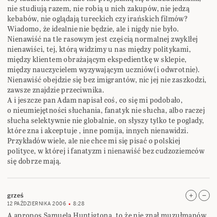
nie studiują razem, nie robią u nich zakupów, nie jedzą
kebabów, nie oglądają tureckich czy irańskich filmów?
Wiadomo, że idealnie nie będzie, ale i nigdy nie było.
Nienawiść na tle rasowym jest częścią normalnej zwyklłej
nienawiści, tej, którą widzimy u nas między politykami,
między klientem obrażającym ekspedientkę w sklepie,
między nauczycielem wyzywającym uczniów( i odwrotnie).
Nienawiść obejdzie się bez imigrantów, nic jej nie zaszkodzi,
zawsze znajdzie przeciwnika.
A i jeszcze pan Adam napisał coś, co się mi podobało,
o nieumiejętności słuchania, fanatyk nie słucha, albo raczej
słucha selektywnie nie globalnie, on słyszy tylko te poglady,
które zna i akceptuje , inne pomija, innych nienawidzi.
Przykładów wiele, ale nie chce mi się pisać o polskiej
polityce, w której i fanatyzm i nienawiść bez cudzoziemców
się dobrze mają.
grześ
12 PAŹDZIERNIKA 2006
8:28
A apropos Samuela Huntigtona, to że nie znał muzułmanów