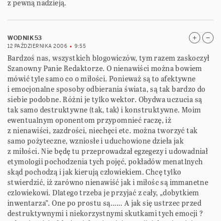
z pewną nadzieją.
WODNIK53
12 PAŹDZIERNIKA 2006
9:55
Bardzoś nas, wszystkich blogowiczów, tym razem zaskoczył
Szanowny Panie Redaktorze. O nienawiści można bowiem
mówić tyle samo co o miłości. Ponieważ są to afektywne
i emocjonalne sposoby odbierania świata, są tak bardzo do
siebie podobne. Różni je tylko wektor. Obydwa uczucia są
tak samo destruktywne (tak, tak) i konstruktywne. Moim
ewentualnym oponentom przypomnieć raczę, iż
z nienawiści, zazdrości, niechęci etc. można tworzyć tak
samo pożyteczne, wzniosłe i uduchowione dzieła jak
z miłości. Nie będę tu przeprowadzał egzegezy i udowadniał
etymologii pochodzenia tych pojęć, pokładów menatlnych
skąd pochodzą i jak kierują człowiekiem. Chcę tylko
stwierdzić, iż zarówno nienawiść jak i miłośc są immanetne
czlowiekowi. Dlatego trzeba je przyjać z cały, „dobytkiem
inwentarza”. One po prostu są…… A jak się ustrzec przed
destruktywnymi i niekorzystnymi skutkami tych emocji ?