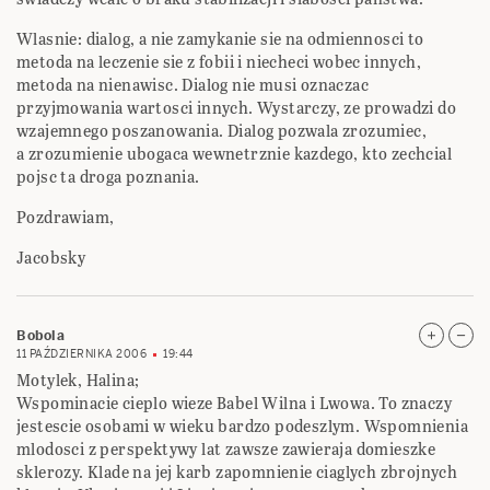
Wlasnie: dialog, a nie zamykanie sie na odmiennosci to
metoda na leczenie sie z fobii i niecheci wobec innych,
metoda na nienawisc. Dialog nie musi oznaczac
przyjmowania wartosci innych. Wystarczy, ze prowadzi do
wzajemnego poszanowania. Dialog pozwala zrozumiec,
a zrozumienie ubogaca wewnetrznie kazdego, kto zechcial
pojsc ta droga poznania.
Pozdrawiam,
Jacobsky
Bobola
11 PAŹDZIERNIKA 2006
19:44
Motylek, Halina;
Wspominacie cieplo wieze Babel Wilna i Lwowa. To znaczy
jestescie osobami w wieku bardzo podeszlym. Wspomnienia
mlodosci z perspektywy lat zawsze zawieraja domieszke
sklerozy. Klade na jej karb zapomnienie ciaglych zbrojnych