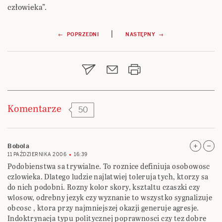
człowieka”.
Nawigacja
|
← POPRZEDNI
NASTĘPNY →
wpisu
Komentarze
50
Bobola
11 PAŹDZIERNIKA 2006
16:39
Podobienstwa sa trywialne. To roznice definiuja osobowosc
czlowieka. Dlatego ludzie najlatwiej toleruja tych, ktorzy sa
do nich podobni. Rozny kolor skory, ksztaltu czaszki czy
wlosow, odrebny jezyk czy wyznanie to wszystko sygnalizuje
obcosc , ktora przy najmniejszej okazji generuje agresje.
Indoktrynacja typu politycznej poprawnosci czy tez dobre