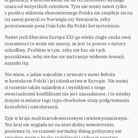
czasu od wszystkich czlonkow. Tym nie mniej nawet tylko
z punktu widzenia ekonomicznego Polska nie znajduje sie na
tej samej pozycji co Norwegia czy Szwajcaria, zeby
pozostawanie poza Unia bylo dla Polski korzystniejsze.
Nawet jesli liberalna Europa XXI-go wieku ciagle szuka swej
tozsamosci to wcale nie znaczy, ze jest to proces z natury
szkodliwy. Problem w tym, zeby nie bac sie tych
poszukiwan, zeby nie dac sie zastraszyc widmem inwazji,
najazdu itp.
Nie wiem, o jakim najezdzie z zewnatrz mowi Bobola
w kontekscie Polski i jej czlonkostwa w Europie. Nie mniej
straszenie takim najazdem z i wyniklymi z niego
ewentualnumi konfliktami nie jest uzasadnione, i to miedzy
innymi stawianie tego typu chocholow sluzy podgrzewaniu
ksenofobii i nietolerancji.
Zyje w kraju multinarodowosciowym i wielowyznaniowym.
Ten kraj nie wyglada mi na niestabilny wewnetrznie,
poniewaz to, co stanowi normalny dialog polityczny nie
swiadczy wcale o braku stabilizacji i slabosci panstwa.