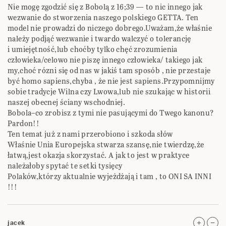
Nie mogę zgodzić się z Bobolą z 16;39 — to nic innego jak
wezwanie do stworzenia naszego polskiego GETTA. Ten
model nie prowadzi do niczego dobrego.Uważam,że właśnie
należy podjąć wezwanie i twardo walczyć o tolerancję
i umiejętność,lub choćby tylko chęć zrozumienia
człowieka/celowo nie piszę innego człowieka/ takiego jak
my,choć rózni się od nas w jakiś tam sposób , nie przestaje
być homo sapiens,chyba , że nie jest sapiens.Przypomnijmy
sobie tradycje Wilna czy Lwowa,lub nie szukając w historii
naszej obecnej ściany wschodniej.
Bobola–co zrobisz z tymi nie pasującymi do Twego kanonu?
Pardon!!
Ten temat już z nami przerobiono i szkoda słów
Właśnie Unia Europejska stwarza szansę,nie twierdzę,że
łatwą,jest okazja skorzystać. A jak to jest w praktyce
należałoby spytać te setki tysięcy
Polaków,którzy aktualnie wyjeżdżają i tam , to ONI SA INNI
!!!
jacek