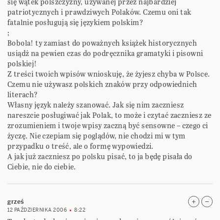
się wątek polszczyzny, używanej przez najbardziej
patriotycznych i prawdziwych Polaków. Czemu oni tak
fatalnie posługują się językiem polskim?
;
Bobola! ty zamiast do poważnych książek historycznych
usiądż na pewien czas do podręcznika gramatyki i pisowni
polskiej!
Z treści twoich wpisów wnioskuję, że żyjesz chyba w Polsce.
Czemu nie używasz polskich znaków przy odpowiednich
literach?
Własny język należy szanować. Jak się nim zaczniesz
nareszcie posługiwać jak Polak, to może i czytać zaczniesz ze
zrozumieniem i twoje wpisy zaczną być sensowne – czego ci
życzę. Nie czepiam się poglądów, nie chodzi mi w tym
przypadku o treść, ale o formę wypowiedzi.
A jak już zaczniesz po polsku pisać, to ja będę pisała do
Ciebie, nie do ciebie.
grześ
12 PAŹDZIERNIKA 2006
8:22