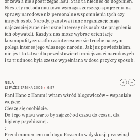
drzewa a nie spostrzegac lasu. Stad ta niechec do uogolnien.
Niestety metoda naukowa wymaga szerszego spojrzenia na
sprawy narodowe niz personalne wspomnienia tych czy
innych osob. Narody, panstwa i inne organizacje maja
najczesciej zupelnie rozne interesy niz osobiste pragnienia
ich obywateli. Kazdy z nas moze wybrac orientacje
kosmopolityczna albo zainteresowc sie troche na czym
polega interes jego wlasnego narodu. Jak juz powiedzialem,
nie jest to latwe dla przedstawicieli mniejszosci narodowych
i ta trudnosc byla czesto wypelniana w dosc przykry sposob.
NELA
12 PAŹDZIERNIKA 2006
6:57
Pani Hano z Hamm! witam wśród blogowiczów – wspaniałe
wejście.
Cieszę się osobiście.
Do tego wpisu warto by zajrzeć od czasu do czasu, dla
higieny psychicznej.
;
Przed momentem na blogu Passenta w dyskusji przewinął