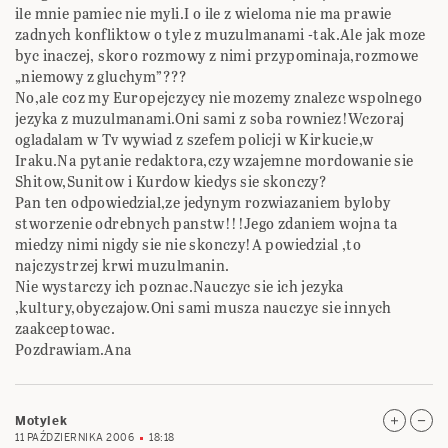
ile mnie pamiec nie myli.I o ile z wieloma nie ma prawie
zadnych konfliktow o tyle z muzulmanami -tak.Ale jak moze
byc inaczej, skoro rozmowy z nimi przypominaja,rozmowe
„niemowy z gluchym”???
No,ale coz my Europejczycy nie mozemy znalezc wspolnego
jezyka z muzulmanami.Oni sami z soba rowniez!Wczoraj
ogladalam w Tv wywiad z szefem policji w Kirkucie,w
Iraku.Na pytanie redaktora,czy wzajemne mordowanie sie
Shitow,Sunitow i Kurdow kiedys sie skonczy?
Pan ten odpowiedzial,ze jedynym rozwiazaniem byloby
stworzenie odrebnych panstw!!!Jego zdaniem wojna ta
miedzy nimi nigdy sie nie skonczy!A powiedzial ,to
najczystrzej krwi muzulmanin.
Nie wystarczy ich poznac.Nauczyc sie ich jezyka
,kultury,obyczajow.Oni sami musza nauczyc sie innych
zaakceptowac.
Pozdrawiam.Ana
Motylek
11 PAŹDZIERNIKA 2006
18:18