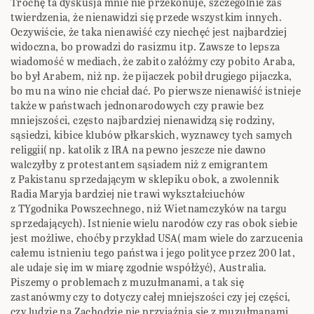
Trochę ta dyskusja mnie nie przekonuje, szczególnie zaś
twierdzenia, że nienawidzi się przede wszystkim innych.
Oczywiście, że taka nienawiść czy niechęć jest najbardziej
widoczna, bo prowadzi do rasizmu itp. Zawsze to lepsza
wiadomość w mediach, że zabito załóżmy czy pobito Araba,
bo był Arabem, niż np. że pijaczek pobił drugiego pijaczka,
bo mu na wino nie chciał dać. Po pierwsze nienawiść istnieje
także w państwach jednonarodowych czy prawie bez
mniejszości, często najbardziej nienawidzą się rodziny,
sąsiedzi, kibice klubów płkarskich, wyznawcy tych samych
religgii( np. katolik z IRA na pewno jeszcze nie dawno
walczyłby z protestantem sąsiadem niż z emigrantem
z Pakistanu sprzedającym w sklepiku obok, a zwolennik
Radia Maryja bardziej nie trawi wykształciuchów
z TYgodnika Powszechnego, niż Wietnamczyków na targu
sprzedających). Istnienie wielu narodów czy ras obok siebie
jest możliwe, choćby przykład USA( mam wiele do zarzucenia
całemu istnieniu tego państwa i jego polityce przez 200 lat,
ale udaje się im w miarę zgodnie współżyć), Australia.
Piszemy o problemach z muzułmanami, a tak się
zastanówmy czy to dotyczy całej mniejszości czy jej części,
czy ludzie na Zachodzie nie przyjaźnią się z muzułmanami,