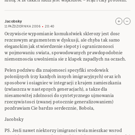
Jacobsky
11 PAŹDZIERNIKA 2006
20:40
Oczywiscie wypomianie komukolwiek sklerozy jest dosc
rezczowym argumentem w dyskusji, ale chyba tak samo
eleganckim jak stwierdzenie slepoty i ograniczonosci
w pojmowaniu swiata, spowodowanych prawdopodobnie
niemoznoscia uwolnienia sie z klapek zapadlych na oczach.
Pelen podziwu dla znajomosci specyfiki srodowisk
polonijnych (czy kazdych innych imigracyjnych) oraz ich
sposobow i osiagniec w integracji z krajem zamieszkania
(zwlaszcza w nastepnych generacjach), a takze dla
niesamowitej zdolnosci do syntetycznego ujmowania
rzeczywistosci (zwanej potocznie generalizowaniem)
pozdrawiam Cie bardzo serdecznie, Bobola,
Jacobsky
PS. Jesli nawet niektorzy imigranci wola mieszkac wsrod