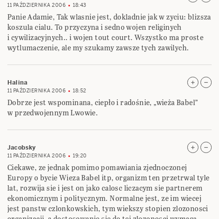
11 PAŹDZIERNIKA 2006
18:43
Panie Adamie, Tak wlasnie jest, dokladnie jak w zyciu: blizsza
koszula cialu. To przyczyna i sedno wojen religinych
i cywilizacyjnych.. i wojen tout court. Wszystko ma proste
wytlumaczenie, ale my szukamy zawsze tych zawilych.
Halina
11 PAŹDZIERNIKA 2006
18:52
Dobrze jest wspominana, ciepło i radośnie, „wieża Babel”
w przedwojennym Lwowie.
Jacobsky
11 PAŹDZIERNIKA 2006
19:20
Ciekawe, ze jednak pomimo pomawiania zjednoczonej
Europy o bycie Wieza Babel itp, organizm ten przetrwal tyle
lat, rozwija sie i jest on jako calosc liczacym sie partnerem
ekonomicznym i politycznym. Normalne jest, ze im wiecej
jest panstw czlonkowskich, tym wiekszy stopien zlozonosci
organizacji, a dostosowanie sie do tej zlozonosci wymaga