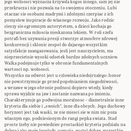
jego wolnosci wyznacza krzywda kogos innego, sam jej nie
przekracza i nie pozwala na to swojemu otoczeniu. Lubi
otaczac sie osobami madrymi i zdolnymi czerpiac z ich
pomyslow inspiracje do wlasnego rozwoju. Jako rodzic
cieszy sie ogromnym autorytetem, a dzieci kochaja go
bezgraniczna miloscia nieskazona lekiem. W roli szefa
potrafi bez uzywania presji stworzyc atmosfere zdrowej
konkurencji i sklonic zespol do dajacego wszystkim
satysfakcje zaangazowania, jesli jest nauczycielem, ma
nieprzecietnie wysoki odsetek bardzo zdolnych uczniow.
Walka podejmuje tylko w obronie fundamentalnych
wartosci np. wolnosci.
Wszystko na odwrot jest u czlowieka niedojrzalego: honor
nie powstrzymuje go przed popelnianiem niegodziwosci,
a wrzawe w jego obronie podnosi dopiero wtedy, kiedy
sprawa wyjdzie na jaw i zostanie nazwana po imieniu.
Charakteryzuje go podwojna moralnosc – diametralnie inne
kryteria dla siebie i „swoich”, inne dla obcych. Jego duchowy
horyzont jest tak waski, ze nie miesci sie w nim nic poza
wlasnym ego, podniesionym do rangi pepka swiata. Stad
proste (zeby nie powiedziec prostackie) kryteria podzialu na
dobro i zlo: moje (poglady, uczucia, gusty) dobre, wszystkie