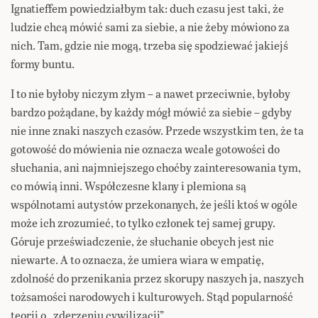
Ignatieffem powiedziałbym tak: duch czasu jest taki, że
ludzie chcą mówić sami za siebie, a nie żeby mówiono za
nich. Tam, gdzie nie mogą, trzeba się spodziewać jakiejś
formy buntu.
I to nie byłoby niczym złym – a nawet przeciwnie, byłoby
bardzo pożądane, by każdy mógł mówić za siebie – gdyby
nie inne znaki naszych czasów. Przede wszystkim ten, że ta
gotowość do mówienia nie oznacza wcale gotowości do
słuchania, ani najmniejszego choćby zainteresowania tym,
co mówią inni. Współczesne klany i plemiona są
wspólnotami autystów przekonanych, że jeśli ktoś w ogóle
może ich zrozumieć, to tylko członek tej samej grupy.
Góruje przeświadczenie, że słuchanie obcych jest nic
niewarte. A to oznacza, że umiera wiara w empatię,
zdolność do przenikania przez skorupy naszych ja, naszych
tożsamości narodowych i kulturowych. Stąd popularność
teorii o „zderzeniu cywilizacji”.