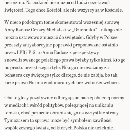
heroizmu. Na codzień nie można od ludzi oczekiwać
świętości. Tego chce Kościół, ale nie wszyscy są w Kościele.
W nieco podobnym tonie skomentował wcześniej sprawę
Anny Radosz Cezary Michalski w ,,Dzienniku” – nikogo nie
można ustawowo zmuszać do świętości. Gdyby w Polsce
przeszły antyaborcyjne poprawki proponowane ostatnio
przez LPR i PiS, to Anna Radosz z perspektywy
znowelizowanego polskiego prawa byłaby tylko kimś, kto go
po prostu przestrzega i tyle. Nikogo nie uważamy za
bohatera czy świętego tylko dlatego, że nie zabija, bo tak
każe prawo.Nie ma cnót moralnych bez wolności wyboru.
Oba te głosy pozytywnie odbiegają od naszej obecnej normy
w mediach i wśród polityków, polegającej na unikaniu
tematu, choć pozornie obrabia się go na wszystkie strony.
Tymczasem ta sprawa może być symbolem zawiłości
współczesnego świata, od których Polska nie ucieknie.