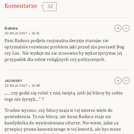
Komentarze
32
Bobola
30 MAJA 2007
16:31
Pani Radosz podjela racjonalna decyzje starajac sie
optymalnie rozwiazac problem jaki przed nia postawil Bog
czy Los. Nie wydaje mi sie stosowne by wykorzystywac jej
przypadek dla celow religijnych czy politycznych.
JACOBSKY
30 MAJA 2007
16:48
„….czy godzi się robić z niej świętą, jeśli jej bliscy by sobie
tego nie życzyli…” ?
Trudno wyczuc, czy bliscy maja w tej mierze wiele do
powiedzenia. To nie bliscy, ale Anna Radosz staje sie
kandydatka do wyniesieniana oltarze. Nie wiem, jakie sa
przepisy prawa kanonicznego w tej kwestii, ale byc moze