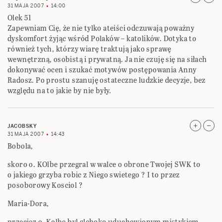
31 MAJA 2007
14:00
Olek 51
Zapewniam Cię, że nie tylko ateiści odczuwają poważny
dyskomfort żyjąc wśród Polaków – katolików. Dotyka to
również tych, którzy wiarę traktują jako sprawę
wewnętrzną, osobistą i prywatną. Ja nie czuję się na siłach
dokonywać ocen i szukać motywów postępowania Anny
Radosz. Po prostu szanuję ostateczne ludzkie decyzje, bez
względu na to jakie by nie były.
JACOBSKY
31 MAJA 2007
14:43
Bobola,
skoro o. KOlbe przegral w walce o obrone Twojej SWK to
o jakiego grzyba robic z Niego swietego ? I to przez
posoborowy Kosciol ?
Maria-Dora,
przeciez o. Kolbe byl gleboko uduchowionym mistykiem,