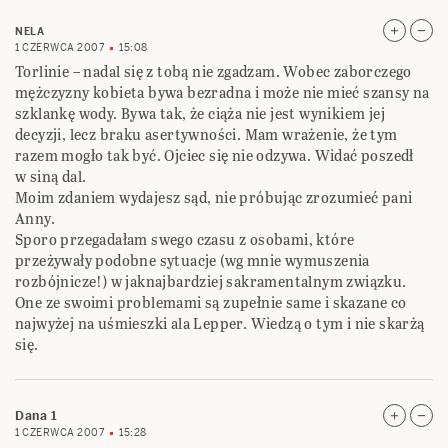
NELA
1 CZERWCA 2007
15:08
Torlinie – nadal się z tobą nie zgadzam. Wobec zaborczego
mężczyzny kobieta bywa bezradna i może nie mieć szansy na
szklankę wody. Bywa tak, że ciąża nie jest wynikiem jej
decyzji, lecz braku asertywności. Mam wrażenie, że tym
razem mogło tak być. Ojciec się nie odzywa. Widać poszedł
w siną dal.
Moim zdaniem wydajesz sąd, nie próbując zrozumieć pani
Anny.
Sporo przegadałam swego czasu z osobami, które
przeżywały podobne sytuacje (wg mnie wymuszenia
rozbójnicze!) w jaknajbardziej sakramentalnym związku.
One ze swoimi problemami są zupełnie same i skazane co
najwyżej na uśmieszki ala Lepper. Wiedzą o tym i nie skarżą
się.
Dana 1
1 CZERWCA 2007
15:28