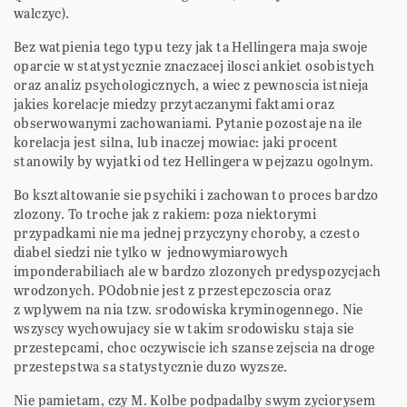
walczyc).
Bez watpienia tego typu tezy jak ta Hellingera maja swoje
oparcie w statystycznie znaczacej ilosci ankiet osobistych
oraz analiz psychologicznych, a wiec z pewnoscia istnieja
jakies korelacje miedzy przytaczanymi faktami oraz
obserwowanymi zachowaniami. Pytanie pozostaje na ile
korelacja jest silna, lub inaczej mowiac: jaki procent
stanowily by wyjatki od tez Hellingera w pejzazu ogolnym.
Bo ksztaltowanie sie psychiki i zachowan to proces bardzo
zlozony. To troche jak z rakiem: poza niektorymi
przypadkami nie ma jednej przyczyny choroby, a czesto
diabel siedzi nie tylko w jednowymiarowych
imponderabiliach ale w bardzo zlozonych predyspozycjach
wrodzonych. POdobnie jest z przestepczoscia oraz
z wplywem na nia tzw. srodowiska kryminogennego. Nie
wszyscy wychowujacy sie w takim srodowisku staja sie
przestepcami, choc oczywiscie ich szanse zejscia na droge
przestepstwa sa statystycznie duzo wyzsze.
Nie pamietam, czy M. Kolbe podpadalby swym zyciorysem