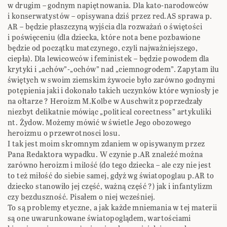
w drugim – godnym napiętnowania. Dla kato-narodowców
i konserwatystów – opisywana dziś przez red.AS sprawa p.
AR – będzie płaszczyną wyjścia dla rozważań o świętości
i poświęceniu (dla dziecka, które nota bene pozbawione
będzie od początku matczynego, czyli najważniejszego,
ciepła). Dla lewicowców i feministek – będzie powodem dla
krytyki i „achów”-„ochów” nad „ciemnogrodem”. Zapytam ilu
świętych w swoim ziemskim żywocie było zarówno godnymi
potępienia jaki i dokonało takich uczynków które wyniosły je
na ołtarze ? Heroizm M.Kolbe w Auschwitz poprzedzały
niezbyt delikatnie mówiąc „political corectness” artykuliki
nt. Żydow. Możemy mówić w świetle Jego obozowego
heroizmu o przewrotnosci losu.
I tak jest moim skromnym zdaniem w opisywanym przez
Pana Redaktora wypadku. W czynie p.AR znaleźć można
zarówno heroizm i milość (do tego dziecka – ale czy nie jest
to też miłość do siebie samej, gdyż wg światopoglau p.AR to
dziecko stanowiło jej część, ważną część ?) jak i infantylizm
czy bezduszność. Pisałem o niej wcześniej.
To są problemy etyczne, a jak każde mniemania w tej materii
są one uwarunkowane światopoglądem, wartościami