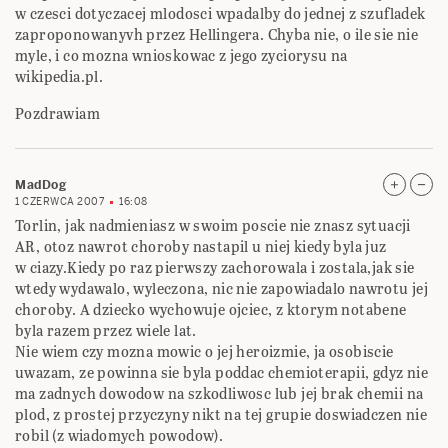
w czesci dotyczacej mlodosci wpadalby do jednej z szufladek
zaproponowanyvh przez Hellingera. Chyba nie, o ile sie nie
myle, i co mozna wnioskowac z jego zyciorysu na
wikipedia.pl.
Pozdrawiam
MadDog
1 CZERWCA 2007
16:08
Torlin, jak nadmieniasz w swoim poscie nie znasz sytuacji
AR, otoz nawrot choroby nastapil u niej kiedy byla juz
w ciazy.Kiedy po raz pierwszy zachorowala i zostala,jak sie
wtedy wydawalo, wyleczona, nic nie zapowiadalo nawrotu jej
choroby. A dziecko wychowuje ojciec, z ktorym notabene
byla razem przez wiele lat.
Nie wiem czy mozna mowic o jej heroizmie, ja osobiscie
uwazam, ze powinna sie byla poddac chemioterapii, gdyz nie
ma zadnych dowodow na szkodliwosc lub jej brak chemii na
plod, z prostej przyczyny nikt na tej grupie doswiadczen nie
robil (z wiadomych powodow).