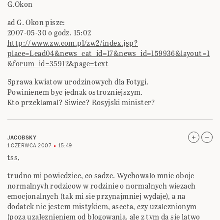
G.Okon
ad G. Okon pisze:
2007-05-30 o godz. 15:02
http://www.zw.com.pl/zw2/index.jsp?
place=Lead04&news_cat_id=17&news_id=159936&layout=1
&forum_id=35912&page=text
Sprawa kwiatow urodzinowych dla Fotygi.
Powinienem byc jednak ostrozniejszym.
Kto przeklamal? Siwiec? Rosyjski minister?
JACOBSKY
1 CZERWCA 2007
15:49
tss,
trudno mi powiedziec, co sadze. Wychowalo mnie oboje
normalnyvh rodzicow w rodzinie o normalnych wiezach
emocjonalnych (tak mi sie przynajmniej wydaje), a na
dodatek nie jestem mistykiem, asceta, czy uzaleznionym
(poza uzaleznieniem od blogowania, ale z tym da sie latwo