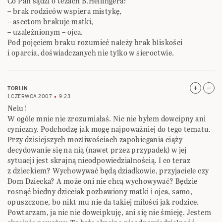
Co Pan sądzi o tezach B.Hellingera:
– brak rodziców wspiera mistykę,
– ascetom brakuje matki,
– uzależnionym – ojca.
Pod pojęciem braku rozumieć należy brak bliskości
i oparcia, doświadczanych nie tylko w sieroctwie.
TORLIN
1 CZERWCA 2007
9:23
Nelu!
W ogóle mnie nie zrozumiałaś. Nic nie byłem dowcipny ani
cyniczny. Podchodzę jak mogę najpoważniej do tego tematu.
Przy dzisiejszych mozliwościach zapobiegania ciąży
decydowanie się na nią (nawet przez przypadek) w jej
sytuacji jest skrajną nieodpowiedzialnością. I co teraz
z dzieckiem? Wychowywać będą dziadkowie, przyjaciele czy
Dom Dziecka? A może oni nie chcą wychowywać? Będzie
rosnąć biedny dzieciak pozbawiony matki i ojca, samo,
opuszczone, bo nikt mu nie da takiej miłości jak rodzice.
Powtarzam, ja nic nie dowcipkuję, ani się nie śmieję. Jestem