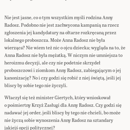
Nie jest jasne, co o tym wszystkim myśli rodzina Anny
Radosz. Podobno nie jest zachwycona kampanią na rzecz
zgłoszenia jej kandydatury na ołtarze rozkręcaną przez
lokalnego proboszcza. Może Anna Radosz nie była
wierząca? Nie wiem też nic o ojcu dziecka; wygląda na to, że
Anna Radosz nie była mężatką. W niczym nie umniejsza to
heroizmu decyzji, ale czy nie podetnie skrzydeł
proboszczowi i ziomkom Anny Radosz, zabiegającym o jej
kanonizację? No i czy godzi się robić z niej świętą, jeśli jej
bliscy by sobie tego nie życzyli.
Właczył się też minister Giertych, który wnioskował
o pośmiertny Krzyż Zasługi dla Anny Radosz. Czy godzi się
nadawać jej order, jeśli bliscy by tego nie chcieli, bo może
nie życzą sobie wynoszenia Anny Radosz na sztandary
jakiejś opcji politycznej?