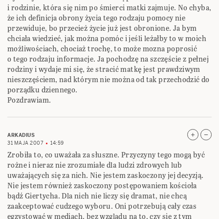
i rodzinie, która się nim po śmierci matki zajmuje. No chyba,
że ich definicja obrony życia tego rodzaju pomocy nie
przewiduje, bo przecież życie już jest obronione. Ja bym
chciała wiedzieć, jak można pomóc i jeśli leżałby to w moich
możliwościach, chociaż trochę, to może mozna poprosić
o tego rodzaju informacje. Ja pochodzę na szczęście z pełnej
rodziny i wydaje mi się, że stracić matkę jest prawdziwym
nieszczęściem, nad którym nie można od tak przechodzić do
porządku dziennego.
Pozdrawiam.
ARKADIUS
31 MAJA 2007
14:59
Zrobiła to, co uważała za słuszne. Przyczyny tego mogą być
rożne i nieraz nie zrozumiałe dla ludzi zdrowych lub
uważających się za nich. Nie jestem zaskoczony jej decyzją.
Nie jestem również zaskoczony postępowaniem kościoła
bądź Giertycha. Dla nich nie liczy się dramat, nie chcą
zaakceptować cudzego wyboru. Oni potrzebują cały czas
egzystować w mediach, bez wzglądu na to, czy się z tym