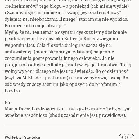
„teilnehmerów” tego blogu – a poniekąd (tak mi się wydaje)
i Szanownego Gospodarza – i swoją „wykszatciuchowy”
dylemat nt. nieobrażania „Innego” staram się nie wyrażać.
Bo może są to moje obsesje ?
Myślę, że nt. ten temat o czym tu dyskutujemy doskonale
pisali zarowno Levinas jak i Buber (o Rosenzwiegu nie
wspominajac). Cała filozofia dialogu zasadza się na
ambiwalencji (moim skromnym zdaniem) na próbie
zrozumienia postępowania innego człowieka. Ja nie
potępiam osobiście AR ale jej motywacja jest mi obca. To jej
wolny wybor i dlatego nie jest to świętość. Bo codzienność
(czyli za M.Eliade – profanum) nie może być świętością. Bo
cóż wtedy znaczy sacrum jako opozycja do profanum ?
Pozdro.
PS:
Maria-Dora: Pozdrowienia i … nie zgadzam się z Tobą w tym
aspekcie zasadniczo (choć uzasadnienie jest prawidłowe).
Wojtek z Przytoka