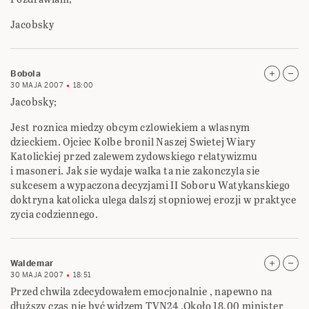
Jacobsky
Bobola
30 MAJA 2007
18:00
Jacobsky;
Jest roznica miedzy obcym czlowiekiem a wlasnym
dzieckiem. Ojciec Kolbe bronil Naszej Swietej Wiary
Katolickiej przed zalewem zydowskiego relatywizmu
i masoneri. Jak sie wydaje walka ta nie zakonczyla sie
sukcesem a wypaczona decyzjami II Soboru Watykanskiego
doktryna katolicka ulega dalszj stopniowej erozji w praktyce
zycia codziennego.
Waldemar
30 MAJA 2007
18:51
Przed chwila zdecydowałem emocjonalnie , napewno na
dłuższy czas nie być widzem TVN24 .Około 18.00 minister