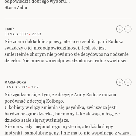
odpowiedzi i dobrego wyboru…
Stara Żaba
JanP.
30 MAJA 2007
22:53
Nie znam dokladnie sprawy, ale to co zrobila pani Radosz
swiadczy o jej nieoodpowiedzilnosci. Jesli sie jest
smiertelnie chorym nie powinno sie decydowac na rodzenie
dziecka. Nie mozna z nieodpowiedzialnosci robic swietosci.
MARIA-DORA
31 MAJA 2007
3:07
Nie zgadzam się z tym, ze decyzję Anny Radosz można
porównać z decyzją Kolbego.
U kobiety w ciąży zmienia się psychika, zwłaszcza jeśli
bardzo pragnie dziecka, hormony tak zalewają mózg, że
dziecko staje się najważniejsze.
Nie ma wtedy racjonalnego myślenia, ale działa ślepy
instynkt, samolubne geny. I nie ma to nic wspólnego z wiarą.