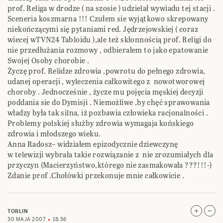
prof. Religa w drodze ( na szosie ) udzielał wywiadu tej stacji .
Sceneria koszmarna !!! Czułem sie wyjątkowo skrepowany
niekończącymi się pytaniami red. Jędrzejowskiej ( coraz
wiecej wTVN24 Tabloidu ),ale też skłonnością prof. Religi do
nie przedłużania rozmowy , odbierałem to jako epatowanie
Swojej Osoby chorobie .
Życzę prof. Relidze zdrowia ,powrotu do pełnego zdrowia,
udanej operacji , wyleczenia całkowitego z nowotworowej
choroby . Jednocześnie , życze mu pojęcia męskiej decyzji
poddania sie do Dymisji . Niemożliwe ,by chęć sprawowania
władzy była tak silna, iż pozbawia człowieka racjonalności .
Problemy polskiej służby zdrowia wymagaja końskiego
zdrowia i młodszego wieku.
Anna Radosz– widziałem epizodycznie dziewczynę
w telewizji wybrała takie rozwiązanie z nie zrozumiałych dla
przyczyn (Macierzyństwo,którego nie zasmakowała ???!!!-)
Zdanie prof .Chołówki przekonuje mnie całkowicie .
TORLIN
30 MAJA 2007
18:56