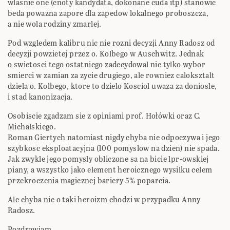
wlasnie one (cnoty kandydata, dokonane cuda itp) stanowic
beda powazna zapore dla zapedow lokalnego proboszcza,
a nie wola rodziny zmarlej.
Pod wzgledem kalibru nic nie rozni decyzji Anny Radosz od
decyzji powzietej przez o. Kolbego w Auschwitz. Jednak
o swietosci tego ostatniego zadecydowal nie tylko wybor
smierci w zamian za zycie drugiego, ale rowniez caloksztalt
dziela o. Kolbego, ktore to dzielo Kosciol uwaza za doniosle,
i stad kanonizacja.
Osobiscie zgadzam sie z opiniami prof. Hołówki oraz C.
Michalskiego.
Roman Giertych natomiast nigdy chyba nie odpoczywa i jego
szybkosc eksploatacyjna (100 pomyslow na dzien) nie spada.
Jak zwykle jego pomysly obliczone sa na bicie lpr-owskiej
piany, a wszystko jako element heroicznego wysilku celem
przekroczenia magicznej bariery 5% poparcia.
Ale chyba nie o taki heroizm chodzi w przypadku Anny
Radosz.
Pozdrawiam,