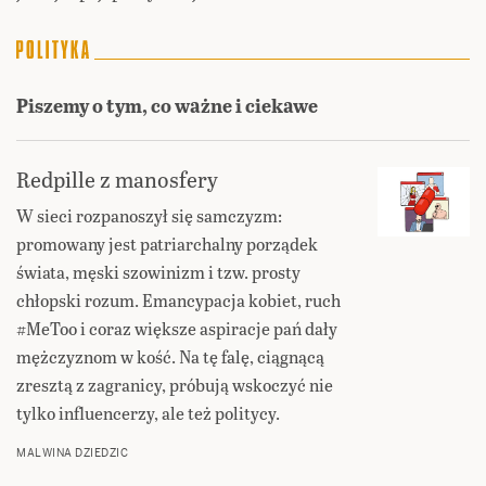
Piszemy o tym, co ważne i ciekawe
Redpille z manosfery
W sieci rozpanoszył się samczyzm:
promowany jest patriarchalny porządek
świata, męski szowinizm i tzw. prosty
chłopski rozum. Emancypacja kobiet, ruch
#MeToo i coraz większe aspiracje pań dały
mężczyznom w kość. Na tę falę, ciągnącą
zresztą z zagranicy, próbują wskoczyć nie
tylko influencerzy, ale też politycy.
MALWINA DZIEDZIC