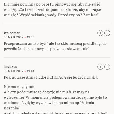
Dla mnie powinna po prostu pilnować się, aby nie zajść
w ciążę. „Co trzeba zrobić, panie doktorze, aby nie zajść
w ciążę? Wypić szklankę wody. Przed czy po? Zamiast”.
Waldemar
30 MAJA 2007
19:02
Przepraszam .miało być ” ale też skłonnością prof.Religi do
przedłużania rozmowy , a poszło ze słowem ‚nie’
BERNARD
30 MAJA 2007
19:43
Po pierwsze Anna Radosz CHCIAŁA się leczyć na raka.
Nie ma co gdybać.
Ale czy podejmując tę decyzję nie miała szansy na
wyleczenie? W momencie podejmowania decyzji nie było to
wiadome. A gdyby wyzdrowiała po mimo opóźnienia
leczenia?
A gdyby podjęła natychmiast leczenie – czy wyzdrowiałaby?