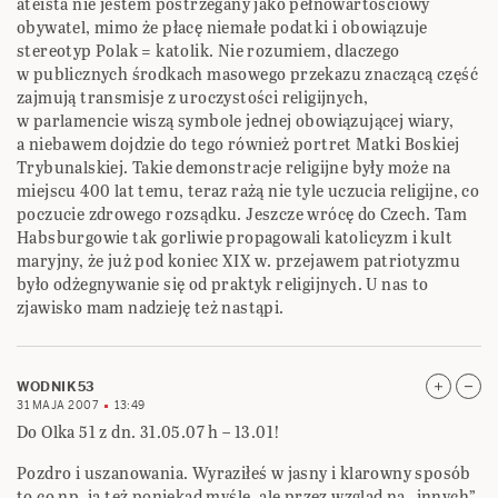
ateista nie jestem postrzegany jako pełnowartościowy
obywatel, mimo że płacę niemałe podatki i obowiązuje
stereotyp Polak = katolik. Nie rozumiem, dlaczego
w publicznych środkach masowego przekazu znaczącą część
zajmują transmisje z uroczystości religijnych,
w parlamencie wiszą symbole jednej obowiązującej wiary,
a niebawem dojdzie do tego również portret Matki Boskiej
Trybunalskiej. Takie demonstracje religijne były może na
miejscu 400 lat temu, teraz rażą nie tyle uczucia religijne, co
poczucie zdrowego rozsądku. Jeszcze wrócę do Czech. Tam
Habsburgowie tak gorliwie propagowali katolicyzm i kult
maryjny, że już pod koniec XIX w. przejawem patriotyzmu
było odżegnywanie się od praktyk religijnych. U nas to
zjawisko mam nadzieję też nastąpi.
WODNIK53
31 MAJA 2007
13:49
Do Olka 51 z dn. 31.05.07 h – 13.01!
Pozdro i uszanowania. Wyraziłeś w jasny i klarowny sposób
to co np. ja też poniekad myślę, ale przez wzgląd na „innych”