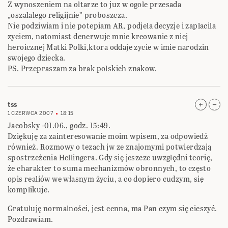
Z wynoszeniem na oltarze to juz w ogole przesada
„oszalalego religijnie” proboszcza.
Nie podziwiam i nie potepiam AR, podjela decyzje i zaplacila
zyciem, natomiast denerwuje mnie kreowanie z niej
heroicznej Matki Polki,ktora oddaje zycie w imie narodzin
swojego dziecka.
PS. Przepraszam za brak polskich znakow.
tss
1 CZERWCA 2007
18:15
Jacobsky -01.06., godz. 15:49.
Dziękuję za zainteresowanie moim wpisem, za odpowiedż
również. Rozmowy o tezach jw ze znajomymi potwierdzają
spostrzeżenia Hellingera. Gdy się jeszcze uwzględni teorię,
że charakter to suma mechanizmów obronnych, to często
opis realiów we własnym życiu, a co dopiero cudzym, się
komplikuje.
Gratuluję normalności, jest cenna, ma Pan czym się cieszyć.
Pozdrawiam.