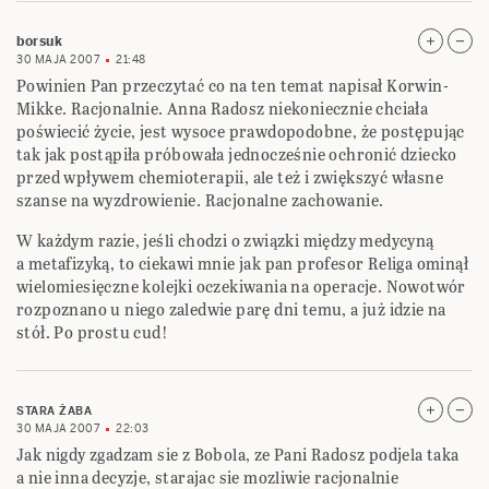
borsuk
30 MAJA 2007
21:48
Powinien Pan przeczytać co na ten temat napisał Korwin-
Mikke. Racjonalnie. Anna Radosz niekoniecznie chciała
poświecić życie, jest wysoce prawdopodobne, że postępując
tak jak postąpiła próbowała jednocześnie ochronić dziecko
przed wpływem chemioterapii, ale też i zwiększyć własne
szanse na wyzdrowienie. Racjonalne zachowanie.
W każdym razie, jeśli chodzi o związki między medycyną
a metafizyką, to ciekawi mnie jak pan profesor Religa ominął
wielomiesięczne kolejki oczekiwania na operacje. Nowotwór
rozpoznano u niego zaledwie parę dni temu, a już idzie na
stół. Po prostu cud!
STARA ŻABA
30 MAJA 2007
22:03
Jak nigdy zgadzam sie z Bobola, ze Pani Radosz podjela taka
a nie inna decyzje, starajac sie mozliwie racjonalnie