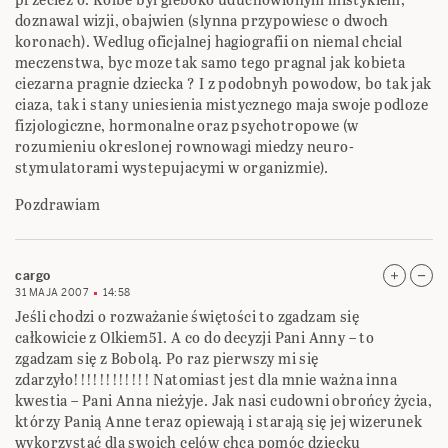
doznawal wizji, obajwien (slynna przypowiesc o dwoch
koronach). Wedlug oficjalnej hagiografii on niemal chcial
meczenstwa, byc moze tak samo tego pragnal jak kobieta
ciezarna pragnie dziecka ? I z podobnyh powodow, bo tak jak
ciaza, tak i stany uniesienia mistycznego maja swoje podloze
fizjologiczne, hormonalne oraz psychotropowe (w
rozumieniu okreslonej rownowagi miedzy neuro-
stymulatorami wystepujacymi w organizmie).
Pozdrawiam
cargo
31 MAJA 2007
14:58
Jeśli chodzi o rozważanie świętości to zgadzam się
całkowicie z Olkiem51. A co do decyzji Pani Anny – to
zgadzam się z Bobolą. Po raz pierwszy mi się
zdarzyło!!!!!!!!!!!! Natomiast jest dla mnie ważna inna
kwestia – Pani Anna nieżyje. Jak nasi cudowni obrońcy życia,
którzy Panią Anne teraz opiewają i starają się jej wizerunek
wykorzystać dla swoich celów chcą pomóc dziecku