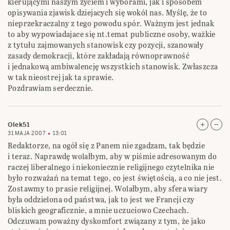
kierującymi naszym życiem i wyborami, jak i sposobem
opisywania zjawisk dziejacych się wokól nas. Myślę, że to
nieprzekraczalny z tego powodu spór. Ważnym jest jednak
to aby wypowiadajace się nt.temat publiczne osoby, ważkie
z tytułu zajmowanych stanowisk czy pozycji, szanowały
zasady demokracji, które zakładają równoprawność
i jednakową ambiwalencję wszystkich stanowisk. Zwłaszcza
w tak nieostrej jak ta sprawie.
Pozdrawiam serdecznie.
Olek51
31 MAJA 2007
13:01
Redaktorze, na ogół się z Panem nie zgadzam, tak będzie
i teraz. Naprawdę wolałbym, aby w piśmie adresowanym do
raczej liberalnego i niekoniecznie religijnego czytelnika nie
było rozważań na temat tego, co jest świętością, a co nie jest.
Zostawmy to prasie religijnej. Wolałbym, aby sfera wiary
była oddzielona od państwa, jak to jest we Francji czy
bliskich geograficznie, a mnie uczuciowo Czechach.
Odczuwam poważny dyskomfort związany z tym, że jako