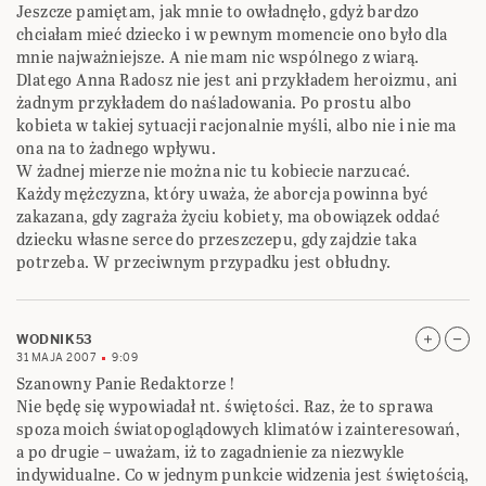
Jeszcze pamiętam, jak mnie to owładnęło, gdyż bardzo
chciałam mieć dziecko i w pewnym momencie ono było dla
mnie najważniejsze. A nie mam nic wspólnego z wiarą.
Dlatego Anna Radosz nie jest ani przykładem heroizmu, ani
żadnym przykładem do naśladowania. Po prostu albo
kobieta w takiej sytuacji racjonalnie myśli, albo nie i nie ma
ona na to żadnego wpływu.
W żadnej mierze nie można nic tu kobiecie narzucać.
Każdy mężczyzna, który uważa, że aborcja powinna być
zakazana, gdy zagraża życiu kobiety, ma obowiązek oddać
dziecku własne serce do przeszczepu, gdy zajdzie taka
potrzeba. W przeciwnym przypadku jest obłudny.
WODNIK53
31 MAJA 2007
9:09
Szanowny Panie Redaktorze !
Nie będę się wypowiadał nt. świętości. Raz, że to sprawa
spoza moich światopoglądowych klimatów i zainteresowań,
a po drugie – uważam, iż to zagadnienie za niezwykle
indywidualne. Co w jednym punkcie widzenia jest świętością,