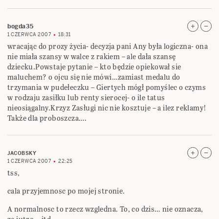
bogda35
1 CZERWCA 2007
18:31
wracając do prozy życia- decyzja pani Any była logiczna- ona
nie miała szansy w walce z rakiem – ale dała szansę
dziecku.Powstaje pytanie – kto będzie opiekował sie
maluchem? o ojcu się nie mówi…zamiast medalu do
trzymania w pudełeczku – Giertych mógł pomyślec o czyms
w rodzaju zasiłku lub renty sierocej- o ile tatus
nieosiągalny.Krzyz Zasługi nic nie kosztuje – a ilez reklamy!
Także dla proboszcza….
JACOBSKY
1 CZERWCA 2007
22:25
tss,
cala przyjemnosc po mojej stronie.
A normalnosc to rzecz wzgledna. To, co dzis… nie oznacza,