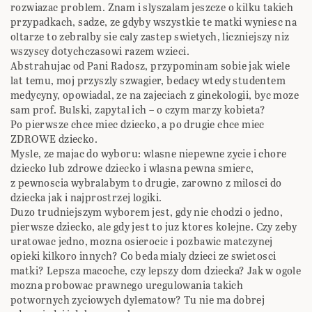
rozwiazac problem. Znam i slyszalam jeszcze o kilku takich
przypadkach, sadze, ze gdyby wszystkie te matki wyniesc na
oltarze to zebralby sie caly zastep swietych, liczniejszy niz
wszyscy dotychczasowi razem wzieci.
Abstrahujac od Pani Radosz, przypominam sobie jak wiele
lat temu, moj przyszly szwagier, bedacy wtedy studentem
medycyny, opowiadal, ze na zajeciach z ginekologii, byc moze
sam prof. Bulski, zapytal ich – o czym marzy kobieta?
Po pierwsze chce miec dziecko, a po drugie chce miec
ZDROWE dziecko.
Mysle, ze majac do wyboru: wlasne niepewne zycie i chore
dziecko lub zdrowe dziecko i wlasna pewna smierc,
z pewnoscia wybralabym to drugie, zarowno z milosci do
dziecka jak i najprostrzej logiki.
Duzo trudniejszym wyborem jest, gdy nie chodzi o jedno,
pierwsze dziecko, ale gdy jest to juz ktores kolejne. Czy zeby
uratowac jedno, mozna osierocic i pozbawic matczynej
opieki kilkoro innych? Co beda mialy dzieci ze swietosci
matki? Lepsza macoche, czy lepszy dom dziecka? Jak w ogole
mozna probowac prawnego uregulowania takich
potwornych zyciowych dylematow? Tu nie ma dobrej