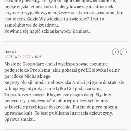
skrajnie poważny. To była skrajna nieodpowiedzialność,
będąc ciężko chorą kobietą decydować się na stosunek –
chyba z przypadkowym mężczyzną, skoro nie wiadomo, kto
jest ojcem. Gdzie Wy widzicie tu świętość? Jest to
samolubstwo do kwadratu.
Powinna się napić szklankę wody. Zamiast.
Dana 1
1 CZERWCA 2007
10:51
Mysle ze Gospodarz chcial wyeksponowac rozumne
podejscie do Problemu jakie pokazal prof.Holowka i celny
paradoks Michalskiego.
Ze przy okazji mloda nieboszczka Anna i jej zycie dostalo sie
w blogowy mlynek, to nie tylko Gospodarza wina.
To proboszcz zaczal. Blogowicze ciagna dalej. Mysle ze
procedury „uswiecania” osob niepublicznych winny
w kosciele przebiegac dyskretnie. Potem dopiero mozna
uprawiac kult. To jest publiczna lustracja dziewczyny.
Sprawa smaku.