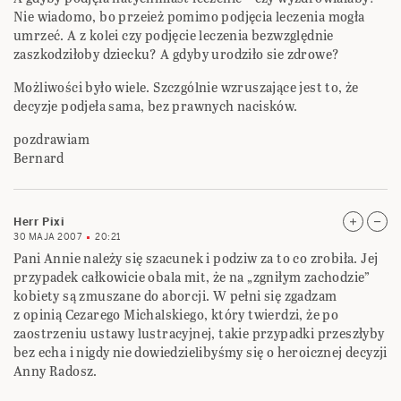
Nie wiadomo, bo przeież pomimo podjęcia leczenia mogła
umrzeć. A z kolei czy podjęcie leczenia bezwzględnie
zaszkodziłoby dziecku? A gdyby urodziło sie zdrowe?
Możliwości było wiele. Szczgólnie wzruszające jest to, że
decyzje podjeła sama, bez prawnych nacisków.
pozdrawiam
Bernard
Herr Pixi
30 MAJA 2007
20:21
Pani Annie należy się szacunek i podziw za to co zrobiła. Jej
przypadek całkowicie obala mit, że na „zgniłym zachodzie”
kobiety są zmuszane do aborcji. W pełni się zgadzam
z opinią Cezarego Michalskiego, który twierdzi, że po
zaostrzeniu ustawy lustracyjnej, takie przypadki przeszłyby
bez echa i nigdy nie dowiedzielibyśmy się o heroicznej decyzji
Anny Radosz.