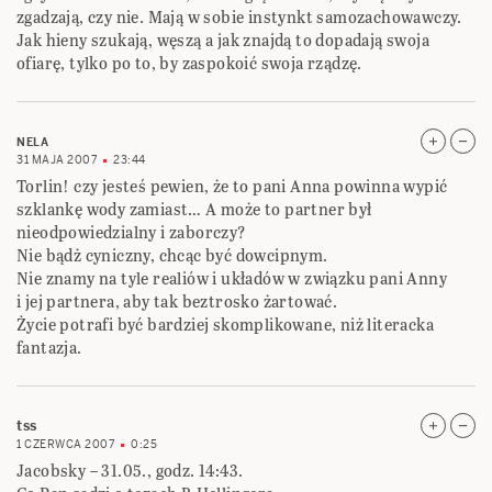
zgadzają, czy nie. Mają w sobie instynkt samozachowawczy.
Jak hieny szukają, węszą a jak znajdą to dopadają swoja
ofiarę, tylko po to, by zaspokoić swoja rządzę.
NELA
31 MAJA 2007
23:44
Torlin! czy jesteś pewien, że to pani Anna powinna wypić
szklankę wody zamiast… A może to partner był
nieodpowiedzialny i zaborczy?
Nie bądż cyniczny, chcąc być dowcipnym.
Nie znamy na tyle realiów i układów w związku pani Anny
i jej partnera, aby tak beztrosko żartować.
Życie potrafi być bardziej skomplikowane, niż literacka
fantazja.
tss
1 CZERWCA 2007
0:25
Jacobsky – 31.05., godz. 14:43.