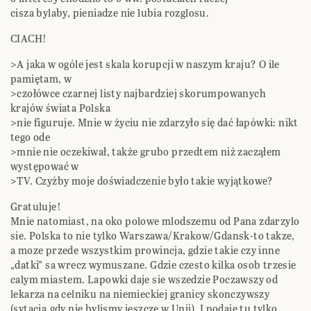
cisza bylaby, pieniadze nie lubia rozglosu.
CIACH!
>A jaka w ogóle jest skala korupcji w naszym kraju? O ile
pamiętam, w
>czołówce czarnej listy najbardziej skorumpowanych
krajów świata Polska
>nie figuruje. Mnie w życiu nie zdarzyło się dać łapówki: nikt
tego ode
>mnie nie oczekiwał, także grubo przedtem niż zacząłem
występować w
>TV. Czyżby moje doświadczenie było takie wyjątkowe?
Gratuluje!
Mnie natomiast, na oko polowe mlodszemu od Pana zdarzylo
sie. Polska to nie tylko Warszawa/Krakow/Gdansk-to takze,
a moze przede wszystkim prowincja, gdzie takie czy inne
„datki” sa wrecz wymuszane. Gdzie czesto kilka osob trzesie
calym miastem. Lapowki daje sie wszedzie Poczawszy od
lekarza na celniku na niemieckiej granicy skonczywszy
(sytacja,gdy nie bylismy jeszcze w Unii). I podaje tu tylko