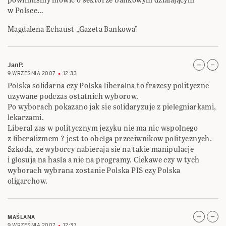
w Polsce…
Magdalena Echaust „Gazeta Bankowa”
JanP.
9 WRZEŚNIA 2007
12:33
Polska solidarna czy Polska liberalna to frazesy polityczne
uzywane podczas ostatnich wyborow.
Po wyborach pokazano jak sie solidaryzuje z pielegniarkami,
lekarzami.
Liberal zas w politycznym jezyku nie ma nic wspolnego
z liberalizmem ? jest to obelga przeciwnikow politycznych.
Szkoda, ze wyborcy nabieraja sie na takie manipulacje
i glosuja na hasla a nie na programy. Ciekawe czy w tych
wyborach wybrana zostanie Polska PIS czy Polska
oligarchow.
MAŚLANA
9 WRZEŚNIA 2007
12:37