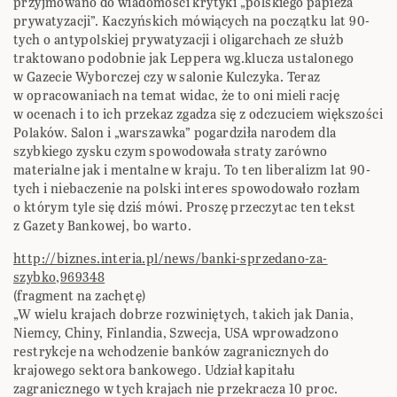
przyjmowano do wiadomości krytyki „polskiego papieża
prywatyzacji”. Kaczyńskich mówiących na początku lat 90-
tych o antypolskiej prywatyzacji i oligarchach ze służb
traktowano podobnie jak Leppera wg.klucza ustalonego
w Gazecie Wyborczej czy w salonie Kulczyka. Teraz
w opracowaniach na temat widac, że to oni mieli rację
w ocenach i to ich przekaz zgadza się z odczuciem większości
Polaków. Salon i „warszawka” pogardziła narodem dla
szybkiego zysku czym spowodowała straty zarówno
materialne jak i mentalne w kraju. To ten liberalizm lat 90-
tych i niebaczenie na polski interes spowodowało rozłam
o którym tyle się dziś mówi. Proszę przeczytac ten tekst
z Gazety Bankowej, bo warto.
http://biznes.interia.pl/news/banki-sprzedano-za-
szybko,969348
(fragment na zachętę)
„W wielu krajach dobrze rozwiniętych, takich jak Dania,
Niemcy, Chiny, Finlandia, Szwecja, USA wprowadzono
restrykcje na wchodzenie banków zagranicznych do
krajowego sektora bankowego. Udział kapitału
zagranicznego w tych krajach nie przekracza 10 proc.