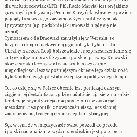
dla wielu środowisk (LPR, PiS, Radio Maryja) jest on jakimś
guru myśli politycznej. Premier Kaczyński właściwie powiela
poglądy Dmowskiego zarówno w życiu publicznym jak
i prywatnym (np. podobnie jak Dmowski nigdy się nie
ożenił).
Tymczasem o ile Dmowski zasłużył się w Wersalu, to
bezpośrednią konsekwencją jego polityki była utrata
Ukrainy na rzecz Rosji bolszewickiej, rozprzestrzenienie się
antysemityzmu oraz faszyzacja polskiej prawicy. Dmowski
okazał się skuteczny w okresie walki o ozyskanie
niepodległości, lecz w późniejszym okresie jego działalność
była źródłem ciągłej destabilizacji życia politycznego kraju.
To, co dzieje się w Polsce obecnie jest poniekąd dalszym
ciągiem tej destabilizacji, gdzie nadal ścierają się w narodzie
tendencje prymitywnego nacjonalizmu uprawianego
metodami ‚realpolitik’ z nowocześniejszą, lecz słabiej
zaabsorowaną tradycją demokracji konsyliacyjnej.
Sęk w tym, że w międzyczasie świat poszedł do przodu
i polski nacjonalizm w wydaniu endeckim jest po prostu