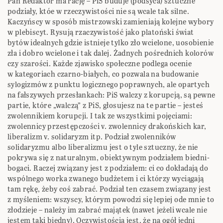
Pan Redaktor ma rację – PiS buduje (podsyca) sztuczne
podziały, któe w rzeczywistości nie są wcale tak silne.
Kaczyńscy w sposób mistrzowski zamieniają kolejne wybory
w plebiscyt. Rysują rzaczywistość jako platoński świat
bytów idealnych gdzie istnieje tylko zło wcielone, uosobienie
zła i dobro wcielone i tak dalej. Żadnych pośrednich kolorów
czy szarości. Każde zjawisko społeczne podlega ocenie
w kategoriach czarno-białych, co pozwala na budowanie
sylogizmów z punktu logicznego poprawnych, ale opartych
na fałszywych przesłankach: PiS walczy z korupcją, są pewne
partie, które „walczą” z PiS, głosujesz na te partie – jesteś
zwolennikiem korupcji. I tak ze wszystkimi pojęciami:
zwolennicy przestępczości v. zwolennicy drakońskich kar,
liberalizm v. solidaryzm itp. Podział zwolenników
solidaryzmu albo liberalizmu jest o tyle sztuczny, że nie
pokrywa się z naturalnym, obiektywnym podziałem biedni-
bogaci. Raczej związany jest z podziałem: ci co dokładają do
wspólnego worka zwanego budżetem i ci którzy wyciągają
tam rękę, żeby coś zabrać. Podział ten czasem związany jest
z myśleniem: wszyscy, którym powodzi się lepiej ode mnie to
złodzieje – należy im zabrać majątek (nawet jeżeli wcale nie
jestem taki biedny). Oczywistością jest, że na ogół jedni