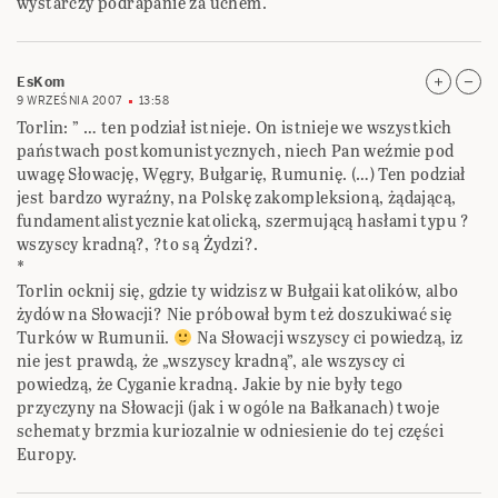
wystarczy podrapanie za uchem.
EsKom
9 WRZEŚNIA 2007
13:58
Torlin: ” … ten podział istnieje. On istnieje we wszystkich
państwach postkomunistycznych, niech Pan weźmie pod
uwagę Słowację, Węgry, Bułgarię, Rumunię. (…) Ten podział
jest bardzo wyraźny, na Polskę zakompleksioną, żądającą,
fundamentalistycznie katolicką, szermującą hasłami typu ?
wszyscy kradną?, ?to są Żydzi?.
*
Torlin ocknij się, gdzie ty widzisz w Bułgaii katolików, albo
żydów na Słowacji? Nie próbował bym też doszukiwać się
Turków w Rumunii.
Na Słowacji wszyscy ci powiedzą, iz
nie jest prawdą, że „wszyscy kradną”, ale wszyscy ci
powiedzą, że Cyganie kradną. Jakie by nie były tego
przyczyny na Słowacji (jak i w ogóle na Bałkanach) twoje
schematy brzmia kuriozalnie w odniesienie do tej części
Europy.