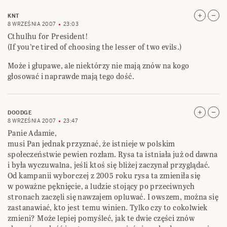
KNT
8 WRZEŚNIA 2007
23:03
Cthulhu for President!
(If you’re tired of choosing the lesser of two evils.)
Może i głupawe, ale niektórzy nie mają znów na kogo
głosować i naprawde mają tego dość.
DOODGE
8 WRZEŚNIA 2007
23:47
Panie Adamie,
musi Pan jednak przyznać, że istnieje w polskim
społeczeństwie pewien rozłam. Rysa ta istniała już od dawna
i była wyczuwalna, jeśli ktoś się bliżej zaczynał przyglądać.
Od kampanii wyborczej z 2005 roku rysa ta zmieniła się
w poważne pęknięcie, a ludzie stojący po przeciwnych
stronach zaczęli się nawzajem opluwać. I owszem, można się
zastanawiać, kto jest temu winien. Tylko czy to cokolwiek
zmieni? Może lepiej pomyśleć, jak te dwie części znów