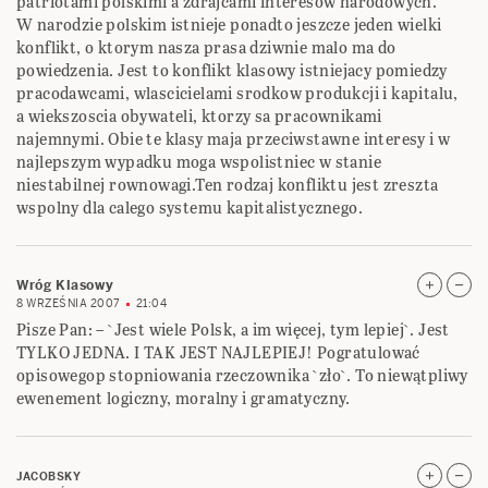
patriotami polskimi a zdrajcami interesow narodowych.
W narodzie polskim istnieje ponadto jeszcze jeden wielki
konflikt, o ktorym nasza prasa dziwnie malo ma do
powiedzenia. Jest to konflikt klasowy istniejacy pomiedzy
pracodawcami, wlascicielami srodkow produkcji i kapitalu,
a wiekszoscia obywateli, ktorzy sa pracownikami
najemnymi. Obie te klasy maja przeciwstawne interesy i w
najlepszym wypadku moga wspolistniec w stanie
niestabilnej rownowagi.Ten rodzaj konfliktu jest zreszta
wspolny dla calego systemu kapitalistycznego.
Wróg Klasowy
8 WRZEŚNIA 2007
21:04
Pisze Pan: – `Jest wiele Polsk, a im więcej, tym lepiej`. Jest
TYLKO JEDNA. I TAK JEST NAJLEPIEJ! Pogratulować
opisowegop stopniowania rzeczownika `zło`. To niewątpliwy
ewenement logiczny, moralny i gramatyczny.
JACOBSKY