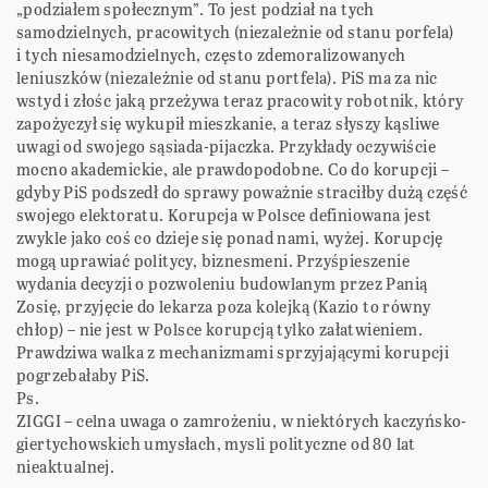
„podziałem społecznym”. To jest podział na tych
samodzielnych, pracowitych (niezależnie od stanu porfela)
i tych niesamodzielnych, często zdemoralizowanych
leniuszków (niezależnie od stanu portfela). PiS ma za nic
wstyd i złośc jaką przeżywa teraz pracowity robotnik, który
zapożyczył się wykupił mieszkanie, a teraz słyszy kąsliwe
uwagi od swojego sąsiada-pijaczka. Przykłady oczywiście
mocno akademickie, ale prawdopodobne. Co do korupcji –
gdyby PiS podszedł do sprawy poważnie straciłby dużą część
swojego elektoratu. Korupcja w Polsce definiowana jest
zwykle jako coś co dzieje się ponad nami, wyżej. Korupcję
mogą uprawiać politycy, biznesmeni. Przyśpieszenie
wydania decyzji o pozwoleniu budowlanym przez Panią
Zosię, przyjęcie do lekarza poza kolejką (Kazio to równy
chłop) – nie jest w Polsce korupcją tylko załatwieniem.
Prawdziwa walka z mechanizmami sprzyjającymi korupcji
pogrzebałaby PiS.
Ps.
ZIGGI – celna uwaga o zamrożeniu, w niektórych kaczyńsko-
giertychowskich umysłach, mysli polityczne od 80 lat
nieaktualnej.