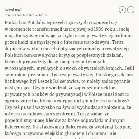
szestow1
9 WRZEŚNIA 2007
12:16
Podział na Polaków lepszych i gorszych rozpoczął się
w momencie transformacji ustrojowej od 1989 roku i rację
mają Kaczyńscy mówiąc, że była nasza prywatyzacja robiona
przez ludzi nie myslących o interesie narodowym. Teraz
dopiero w wielu pracach dotyczących chocby prywatyzacji
Polskich banków słychac krytykę pośpiesznych działań,
które doprowadziły do sytuacji niespotykanych
w rozsądnych, myslących o swoch obywatelach krajach. Jeśli
symbolem przemian i twarzą prywatyzacji Polskiego sektora
bankowego był Leszek Balcerowicz, to należy zadac pytanie
następujące. Czy nie wiedział, że zaproszenie sektora
prywatnych banków do prywatyzacji w Polsce musi zostac
ograniczone tak by nie ucierpiał na tym interes narodowy?
Czy też puścił wszystko na żywioł wychodząc z założenia, że
interes narodowy sam się obroni. Teraz widac, że
popełniliśmy masę błedów za które odpowiada m.innymi
Balcerowicz. Na atakowaniu Balcerowicza wypłynął Lepper,
którego nazywano wiejskim głupolem i chamem i nie