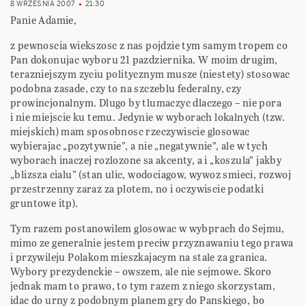
8 WRZEŚNIA 2007
21:30
Panie Adamie,
z pewnoscia wiekszosc z nas pojdzie tym samym tropem co
Pan dokonujac wyboru 21 pazdziernika. W moim drugim,
terazniejszym zyciu politycznym musze (niestety) stosowac
podobna zasade, czy to na szczeblu federalny, czy
prowincjonalnym. Dlugo by tlumaczyc dlaczego – nie pora
i nie miejscie ku temu. Jedynie w wyborach lokalnych (tzw.
miejskich) mam sposobnosc rzeczywiscie glosowac
wybierajac „pozytywnie”, a nie „negatywnie”, ale w tych
wyborach inaczej rozlozone sa akcenty, a i „koszula” jakby
„blizsza cialu” (stan ulic, wodociagow, wywoz smieci, rozwoj
przestrzenny zaraz za plotem, no i oczywiscie podatki
gruntowe itp).
Tym razem postanowilem glosowac w wybprach do Sejmu,
mimo ze generalnie jestem preciw przyznawaniu tego prawa
i przywileju Polakom mieszkajacym na stale za granica.
Wybory prezydenckie – owszem, ale nie sejmowe. Skoro
jednak mam to prawo, to tym razem z niego skorzystam,
idac do urny z podobnym planem gry do Panskiego, bo