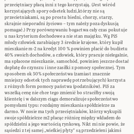
przeciętniacy płacą inni z tego korzystają. (Jest wśród
korzystających spory odsetek ludzi,którzy nie są
przecietniakami, są po prostu biedni, chorzy, starzy,
skrajnie nieporadni życiowo – tym należy poza dyskusją
pomagać.) Przy porównywaniu bogactwa cały czas pokutuje
u nas kryterium dochodowe a nie stan majątku. Wg PiS
młody człowiek zarabiający 3 średnie krajowe, który kupił
mieszkanie m-2 na kredyt 100 % powinien płacić do budżetu
40% swoich dochodów, a człowiek, który pracuje nielegalnie,
ma spłacone mieszkanie, samochód, powinien jeszcze dostać
dopłatę do czynszu i inne zasiłki z pomocy społecznej. Tym
sposobem ok 50% społeczeństwa (zamiast znacznie
mniejszy odsetek tych naprawdę potrzebujących) korzysta
z różnych form pomocy państwa (podatników). PiS za
wszelką cenę nie chce tego zmienić bo straciłby swoją
klientelę i w dalszym ciągu demoralizuje społeczeństwo
pomysłami typu: rozdajmy mieszkania spółdzielcze za
darmo. W nosie ma tych przeciętniaków, którzy wykupili
swoje spółdzielcze m2 płacąc różnicę między wkładem do
spóldzielni a jego wartością rynkową. Nikt mi nie powie, że
sąsiedzi z tej samej „wielkiej płyty” są przedzieleni jakimś