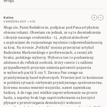
wroga.
Kalina
9 WRZEŚNIA 2007
9:53
Moge sie, Panie Redaktorze, podpisac pod Pana artykulem
obiema rekami. Obawiam sie jednak, ze są to doswiadczenia
i decyzje naszego srodowiska – tj. „wyksztalciuchow”
z aspiracjami do racjonalnego myslenia i odpowiedzialnoscią
za kraj. Na stronie „Polityki” mozna przeczytać artykuł
Radoslawa Markowskiego o preferencjach, a raczej ich
braku, polskiego wyborcy. Wyborca ten to pozbawiony
zdolnosci do refleksji osobnik, który czesto i z calkiem
przypadkowych przyczyn zmienia gotowość poparcia
w wyborach partii X czy Y. Zwraca Pan uwage na
prymitywizację haseł wyborczych. Przeciez jest to konieczne
w polskiej sytuacji: niebywale prymitywnego spoleczenstwa,
któremu mozna wmówić wszystko, nawet najwieksza
bzdurę. A do tego jest wielkie zapotrzebowanie na proste
hasła, a zupelny brak tego zapotrzebowania na korzyści
płynące z przestrzegania demokracji i wolnosci