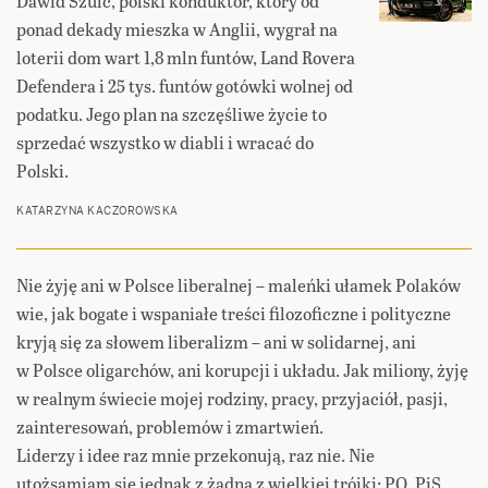
Dawid Szulc, polski konduktor, który od
ponad dekady mieszka w Anglii, wygrał na
loterii dom wart 1,8 mln funtów, Land Rovera
Defendera i 25 tys. funtów gotówki wolnej od
podatku. Jego plan na szczęśliwe życie to
sprzedać wszystko w diabli i wracać do
Polski.
KATARZYNA KACZOROWSKA
Nie żyję ani w Polsce liberalnej – maleńki ułamek Polaków
wie, jak bogate i wspaniałe treści filozoficzne i polityczne
kryją się za słowem liberalizm – ani w solidarnej, ani
w Polsce oligarchów, ani korupcji i układu. Jak miliony, żyję
w realnym świecie mojej rodziny, pracy, przyjaciół, pasji,
zainteresowań, problemów i zmartwień.
Liderzy i idee raz mnie przekonują, raz nie. Nie
utożsamiam się jednak z żadną z wielkiej trójki: PO, PiS,