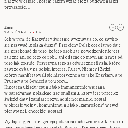
złączyć w całość i potem razem wziąć się za budowę naszej
przyszłości…
Ziggi
9 WRZEŚNIA 2007
1:32
Sęk w tym, że Kaczyńscy świetnie wyczuwają to, co zwykło
się nazywać „polską duszą”. Przecięny Polak dość łatwo daje
się przekonać do tego, że jego osobiste powodzenie nie jest
zależne ani od tego co robi, ani od tego co mówi ani nawet od
tego jak głosuje. Przyczyną tego są odwieczne siły zła, które
zawsze dybały na polski interes: Ruscy, Niemcy i Żydzi,
którzy manifestowali się historyczne a to jako Krzyżacy, a to
Prusacy a to Sowieci a to ubecy…
Hipoteza układu jest niejako immanentnie wpisana
w paradygmat polskiego nacjonalizmu, który jest przecież
świeżej daty i zamiast rozwijać się normalnie, został
w okresie wojny i komunizmu niejako „zamrożony” w swej
pierwotnej, endeckiej postaci.
Wydaje się, że inteligencja polska za mało zrobiła w kierunku
bardziej zdecydowanej krytyki Romana Dmowskiego i teraz