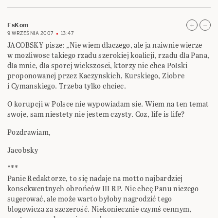
EsKom
9 WRZEŚNIA 2007
13:47
JACOBSKY pisze: „Nie wiem dlaczego, ale ja naiwnie wierze
w mozliwosc takiego rzadu szerokiej koalicji, rzadu dla Pana,
dla mnie, dla sporej wiekszosci, ktorzy nie chca Polski
proponowanej przez Kaczynskich, Kurskiego, Ziobre
i Cymanskiego. Trzeba tylko chciec.
O korupcji w Polsce nie wypowiadam sie. Wiem na ten temat
swoje, sam niestety nie jestem czysty. Coz, life is life?
Pozdrawiam,
Jacobsky
***
Panie Redaktorze, to się nadaje na motto najbardziej
konsekwentnych obrońców III RP. Nie chcę Panu niczego
sugerować, ale może warto byłoby nagrodzić tego
blogowicza za szczerość. Niekoniecznie czymś cennym,