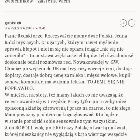
zwolenników – zaiste nie wiem.
gabisiek
9 WRZEŚNIA 2007
9:41
Panie Redaktorze, Rzeczywiście mamy dwie Polski. Jedna
ludzi myślących. Druga tych, którym nawet myślenie
sprawia kłopot i nic im się nie opłaca i ciągle „nic się nie
zmieniło” – to postawa większości chłopów. Ich świadomość
doskonale oddał rozmówca red. Nowakowskiej w GW.
Chociaż po wejściu do UE ma trzy razy więcej ziemi, dostaje
dopłaty, dostaje dobrą cenę za mleko i mięso wołowe, kupił
synowi komputer, ma w domu telefon TO JEMU SIĘ NIE
POPRAWIŁO.
W mieście, niestety, też mamy takich co nie uważają, że
rejestrowanie się w Urzędzie Pracy tylko po to żeby mieć
opłaconą składkę zdrowotną i praca na czarno, to nic złego.
Mam poważny problem na kogo głosować. Kto będzie
w stanie poradzić sobie sensownie z tym wszystkim.
A do BOBOLI, wolę po 1000 razy Polskę otwartą na świat,
której mieszkańcy nie wyglądają z kąta wietrząc wszędzie