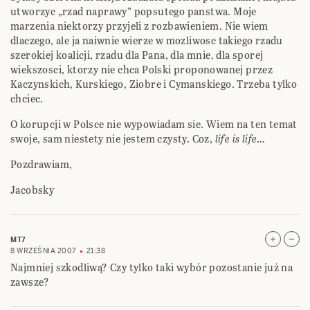
utworzyc „rzad naprawy” popsutego panstwa. Moje
marzenia niektorzy przyjeli z rozbawieniem. Nie wiem
dlaczego, ale ja naiwnie wierze w mozliwosc takiego rzadu
szerokiej koalicji, rzadu dla Pana, dla mnie, dla sporej
wiekszosci, ktorzy nie chca Polski proponowanej przez
Kaczynskich, Kurskiego, Ziobre i Cymanskiego. Trzeba tylko
chciec.
O korupcji w Polsce nie wypowiadam sie. Wiem na ten temat
swoje, sam niestety nie jestem czysty. Coz,
life is life
…
Pozdrawiam,
Jacobsky
MT7
8 WRZEŚNIA 2007
21:38
Najmniej szkodliwą? Czy tylko taki wybór pozostanie już na
zawsze?