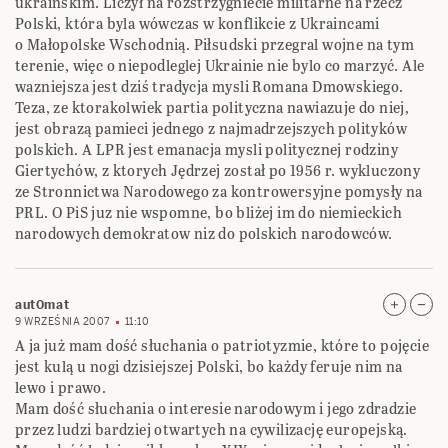
ukrainskim. Liczył na rozstrzygniecie militarne na rzecz
Polski, która byla wówczas w konflikcie z Ukraincami
o Małopolske Wschodnią. Piłsudski przegral wojne na tym
terenie, więc o niepodleglej Ukrainie nie bylo co marzyć. Ale
wazniejsza jest dziś tradycja mysli Romana Dmowskiego.
Teza, ze ktorakolwiek partia polityczna nawiazuje do niej,
jest obrazą pamieci jednego z najmadrzejszych polityków
polskich. A LPR jest emanacja mysli politycznej rodziny
Giertychów, z ktorych Jędrzej został po 1956 r. wykluczony
ze Stronnictwa Narodowego za kontrowersyjne pomysły na
PRL. O PiS juz nie wspomne, bo bliżej im do niemieckich
narodowych demokratow niz do polskich narodowców.
aut0mat
9 WRZEŚNIA 2007
11:10
A ja już mam dość słuchania o patriotyzmie, które to pojęcie
jest kulą u nogi dzisiejszej Polski, bo każdy feruje nim na
lewo i prawo.
Mam dość słuchania o interesie narodowym i jego zdradzie
przez ludzi bardziej otwartych na cywilizację europejską.