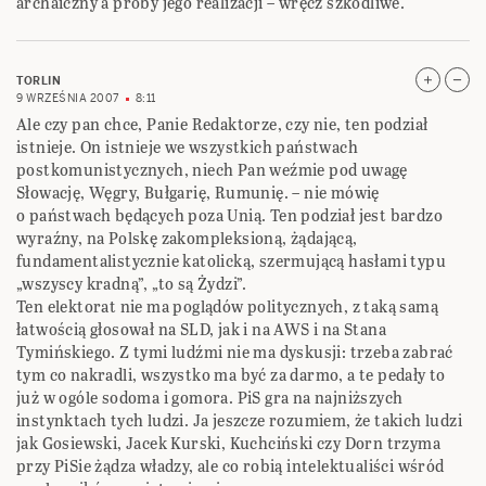
archaiczny a próby jego realizacji – wręcz szkodliwe.
TORLIN
9 WRZEŚNIA 2007
8:11
Ale czy pan chce, Panie Redaktorze, czy nie, ten podział
istnieje. On istnieje we wszystkich państwach
postkomunistycznych, niech Pan weźmie pod uwagę
Słowację, Węgry, Bułgarię, Rumunię. – nie mówię
o państwach będących poza Unią. Ten podział jest bardzo
wyraźny, na Polskę zakompleksioną, żądającą,
fundamentalistycznie katolicką, szermującą hasłami typu
„wszyscy kradną”, „to są Żydzi”.
Ten elektorat nie ma poglądów politycznych, z taką samą
łatwością głosował na SLD, jak i na AWS i na Stana
Tymińskiego. Z tymi ludźmi nie ma dyskusji: trzeba zabrać
tym co nakradli, wszystko ma być za darmo, a te pedały to
już w ogóle sodoma i gomora. PiS gra na najniższych
instynktach tych ludzi. Ja jeszcze rozumiem, że takich ludzi
jak Gosiewski, Jacek Kurski, Kuchciński czy Dorn trzyma
przy PiSie żądza władzy, ale co robią intelektualiści wśród