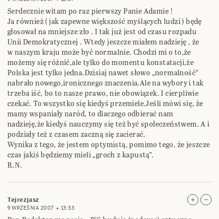
Serdecznie witam po raz pierwszy Panie Adamie !
Ja również ( jak zapewne większość myślących ludzi ) będę
głosował na mniejsze zło . I tak już jest od czasu rozpadu
Unii Demokratycznej . Wtedy jeszcze miałem nadzieję , że
w naszym kraju może być normalnie. Chodzi mi o to,że
możemy się różnić,ale tylko do momentu konstatacji,że
Polska jest tylko jedna.Dzisiaj nawet słowo „normalność”
nabrało nowego,ironicznego znaczenia.Ale na wybory i tak
trzeba iść, bo to nasze prawo, nie obowiązek. I cierpliwie
czekać. To wszystko się kiedyś przemiele.Jeśli mówi się, że
mamy wspaniały naród, to dlaczego odbierać nam
nadzieję,że kiedyś nauczymy się też być społeczeństwem. A i
podziały też z czasem zaczną się zacierać.
Wynika z tego, że jestem optymistą, pomimo tego, że jeszcze
czas jakiś będziemy mieli „groch z kapustą”.
R.N.
Tejrezjasz
9 WRZEŚNIA 2007
13:33