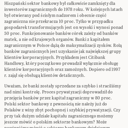
Hiszpański sektor bankowy był całkowicie zamknięty dla
inwestorów zagranicznych do 1978 roku. W kolejnych latach
był otwierany pod ścisłym nadzorem i obecnie część
zagraniczna nie przekracza 10 proc. Tylko w przypadku
gospodarek transformujących jest on wysoki i wynosi ponad
50 proc. Funkcjonowanie banków córek zależy od banków
matek, a nie od krajowych organów. Banki z kapitałem
zagranicznym w Polsce dążą do maksymalizacji zysków. Rolą
banków zagranicznych jest uzyskanie jak największej grupy
klientów korporacyjnych. Przykładem jest Citibank
Handlowy, który początkowo prowadził wyłącznie obsługę
klientów korporacyjnych oraz zamożnych. Dopiero od 1997
r. zajął się obsługą klientów detalicznych.
Uważam, że banki zostały sprzedane za szybko i straciliśmy
nad nimi kontrolę. Proces prywatyzacji doprowadził do
przejęcia banków przez kapitał zagraniczny w 80 proc.
Polski sektor bankowy z pewnością nie należy już do
Polaków z winy zbyt pochopnej i szybkiej prywatyzacji. Czy
przy tak dużym udziale kapitału zagranicznego możemy
jeszcze mówić o polskim sektorze bankowym? Może
powinniśmy mówić o sektorze bankowym działającym