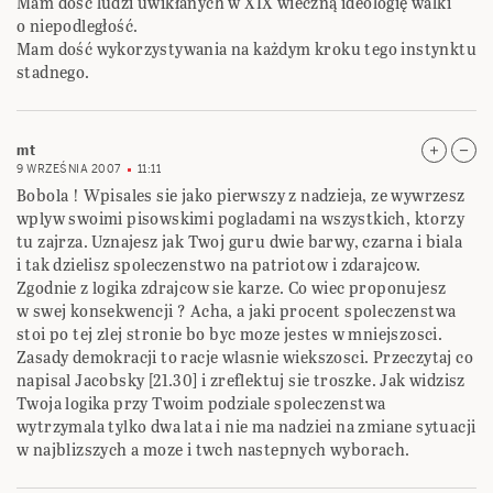
Mam dość ludzi uwikłanych w XIX wieczną ideologię walki
o niepodległość.
Mam dość wykorzystywania na każdym kroku tego instynktu
stadnego.
mt
9 WRZEŚNIA 2007
11:11
Bobola ! Wpisales sie jako pierwszy z nadzieja, ze wywrzesz
wplyw swoimi pisowskimi pogladami na wszystkich, ktorzy
tu zajrza. Uznajesz jak Twoj guru dwie barwy, czarna i biala
i tak dzielisz spoleczenstwo na patriotow i zdarajcow.
Zgodnie z logika zdrajcow sie karze. Co wiec proponujesz
w swej konsekwencji ? Acha, a jaki procent spoleczenstwa
stoi po tej zlej stronie bo byc moze jestes w mniejszosci.
Zasady demokracji to racje wlasnie wiekszosci. Przeczytaj co
napisal Jacobsky [21.30] i zreflektuj sie troszke. Jak widzisz
Twoja logika przy Twoim podziale spoleczenstwa
wytrzymala tylko dwa lata i nie ma nadziei na zmiane sytuacji
w najblizszych a moze i twch nastepnych wyborach.