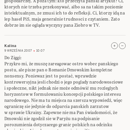
gospodarczej. A poza tym: kto przeczyta panski artykuł? Ci,
ktorych nie trzeba przekonywać, albo sa na takim poziomie
intelektualnym, ze zmusi ich to do refleksji. Ci, ktorzy idą na
lep haseł PiS, maja generalnie trudnosci z czytaniem. Zato
dobrze im sie ogląda wyczyny pana Ziobro w TV.
Kalina
9 WRZEŚNIA 2007
10:07
Do Ziggi:
Przykro mi, że muszę zareagowac ostro wobec panskiego
postu, ale pisze pan o Romanie Dmowskim kompletne
nonsensy. Poniewaz jest to postać, wprawdzie
kontrowersyjna jesli chodzi o jego poglady narodowosciowe
i społeczne, nikt jednak nie może odmówić mu rozleglych
horyzontow w formulowaniu koncepcji polskiego interesu
narodowego. Nie ma tu miejsca na szersza wypowiedź, więc
ograniczę sie jedynie do odparcia panskich zarzutow
w sprawie Ukrainy. Zapewne nie ma Pan świadomości, że
Dmowski nie zgodzil sie w Paryżu na podpisanie
porozumienia dotyczacego granic polskich na odcinku