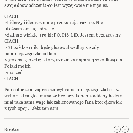
swoje doswiadczenia-co jest wyzej-wole nie myslec.
CIACH!
>Liderzy i idee raz mnie przekonują, raz nie. Nie
utożsamiam się jednak z
>żadną z wielkiej trójki: PO, PiS, LiD. Jestem bezpartyjny.
CIACH!
> 21 października będę głosował według zasady
najmniejszego zła: oddam
> głos na tę partię, którą uznam za najmniej szkodliwą dla
Polski moich
>marzeń
CIACH!
Pan sobie sam zaprzecza-wybranie mniejszego zla to tez
wybor, a ten glos mimo ze bez przekonania oddany bedzie
mial taka sama wage jak zaklerowanego fana ktorejkowiek
z tych opcji. Efekt ten sam
Krystian