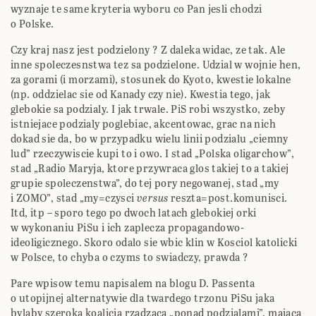
wyznaje te same kryteria wyboru co Pan jesli chodzi
o Polske.
Czy kraj nasz jest podzielony ? Z daleka widac, ze tak. Ale
inne spoleczesnstwa tez sa podzielone. Udzial w wojnie hen,
za gorami (i morzami), stosunek do Kyoto, kwestie lokalne
(np. oddzielac sie od Kanady czy nie). Kwestia tego, jak
glebokie sa podzialy. I jak trwale. PiS robi wszystko, zeby
istniejace podzialy poglebiac, akcentowac, grac na nich
dokad sie da, bo w przypadku wielu linii podzialu „ciemny
lud” rzeczywiscie kupi to i owo. I stad „Polska oligarchow”,
stad „Radio Maryja, ktore przywraca glos takiej to a takiej
grupie spoleczenstwa”, do tej pory negowanej, stad „my
i ZOMO”, stad „my=czysci
versus
reszta=post.komunisci.
Itd, itp – sporo tego po dwoch latach glebokiej orki
w wykonaniu PiSu i ich zaplecza propagandowo-
ideoligicznego. Skoro odalo sie wbic klin w Kosciol katolicki
w Polsce, to chyba o czyms to swiadczy, prawda ?
Pare wpisow temu napisalem na blogu D. Passenta
o utopijnej alternatywie dla twardego trzonu PiSu jaka
bylaby szeroka koalicja rzadzaca „ponad podzialami”, majaca