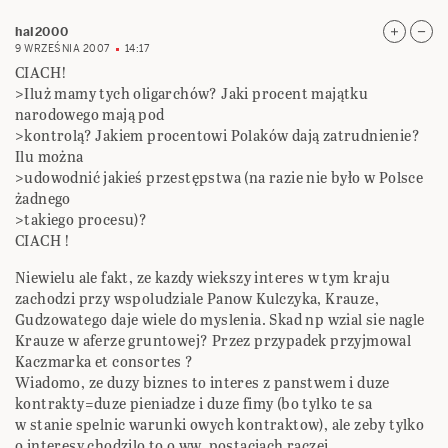
hal2000
9 WRZEŚNIA 2007
14:17
CIACH!
>Iluż mamy tych oligarchów? Jaki procent majątku
narodowego mają pod
>kontrolą? Jakiem procentowi Polaków dają zatrudnienie?
Ilu można
>udowodnić jakieś przestępstwa (na razie nie było w Polsce
żadnego
>takiego procesu)?
CIACH !
Niewielu ale fakt, ze kazdy wiekszy interes w tym kraju
zachodzi przy wspoludziale Panow Kulczyka, Krauze,
Gudzowatego daje wiele do myslenia. Skad np wzial sie nagle
Krauze w aferze gruntowej? Przez przypadek przyjmowal
Kaczmarka et consortes ?
Wiadomo, ze duzy biznes to interes z panstwem i duze
kontrakty=duze pieniadze i duze fimy (bo tylko te sa
w stanie spelnic warunki owych kontraktow), ale zeby tylko
o interesy chodzilo to o ww. postaciach raczej