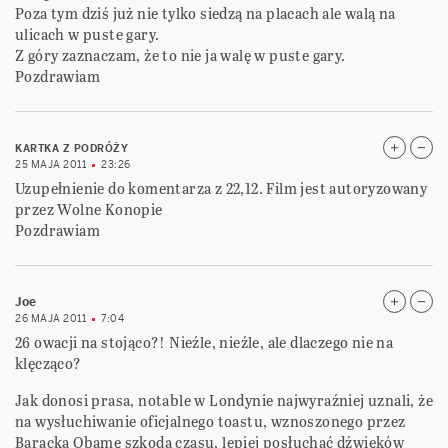
Poza tym dziś już nie tylko siedzą na placach ale walą na
ulicach w puste gary.
Z góry zaznaczam, że to nie ja walę w puste gary.
Pozdrawiam
KARTKA Z PODRÓŻY
25 MAJA 2011
23:26
Uzupełnienie do komentarza z 22,12. Film jest autoryzowany
przez Wolne Konopie
Pozdrawiam
Joe
26 MAJA 2011
7:04
26 owacji na stojąco?! Nieźle, nieźle, ale dlaczego nie na
klęcząco?
Jak donosi prasa, notable w Londynie najwyraźniej uznali, że
na wysłuchiwanie oficjalnego toastu, wznoszonego przez
Baracka Obamę szkoda czasu, lepiej posłuchać dźwięków