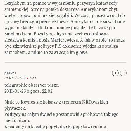
liczylabym na pomoc w wyjasnieniu przyczyn katastrofy
smolenskiej. Strona polska dostarcza Amerykanom zbyt
wiele tropow i oni juz sie pogubili. Wczoraj prezes wrocil do
sprawy brzozy, a przeciez nawet Amerykanie nie sa w stanie
wyjasnic kiedy i jaki komsomolec posadzil te brzoze pod
Smolenskiem. Poza tym, chyba nie zechca dublowac
sledztwa komisji posla Macierewicza. A tak w ogole, to moga
byc zdziwieni ze politycy PiS dokladnie wiedza kto stal za
zamachem, a mimo to zawracaja im glowe.
parker
26 MAJA 2011
8:36
telegraphic observer pisze:
2011-05-25 o godz. 22:02
Mnie to Keynes się kojarzy z trenerem NRDowskich
pływaczek.
Politycy na całym świecie postanowili spróbować takiego
mechanizmu.
Kreujemy na krechę popyt, dzięki popytowi rośnie