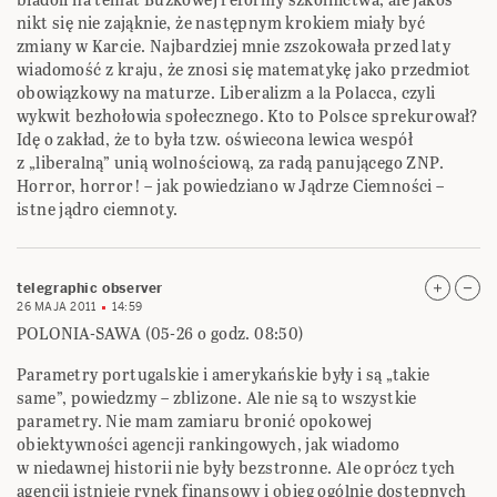
nikt się nie zająknie, że następnym krokiem miały być
zmiany w Karcie. Najbardziej mnie zszokowała przed laty
wiadomość z kraju, że znosi się matematykę jako przedmiot
obowiązkowy na maturze. Liberalizm a la Polacca, czyli
wykwit bezhołowia społecznego. Kto to Polsce sprekurował?
Idę o zakład, że to była tzw. oświecona lewica wespół
z „liberalną” unią wolnościową, za radą panującego ZNP.
Horror, horror! – jak powiedziano w Jądrze Ciemności –
istne jądro ciemnoty.
telegraphic observer
26 MAJA 2011
14:59
POLONIA-SAWA (05-26 o godz. 08:50)
Parametry portugalskie i amerykańskie były i są „takie
same”, powiedzmy – zblizone. Ale nie są to wszystkie
parametry. Nie mam zamiaru bronić opokowej
obiektywności agencji rankingowych, jak wiadomo
w niedawnej historii nie były bezstronne. Ale oprócz tych
agencji istnieje rynek finansowy i obieg ogólnie dostępnych