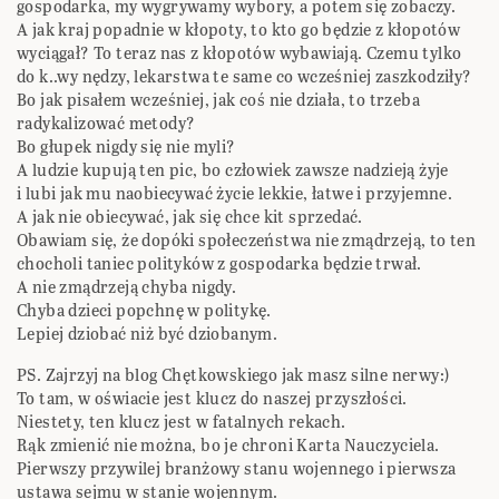
gospodarka, my wygrywamy wybory, a potem się zobaczy.
A jak kraj popadnie w kłopoty, to kto go będzie z kłopotów
wyciągał? To teraz nas z kłopotów wybawiają. Czemu tylko
do k..wy nędzy, lekarstwa te same co wcześniej zaszkodziły?
Bo jak pisałem wcześniej, jak coś nie działa, to trzeba
radykalizować metody?
Bo głupek nigdy się nie myli?
A ludzie kupują ten pic, bo człowiek zawsze nadzieją żyje
i lubi jak mu naobiecywać życie lekkie, łatwe i przyjemne.
A jak nie obiecywać, jak się chce kit sprzedać.
Obawiam się, że dopóki społeczeństwa nie zmądrzeją, to ten
chocholi taniec polityków z gospodarka będzie trwał.
A nie zmądrzeją chyba nigdy.
Chyba dzieci popchnę w politykę.
Lepiej dziobać niż być dziobanym.
PS. Zajrzyj na blog Chętkowskiego jak masz silne nerwy:)
To tam, w oświacie jest klucz do naszej przyszłości.
Niestety, ten klucz jest w fatalnych rekach.
Rąk zmienić nie można, bo je chroni Karta Nauczyciela.
Pierwszy przywilej branżowy stanu wojennego i pierwsza
ustawa sejmu w stanie wojennym.