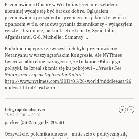
Przemówienia Obamy w Westminsterze nie czytałem,
niemniej wydaje się być bardzo dobre. Oglądałem
przemówienia prezydenta i premiera na jakimś trawniku
z pałacem w tle, oraz dwa pytania dziennikarzy – wyłączyłem
resztę – też dobre, na konkretne tematy, Syrii, Libii,
Afganistanu, G-8, Michelle i Samanty …
Podobno najlepsze ze wszystkich było przemówienie
Netanyahu w waszyngtońskim Kongresie. Ale NYTimes
twierdzi, albo chociaż sugeruje, że to koniec Bibi i jego
polityki, że Izreal skłania się ku pokojowi –
„Israelis See
Netanyahu Trip as Diplomatic Failure”
.
http://www.nytimes.com/2011/05/26/world/middleeast/26
mideast.html?_r=1&hp
telegraphic observer
25 MAJA 2011
22:02
parker (05-25 o godz. 20:59)
Oczywiście, polemika słuszna – mnie szło o polityczną siłę