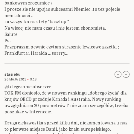
bankowym zrozumiec /
I prosze sie nie upajac sukcesami Niemiec ,to tez pojecie
mentalnosci ..
i a wszystko niestety.”kosztuje”…
Na wiecej nie mam czasu i nie jestem ekonomista.
Salute
Ps.
Przepraszm pewnie czytam strasznie lewicowe gazetki ;
Frankfurta i Haralda …sorrry…
stasieku
26 MAJA 2011
9:18
@telegraphic observer
TOK FM doniosło, że w nowym rankingu „dobrego życia” dla
krajów OECD przoduje Kanada i Australia. Nowy ranking
uwzględnia ca 20 parametrów ? nie znam szczegółów, trzeba
poszukać w Internecie.
Druga ciekawostka sprzed kilku dni, niekomentowana u nas,
to pierwsze miejsce Danii, jako kraju europejskiego,