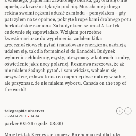
z wielkiego, papierami zawalonego biurka, gdy ona się o nie
oparła, aż krzesło stęknęło pod nią. Musiała nie jednego
rekina swoimi rękami udusić za młodu – pomyślałem – gdy
patrzyłem na te opalnoe, pokryte kropelkami drobnego potu
herkulańskie ramiona. Za budynkiem szumiał Atlantyk,
cudownie się zapowiadało. Wziąłem potrzebne
kwestionariusze do wypełnienia, zadałem kilka
grzecznościowych pytań i naładowany energiczną nadzieją
udałem się, tak dla formalności do Kanadoli. Budynek
wybornie schłodzony, czysty, utrzymany w kolorach tundry,
oświetlenie jak z nocy polarnej. Rozmowa rzeczowa, że aż
nie miałem żadnych pytań. I sam widzisz, wahałem się
oczywiście, człowiek nosi co najmniej dwie natury w sobie,
ale przyznasz, że nie miałem wyboru. Canada on the top of
the world!
telegraphic observer
26 MAJA 2011
14:34
parker (05-26 o godz. 08:36)
Mnie też tak Keynes się kojarzy. Bo chemia jest dla ludzi.