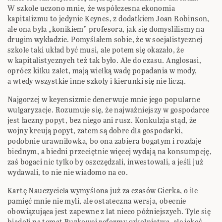
W szkole uczono mnie, że współczesna ekonomia
kapitalizmu to jedynie Keynes, z dodatkiem Joan Robinson,
ale ona była „konikiem” profesora, jak się domyslilismy na
drugim wykładzie. Pomyślałem sobie, że w socjalistycznej
szkole taki układ być musi, ale potem się okazało, że
w kapitalistycznych też tak było. Ale do czasu. Anglosasi,
oprócz kilku zalet, mają wielką wadę popadania w mody,
a wtedy wszystkie inne szkoły i kierunki się nie liczą.
Najgorzej w keyensizmie denerwuje mnie jego popularne
wulgaryzacje. Rozumuje się, że najważniejszy w gospodarce
jest łaczny popyt, bez niego ani rusz. Konkulzja stąd, że
wojny kreują popyt, zatem są dobre dla gospodarki,
podobnie urawniłowka, bo ona zabiera bogatym i rozdaje
biednym, a biedni przeciętnie więcej wydają na konsumpcję,
zaś bogaci nic tylko by oszczędzali, inwestowali, a jeśli już
wydawali, to nie nie wiadomo na co.
Kartę Nauczyciela wymyślona już za czasów Gierka, o ile
pamięć mnie nie myli, ale ostateczna wersja, obecnie
obowiązująca jest zapewne z lat nieco późniejszych. Tyle się
biadoli na temat Buzkowej reformy szkolnictwa, ale jakoś