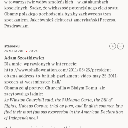
w towarzystwie wdów smoleńskich – w katakumbach
koscielnych. Sądzę, że większość potencjalnego elektoratu
Obamy polskiego pochodzenia byłaby zachwycona tym
spotkaniem. Jak również elektorat amerykański Prezesa.
Pozdrawiam
stasieku
25 MAJA 2011
20:24
Adam Szostkiewicz
Dla mniej wprawionych w Internecie:
http://www.shallownation.com/2011/05/25/president-
obama-address-to-british-parliament-video-may-25-2011-
speech-at-westminster-hall/
Obama zdjął portret Churchilla w Białym Domu, ale
zacytował go ładnie:
As Winston Churchill said, the ??Magna Carta, the Bill of
Rights, Habeas Corpus, trial by jury, and English common law
find their most famous expression in the American Declaration
of Independence.?