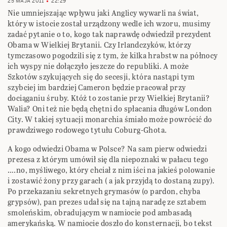
25 MAJA 2011
22:29
Nie umniejszając wpływu jaki Anglicy wywarli na świat,
który w istocie został urządzony wedle ich wzoru, musimy
zadać pytanie o to, kogo tak naprawdę odwiedził prezydent
Obama w Wielkiej Brytanii. Czy Irlandczyków, którzy
tymczasowo pogodzili się z tym, że kilka hrabstw na północy
ich wyspy nie dołączyło jeszcze do republiki. A może
Szkotów szykujących się do secesji, która nastąpi tym
szybciej im bardziej Cameron będzie pracował przy
dociąganiu śruby. Któż to zostanie przy Wielkiej Brytanii?
Walia? Oni też nie będą chętni do spłacania długów London
City. W takiej sytuacji monarchia śmiało może powrócić do
prawdziwego rodowego tytułu Coburg-Ghota.
A kogo odwiedzi Obama w Polsce? Na sam pierw odwiedzi
prezesa z którym umówił się dla niepoznaki w pałacu tego
….no, myśliwego, który chciał z nim iści na jakieś polowanie
i zostawić żony przy garach ( a jak przyjdą to dostaną zupy).
Po przekazaniu sekretnych grymasów (o pardon, chyba
grypsów), pan prezes udał się na tajną naradę ze sztabem
smoleńskim, obradującym w namiocie pod ambasadą
amerykańską. W namiocie doszło do konsternacji, bo tekst