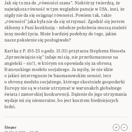
Jak się to ma do „równości szans”. Niektórzy twierdzą, że
największa równość w tym względzie panuje w USA, inni, że
nigdy nie da się osiągnąć równości. Powiem tak, takie
„równości” jaka była nie da się utrzymać. Zgodzić się jestem
skłonny z Pani konkluzją – młodsze pokolenia muszą znaleźć
inny model życia. Może bardziej podobny do tego, jakim
nasze pokolenie się posługiwało?
Kartka z P. (05-25 o godz. 15:31) przytacza Stephena Hessela
„Sprzeciwiajcie się” (zdaje mi się, nie przetłumaczone na
angielski – sic!), w którym on opowiada się za obroną
francuskiego modelu socjalnego. Ja myślę, że nie idzie
o jakieś interregnum (w baumanowskim sensie), lecz
o obronę modelu socjalnego, którego skostniałe gospodarki
Europy nie są w stanie utrzymać w warunakch globalnego
świata i zamorskiej konkurencji. Dążenie do jego utrzymania
wydaje mi się niemoralne, bo jest kosztem biedniejszych
ludzi.
Śleper