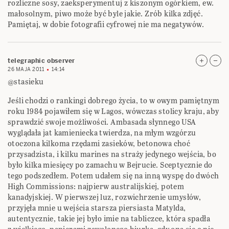
rozliczne sosy, zaeksperymentuj z kiszonym ogórkiem, ew.
małosolnym, piwo może być byle jakie. Zrób kilka zdjęć.
Pamiętaj, w dobie fotografii cyfrowej nie ma negatywów.
telegraphic observer
26 MAJA 2011
14:14
@stasieku
Jeśli chodzi o rankingi dobrego życia, to w owym pamiętnym
roku 1984 pojawiłem się w Lagos, wówczas stolicy kraju, aby
sprawdzić swoje możliwości. Ambasada słynnego USA
wyglądała jat kamieniecka twierdza, na młym wzgórzu
otoczona kilkoma rzędami zasieków, betonowa choć
przysadzista, i kilku marines na straży jedynego wejścia, bo
było kilka miesięcy po zamachu w Bejrucie. Sceptycznie do
tego podszedłem. Potem udałem się na inną wyspę do dwóch
High Commissions: najpierw australijskiej, potem
kanadyjskiej. W pierwszej luz, rozwichrzenie umysłów,
przyjęła mnie u wejścia starsza piersiasta Matylda,
autentycznie, takie jej było imie na tabliczce, która spadła