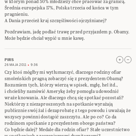
w którym ponad 50% młodzieży chce pracować za granicą.
Średnia europejska 17%, Polska trzecia od końca w tym
pragnieniu.
A Dania przecież kraj szczęśliwości ojczyźnianej?
Pozdrawiam, jadę podlać trawę przed przyjazdem p. Obamy.
Może będzie chciał wypić u mnie kawę.
PIRS
26 MAJA 2011
9:36
Czy ktoś mógłby mi wytłumaczyć, dlaczego rodziny ofiar
smoleńskich pragną zobaczyć się z prezydentem Obamą?
Rozumiem tych, którzy wierzą w spisek, mgłę, hel itd.,
i chcieliby namówić Amerykę żeby pomogła udowodnić
wraże knowania. Ale dlaczego chcą się spotkać pozostali?
Niektórzy z niezaproszonych na spotkanie wyrażają
publicznie swój żal i dezaprobatę z tego powodu i uważają że
wszyscy powinni dostąpić zaszczytu. Ale po co? Co da
rodzinom spotkanie z prezydentem obcego państwa?
Co będzie dalej? Medale dla rodzin ofiar? Stałe uczestnictwo
w spotkaniach z zagranicznymi dygnitarzami?