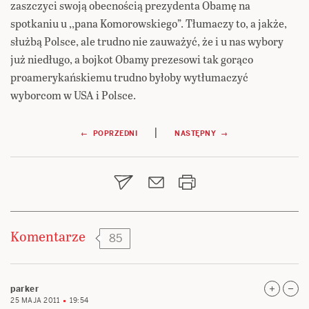
zaszczyci swoją obecnością prezydenta Obamę na
spotkaniu u ,,pana Komorowskiego”. Tłumaczy to, a jakże,
służbą Polsce, ale trudno nie zauważyć, że i u nas wybory
już niedługo, a bojkot Obamy prezesowi tak gorąco
proamerykańskiemu trudno byłoby wytłumaczyć
wyborcom w USA i Polsce.
Nawigacja
|
← POPRZEDNI
NASTĘPNY →
wpisu
Komentarze
85
parker
25 MAJA 2011
19:54