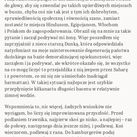
do głowy, aby się szwendać po takich upierdliwych miejscach
w buszu, chyba coś nie tak jest z tym ich dobrobytem,
sprawiedliwością społeczną i równością szans, zamiast
zostawić te miejsca Hindusom, Egipcjanom, Włochom
i Polakom do zagospodarowania. Obraził się na mnie za takie
pytanie i zaczął podrywać mi żonę. Więc poszedłem się
zaprzyjaźnić z nieco starszą Dunką, która odpowiedziała
natychmiast na moje zainteresowanie degeneracją państwa
duńskiego na bazie demoralizującej opiekunczości, więc
zacząłem i ja podrywać, ale wkrótce okazało się, że wszystko
na co mogę liczyć to przejażdżka z nią jeepem przez Saharę
i z powrotem, co mi się nie uśmiechało (nadciągał
harmattan). W takiej sytuacji najlepsze jest szybkie
przepłynięcie kilkanastu długości basenu w relatywnie
zimnej wodzie.
Wspomnienia to, nic więcej, żadnych wniosków nie
wyciągam, bo liczy się improwizowana przyszłość. Przed
podlaniem trawnika, najpierw skoś go nisko, a najlepiej – raz
do połowy, następnego dnia jeszcze niżej, i podlewaj. Koś
wieczorem, podlewaj z rana. Do hamburgerów podaj