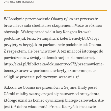
DARIUSZ CHĘTKOWSKI
W Londynie przemówienie Obamy tylko raz przerwały
brawa, lecz sala słuchała ze skupieniem. Może to różnica
obyczaju. Wałęsę przed wielu laty Kongres fetował
podobnie jak teraz Netanjahu. Z kolei Benedykt XVI był
przyjęty w brytyjskim parlamencie podobnie jak Obama.
Z respektem, ale bez wiwatów. A też miał coś istotnego do
powiedzenia w świątyni demokracji parlamentarnej.
http://ekai.pl/biblioteka/dokumenty/x972/przemowienie-
benedykta-xvi-w-parlamencie-brytyjskim-o-miejscu-
religii-w-procesie-politycznym-wrzesnia-r/
Szkoda, że Obama nie przemówi w Sejmie. Biały poseł
Górski miałby szansę czegoś się nauczyć od prezydenta,
którego uznał za koniec cywilizacji białego człowieka. Ale
jest też dobra wiadomość. Prezes Kaczyński łaskawie