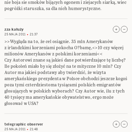
nie boja sie smoków bijących ogonem i ziejacych siarką, wiec
pogróżki staruszka, sa dla nich humorystyczne.
zza kałuży
25 MAJA 2011
21:37
>>Wygląda na to, że cel osiągnie. 35 mln Amerykanów
z irlandzkimi korzeniami pokocha O?bamę,<>10 czy więcej
milionów Amerykanów z polskimi korzeniami<<
Czy Autorowi znane są jakieś dane potwierdzające tę liczbę?
Ile pokoleń miało by się złożyć na te mityczne 10 mln? Czy
Autor ma jakieś podstawy aby twierdzić, że wizyta
amerykańskiego prezydenta w Polsce obchodzi jeszcze kogoś
poza tymi czterdziestoma tysiącami polskich emigrantów
głosujących w polskich wyborach? Czy Autor wie, ilu z tych
40 tysięcy ma amerykańskie obywatelstwo, ergo może
głosować w USA?
telegraphic observer
25 MAJA 2011
21:48