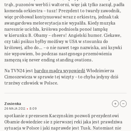
trąb, puzonów werbli i waltorni, więc jak tylko zaczął, padła
komenda orkiestra – tusz! Prezydent to twardy zawodnik,
więc próbował kontynuować wraz z orkiestrą, jednak tak
awangardowa melorecytacja nie wypaliła. Kiedy muzyka
nareszcie ucichła, królowa podniosła ponoć lampkę
w kierunku B. Obamy – cheers! Angielski humor. Ciekawe,
czy taki psikus byłby możliwy w USA w stosunku do
królowej, albo do… – o nie nawet tego nazwiska, ani ksywki
nie wypowiem, bo podczas następnego przemówienia
zamęczą się never ending standing ovations.
Na TVN24 jest
bardzo mądra wypowiedź
Włodzimierza
Cimoszewicza w sprawie tej wizyty – to chyba jedyny dziś
trzeźwy człowiek w Polsce.
Zosienka
26 MAJA 2011
8:09
spotkanie z prezesem Kaczynskim pozwoli prezydentowi
Obamie dowiedziec sie z pierwszej reki jaka jest prawdziwa
sytuacja w Polsce i jaki naprawde jest Tusk. Natomiast nie