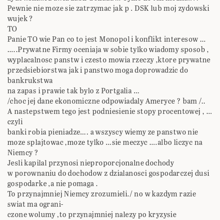
Pewnie nie moze sie zatrzymac jak p . DSK lub moj zydowski
wujek ?
TO
Panie TO wie Pan co to jest Monopol i konflikt interesow …
…..Prywatne Firmy oceniaja w sobie tylko wiadomy sposob ,
wyplacalnosc panstw i czesto mowia rzeczy ,ktore prywatne
przedsiebiorstwa jak i panstwo moga doprowadzic do
bankrukstwa
na zapas i prawie tak bylo z Portgalia …
/choc jej dane ekonomiczne odpowiadaly Ameryce ? bam /..
A nastepstwem tego jest podniesienie stopy procentowej , …
czyli
banki robia pieniadze…. a wszyscy wiemy ze panstwo nie
moze splajtowac ,moze tylko …sie meczyc ….albo liczyc na
Niemcy ?
Jesli kapilal przynosi nieproporcjonalne dochody
w porownaniu do dochodow z dzialanosci gospodarczej dusi
gospodarke ,a nie pomaga .
To przynajmniej Niemcy zrozumieli./ no w kazdym razie
swiat ma ograni-
czone wolumy ,to przynajmniej nalezy po kryzysie