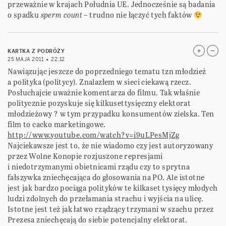
przeważnie w krajach Południa UE. Jednocześnie są badania
o spadku
sperm count
– trudno nie łączyć tych faktów
KARTKA Z PODRÓŻY
25 MAJA 2011
22:12
Nawiązując jeszcze do poprzedniego tematu tzn młodzież
a polityka (politycy). Znalazłem w sieci ciekawą rzecz.
Posłuchajcie uważnie komentarza do filmu. Tak właśnie
politycznie pozyskuje się kilkusettysięczny elektorat
młodzieżowy ? w tym przypadku konsumentów zielska. Ten
film to cacko marketingowe.
http://www.youtube.com/watch?v=i9uLPesMjZg
Najciekawsze jest to, że nie wiadomo czy jest autoryzowany
przez Wolne Konopie rozjuszone represjami
i niedotrzymanymi obietnicami rządu czy to sprytna
fałszywka zniechęcająca do głosowania na PO. Ale istotne
jest jak bardzo pociąga polityków te kilkaset tysięcy młodych
ludzi zdolnych do przełamania strachu i wyjścia na ulicę.
Istotne jest też jak łatwo rządzący trzymani w szachu przez
Prezesa zniechęcają do siebie potencjalny elektorat.