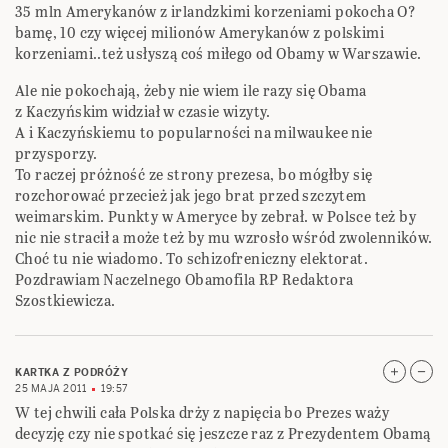
35 mln Amerykanów z irlandzkimi korzeniami pokocha O?
bamę, 10 czy więcej milionów Amerykanów z polskimi
korzeniami..też usłyszą coś miłego od Obamy w Warszawie.
Ale nie pokochają, żeby nie wiem ile razy się Obama
z Kaczyńskim widział w czasie wizyty.
A i Kaczyńskiemu to popularności na milwaukee nie
przysporzy.
To raczej próżność ze strony prezesa, bo mógłby się
rozchorować przecież jak jego brat przed szczytem
weimarskim. Punkty w Ameryce by zebrał. w Polsce też by
nic nie stracił a może też by mu wzrosło wśród zwolenników.
Choć tu nie wiadomo. To schizofreniczny elektorat.
Pozdrawiam Naczelnego Obamofila RP Redaktora
Szostkiewicza.
KARTKA Z PODRÓŻY
25 MAJA 2011
19:57
W tej chwili cała Polska drży z napięcia bo Prezes waży
decyzję czy nie spotkać się jeszcze raz z Prezydentem Obamą