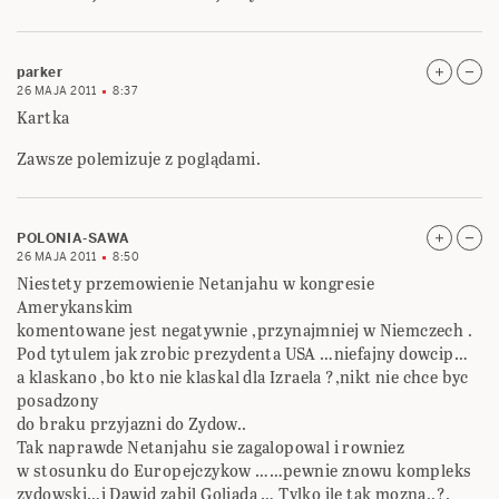
parker
26 MAJA 2011
8:37
Kartka
Zawsze polemizuje z poglądami.
POLONIA-SAWA
26 MAJA 2011
8:50
Niestety przemowienie Netanjahu w kongresie
Amerykanskim
komentowane jest negatywnie ,przynajmniej w Niemczech .
Pod tytulem jak zrobic prezydenta USA …niefajny dowcip…
a klaskano ,bo kto nie klaskal dla Izraela ?,nikt nie chce byc
posadzony
do braku przyjazni do Zydow..
Tak naprawde Netanjahu sie zagalopowal i rowniez
w stosunku do Europejczykow ……pewnie znowu kompleks
zydowski…i Dawid zabil Goliada … Tylko ile tak mozna..?.