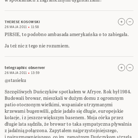
THERESE KOSOWSKI
26 MAJA 2011
11:58
PIRSIE, to podobno ambasada amerykańska o to zabiegała.
Ja też nic z tego nie rozumiem.
telegraphic observer
26 MAJA 2011
13:59
@stasieku
Szczęśliwych Duńczyków spotkałem w Afryce. Rok był 1984.
Budowali browar, mieszkali w dużym domu z ogromnym
patio otoczonym wielkimi, wspaniale utrzymanymi
krzewami bugenwilli, gdzie jadało się długie, europejskie
kolacje, i z jeszcze większym basenem. Moja córka przez
długie lata sądziła, że browar to taka sympatyczna pływalnia
z jadalnią połączona. Zapytałem najprzystojniejszego,
i najrozmowniejszego, co im, zamożnym Duńczykom strzela