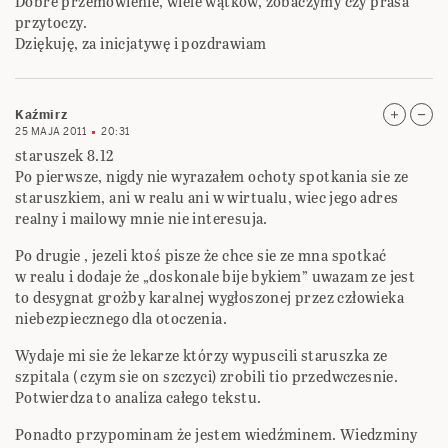
Dobre przemówienie, wiele wątków, zobaczymy czy prasa
przytoczy.
Dziękuję, za inicjatywę i pozdrawiam
Kaźmirz
25 MAJA 2011
20:31
staruszek 8.12
Po pierwsze, nigdy nie wyrazałem ochoty spotkania sie ze
staruszkiem, ani w realu ani w wirtualu, wiec jego adres
realny i mailowy mnie nie interesuja.
Po drugie , jezeli ktoś pisze że chce sie ze mna spotkać
w realu i dodaje że „doskonale bije bykiem” uwazam ze jest
to desygnat grożby karalnej wygłoszonej przez człowieka
niebezpiecznego dla otoczenia.
Wydaje mi sie że lekarze którzy wypuscili staruszka ze
szpitala ( czym sie on szczyci) zrobili tio przedwczesnie.
Potwierdza to analiza całego tekstu.
Ponadto przypominam że jestem wiedźminem. Wiedzminy