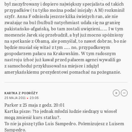
był zaszyfrowany i dopiero największy specjalista od takich
przypadków ( tu tylko można podać inicjały: A M) rozkminił
szyfr. Anna F odniosła jeszcze kilka świeżych ran, ale nie
zważając na bul (bulbul) natychmiast udała się na granicę
pakistańsko-afgańską, bo tam zostali uwięzieni…… I w tym
momencie Jarek się przebudził, a był już mocno spóźniony
na spotkanie z Obamą, ale pomyślał, to nawet dobrze, bo nie
będzie musiał się witać z tym ….. no, przypadkowym
gospodarzem pałacu na Krakowskim. W tym radosnym
nastroju (choć już kawał przed pałacem agenci wywalili go
z samochodu) przykłusował na miejsce i zdążył
amerykańskiemu prezydentowi pomachać na pożegnanie.
KARTKA Z PODRÓŻY
25 MAJA 2011
23:05
Parker z 25 maja z godz. 20:01
Kartka pisze: ?to jednak młodzi ludzie siedzący u wioseł
mogą zmienić kurs statku?.
To nie ja piszę tylko Luis Sampedro. Polemizujesz z Luisem
Sampedro.