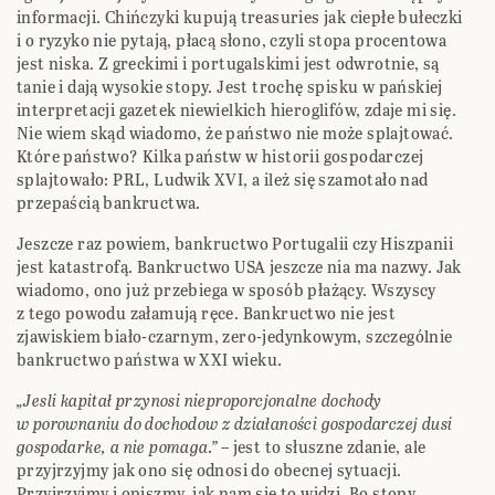
informacji. Chińczyki kupują treasuries jak ciepłe bułeczki
i o ryzyko nie pytają, płacą słono, czyli stopa procentowa
jest niska. Z greckimi i portugalskimi jest odwrotnie, są
tanie i dają wysokie stopy. Jest trochę spisku w pańskiej
interpretacji gazetek niewielkich hieroglifów, zdaje mi się.
Nie wiem skąd wiadomo, że państwo nie może splajtować.
Które państwo? Kilka państw w historii gospodarczej
splajtowało: PRL, Ludwik XVI, a ileż się szamotało nad
przepaścią bankructwa.
Jeszcze raz powiem, bankructwo Portugalii czy Hiszpanii
jest katastrofą. Bankructwo USA jeszcze nia ma nazwy. Jak
wiadomo, ono już przebiega w sposób płażący. Wszyscy
z tego powodu załamują ręce. Bankructwo nie jest
zjawiskiem biało-czarnym, zero-jedynkowym, szczególnie
bankructwo państwa w XXI wieku.
„Jesli kapitał przynosi nieproporcjonalne dochody
w porownaniu do dochodow z działaności gospodarczej dusi
gospodarke, a nie pomaga.”
– jest to słuszne zdanie, ale
przyjrzyjmy jak ono się odnosi do obecnej sytuacji.
Przyjrzyjmy i opiszmy, jak nam się to widzi. Bo stopy