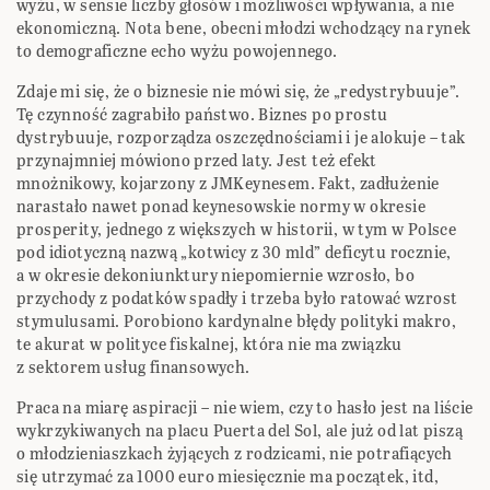
wyżu, w sensie liczby głosów i możliwości wpływania, a nie
ekonomiczną. Nota bene, obecni młodzi wchodzący na rynek
to demograficzne echo wyżu powojennego.
Zdaje mi się, że o biznesie nie mówi się, że „redystrybuuje”.
Tę czynność zagrabiło państwo. Biznes po prostu
dystrybuuje, rozporządza oszczędnościami i je alokuje – tak
przynajmniej mówiono przed laty. Jest też efekt
mnożnikowy, kojarzony z JMKeynesem. Fakt, zadłużenie
narastało nawet ponad keynesowskie normy w okresie
prosperity, jednego z większych w historii, w tym w Polsce
pod idiotyczną nazwą „kotwicy z 30 mld” deficytu rocznie,
a w okresie dekoniunktury niepomiernie wzrosło, bo
przychody z podatków spadły i trzeba było ratować wzrost
stymulusami. Porobiono kardynalne błędy polityki makro,
te akurat w polityce fiskalnej, która nie ma związku
z sektorem usług finansowych.
Praca na miarę aspiracji – nie wiem, czy to hasło jest na liście
wykrzykiwanych na placu Puerta del Sol, ale już od lat piszą
o młodzieniaszkach żyjących z rodzicami, nie potrafiących
się utrzymać za 1000 euro miesięcznie ma początek, itd,