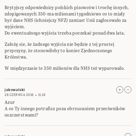
Brytyjscy odpowiednicy polskich pisowców i trochę innych,
zdopigowanych 350-ma milionami tygodniowo co to miały
być dane NHS (ichniejszy NFZ) zamiast Unii zagłosowało za
wyjściem.
Do ewentualnego wyjścia trzeba poczekać ponad dwa lata.
Założę sie, że żadnego wyjścia nie będzie z tej prostej
przyczyny, że stonowiłoby to koniec Zjednoczonego
Królestwa.
W międzyczasie te 350 milionów dla NHS też wyparowało.
jakowalski
28 CZERWCA 2016
11:18
Azur
A co Ty innego potrafisz poza obrzucaniem przeciwników
oszczerstwami?