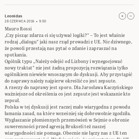
Leonidas
28 CZERWCA 2016
9:50
Mauro Rossi
„Czy pisząc zdarza ci się używać logiki?” – To jest właśnie
rodzaj „dialogu” jaki nasz rząd prowadzi z UE. Nic dziwnego,
że powoli przestają nas pytać o zdanie i zapraszać na
spotkania.
Ogólnik typu „Należy odejść od Lizbony i wynegocjować
nowy traktat” nie jest żadną propozycją rozwiązania tylko
ogólnikiem niewiele wnoszącym do dyskusji. Aby przystąpić
do naprawy należy najpierw określić co jest zepsute.
A rzeczy do naprawy jest sporo. Dla Jarosława Kaczyńskiego
ważniejsze od określenia co jest zepsute jest wskazanie kto
zepsuł.
Polska w tej dyskusji jest raczej mało wiarygodna z powodu
łamania zasad, na które wcześniej się dobrowolnie zgodziła.
Wygłaszanie płomiennych przemówień w Sejmie o obronie
suwerenności przed agresją Brukseli też naszej
wiarygodności nie pomaga. Obecnie nie łączy nas z UE ten