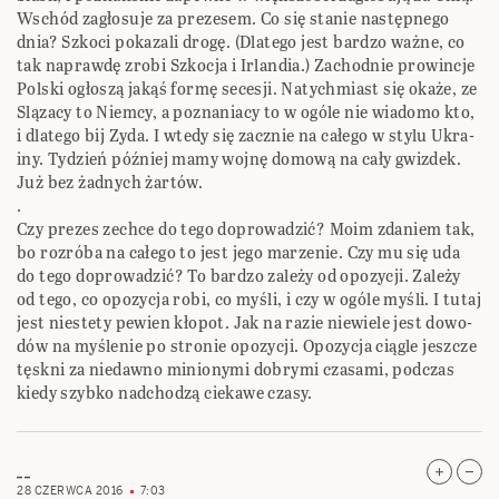
Wschód zagło­suje za pre­ze­sem. Co się sta­nie następ­nego
dnia? Szkoci poka­zali drogę. (Dla­tego jest bar­dzo ważne, co
tak naprawdę zrobi Szko­cja i Irlan­dia.) Zachod­nie pro­win­cje
Pol­ski ogło­szą jakąś formę sece­sji. Natych­miast się okaże, ze
Slą­zacy to Niemcy, a pozna­niacy to w ogóle nie wia­domo kto,
i dla­tego bij Zyda. I wtedy się zacznie na całego w stylu Ukra­
iny. Tydzień póź­niej mamy wojnę domową na cały gwiz­dek.
Już bez żad­nych żar­tów.
.
Czy pre­zes zechce do tego dopro­wa­dzić? Moim zda­niem tak,
bo roz­róba na całego to jest jego marze­nie. Czy mu się uda
do tego dopro­wa­dzić? To bar­dzo zależy od opo­zy­cji. Zależy
od tego, co opo­zy­cja robi, co myśli, i czy w ogóle myśli. I tutaj
jest nie­stety pewien kło­pot. Jak na razie nie­wiele jest dowo­
dów na myśle­nie po stro­nie opo­zy­cji. Opozycja ciągle jeszcze
tęskni za niedawno minionymi dobrymi czasami, podczas
kiedy szybko nadchodzą ciekawe czasy.
__
28 CZERWCA 2016
7:03