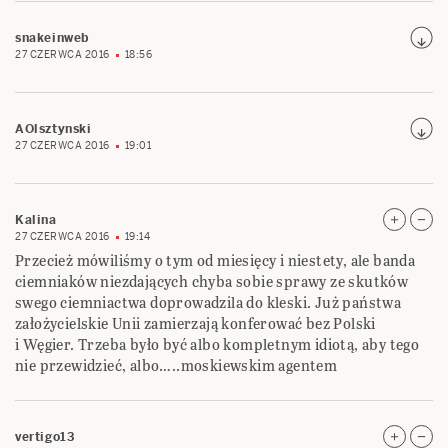
snakeinweb
27 CZERWCA 2016
18:56
AOlsztynski
27 CZERWCA 2016
19:01
Kalina
27 CZERWCA 2016
19:14
Przecież mówiliśmy o tym od miesięcy i niestety, ale banda
ciemniaków niezdających chyba sobie sprawy ze skutków
swego ciemniactwa doprowadzila do kleski. Już państwa
założycielskie Unii zamierzają konferować bez Polski
i Węgier. Trzeba było być albo kompletnym idiotą, aby tego
nie przewidzieć, albo…..moskiewskim agentem
vertigo13