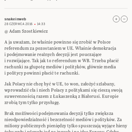
snakeinweb
28 CZERWCA 2016
14:33
@ Adam Szostkiewicz
A ja uważam, że właśnie powinno się zrobić w Polsce
referendum za pozostaniem w UE. Właśnie demokracja
i podejmowanie realnych decyzji jest pouczające
i rozwijające. Tak jak to referendum w WB. Trzeba płacić
rachunki za głupotę mediów i polityków, głównie media
i politycy powinni płacić te rachunki.
Jak Polacy nie chcę być w UE, to won, założyć szlabany,
wprowadzić cła i niech Polacy z politykami się cieszą swoją
suwerennością razem z Łukaszenką z Białorusi. Europie
zrobią tym tylko przysługę.
Brak możliwości podejmowania decyzji tylko zwiększa
nieodpowiedzialność i bezczelność mediów i polityków. Za
miliony publicznych pieniędzy tylko spuszczają wyjące hieny
żeby wyły i wlewały jad na innych i na ideę Europy. Gdyby