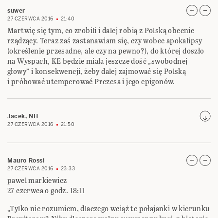
suwer
27 CZERWCA 2016
21:40
Martwię się tym, co zrobili i dalej robią z Polską obecnie
rządzący. Teraz zaś zastanawiam się, czy wobec apokalipsy
(określenie przesadne, ale czy na pewno?), do której doszło
na Wyspach, KE będzie miała jeszcze dość „swobodnej
głowy” i konsekwencji, żeby dalej zajmować się Polską
i próbować utemperować Prezesa i jego epigonów.
Jacek, NH
27 CZERWCA 2016
21:50
Mauro Rossi
27 CZERWCA 2016
23:33
pawel markiewicz
27 czerwca o godz. 18:11
„Tylko nie rozumiem, dlaczego wciąż te połajanki w kierunku