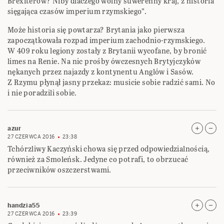
Brexiterow? Niby dlaczego wolny suwerenny kraj, z historia
sięgająca czasów imperium rzymskiego”.
Może historia się powtarza? Brytania jako pierwsza
zapoczątkowała rozpad imperium zachodnio-rzymskiego.
W 409 roku legiony zostały z Brytanii wycofane, by bronić
limes na Renie. Na nic prośby ówczesnych Brytyjczyków
nękanych przez najazdy z kontynentu Anglów i Sasów.
Z Rzymu płynął jasny przekaz: musicie sobie radzić sami. No
i nie poradzili sobie.
azur
27 CZERWCA 2016
23:38
Tchórzliwy Kaczyński chowa się przed odpowiedzialnością,
również za Smoleńsk. Jedyne co potrafi, to obrzucać
przeciwników oszczerstwami.
handzia55
27 CZERWCA 2016
23:39