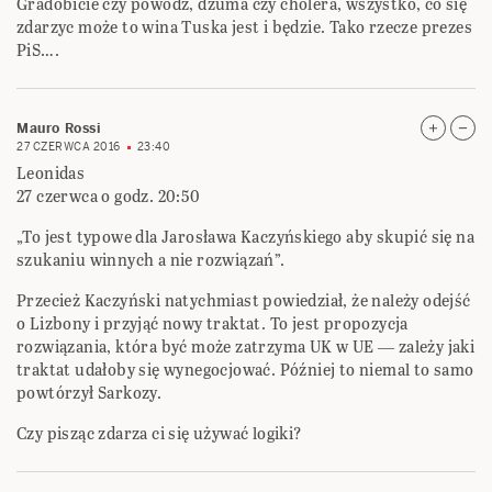
Gradobicie czy powódż, dżuma czy cholera, wszystko, co się
zdarzyc może to wina Tuska jest i będzie. Tako rzecze prezes
PiS….
Mauro Rossi
27 CZERWCA 2016
23:40
Leonidas
27 czerwca o godz. 20:50
„To jest typowe dla Jarosława Kaczyńskiego aby skupić się na
szukaniu winnych a nie rozwiązań”.
Przecież Kaczyński natychmiast powiedział, że należy odejść
o Lizbony i przyjąć nowy traktat. To jest propozycja
rozwiązania, która być może zatrzyma UK w UE ― zależy jaki
traktat udałoby się wynegocjować. Później to niemal to samo
powtórzył Sarkozy.
Czy pisząc zdarza ci się używać logiki?