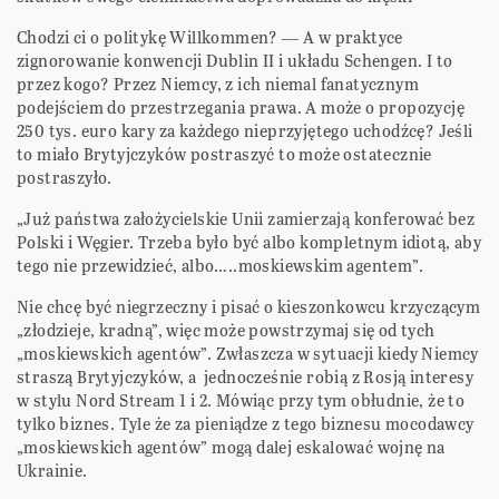
Chodzi ci o politykę Willkommen? ― A w praktyce
zignorowanie konwencji Dublin II i układu Schengen. I to
przez kogo? Przez Niemcy, z ich niemal fanatycznym
podejściem do przestrzegania prawa. A może o propozycję
250 tys. euro kary za każdego nieprzyjętego uchodźcę? Jeśli
to miało Brytyjczyków postraszyć to może ostatecznie
postraszyło.
„Już państwa założycielskie Unii zamierzają konferować bez
Polski i Węgier. Trzeba było być albo kompletnym idiotą, aby
tego nie przewidzieć, albo…..moskiewskim agentem”.
Nie chcę być niegrzeczny i pisać o kieszonkowcu krzyczącym
„złodzieje, kradną”, więc może powstrzymaj się od tych
„moskiewskich agentów”. Zwłaszcza w sytuacji kiedy Niemcy
straszą Brytyjczyków, a jednocześnie robią z Rosją interesy
w stylu Nord Stream 1 i 2. Mówiąc przy tym obłudnie, że to
tylko biznes. Tyle że za pieniądze z tego biznesu mocodawcy
„moskiewskich agentów” mogą dalej eskalować wojnę na
Ukrainie.