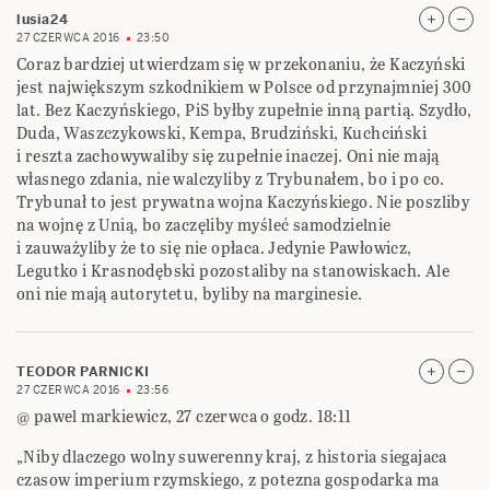
lusia24
27 CZERWCA 2016
23:50
Coraz bardziej utwierdzam się w przekonaniu, że Kaczyński
jest największym szkodnikiem w Polsce od przynajmniej 300
lat. Bez Kaczyńskiego, PiS byłby zupełnie inną partią. Szydło,
Duda, Waszczykowski, Kempa, Brudziński, Kuchciński
i reszta zachowywaliby się zupełnie inaczej. Oni nie mają
własnego zdania, nie walczyliby z Trybunałem, bo i po co.
Trybunał to jest prywatna wojna Kaczyńskiego. Nie poszliby
na wojnę z Unią, bo zaczęliby myśleć samodzielnie
i zauważyliby że to się nie opłaca. Jedynie Pawłowicz,
Legutko i Krasnodębski pozostaliby na stanowiskach. Ale
oni nie mają autorytetu, byliby na marginesie.
TEODOR PARNICKI
27 CZERWCA 2016
23:56
@ pawel markiewicz, 27 czerwca o godz. 18:11
„Niby dlaczego wolny suwerenny kraj, z historia siegajaca
czasow imperium rzymskiego, z potezna gospodarka ma