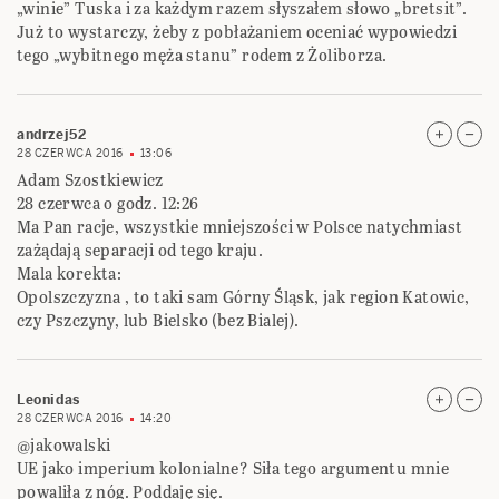
„winie” Tuska i za każdym razem słyszałem słowo „bretsit”.
Już to wystarczy, żeby z pobłażaniem oceniać wypowiedzi
tego „wybitnego męża stanu” rodem z Żoliborza.
andrzej52
28 CZERWCA 2016
13:06
Adam Szostkiewicz
28 czerwca o godz. 12:26
Ma Pan racje, wszystkie mniejszości w Polsce natychmiast
zażądają separacji od tego kraju.
Mala korekta:
Opolszczyzna , to taki sam Górny Śląsk, jak region Katowic,
czy Pszczyny, lub Bielsko (bez Bialej).
Leonidas
28 CZERWCA 2016
14:20
@jakowalski
UE jako imperium kolonialne? Siła tego argumentu mnie
powaliła z nóg. Poddaję się.