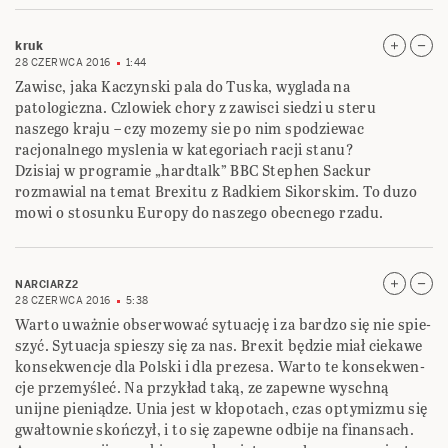
kruk
28 CZERWCA 2016
1:44
Zawisc, jaka Kaczynski pala do Tuska, wyglada na
patologiczna. Czlowiek chory z zawisci siedzi u steru
naszego kraju – czy mozemy sie po nim spodziewac
racjonalnego myslenia w kategoriach racji stanu?
Dzisiaj w programie „hardtalk” BBC Stephen Sackur
rozmawial na temat Brexitu z Radkiem Sikorskim. To duzo
mowi o stosunku Europy do naszego obecnego rzadu.
NARCIARZ2
28 CZERWCA 2016
5:38
Warto uważ­nie obser­wo­wać sytu­ację i za bar­dzo się nie spie­
szyć. Sytu­acja spie­szy się za nas. Bre­xit będzie miał cie­kawe
kon­se­kwen­cje dla Pol­ski i dla pre­zesa. Warto te kon­se­kwen­
cje prze­my­śleć. Na przy­kład taką, ze zapewne wyschną
unijne pie­nią­dze. Unia jest w kło­po­tach, czas opty­mi­zmu się
gwał­tow­nie skoń­czył, i to się zapewne odbije na finansach.