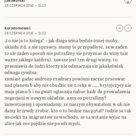
jakowalski
28 CZERWCA 2016
11:23
kuradomowa1
28 CZERWCA 2016
11:23
„to nie ja to kolega” – jak dlugo wina bedzie innej osoby,
ukladu itd. a nie sprawcy. mamy te przypadlosc, ze w zaden
to ale zaden sposob nie potrafimy sie przyznac do winy (nie
wazne jakiego kalibru). zawsze jest ten drugi winny. to
przemawia do ludzi ktorzy nie odznaczaja sie jakakolwiek
odwaga cywilna.
zamiast gadac androny rzadzacy powinni zaczac pracowac
nad planem b aby nie obudzic sie z reka w ….. brytyjczycy nie
maja planu b i na gwalt oglaszaja nabor kadr do prowadzenia
negocjacji w nowym ukladzie. a my co potrafimy?
lamentujemy i opowiadamy, ze naszym obywatelom w uk nie
damy krzywdy zrobic. kto o to bedzie nas pytal? ludzie sa tak
wsciekli na imigrantow ze wschodu, ze sa wstanie wyjsc na
ulice jak cos pojdzie nie po ich mysli.