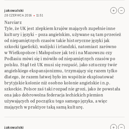
jakowalski
28 CZERWCA 2016
11:51
Narciarz
Tyle, że UK jest zlepkiem krajów mających zupełnie inne
kultury i języki – poza angielskim, używane są tam przecież
od niepamiętnych czasów takie historyczne języki jak
szkocki (gaelicki), walijski i irlandzki, natomiast zarówno
w Wielkopolsce i Małopolsce jak też i na Mazowszu czy
Podlasiu mówi się i mówiło od niepamiętnych czasów po
polsku. Stąd też UK musi się rozpaść, jako sztuczny twór
angielskiego ekspansjonizmu, trzymający się razem tylko
dlatego, że razem łatwej było im wspólnie eksploatować
brytyjskie kolonie niż osobno kolonie angielskie i n.p.
szkockie. Polsce zaś taki rozpad nie grozi, jako że powstała
ona jako dobrowolna federacja lechickich plemion
używających od początku tego samego języka, a więc
mających w praktyce taką samą kulturę.
jakowalski