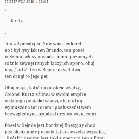
27 CZERWCA 2016
20:05
.
— Kurtz —
.
Ten z Apocalypse Now was a colonel
no i był łysy jak ten Brando, ten poseł
w Sejmie włosy posiada, mimo pozornych
różnic zewnętrznych łączy ich sporo, obaj
mają”kota”, ten w Sejmie nawet dwa,
ten drugi to jego pet
Obaj mają „kota” na punkcie władzy,
Colonel Kurtz z filmu w swoim empire
w dżungli posiadał władzę absolutną
wymuszona terrorem i posłuszeństwem
bezwzględnym, ozdabiał drzewa wisielcami
Poseł w Sejmie jest bardziej finezyjny choć
pistolecik mały posiada tak na wszelki wypadek,
„Krótki” z sejmu jest taki z postury, ten z filmu