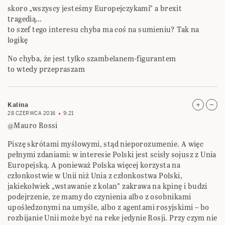
skoro „wszyscy jesteśmy Europejczykami” a brexit
tragedią…
to szef tego interesu chyba ma coś na sumieniu? Tak na
logikę
No chyba, że jest tylko szambelanem-figurantem
to wtedy przepraszam
Kalina
28 CZERWCA 2016
9:21
@Mauro Rossi
Piszę skrótami myślowymi, stąd nieporozumenie. A więc
pełnymi zdaniami: w interesie Polski jest scisły sojusz z Unia
Europejską. A ponieważ Polska więcej korzysta na
członkostwie w Unii niż Unia z członkostwa Polski,
jakiekolwiek „wstawanie z kolan” zakrawa na kpinę i budzi
podejrzenie, ze mamy do czynienia albo z osobnikami
upośledzonymi na umyśle, albo z agentami rosyjskimi – bo
rozbijanie Unii może być na reke jedynie Rosji. Przy czym nie