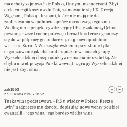
ma ochoty zajmować się Polską i innymi maruderami. Zbyt
dużo energii kosztowało Unię zajmowanie się UK, Grecją,
Węgrami, Polską – krajami, które nie mają nic do
zaoferowania wspólnocie oprócz narodowego egoizmu.
Według mnie projekt cywilizacyjny UE się zakończył (choć
pewnie jeszcze trochę potrwa) i teraz Unia teraz ograniczy
się do współpracy gospodarczej, najprawdopodobniej
w strefie Euro. A Waszczykowskiemu pozostanie tylko
organizowanie jakichś kontr-spotkań w ramach grupy
Wyszehradzkiej i bezproduktywne machanie szabelką. Ale
chyba nawet pozycja Polski wewnątrz grupy Wyszehradzkiej
nie jest zbyt silna.
zak1953
27 CZERWCA 2016
20:52
Tuska wina podstawowa – PiS u władzy w Polsce. Resztę
„win” nadprezes mu dorobi, dopisując nowe wersy polskiej
ewangelii – jego wina, jego bardzo wielka wina.