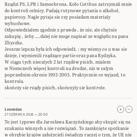
Rządzi PS, LPR i Samoobrona. Koło Cottbus zatrzymali mnie
do kontroli celnicy. Padają rutynowe pytania o alkohol,
papierosy. Nagle pytaja sie czy posiadam materialy
wybuchowe.
Odpowiedzialem zgodnie z prawda , że nie, ale chętnie
zakupię , żeby ….dalej nie moge napisać ze względu na pana
Zbyszka.
Jeszcze lepsza była ich odpowiedź. : my wiemy co u was sie
dzieje, i wymienili rządzące partie oraz pana Rydzyka.
W ciągu tych niecalych 2 lat rządów pisich, mialem
w Niemczech więcej kontroli na drodze, niz w calym
poprzednim okresie 1992-2005. Praktycznie co wyjazd, to
kontrola.
skończy sie rządy pisich, skończyly sie kontrole.
Leonidas
27 CZERWCA 2016
20:50
To jest typowe dla Jarosława Kaczyńskiego aby skupić się na
szukaniu winnych a nie rozwiązań. To zamknięte spotkanie
w obrębie krajów założycieli świadczy raczej o tym, że UE nie