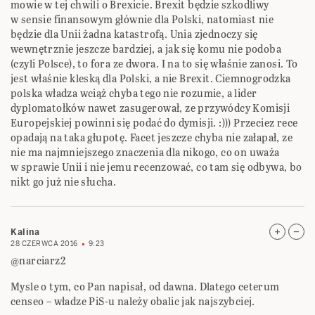
mowie w tej chwili o Brexicie. Brexit będzie szkodliwy
w sensie finansowym głównie dla Polski, natomiast nie
będzie dla Unii żadna katastrofą. Unia zjednoczy się
wewnętrznie jeszcze bardziej, a jak się komu nie podoba
(czyli Polsce), to fora ze dwora. I na to się właśnie zanosi. To
jest właśnie kleską dla Polski, a nie Brexit. Ciemnogrodzka
polska władza wciąż chyba tego nie rozumie, a lider
dyplomatołków nawet zasugerował, ze przywódcy Komisji
Europejskiej powinni się podać do dymisji. :))) Przeciez rece
opadają na taka głupotę. Facet jeszcze chyba nie załapał, ze
nie ma najmniejszego znaczenia dla nikogo, co on uważa
w sprawie Unii i nie jemu recenzować, co tam się odbywa, bo
nikt go już nie słucha.
Kalina
28 CZERWCA 2016
9:23
@narciarz2
Mysle o tym, co Pan napisał, od dawna. Dlatego ceterum
censeo – władze PiS-u należy obalic jak najszybciej.