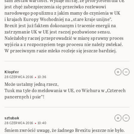
sam zestaw wartości. Wydaje mi się, że priorytetem dla UE
jest chęć zabezpieczenia się przeciwko rozlewowi
narodowego populizmu z jakim mamy do czynienia w UK
i krajach Europy Wschodniej na „stare kraje unijne”.
Brexit jest już faktem dokonanym i tracenie energii na
zatrzymanie UK w UE jest raczej pozbawione sensu.
Należałoby raczej przeprowadzić w miarę sprawny proces
wyjścia a z rozpoczęciem tego procesu nie należy zwlekać.
W przeciwnym razie mleko rozleje się jeszcze bardziej.
Klopfer
28 CZERWCA 2016
10:36
Może ustalmy jedną rzecz,
Tusk ma tyle do meldowania w UE, co Wichura w „Czterech
pancernych i psie”!
sztubak
28 CZERWCA 2016
10:40
Śmiem zwrócić uwagę, że żadnego Brexitu jeszcze nie było.