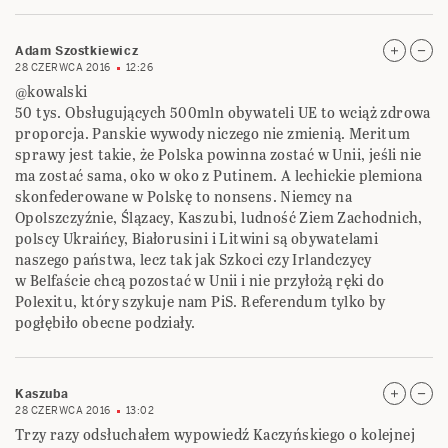
Adam Szostkiewicz
28 CZERWCA 2016
12:26
@kowalski
50 tys. Obsługujących 500mln obywateli UE to wciąż zdrowa
proporcja. Panskie wywody niczego nie zmienią. Meritum
sprawy jest takie, że Polska powinna zostać w Unii, jeśli nie
ma zostać sama, oko w oko z Putinem. A lechickie plemiona
skonfederowane w Polskę to nonsens. Niemcy na
Opolszczyźnie, Ślązacy, Kaszubi, ludność Ziem Zachodnich,
polscy Ukraińcy, Białorusini i Litwini są obywatelami
naszego państwa, lecz tak jak Szkoci czy Irlandczycy
w Belfaście chcą pozostać w Unii i nie przyłożą ręki do
Polexitu, który szykuje nam PiS. Referendum tylko by
pogłębiło obecne podziały.
Kaszuba
28 CZERWCA 2016
13:02
Trzy razy odsłuchałem wypowiedź Kaczyńskiego o kolejnej