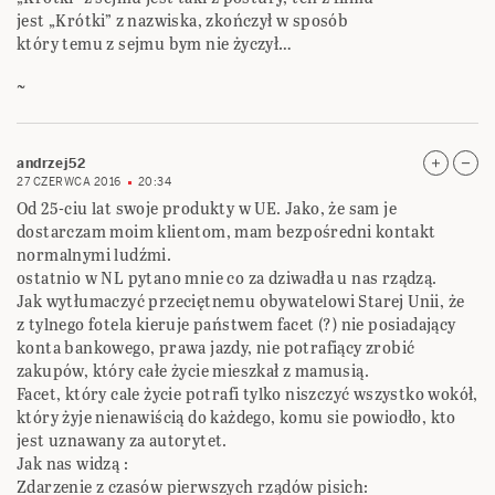
jest „Krótki” z nazwiska, zkończył w sposób
który temu z sejmu bym nie życzył…
~
andrzej52
27 CZERWCA 2016
20:34
Od 25-ciu lat swoje produkty w UE. Jako, że sam je
dostarczam moim klientom, mam bezpośredni kontakt
normalnymi ludźmi.
ostatnio w NL pytano mnie co za dziwadła u nas rządzą.
Jak wytłumaczyć przeciętnemu obywatelowi Starej Unii, że
z tylnego fotela kieruje państwem facet (?) nie posiadający
konta bankowego, prawa jazdy, nie potrafiący zrobić
zakupów, który całe życie mieszkał z mamusią.
Facet, który cale życie potrafi tylko niszczyć wszystko wokół,
który żyje nienawiścią do każdego, komu sie powiodło, kto
jest uznawany za autorytet.
Jak nas widzą :
Zdarzenie z czasów pierwszych rządów pisich: