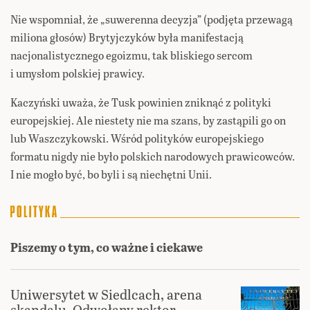
Nie wspomniał, że „suwerenna decyzja” (podjęta przewagą
miliona głosów) Brytyjczyków była manifestacją
nacjonalistycznego egoizmu, tak bliskiego sercom
i umysłom polskiej prawicy.
Kaczyński uważa, że Tusk powinien zniknąć z polityki
europejskiej. Ale niestety nie ma szans, by zastąpili go on
lub Waszczykowski. Wśród polityków europejskiego
formatu nigdy nie było polskich narodowych prawicowców.
I nie mogło być, bo byli i są niechętni Unii.
Piszemy o tym, co ważne i ciekawe
Uniwersytet w Siedlcach, arena
skandalu. Odwołany rektor,