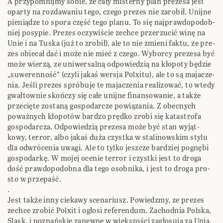
A przy­po­mnijmy sobie, ze cały misterny plan pre­zesa jest
oparty na roz­da­wa­niu tego, czego pre­zes nie zaro­bił. Unijne
pie­nią­dze to spora część tego planu. To się naj­praw­do­po­dob­
niej posy­pie. Pre­zes oczy­wi­ście zechce prze­rzu­cić winę na
Unie i na Tuska (już to zro­bił), ale to nie zmieni faktu, ze pre­
zes obie­cał dać i może nie mieć z czego. Wyborcy pre­zesa być
może wie­rzą, ze uni­wer­salną odpo­wie­dzią na kło­poty będzie
„suwe­ren­ność” (czyli jakaś wer­sja Polxitu), ale to są maja­cze­
nia. Jeśli pre­zes spró­buje te maja­cze­nia reali­zo­wać, to wtedy
gwał­tow­nie skoń­czy się całe unijne finan­so­wa­nie, a także
prze­cięte zostaną gospo­dar­cze powią­za­nia. Z obec­nych
poważ­nych kło­po­tów bardzo prędko zrobi się kata­strofa
gospo­dar­cza. Odpo­wie­dzią pre­zesa może być stan wyjąt­
kowy, ter­ror, albo jakaś duża czystka w sta­li­now­skim stylu
dla odwró­ce­nia uwagi. Ale to tylko jesz­cze bar­dziej pognębi
gospo­darkę. W mojej oce­nie terror i czystki jest to droga
dość praw­do­po­dobna dla tego osobnika, i jest to droga pro­
sto w prze­paść.
.
Jest także inny cie­kawy sce­na­riusz. Powiedzmy, ze pre­zes
zechce zro­bić Polxit i ogłosi refe­ren­dum. Zachod­nia Pol­ska,
Slask, i poznań­skie zapewne w więk­szo­ści zagło­sują za Unią.