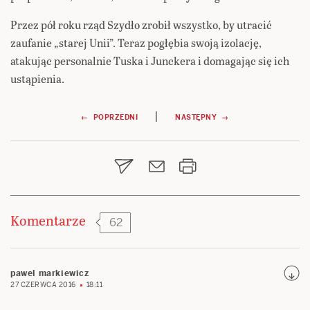
Przez pół roku rząd Szydło zrobił wszystko, by utracić
zaufanie „starej Unii”. Teraz pogłębia swoją izolację,
atakując personalnie Tuska i Junckera i domagając się ich
ustąpienia.
Nawigacja
|
← POPRZEDNI
NASTĘPNY →
wpisu
Komentarze
62
pawel markiewicz
27 CZERWCA 2016
18:11