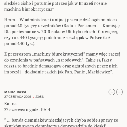
siedziec cicho i potulnie patrzec jak w Bruxeli rosnie
machina biurokratyczna”
Hmm… W administracji unijnej pracuje dziś ogółem nieco
ponad 40 tysięcy urzędników (Rada + Parlament + Komisja).
Dla porównania: w 2015 roku w UK było ich ich 10 x więcej,
czyli ok 440 tysięcy; podobnie zresztą jak w Polsce (też
ponad 440 tys.).
Z przerostem „machiny biurokratycznej” mamy więc raczej
do czynienia w państwach „narodowych”. Takie są fakty,
reszta to brednie demagogów oraz ogłupianych przez nich
imbecyli – dokładnie takich jak Pan, Panie „Markiewicz”.
Mauro Rossi
27 CZERWCA 2016
23:58
Kalina
27 czerwca o godz. 19:14
” … banda ciemniaków niezdających chyba sobie sprawy ze
skutków swego ciemniactwa doprowadziła do klęski”