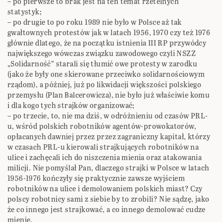
– po pierwsze to brak jest na ten temat rzetelnych
statystyk;
– po drugie to po roku 1989 nie było w Polsce aż tak
gwałtownych protestów jak w latach 1956, 1970 czy też 1976
głównie dlatego, że na początku istnienia III RP przywódcy
największego wówczas związku zawodowego czyli NSZZ
„Solidarność” starali się tłumić owe protesty w zarodku
(jako że były one skierowane przeciwko solidarnościowym
rządom), a później, już po likwidacji większości polskiego
przemysłu (Plan Balcerowicza), nie było już właściwie komu
i dla kogo tych strajków organizować;
– po trzecie, to, nie ma dziś, w odróżnieniu od czasów PRL-
u, wśród polskich robotników agentów-prowokatorów,
opłacanych dawniej przez przez zagraniczny kapitał, którzy
w czasach PRL-u kierowali strajkujących robotników na
ulice i zachęcali ich do niszczenia mienia oraz atakowania
milicji. Nie pomyślał Pan, dlaczego strajki w Polsce w latach
1956-1976 kończyły się praktycznie zawsze wyjściem
robotników na ulice i demolowaniem polskich miast? Czy
polscy robotnicy sami z siebie by to zrobili? Nie sądzę, jako
że co innego jest strajkować, a co innego demolować cudze
mienie.