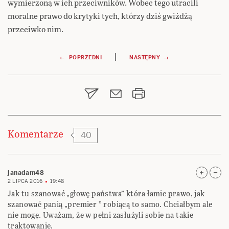
wymierzoną w ich przeciwników. Wobec tego utracili
moralne prawo do krytyki tych, którzy dziś gwiżdżą
przeciwko nim.
Nawigacja
|
← POPRZEDNI
NASTĘPNY →
wpisu
Komentarze
40
janadam48
2 LIPCA 2016
19:48
Jak tu szanować „głowę państwa” która łamie prawo, jak
szanować panią „premier ” robiącą to samo. Chciałbym ale
nie mogę. Uważam, że w pełni zasłużyli sobie na takie
traktowanie.