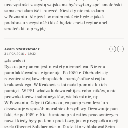
uroczystości z asystą wojska ma być czytany apel smoleński
sama chciałam iść i buczeć. Niestety nie mieszkam
w Poznaniu. Ale jeżeli w moim mieście będzie jakaś
podobna uroczystość i ktoś będzie chciał czytać apel
smoleński to przyjdę.
Adam Szostkiewicz
3 LIPCA 2016
18:32
@kowalski
Dyskusja z panem jest niestety niemożliwa. Nie zna
pannfaktówvalbo je ignoruje. Po 1989 r. Obchodzi się
rocznice strajków chłopskich i pamięć ofiar strajku
krakowskiego. W Krakowie stoi nadal pomnik ku ich
pamięci. W PRL władza ludowa zabijała robotników, a nie
prowokatorów i sabotażystów, wielokrotnie, np.
W Poznaniu, Gdyni i Gdańsku, co pan przemilcza lub
dezawuuje w sposób moralnie obrzydliwy. Dezawuuje pan
fakt, że po 1989 r. Nie tłumiono protestów pracowniczych
nawet kiedy były po temu podstawy, jak w przypadku akcji
szefa Obecnej Solidarności p. Dudy, który blokował Sejm.