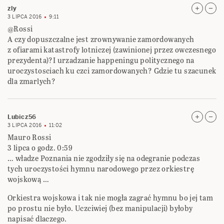
zly
3 LIPCA 2016
9:11
@Rossi
A czy dopuszczalne jest zrownywanie zamordowanych
z ofiarami katastrofy lotniczej (zawinionej przez owczesnego
prezydenta)?I urzadzanie happeningu politycznego na
uroczystosciach ku czci zamordowanych? Gdzie tu szacunek
dla zmarlych?
Lubicz56
3 LIPCA 2016
11:02
Mauro Rossi
3 lipca o godz. 0:59
… władze Poznania nie zgodziły się na odegranie podczas
tych uroczystości hymnu narodowego przez orkiestrę
wojskową …
Orkiestra wojskowa i tak nie mogła zagrać hymnu bo jej tam
po prostu nie było. Uczciwiej (bez manipulacji) byłoby
napisać dlaczego.