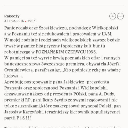
Rakoczy
3 LIPCA 2016
19:17
Panie redaktorze Szostkiewiczu, pochodzę z Wielkopolski
a w Poznaniu też się edukowałem i pracowałem w UAM.
W mojej rodzinie i rodzinach wielkopolskich zawsze będzie
trwać w pamięc histpryczny i społeczny kult buntu
robotniczego w POZNAŃSKIM CZERWCU 1956.
W pamięci sa też wyryte krwią poznańskich ofiar i rannych
buńczuczne słowa ówczesnego premiera, obywatela Józefa
Cyrankiewicza, parafrazując, „Kto podniesie rękę na władzę
ludową …
Aprobuję postępowanie pana Jaśkiewicz -prezydenta
Poznania oraz społeczności Poznania i Wielkopolski,
dezawuować nakazy od prezydenta POlski, pana A. Dudy,
premierki RP, pani Beaty Szydło ze swymi rządowymi i nie
tylko zausznikami,które zaakceptował pryncpał Polski, pan
Jarosław Kaczyński, terażniejszy kierownik populistycznej
partii P i S !!!