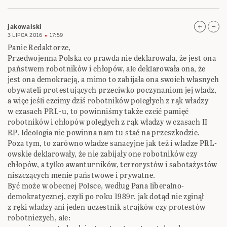
jakowalski
3 LIPCA 2016
17:59
Panie Redaktorze,
Przedwojenna Polska co prawda nie deklarowała, że jest ona
państwem robotników i chłopów, ale deklarowała ona, że
jest ona demokracją, a mimo to zabijała ona swoich własnych
obywateli protestujących przeciwko poczynaniom jej władz,
a więc jeśli czcimy dziś robotników poległych z rąk władzy
w czasach PRL-u, to powinniśmy także czcić pamięć
robotników i chłopów poległych z rąk władzy w czasach II
RP. Ideologia nie powinna nam tu stać na przeszkodzie.
Poza tym, to zarówno władze sanacyjne jak też i władze PRL-
owskie deklarowały, że nie zabijały one robotników czy
chłopów, a tylko awanturników, terrorystów i sabotażystów
niszczących menie państwowe i prywatne.
Być może w obecnej Polsce, według Pana liberalno-
demokratycznej, czyli po roku 1989r. jak dotąd nie zginął
z ręki władzy ani jeden uczestnik strajków czy protestów
robotniczych, ale: