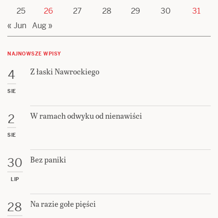
25
26
27
28
29
30
31
« Jun
Aug »
NAJNOWSZE WPISY
Z łaski Nawrockiego
4
SIE
W ramach odwyku od nienawiści
2
SIE
Bez paniki
30
LIP
Na razie gołe pięści
28