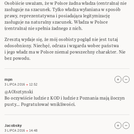
Osobiście uważam, że w Polsce żadna władza (centralna) nie
zasługuje na szacunek. Tylko władza wyłaniana w sposób
prawy, reprezentatywna i posiadająca legitymizację
zasługuje na naturalny szacunek. Władza w Polsce
(centralna) nie spełnia żadnego z nich.
Zresztą wydaje się, że mój osobisty pogląd nie jest tutaj
odosobniony. Niechęć, odraza i wzgarda wobec państwa
i jego władz ma w Polsce niemal powszechny charakter. Nie
bez powodu.
mpn
3 LIPCA 2016
12:52
@AOlsztynski
Bo oczywiście ludzie z KOD i ludzie z Poznania mają iloczyn
pusty… Pogratulować wnikliwości.
Jacobsky
3 LIPCA 2016
14:48