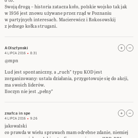
o to.
Swoją drogą – historia zatacza koło, polskie wojsko tak jak
w 1956 jest znowu używane przez rząd w Poznaniu
w partyjnych interesach. Macierewicz i Rokosowskij
z jednego kołka strugani.
AOlsztynski
4 LIPCA 2016
8:31
@mpn
Lud jest spontaniczny, a „ruch” typu KOD jest
zorganizowany: ustala działania, przygotowuje się do akcji,
ma swoich liderów.
Iloczyn nie jest „pełny”
znafca in spe
4 LIPCA 2016
9:26
jakowalski
co prawda w wielu sprawach mam odrebne zdanie, niemiej