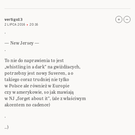
vertigo13
2 LIPCA 2016
20:16
.
— New Jersey —
.
To nie do naprawienia to jest
„whistling in a dark” na gwiżdżacych,
potrzebny jest nowy Suveren, a o
takiego coraz trudniej nie tylko
w Polsce ale również w Europie
czy w amerykowie, so jak mawiają
w NJ „forget about it”, (ale z właściwym
akcentem no cadence)
.
..)