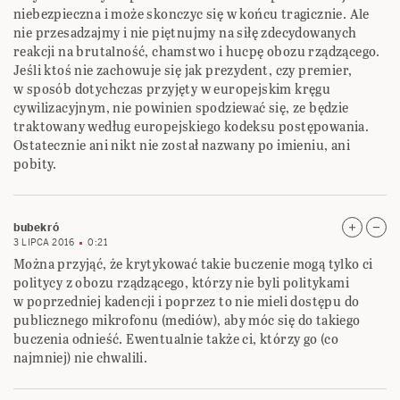
niebezpieczna i może skonczyc się w końcu tragicznie. Ale
nie przesadzajmy i nie piętnujmy na siłę zdecydowanych
reakcji na brutalność, chamstwo i hucpę obozu rządzącego.
Jeśli ktoś nie zachowuje się jak prezydent, czy premier,
w sposób dotychczas przyjęty w europejskim kręgu
cywilizacyjnym, nie powinien spodziewać się, ze będzie
traktowany według europejskiego kodeksu postępowania.
Ostatecznie ani nikt nie został nazwany po imieniu, ani
pobity.
bubekró
3 LIPCA 2016
0:21
Można przyjąć, że krytykować takie buczenie mogą tylko ci
politycy z obozu rządzącego, którzy nie byli politykami
w poprzedniej kadencji i poprzez to nie mieli dostępu do
publicznego mikrofonu (mediów), aby móc się do takiego
buczenia odnieść. Ewentualnie także ci, którzy go (co
najmniej) nie chwalili.