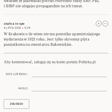
uwazam ze jakowalski potrafi rozroznic czasy IIRP, PRL
i IIIRP nie ulegajac propagandzie na ich temat.
znafca in spe
4 LIPCA 2016
9:29
W Krakowie o ile wiem nie ma pomnika upamietniajcego
wydarzenia w 1923 roku. Jest tylko skromny plyta
pamiatkowa na cmentarzu Rakowickim.
Aby komentować, zaloguj się na konto portalu Polityka.pl
NICK LUB EMAIL :
HASŁO :