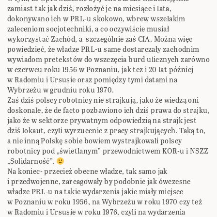
zamiast tak jak dziś, rozłożyć je na miesiące i lata,
dokonywano ich w PRL-u skokowo, wbrew wszelakim
zaleceniom socjotechniki, a co oczywiście musiał
wykorzystać Zachód, a szczególnie zaś CIA. Można więc
powiedzieć, że władze PRL-u same dostarczały zachodnim
wywiadom pretekstów do wszczęcia burd ulicznych zarówno
w czerwcu roku 1956 w Poznaniu, jak tez i 20 lat później
w Radomiu i Ursusie oraz pomiędzy tymi datami na
Wybrzeżu w grudniu roku 1970.
Zaś dziś polscy robotnicy nie strajkują, jako że wiedzą oni
doskonale, że de facto pozbawiono ich dziś prawa do strajku,
jako że w sektorze prywatnym odpowiedzią na strajk jest
dziś lokaut, czyli wyrzucenie z pracy strajkujących. Taką to,
a nie inną Polskę sobie bowiem wystrajkowali polscy
robotnicy pod „świetlanym” przewodnictwem KOR-u i NSZZ
„Solidarność”.
Na koniec- przecież obecne władze, tak samo jak
i przedwojenne, zareagowały by podobnie jak ówczesne
władze PRL-u na takie wydarzenia jakie miały miejsce
w Poznaniu w roku 1956, na Wybrzeżu w roku 1970 czy też
w Radomiu i Ursusie w roku 1976, czyli na wydarzenia