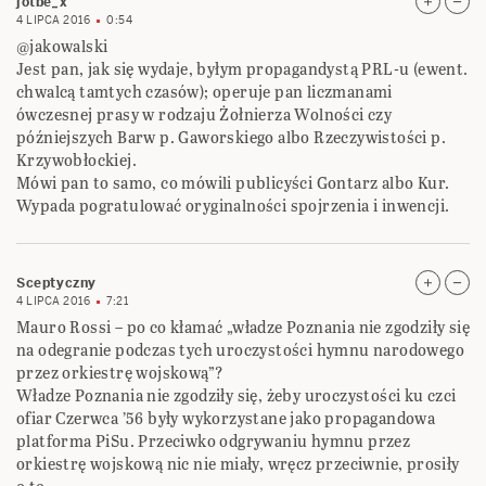
jotbe_x
4 LIPCA 2016
0:54
@jakowalski
Jest pan, jak się wydaje, byłym propagandystą PRL-u (ewent.
chwalcą tamtych czasów); operuje pan liczmanami
ówczesnej prasy w rodzaju Żołnierza Wolności czy
późniejszych Barw p. Gaworskiego albo Rzeczywistości p.
Krzywobłockiej.
Mówi pan to samo, co mówili publicyści Gontarz albo Kur.
Wypada pogratulować oryginalności spojrzenia i inwencji.
Sceptyczny
4 LIPCA 2016
7:21
Mauro Rossi – po co kłamać „władze Poznania nie zgodziły się
na odegranie podczas tych uroczystości hymnu narodowego
przez orkiestrę wojskową”?
Władze Poznania nie zgodziły się, żeby uroczystości ku czci
ofiar Czerwca ’56 były wykorzystane jako propagandowa
platforma PiSu. Przeciwko odgrywaniu hymnu przez
orkiestrę wojskową nic nie miały, wręcz przeciwnie, prosiły