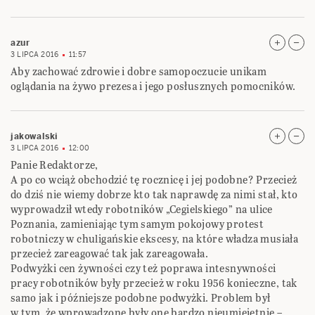
azur
3 LIPCA 2016
11:57
Aby zachować zdrowie i dobre samopoczucie unikam
oglądania na żywo prezesa i jego posłusznych pomocników.
jakowalski
3 LIPCA 2016
12:00
Panie Redaktorze,
A po co wciąż obchodzić tę rocznicę i jej podobne? Przecież
do dziś nie wiemy dobrze kto tak naprawdę za nimi stał, kto
wyprowadził wtedy robotników „Cegielskiego” na ulice
Poznania, zamieniając tym samym pokojowy protest
robotniczy w chuligańskie ekscesy, na które władza musiała
przecież zareagować tak jak zareagowała.
Podwyżki cen żywności czy też poprawa intesnywności
pracy robotników były przecież w roku 1956 konieczne, tak
samo jak i późniejsze podobne podwyżki. Problem był
w tym, że wprowadzone były one bardzo nieumiejętnie –