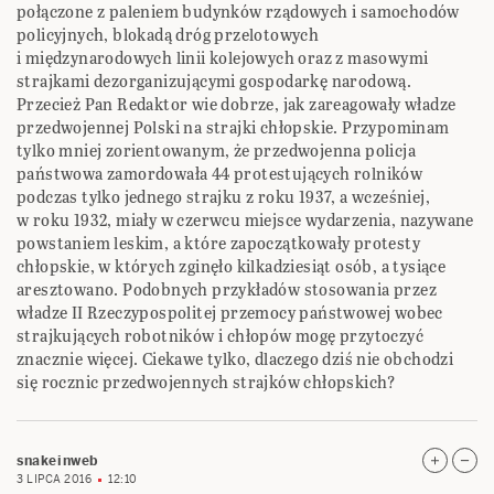
połączone z paleniem budynków rządowych i samochodów
policyjnych, blokadą dróg przelotowych
i międzynarodowych linii kolejowych oraz z masowymi
strajkami dezorganizującymi gospodarkę narodową.
Przecież Pan Redaktor wie dobrze, jak zareagowały władze
przedwojennej Polski na strajki chłopskie. Przypominam
tylko mniej zorientowanym, że przedwojenna policja
państwowa zamordowała 44 protestujących rolników
podczas tylko jednego strajku z roku 1937, a wcześniej,
w roku 1932, miały w czerwcu miejsce wydarzenia, nazywane
powstaniem leskim, a które zapoczątkowały protesty
chłopskie, w których zginęło kilkadziesiąt osób, a tysiące
aresztowano. Podobnych przykładów stosowania przez
władze II Rzeczypospolitej przemocy państwowej wobec
strajkujących robotników i chłopów mogę przytoczyć
znacznie więcej. Ciekawe tylko, dlaczego dziś nie obchodzi
się rocznic przedwojennych strajków chłopskich?
snakeinweb
3 LIPCA 2016
12:10