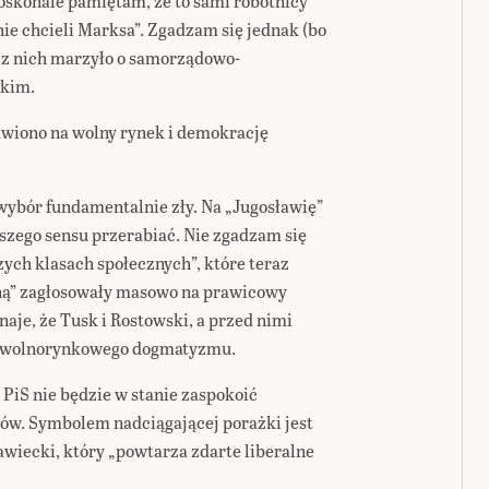
doskonale pamiętam, że to sami robotnicy
ie chcieli Marksa”. Zgadzam się jednak (bo
u z nich marzyło o samorządowo-
skim.
tawiono na wolny rynek i demokrację
 wybór fundamentalnie zły. Na „Jugosławię”
jszego sensu przerabiać. Nie zgadzam się
zych klasach społecznych”, które teraz
lną” zagłosowały masowo na prawicowy
je, że Tusk i Rostowski, a przed nimi
od wolnorynkowego dogmatyzmu.
 PiS nie będzie w stanie zaspokoić
w. Symbolem nadciągającej porażki jest
iecki, który „powtarza zdarte liberalne