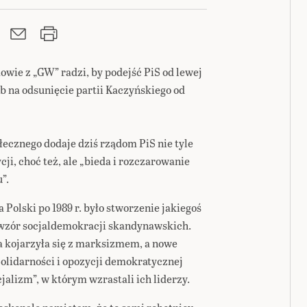
mowie z „GW” radzi, by podejść PiS od lewej
ób na odsunięcie partii Kaczyńskiego od
ołecznego dodaje dziś rządom PiS nie tyle
i, choć też, ale „bieda i rozczarowanie
”.
 Polski po 1989 r. było stworzenie jakiegoś
wzór socjaldemokracji skandynawskich.
a kojarzyła się z marksizmem, a nowe
olidarności i opozycji demokratycznej
jalizm”, w którym wzrastali ich liderzy.