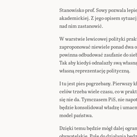
Stanowisko prof. Sowy pozwala lepie
akademickiej. Z jego opisem sytuacji
nad nim zastanowić.
W warstwie lewicowej polityki prakt
zaproponować niewiele ponad dwa ogól
powinna odbudować zaufanie do sieb
Tak aby kiedyś odnalazły swą własn
własną reprezentację polityczną.
I tu jest pies pogrzebany. Pierwszy k
celów trzeba wiele czasu, co w prakt
się nie da. Tymczasem PiS, nie napo
będzie konsolidował władzę i umacni
model państwa.
Dzięki temu będzie mógł dalej ogra
obywatelskie. Pole do działania będzi