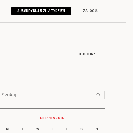
SUBSKRYBUJ 5 ZŁ / TYDZIEŃ
ZALOGUJ
O AUTORZE
Szukaj:
SIERPIEŃ 2016
M
T
W
T
F
S
S