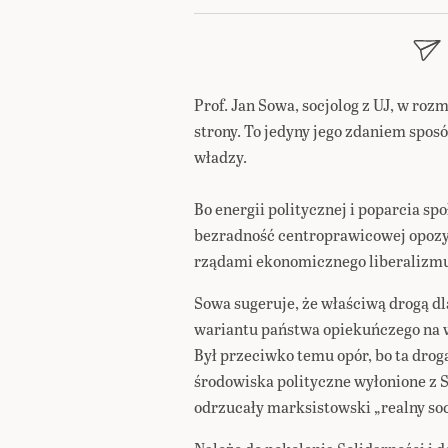
Prof. Jan Sowa, socjolog z UJ, w roz
strony. To jedyny jego zdaniem spos
władzy.
Bo energii politycznej i poparcia sp
bezradność centroprawicowej opozycj
rządami ekonomicznego liberalizmu
Sowa sugeruje, że właściwą drogą dla
wariantu państwa opiekuńczego na 
Był przeciwko temu opór, bo ta drog
środowiska polityczne wyłonione z S
odrzucały marksistowski „realny soc