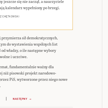
y jeszcze się nie zaczął, a nauczyciele
ają kalendarz wypełniony po brzegi.
Z CHĘTKOWSKI
aj przymierza sił demokratycznych,
tym do wystawienia wspólnych list
 od władzy, o ile następne wybory
wolne i uczciwe.
 temat, fundamentalnie ważny dla
ej niż pisowski projekt narodowo-
przez PiS, wytworzone przez niego nowe
.
|
NASTĘPNY →