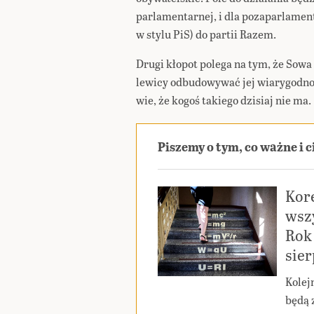
parlamentarnej, i dla pozaparlamen
w stylu PiS) do partii Razem.
Drugi kłopot polega na tym, że Sowa 
lewicy odbudowywać jej wiarygodnoś
wie, że kogoś takiego dzisiaj nie ma.
Piszemy o tym, co ważne i 
Kor
wszy
Rok 
sie
Kolej
będą 