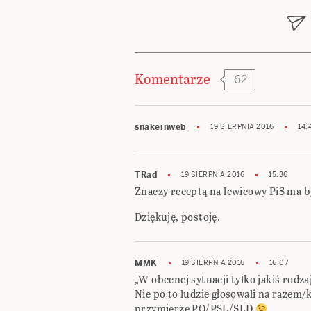
wpisu
Komentarze
62
snakeinweb
19 SIERPNIA 2016
14:
TRad
19 SIERPNIA 2016
15:36
Znaczy receptą na lewicowy PiS ma by
Dziękuję, postoję.
MMK
19 SIERPNIA 2016
16:07
„W obecnej sytuacji tylko jakiś rodz
Nie po to ludzie głosowali na razem
przymierze PO/PSL/SLD