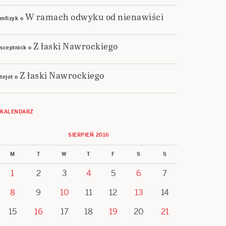
W ramach odwyku od nienawiści
mfizyk
o
Z łaski Nawrockiego
sceptnick
o
Z łaski Nawrockiego
tejot
o
KALENDARZ
SIERPIEŃ 2016
M
T
W
T
F
S
S
1
2
3
4
5
6
7
8
9
10
11
12
13
14
15
16
17
18
19
20
21