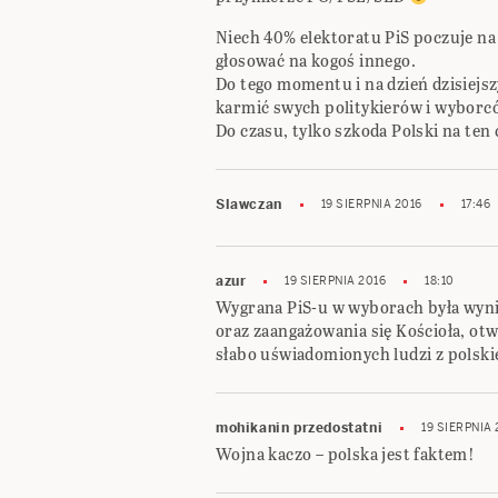
Niech 40% elektoratu PiS poczuje na
głosować na kogoś innego.
Do tego momentu i na dzień dzisiejs
karmić swych politykierów i wyborc
Do czasu, tylko szkoda Polski na ten 
Slawczan
19 SIERPNIA 2016
17:46
azur
19 SIERPNIA 2016
18:10
Wygrana PiS-u w wyborach była wyn
oraz zaangażowania się Kościoła, otw
słabo uświadomionych ludzi z polskie
mohikanin przedostatni
19 SIERPNIA 
Wojna kaczo – polska jest faktem!