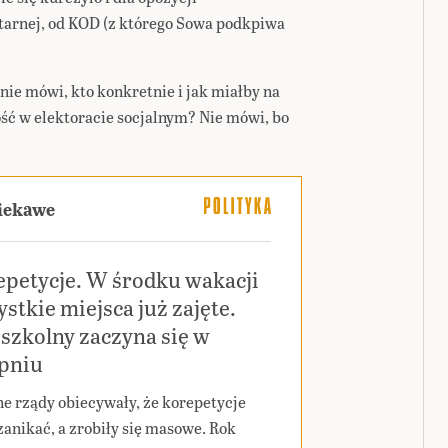
tarnej, od KOD (z którego Sowa podkpiwa
nie mówi, kto konkretnie i jak miałby na
ć w elektoracie socjalnym? Nie mówi, bo
ciekawe
epetycje. W środku wakacji
stkie miejsca już zajęte.
szkolny zaczyna się w
rpniu
ne rządy obiecywały, że korepetycje
zanikać, a zrobiły się masowe. Rok