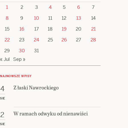
1
2
3
4
5
6
7
8
9
10
11
12
13
14
15
16
17
18
19
20
21
22
23
24
25
26
27
28
29
30
31
« Jul
Sep »
NAJNOWSZE WPISY
Z łaski Nawrockiego
4
SIE
W ramach odwyku od nienawiści
2
SIE