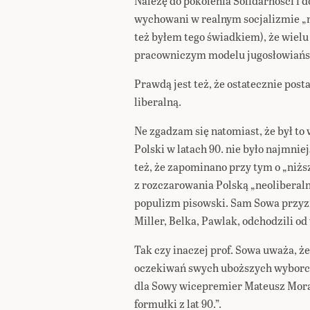
Należę do pokolenia Solidarności i 
wychowani w realnym socjalizmie „n
też byłem tego świadkiem), że wiel
pracowniczym modelu jugosłowiań
Prawdą jest też, że ostatecznie pos
liberalną.
Ne zgadzam się natomiast, że był to
Polski w latach 90. nie było najmnie
też, że zapominano przy tym o „niżs
z rozczarowania Polską „neolibera
populizm pisowski. Sam Sowa przyzna
Miller, Belka, Pawlak, odchodzili 
Tak czy inaczej prof. Sowa uważa, że
oczekiwań swych uboższych wyborcó
dla Sowy wicepremier Mateusz Moraw
formułki z lat 90.”.