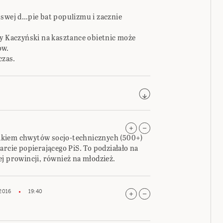
 swej d…pie bat populizmu i zacznie
zy Kaczyński na kasztance obietnic może
ów.
czas.
ikiem chwytów socjo-technicznych (500+)
arcie popierającego PiS. To podziałało na
j prowincji, również na młodzież.
2016
19:40