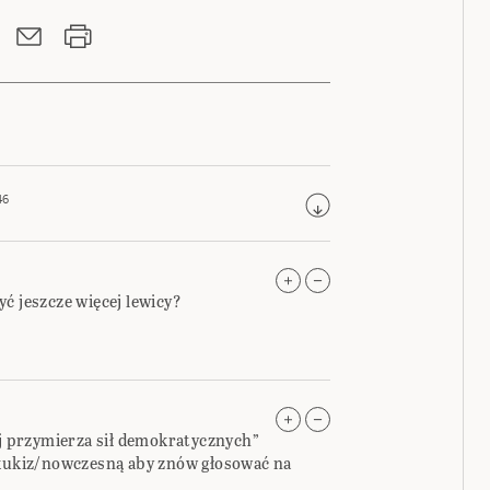
46
ć jeszcze więcej lewicy?
aj przymierza sił demokratycznych”
/kukiz/nowczesną aby znów głosować na