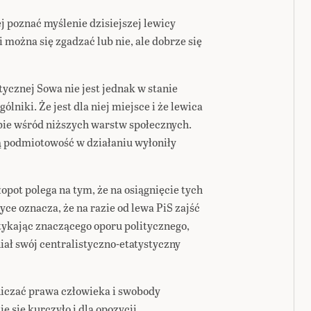
j poznać myślenie dzisiejszej lewicy
 można się zgadzać lub nie, ale dobrze się
ycznej Sowa nie jest jednak w stanie
niki. Że jest dla niej miejsce i że lewica
ie wśród niższych warstw społecznych.
ą podmiotowość w działaniu wyłoniły
łopot polega na tym, że na osiągnięcie tych
yce oznacza, że na razie od lewa PiS zajść
tykając znaczącego oporu politycznego,
ał swój centralistyczno-etatystyczny
niczać prawa człowieka i swobody
e się kurczyło i dla opozycji