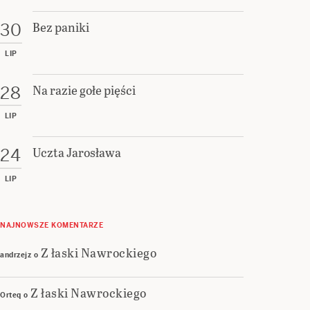
Bez paniki
30
LIP
Na razie gołe pięści
28
LIP
Uczta Jarosława
24
LIP
NAJNOWSZE KOMENTARZE
Z łaski Nawrockiego
andrzejz
o
Z łaski Nawrockiego
Orteq
o