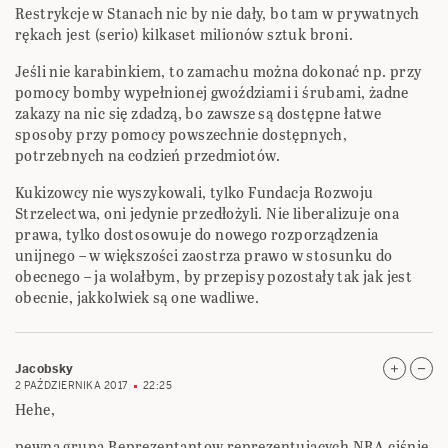
Restrykcje w Stanach nic by nie dały, bo tam w prywatnych
rękach jest (serio) kilkaset milionów sztuk broni.
Jeśli nie karabinkiem, to zamachu można dokonać np. przy
pomocy bomby wypełnionej gwoździami i śrubami, żadne
zakazy na nic się zdadzą, bo zawsze są dostępne łatwe
sposoby przy pomocy powszechnie dostępnych,
potrzebnych na codzień przedmiotów.
Kukizowcy nie wyszykowali, tylko Fundacja Rozwoju
Strzelectwa, oni jedynie przedłożyli. Nie liberalizuje ona
prawa, tylko dostosowuje do nowego rozporządzenia
unijnego – w większości zaostrza prawo w stosunku do
obecnego – ja wolałbym, by przepisy pozostały tak jak jest
obecnie, jakkolwiek są one wadliwe.
Jacobsky
2 PAŹDZIERNIKA 2017
22:25
Hehe,
pewna grupa Reprezentantow reprezentujących NRA ciśnie