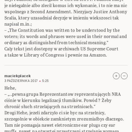
je nielegalnie albo zlecil komus ich wykonanie, i to nie ma nic
wspolnego z Second Amendment. Niezyjacy Justice Anthony
Scalia, ktory uzasadnial decyzje w imieniu wiekszosci tak
napisal m.in.;
– „The Constitution was written to be understood by the
voters; its words and phrases were used in their normal and
ordinary as distinguished from technical meaning.”
Caly tekst jest dostepny w archiwach US Supreme Court
a takze w Library of Congress i pewnie na Amazon.
maciekplacek
3 PAŹDZIERNIKA 2017
5:25
Hehe,
– „..pewna grupa Reprezentantow reprezentujących NRA
ciśnie w kierunku legalizacji tłumików. Powód ? Żeby
chronić słuch strzelających na strzelnicach.”
Drogi Hehe, jezeli zdarzylo ci sie byc na strzelnicy,
szczegolnie w obiekcie zamknietym zrozumialbys dlaczego.
Tam nie pomagaja nawet eletroniczne ear plugs czy ear
muffs, nawet na otwartej przestrzeni strzelanie wymaga