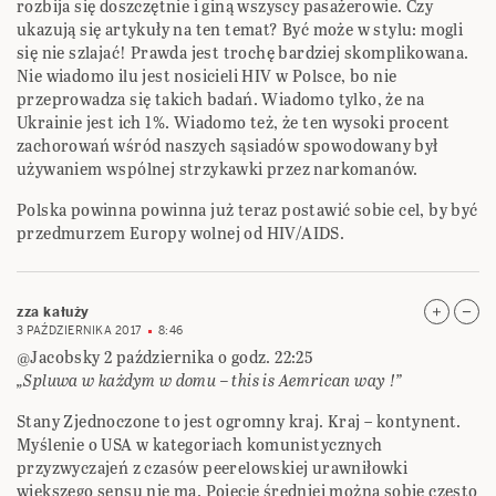
rozbija się doszczętnie i giną wszyscy pasażerowie. Czy
ukazują się artykuły na ten temat? Być może w stylu: mogli
się nie szlajać! Prawda jest trochę bardziej skomplikowana.
Nie wiadomo ilu jest nosicieli HIV w Polsce, bo nie
przeprowadza się takich badań. Wiadomo tylko, że na
Ukrainie jest ich 1%. Wiadomo też, że ten wysoki procent
zachorowań wśród naszych sąsiadów spowodowany był
używaniem wspólnej strzykawki przez narkomanów.
Polska powinna powinna już teraz postawić sobie cel, by być
przedmurzem Europy wolnej od HIV/AIDS.
zza kałuży
3 PAŹDZIERNIKA 2017
8:46
@Jacobsky 2 października o godz. 22:25
„Spluwa w każdym w domu – this is Aemrican way !”
Stany Zjednoczone to jest ogromny kraj. Kraj – kontynent.
Myślenie o USA w kategoriach komunistycznych
przyzwyczajeń z czasów peerelowskiej urawniłowki
większego sensu nie ma. Pojęcie średniej można sobie często