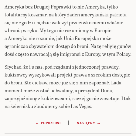
Ameryka bez Drugiej Poprawki to nie Ameryka, tylko
totalitarny koszmar, na który żaden amerykański patriota
się nie zgodzi i będzie walczył przeciwko niemu właśnie
z bronią w ręku. My tego nie rozumiemy w Europie,
a Ameryka nie rozumie, jak Unia Europejska może
ograniczać obywatelom dostęp do broni. Na tę religię gunów
dość często nawracają się imigranci z Europy, w tym Polacy.
Słychać, że i u nas, pod rządami zjednoczonej prawicy,
kukizowcy wyszykowali projekt prawa o szerokim dostępie
do broni. Kto ciekaw, może już się z nim zapoznać. Lada
moment może zostać uchwalony, a prezydent Duda,
zaprzyjaźniony z kukizowcami, raczej go nie zawetuje. I tak
na ściernisku zbudujemy sobie Las Vegas.
Nawigacja
|
← POPRZEDNI
NASTĘPNY →