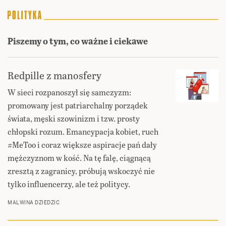
Piszemy o tym, co ważne i ciekawe
Redpille z manosfery
W sieci rozpanoszył się samczyzm:
promowany jest patriarchalny porządek
świata, męski szowinizm i tzw. prosty
chłopski rozum. Emancypacja kobiet, ruch
#MeToo i coraz większe aspiracje pań dały
mężczyznom w kość. Na tę falę, ciągnącą
zresztą z zagranicy, próbują wskoczyć nie
tylko influencerzy, ale też politycy.
MALWINA DZIEDZIC