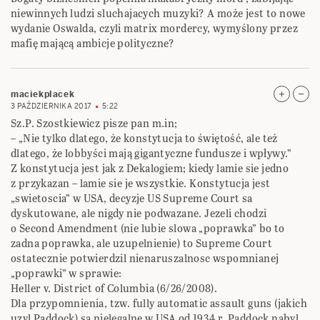
niewinnych ludzi sluchajacych muzyki? A może jest to nowe
wydanie Oswalda, czyli matrix mordercy, wymyślony przez
mafię mającą ambicje polityczne?
maciekplacek
3 PAŹDZIERNIKA 2017
5:22
Sz.P. Szostkiewicz pisze pan m.in;
– „Nie tylko dlatego, że konstytucja to świętość, ale też
dlatego, że lobbyści mają gigantyczne fundusze i wpływy.”
Z konstytucja jest jak z Dekalogiem; kiedy lamie sie jedno
z przykazan – lamie sie je wszystkie. Konstytucja jest
„swietoscia” w USA, decyzje US Supreme Court sa
dyskutowane, ale nigdy nie podwazane. Jezeli chodzi
o Second Amendment (nie lubie slowa „poprawka” bo to
zadna poprawka, ale uzupelnienie) to Supreme Court
ostatecznie potwierdzil nienaruszalnosc wspomnianej
„poprawki” w sprawie:
Heller v. District of Columbia (6/26/2008).
Dla przypomnienia, tzw. fully automatic assault guns (jakich
uzyl Paddock) sa nielegalne w USA od 1934 r. Paddock nabyl