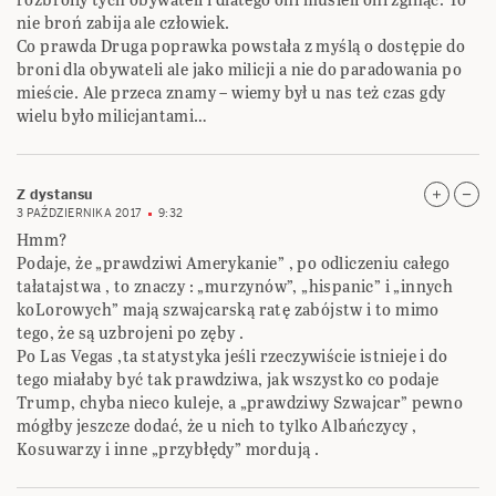
nie broń zabija ale człowiek.
Co prawda Druga poprawka powstała z myślą o dostępie do
broni dla obywateli ale jako milicji a nie do paradowania po
mieście. Ale przeca znamy – wiemy był u nas też czas gdy
wielu było milicjantami…
Z dystansu
3 PAŹDZIERNIKA 2017
9:32
Hmm?
Podaje, że „prawdziwi Amerykanie” , po odliczeniu całego
tałatajstwa , to znaczy : „murzynów”, „hispanic” i „innych
koLorowych” mają szwajcarską ratę zabójstw i to mimo
tego, że są uzbrojeni po zęby .
Po Las Vegas ,ta statystyka jeśli rzeczywiście istnieje i do
tego miałaby być tak prawdziwa, jak wszystko co podaje
Trump, chyba nieco kuleje, a „prawdziwy Szwajcar” pewno
mógłby jeszcze dodać, że u nich to tylko Albańczycy ,
Kosuwarzy i inne „przybłędy” mordują .