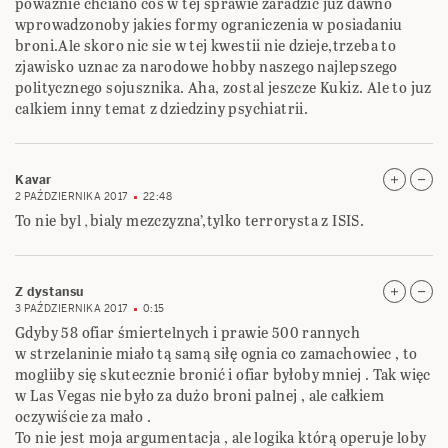
powaznie chciano cos w tej sprawie zaradzic juz dawno
wprowadzonoby jakies formy ograniczenia w posiadaniu
broni.Ale skoro nic sie w tej kwestii nie dzieje,trzeba to
zjawisko uznac za narodowe hobby naszego najlepszego
politycznego sojusznika. Aha, zostal jeszcze Kukiz. Ale to juz
calkiem inny temat z dziedziny psychiatrii.
Kavar
2 PAŹDZIERNIKA 2017
22:48
To nie byl ‚bialy mezczyzna’,tylko terrorysta z ISIS.
Z dystansu
3 PAŹDZIERNIKA 2017
0:15
Gdyby 58 ofiar śmiertelnych i prawie 500 rannych
w strzelaninie miało tą samą siłę ognia co zamachowiec , to
mogliiby się skutecznie bronić i ofiar byłoby mniej . Tak więc
w Las Vegas nie było za dużo broni palnej , ale całkiem
oczywiście za mało .
To nie jest moja argumentacja , ale logika którą operuje loby