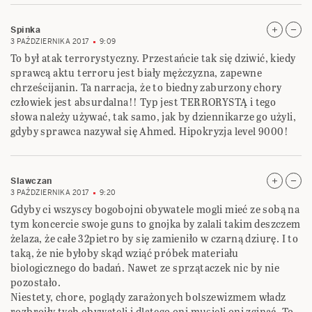
Spinka
3 PAŹDZIERNIKA 2017
9:09
To był atak terrorystyczny. Przestańcie tak się dziwić, kiedy
sprawcą aktu terroru jest biały mężczyzna, zapewne
chrześcijanin. Ta narracja, że to biedny zaburzony chory
człowiek jest absurdalna!! Typ jest TERRORYSTĄ i tego
słowa należy używać, tak samo, jak by dziennikarze go użyli,
gdyby sprawca nazywał się Ahmed. Hipokryzja level 9000!
Slawczan
3 PAŹDZIERNIKA 2017
9:20
Gdyby ci wszyscy bogobojni obywatele mogli mieć ze sobą na
tym koncercie swoje guns to gnojka by zalali takim deszczem
żelaza, że całe 32pietro by się zamieniło w czarną dziurę. I to
taką, że nie byłoby skąd wziąć próbek materiału
biologicznego do badań. Nawet ze sprzątaczek nic by nie
pozostało.
Niestety, chore, poglądy zarażonych bolszewizmem władz
rozbroiły tych obywateli i dlatego oni musieli oni zginąć. To