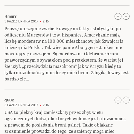
Hmm?
3 PAŹDZIERNIKA 2017
2:15
Proszę uprzejmie zwrócić uwagę na fakty i statystyki: po
odliczeniu Murzynów i tzw. hispanics, Amerykanie mają
liczbę morderstw na 100 000 mieszkancow jak Szwajcaria
i niższą niż Polska. Tak więc panie Aborygen – Jankesi nie
mordują się nawzajem. Są mordowani. Odebranie broni
praworządnym obywatelom pod pretekstem, że wariat jej
źle użył, „przeciwdziala masakrom” jak w Paryżu kiedy to
tylko muzułmańscy mordercy mieli broń. Z logiką lewicy jest
bardzo źle…
q602
3 PAŹDZIERNIKA 2017
2:16
USA to piekny kraj zamieszkaly przez zbyt wielu
ograniczonych ludzi, dla ktorych wolnosc jest utozsamiana
z prawem do posiadania broni palnej. Takie oblakane
zrozumienie prowadzi do tego, ze szalency moga miec