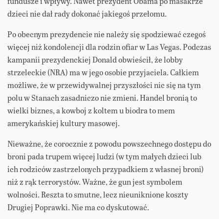
fundusze i wpływy. Nawet prezydent Obama po masakrze
dzieci nie dał rady dokonać jakiegoś przełomu.
Po obecnym prezydencie nie należy się spodziewać czegoś
więcej niż kondolencji dla rodzin ofiar w Las Vegas. Podczas
kampanii prezydenckiej Donald obwieścił, że lobby
strzeleckie (NRA) ma w jego osobie przyjaciela. Całkiem
możliwe, że w przewidywalnej przyszłości nic się na tym
polu w Stanach zasadniczo nie zmieni. Handel bronią to
wielki biznes, a kowboj z koltem u biodra to mem
amerykańskiej kultury masowej.
Nieważne, że corocznie z powodu powszechnego dostępu do
broni pada trupem więcej ludzi (w tym małych dzieci lub
ich rodziców zastrzelonych przypadkiem z własnej broni)
niż z rąk terrorystów. Ważne, że gun jest symbolem
wolności. Reszta to smutne, lecz nieuniknione koszty
Drugiej Poprawki. Nie ma co dyskutować.