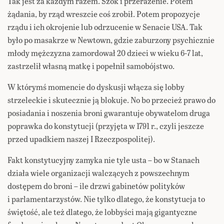
Tak jest za każdym razem. Szok i przerażenie. Potem
żądania, by rząd wreszcie coś zrobił. Potem propozycje
rządu i ich okrojenie lub odrzucenie w Senacie USA. Tak
było po masakrze w Newtown, gdzie zaburzony psychicznie
młody mężczyzna zamordował 20 dzieci w wieku 6-7 lat,
zastrzelił własną matkę i popełnił samobójstwo.
W którymś momencie do dyskusji włącza się lobby
strzeleckie i skutecznie ją blokuje. No bo przecież prawo do
posiadania i noszenia broni gwarantuje obywatelom druga
poprawka do konstytucji (przyjęta w 1791 r., czyli jeszcze
przed upadkiem naszej I Rzeczpospolitej).
Fakt konstytucyjny zamyka nie tyle usta – bo w Stanach
działa wiele organizacji walczących z powszechnym
dostępem do broni – ile drzwi gabinetów polityków
i parlamentarzystów. Nie tylko dlatego, że konstytucja to
świętość, ale też dlatego, że lobbyści mają gigantyczne