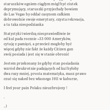
staruszków ogniem ciągłym mógł być ciutek
deprymujący, staruszki przyjechały bowiem
do Las Vegas by oddać casynom całkiem
dobrowolnie swoje emerytury, czysta rekreacja,
a tu taka niespodzianka
Statystyki twierdzą niesprawiedliwie że
od kul pada rocznie ~33 000 Ameryków,
cytuję z pamięci, a przecież mogłoby być
więcej gdyby nie fakt że każdy Citizen gun
swój posiada i jest się w stanie obronić
Jestem przekonany że gdyby stan posiadania
wzrósł dwukrotnie padających od kul byłoby
dwa razy mniej, prosta matematyka, masz prawo
czuć się naked bez własnego 1911 w kaburze,
I feel your pain Polaku nieuzbrojony !
.
..)