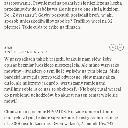
zastosowanie. Pewnie można posłużyć się niezliczoną liczbą
przedmiotów do zabójstwa,ale nie po to one służą ludziom.
Do „Z dystansu”: Gdyby pozostali posiadali broń, w jaki
sposób unieszkodliwiliby zabójcę? Trafiliby w cel na 32
piętrze? Takie cuda to tylko na filmach.
anur
3 PAŹDZIERNIKA 2017
8:37
W przypadkach takich tragedii brakuje nam słów, żeby
opisać bezmiar ludzkiego nieszczęścia. Ale mimo wszystko
mówimy – świadczy o tym ilość wpisów na tym blogu. Mnie
bardziej intrygują przypadki odwrotne: słów mamy aż za
dużo, ale milczymy jak grób, wzruszamy ramionami,
myślimy sobie „a co nas to obchodzi”. (Nie będę tutaj wracał
do problemu uchodźców, bo akurat na ten temat wiele się
mówi.)
Chodzi mi o epidemię HIV/AIDS. Rocznie umiera 1.1 mln
chorych, z tym, te dane są zaniżone. Prosty rachunek daje
ok. 3000 osób dziennie. Dzień w dzień, 5 samolotów 747