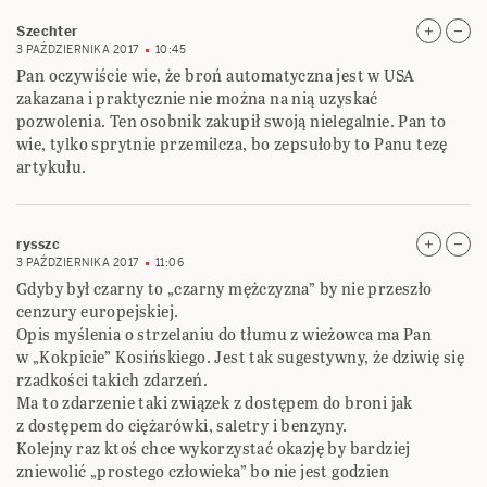
Szechter
3 PAŹDZIERNIKA 2017
10:45
Pan oczywiście wie, że broń automatyczna jest w USA
zakazana i praktycznie nie można na nią uzyskać
pozwolenia. Ten osobnik zakupił swoją nielegalnie. Pan to
wie, tylko sprytnie przemilcza, bo zepsułoby to Panu tezę
artykułu.
rysszc
3 PAŹDZIERNIKA 2017
11:06
Gdyby był czarny to „czarny mężczyzna” by nie przeszło
cenzury europejskiej.
Opis myślenia o strzelaniu do tłumu z wieżowca ma Pan
w „Kokpicie” Kosińskiego. Jest tak sugestywny, że dziwię się
rzadkości takich zdarzeń.
Ma to zdarzenie taki związek z dostępem do broni jak
z dostępem do ciężarówki, saletry i benzyny.
Kolejny raz ktoś chce wykorzystać okazję by bardziej
zniewolić „prostego człowieka” bo nie jest godzien