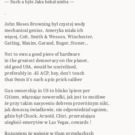
— Such a byle Jaka hekatumba —
.
John Moses Browning był czystej wody
mechanical genius, Ameryka miała ich
więcej, Colt, Smith & Wesson, Winchester,
Gatling, Maxim, Garand, Ruger, Stoner…
Not to own a good piece of hardware
in the greatest democracy on the planet,
old good USA, would be uncivilized,
preferably in .45 ACP, hey, don’t touch
that 9mm it’s such a pin prick caliber
Gun ownership in US to blisko 1piece per
Citizen, włączając noworodki, jak jest to możliwe
że przy takim nasyceniu dobrem przeróżnym nikt,
jak donoszą świadkowie, nie odpowiedział ogniem,
gdzie był Chuck, Arnold, Clint, przerażająca
uległość emerytów w Las Vegas, cowards !
Rozumiem że walenie w tłum przygłuchych