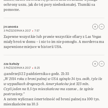
ochrony uszu, jak do tej pory niedoskonalej. Tlumiki sa
pomocne.
jrcanonia
3 PAŹDZIERNIKA 2017
7:57
Zapewne wszystkie lub prawie wszystkie ofiary z Las Vegas
miały broń w domu – i nic to im nie pomogło. A morderca ma
zapewnione miejsce w historii USA.
zza kałuży
3 PAŹDZIERNIKA 2017
8:25
@andrzej52 2 października o godz. 21:35
„W 2014 roku z broni palnej w USA zginęło 34 tys. osób, tyle ile
w wypadkach drogowych. Amerykańców jest 323 mln.
Czyli jeden na 9,5 tys mieszkańcow ma szanse , że zginie
postrzelony.”
A zatem wyliczasz śmertelność od broni palnej na 100 tys.
mieszkańców na 10.5