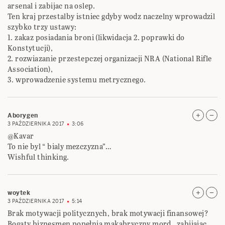
arsenal i zabijac na oslep.
Ten kraj przestalby istniec gdyby wodz naczelny wprowadzil
szybko trzy ustawy:
1. zakaz posiadania broni (likwidacja 2. poprawki do
Konstytucji),
2. rozwiazanie przestepczej organizacji NRA (National Rifle
Association),
3. wprowadzenie systemu metrycznego.
Aborygen
3 PAŹDZIERNIKA 2017
3:06
@Kavar
To nie byl “ bialy mezczyzna”…
Wishful thinking.
woytek
3 PAŹDZIERNIKA 2017
5:14
Brak motywacji politycznych, brak motywacji finansowej?
Bogaty biznesmen popełnia makabryczny mord , zabijając