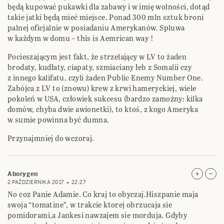
będą kupować pukawki dla zabawy i w imię wolności, dotąd
takie jatki będą mieć miejsce. Ponad 300 mln sztuk broni
palnej oficjalnie w posiadaniu Amerykanów. Spluwa
w każdym w domu – this is Aemrican way !
Pocieszającym jest fakt, że strzelający w LV to żaden
brodaty, kudłaty, ciapaty, szmiaciany łeb z Somalii czy
z innego kalifatu, czyli żaden Public Enemy Number One.
Zabójca z LV to (znowu) krew z krwi hameryckiej, wiele
pokoleń w USA, człowiek sukcesu (bardzo zamożny: kilka
domów, chyba dwie awionetki), to ktoś, z kogo Ameryka
w sumie powinna być dumna.
Przynajmniej do wczoraj.
Aborygen
2 PAŹDZIERNIKA 2017
22:27
No coz Panie Adamie. Co kraj to obyczaj.Hiszpanie maja
swoja “tomatine”, w trakcie ktorej obrzucaja sie
pomidorami,a Jankesi nawzajem sie morduja. Gdyby