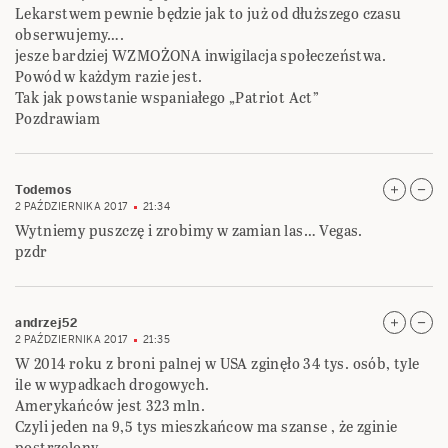
Lekarstwem pewnie będzie jak to już od dłuższego czasu
obserwujemy….
jesze bardziej WZMOŻONA inwigilacja społeczeństwa.
Powód w każdym razie jest.
Tak jak powstanie wspaniałego „Patriot Act”
Pozdrawiam
Todemos
2 PAŹDZIERNIKA 2017
21:34
Wytniemy puszczę i zrobimy w zamian las… Vegas.
pzdr
andrzej52
2 PAŹDZIERNIKA 2017
21:35
W 2014 roku z broni palnej w USA zginęło 34 tys. osób, tyle
ile w wypadkach drogowych.
Amerykańców jest 323 mln.
Czyli jeden na 9,5 tys mieszkańcow ma szanse , że zginie
postrzelony.