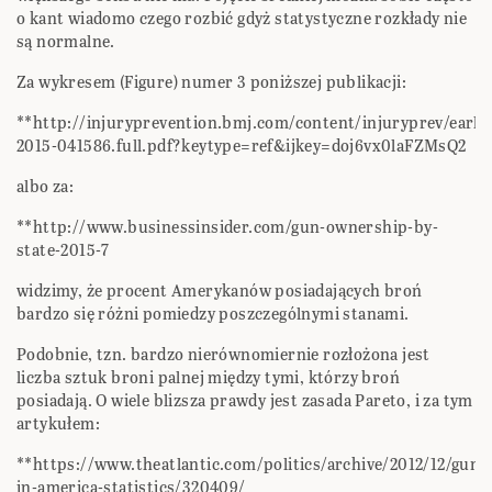
o kant wiadomo czego rozbić gdyż statystyczne rozkłady nie
są normalne.
Za wykresem (Figure) numer 3 poniższej publikacji:
**http://injuryprevention.bmj.com/content/injuryprev/early
2015-041586.full.pdf?keytype=ref&ijkey=doj6vx0laFZMsQ2
albo za:
**http://www.businessinsider.com/gun-ownership-by-
state-2015-7
widzimy, że procent Amerykanów posiadających broń
bardzo się różni pomiedzy poszczególnymi stanami.
Podobnie, tzn. bardzo nierównomiernie rozłożona jest
liczba sztuk broni palnej między tymi, którzy broń
posiadają. O wiele blizsza prawdy jest zasada Pareto, i za tym
artykułem:
**https://www.theatlantic.com/politics/archive/2012/12/guns
in-america-statistics/320409/