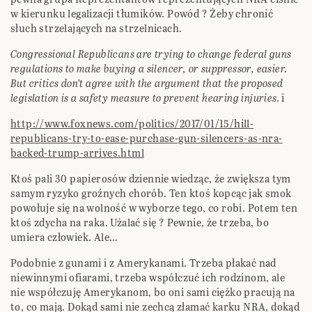
w kierunku legalizacji tłumików. Powód ? Żeby chronić
słuch strzelających na strzelnicach.
Congressional Republicans are trying to change federal guns
regulations to make buying a silencer, or suppressor, easier.
But critics don’t agree with the argument that the proposed
legislation is a safety measure to prevent hearing injuries.
i
http://www.foxnews.com/politics/2017/01/15/hill-
republicans-try-to-ease-purchase-gun-silencers-as-nra-
backed-trump-arrives.html
Ktoś pali 30 papierosów dziennie wiedząc, że zwiększa tym
samym ryzyko groźnych chorób. Ten ktoś kopcąc jak smok
powołuje się na wolność w wyborze tego, co robi. Potem ten
ktoś zdycha na raka. Użalać się ? Pewnie, że trzeba, bo
umiera człowiek. Ale…
Podobnie z gunami i z Amerykanami. Trzeba płakać nad
niewinnymi ofiarami, trzeba współczuć ich rodzinom, ale
nie współczuję Amerykanom, bo oni sami ciężko pracują na
to, co mają. Dokąd sami nie zechcą złamać karku NRA, dokąd