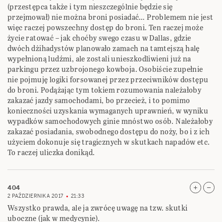
(przestępca także i tym nieszczególnie będzie się
przejmował) nie można broni posiadać… Problemem nie jest
więc raczej powszechny dostęp do broni. Ten raczej może
życie ratować – jak choćby swego czasu w Dallas, gdzie
dwóch dżihadystów planowało zamach na tamtejszą halę
wypełnioną ludźmi, ale zostali unieszkodliwieni już na
parkingu przez uzbrojonego kowboja. Osobiście zupełnie
nie pojmuję logiki forsowanej przez przeciwników dostępu
do broni. Podążając tym tokiem rozumowania należałoby
zakazać jazdy samochodami, bo przecież, i to pomimo
konieczności uzyskania wymaganych uprawnień, w wyniku
wypadków samochodowych ginie mnóstwo osób. Należałoby
zakazać posiadania, swobodnego dostępu do noży, bo i z ich
użyciem dokonuje się tragicznych w skutkach napadów etc.
To raczej uliczka donikąd.
404
2 PAŹDZIERNIKA 2017
21:33
Wszystko prawda, ale ja zwrócę uwagę na tzw. skutki
uboczne (jak w medycynie).