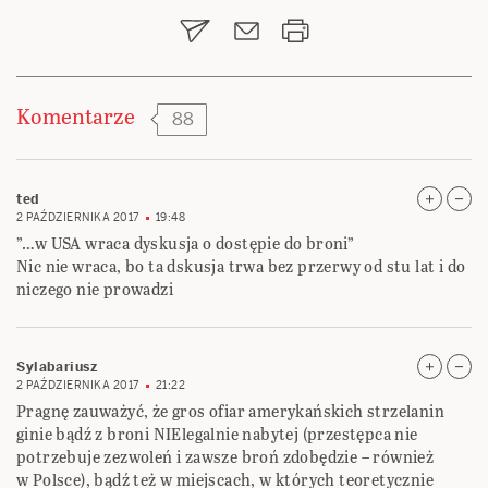
wpisu
Komentarze
88
ted
2 PAŹDZIERNIKA 2017
19:48
”…w USA wraca dyskusja o dostępie do broni”
Nic nie wraca, bo ta dskusja trwa bez przerwy od stu lat i do
niczego nie prowadzi
Sylabariusz
2 PAŹDZIERNIKA 2017
21:22
Pragnę zauważyć, że gros ofiar amerykańskich strzelanin
ginie bądź z broni NIElegalnie nabytej (przestępca nie
potrzebuje zezwoleń i zawsze broń zdobędzie – również
w Polsce), bądź też w miejscach, w których teoretycznie