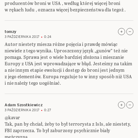
producentów broni w USA , według której więcej broni
w rękach ludu , oznacza więcej bezpieczeństwa dla tegoż .
tomzy
3 PAŹDZIERNIKA 2017
0:24
Autor niestety miesza różne pojęcia i prawdę mówiąc
niewiele z tego wynika. Uproszczony język „gunów” też nie
pomaga. Sprawa jest o wiele bardziej złożona i mieszanie
Europy z USA jest wprowadzające w błąd. Jesteśmy na takim
a nie innym etapie ewolucji i dostęp do broni jest jednym
z jego elementów. Europa reguluje to w inny sposób niż USA
i nie należy tego uogólniać.
Adam Szostkiewicz
3 PAŹDZIERNIKA 2017
0:27
@kavar
Tak, pan by chciał, żeby to był terrorysta z IsIs, ale niestety,
FBI zaprzecza. To był zaburzony psychicznie biały
mężczyzna.