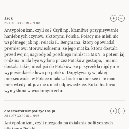
Jack
25 LUTEGO 2018
9:08
Antypolonizm, czyli co? Czyli np. kłamliwe przypisywanie
haniebnych czynów, z którymi Polska, Polacy nie mieli nic
wspólnego jak np. relacja R. Bergmana, który opowiadał
premierowi Morawieckiemu, ze jego matka, która dostała
przed wojną nagrodę od polskiego ministra MEN, a potem jaj
rodzina miała być wydana przez Polaków gestapo, i mama
dostała takiej niechęci do Polaków, ze przyrzekła nigdy nie
wypowiedzieć słowa po polsku. Dopytywany w jakiej
miejscowości w Polsce miała ta historia miejsce i ile mam
miła wtedy lat już nie umiał odpowiedzieć. Bo to historia
wymyślona w wiadomym celu.
obserwatoriumpolityczne.pl
25 LUTEGO 2018
9:16
Antypolonizm, czyli niezgoda na dzialania politycznych
idiotow z Polski.