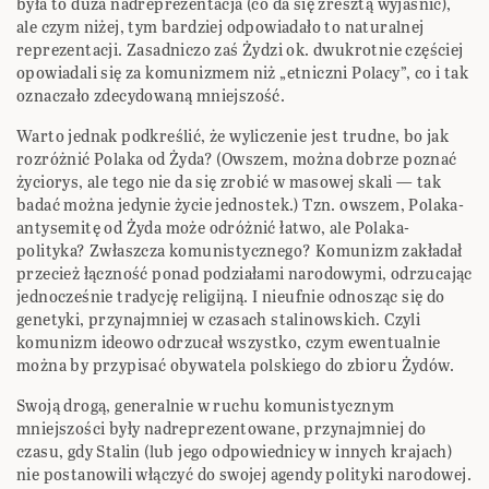
była to duża nadreprezentacja (co da się zresztą wyjaśnić),
ale czym niżej, tym bardziej odpowiadało to naturalnej
reprezentacji. Zasadniczo zaś Żydzi ok. dwukrotnie częściej
opowiadali się za komunizmem niż „etniczni Polacy”, co i tak
oznaczało zdecydowaną mniejszość.
Warto jednak podkreślić, że wyliczenie jest trudne, bo jak
rozróżnić Polaka od Żyda? (Owszem, można dobrze poznać
życiorys, ale tego nie da się zrobić w masowej skali — tak
badać można jedynie życie jednostek.) Tzn. owszem, Polaka-
antysemitę od Żyda może odróżnić łatwo, ale Polaka-
polityka? Zwłaszcza komunistycznego? Komunizm zakładał
przecież łączność ponad podziałami narodowymi, odrzucając
jednocześnie tradycję religijną. I nieufnie odnosząc się do
genetyki, przynajmniej w czasach stalinowskich. Czyli
komunizm ideowo odrzucał wszystko, czym ewentualnie
można by przypisać obywatela polskiego do zbioru Żydów.
Swoją drogą, generalnie w ruchu komunistycznym
mniejszości były nadreprezentowane, przynajmniej do
czasu, gdy Stalin (lub jego odpowiednicy w innych krajach)
nie postanowili włączyć do swojej agendy polityki narodowej.