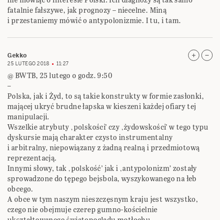
fatalnie fałszywe, jak prognozy – niecelne. Miną
i przestaniemy mówić o antypolonizmie. I tu, i tam.
Gekko
25 LUTEGO 2018
11:27
@ BWTB, 25 lutego o godz. 9:50
–
Polska, jak i Żyd, to są takie konstrukty w formie zasłonki,
mającej ukryć brudne łapska w kieszeni każdej ofiary tej
manipulacji.
Wszelkie atrybuty ‚polskości’ czy ‚żydowskości’ w tego typu
dyskursie mają charakter czysto instrumentalny
i arbitralny, niepowiązany z żadną realną i przedmiotową
reprezentacją.
Innymi słowy, tak ‚polskość’ jak i ‚antypolonizm’ zostały
sprowadzone do tępego bejsbola, wyszykowanego na łeb
obcego.
A obce w tym naszym nieszczęsnym kraju jest wszystko,
czego nie obejmuje czerep gumno-kościelnie
ukształtowanego światopoglądu motłochu.