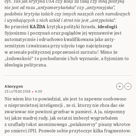
cyt.
Tak jak krytyka USA czy Rosji za taką czy inną politykę
nie jest od razu „antyamerykańska” czy „antyrosyjska”,
podobnie krytyka takich czy innych naszych cech narodowych
i wynikających z nich szkód i strat nie jest „antypolska”.
Bo przecież
KAŻDA
krytyka polityki Izraela,
ideologii
Syjonizmu i poczynań oraz poglądów jej wyznawców jest
automatycznie i odruchowo kwalifikowana jako anty-
semityzm i zwalczana przy użyciu tego najcięższego
w arsenale politycznej poprawności zarzutu! Mimo że
„żodowskość” to pochodzenie i/lub wyznanie, a Syjonizm to
ideologia polityczna.
Aborygen
25 LUTEGO 2018
4:30
Nie wiem kto to powiedzial, ale jest to zapewne osobowosc
o nieprzecietnej inteligencji , ze ci, ktorzy nie chca dac sie
zwariowac nie powinni grzebac w pamieci. A ja, niepomny
tej jakze madrej rady, jak ostatni imbecyl wygrzebalem
z szuflady tekst anonimowego „polakozercy” pisany wkrotce
po smierci JPII. Pozwole sobie przytoczyc kilka fragmentow: