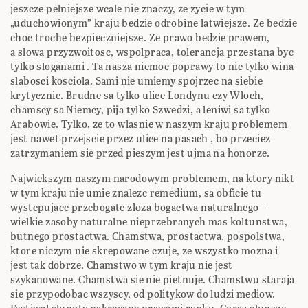
jeszcze pelniejsze wcale nie znaczy, ze zycie w tym
„uduchowionym” kraju bedzie odrobine latwiejsze. Ze bedzie
choc troche bezpieczniejsze. Ze prawo bedzie prawem,
a slowa przyzwoitosc, wspolpraca, tolerancja przestana byc
tylko sloganami . Ta nasza niemoc poprawy to nie tylko wina
slabosci kosciola. Sami nie umiemy spojrzec na siebie
krytycznie. Brudne sa tylko ulice Londynu czy Wloch,
chamscy sa Niemcy, pija tylko Szwedzi, a leniwi sa tylko
Arabowie. Tylko, ze to wlasnie w naszym kraju problemem
jest nawet przejscie przez ulice na pasach , bo przeciez
zatrzymaniem sie przed pieszym jest ujma na honorze.
Najwiekszym naszym narodowym problemem, na ktory nikt
w tym kraju nie umie znalezc remedium, sa obficie tu
wystepujace przebogate zloza bogactwa naturalnego –
wielkie zasoby naturalne nieprzebranych mas koltunstwa,
butnego prostactwa. Chamstwa, prostactwa, pospolstwa,
ktore niczym nie skrepowane czuje, ze wszystko mozna i
jest tak dobrze. Chamstwo w tym kraju nie jest
szykanowane. Chamstwa sie nie pietnuje. Chamstwu staraja
sie przypodobac wszyscy, od politykow do ludzi mediow.