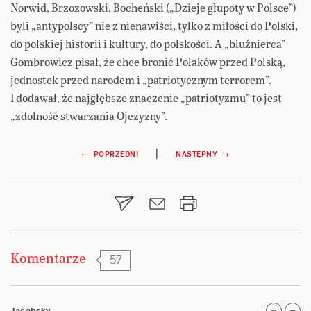
Norwid, Brzozowski, Bocheński („Dzieje głupoty w Polsce”)
byli „antypolscy” nie z nienawiści, tylko z miłości do Polski,
do polskiej historii i kultury, do polskości. A „bluźnierca”
Gombrowicz pisał, że chce bronić Polaków przed Polską,
jednostek przed narodem i „patriotycznym terrorem”.
I dodawał, że najgłębsze znaczenie „patriotyzmu” to jest
„zdolność stwarzania Ojczyzny”.
Nawigacja
|
← POPRZEDNI
NASTĘPNY →
wpisu
Komentarze
57