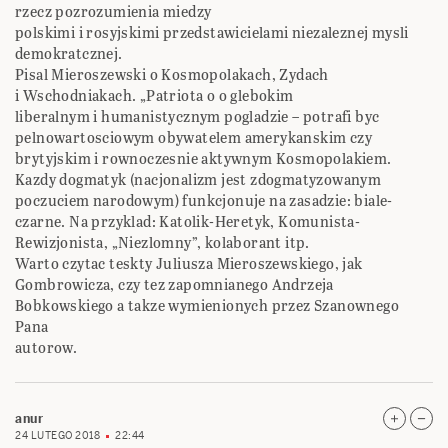
rzecz pozrozumienia miedzy
polskimi i rosyjskimi przedstawicielami niezaleznej mysli
demokratcznej.
Pisal Mieroszewski o Kosmopolakach, Zydach
i Wschodniakach. „Patriota o o glebokim
liberalnym i humanistycznym pogladzie – potrafi byc
pelnowartosciowym obywatelem amerykanskim czy
brytyjskim i rownoczesnie aktywnym Kosmopolakiem.
Kazdy dogmatyk (nacjonalizm jest zdogmatyzowanym
poczuciem narodowym) funkcjonuje na zasadzie: biale-
czarne. Na przyklad: Katolik-Heretyk, Komunista-
Rewizjonista, „Niezlomny”, kolaborant itp.
Warto czytac teskty Juliusza Mieroszewskiego, jak
Gombrowicza, czy tez zapomnianego Andrzeja
Bobkowskiego a takze wymienionych przez Szanownego
Pana
autorow.
anur
24 LUTEGO 2018
22:44