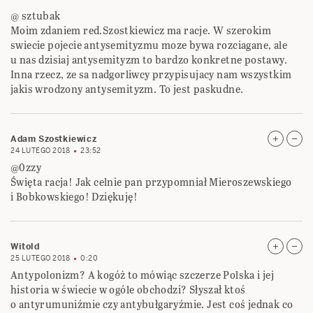
@ sztubak
Moim zdaniem red.Szostkiewicz ma racje. W szerokim
swiecie pojecie antysemityzmu moze bywa rozciagane, ale
u nas dzisiaj antysemityzm to bardzo konkretne postawy.
Inna rzecz, ze sa nadgorliwcy przypisujacy nam wszystkim
jakis wrodzony antysemityzm. To jest paskudne.
Adam Szostkiewicz
24 LUTEGO 2018
23:52
@0zzy
Święta racja! Jak celnie pan przypomniał Mieroszewskiego
i Bobkowskiego! Dziękuję!
Witold
25 LUTEGO 2018
0:20
Antypolonizm? A kogóż to mówiąc szczerze Polska i jej
historia w świecie w ogóle obchodzi? Słyszał ktoś
o antyrumuniźmie czy antybułgaryźmie. Jest coś jednak co