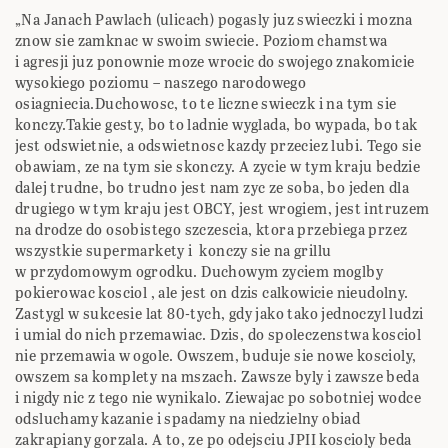
„Na Janach Pawlach (ulicach) pogasly juz swieczki i mozna
znow sie zamknac w swoim swiecie. Poziom chamstwa
i agresji juz ponownie moze wrocic do swojego znakomicie
wysokiego poziomu – naszego narodowego
osiagniecia.Duchowosc, to te liczne swieczk i na tym sie
konczy.Takie gesty, bo to ladnie wyglada, bo wypada, bo tak
jest odswietnie, a odswietnosc kazdy przeciez lubi. Tego sie
obawiam, ze na tym sie skonczy. A zycie w tym kraju bedzie
dalej trudne, bo trudno jest nam zyc ze soba, bo jeden dla
drugiego w tym kraju jest OBCY, jest wrogiem, jest intruzem
na drodze do osobistego szczescia, ktora przebiega przez
wszystkie supermarkety i konczy sie na grillu
w przydomowym ogrodku. Duchowym zyciem moglby
pokierowac kosciol , ale jest on dzis calkowicie nieudolny.
Zastygl w sukcesie lat 80-tych, gdy jako tako jednoczyl ludzi
i umial do nich przemawiac. Dzis, do spoleczenstwa kosciol
nie przemawia w ogole. Owszem, buduje sie nowe koscioly,
owszem sa komplety na mszach. Zawsze byly i zawsze beda
i nigdy nic z tego nie wynikalo. Ziewajac po sobotniej wodce
odsluchamy kazanie i spadamy na niedzielny obiad
zakrapiany gorzala. A to, ze po odejsciu JPII koscioly beda