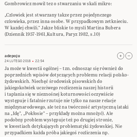
Gombrowicz mowil tez o stwarzaniu w skali mikro:
„Czlowiek jest stwarzany takze przez pojedynczego
czlowieka, przez inna osobe. W przypadkowym zetknieciu.
W kazdej chwili.” Jakze bliskie to mysli Martina Bubera
(Dziennik 1957-1961,Kultura, Paryz 1982, s.10)
adepoju
24 LUTEGO 2018
22:54
Ja może w kwestii ogólnej – tzn. odnosząc się również do
poprzednich wpisów dotyczących problemu relacji polsko-
żydowskich. Niechęć środowisk pisowskich do
jakiegokolwiek uczciwego rozliczenia naszej historii
i taplania się w nieznośnej koturnowości oczywiście
występuje i fatalnie rzutuje nie tylko na nasze relacje
międzynarodowego, ale też na twórczość artystyczną (ataki
na „Idę”, „Pokłosie” – przykłady można mnożyć). Ale
podobny problem występuje też po drugiej stronie,
w kwestiach dotykających problematyki żydowskiej. Nie
przypadkiem każda próba jakiegoś rozliczenia np.