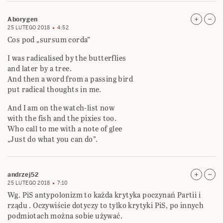
Aborygen
25 LUTEGO 2018
4:52
Cos pod „sursum corda”
I was radicalised by the butterflies
and later by a tree.
And then a word from a passing bird
put radical thoughts in me.
And I am on the watch-list now
with the fish and the pixies too.
Who call to me with a note of glee
„Just do what you can do”.
andrzej52
25 LUTEGO 2018
7:10
Wg. PiS antypolonizm to każda krytyka poczynań Partii i
rządu . Oczywiście dotyczy to tylko krytyki PiS, po innych
podmiotach można sobie używać.