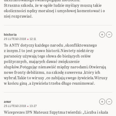
Straszna szkoda, że w ogóle ludzie myślący muszą takie
okoliczności nędzy moralnej i umysłowej komentować i o
niej rozprawiać.
historia
25 LUTEGO 2018
12:11
To ANTY dotyczy każdego narodu ,skonfliktowanego
z innym.I to jest prawo historii.Niestety niektórzy
paranoicy używają tego słowa do bieżących celów
politycznych, mających dawać zwiększenie
słupków.Potęgując nienawiść między narodami.Otwierają
nowe fronty debilizmu, na szkodę suwerena ,który ich
wybrał.Takie to wirusy ,co zabijają swego żywiciela.Wirusy
w końcu giną ,a żywiciela trzeba długo reanimować.
anur
25 LUTEGO 2018
13:27
Wiceprezes IPN Mateusz Szpytma twierdzi: „Liczba i skala