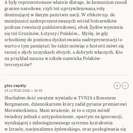
A były reprezentowane właśnie dlatego, że komunizm znosił
granice narodowe, czyli też uprzywilejowaną rolę
dominującej w danym państwie nacji. W efekcie np. do
mniejszości nadreprezentowanych wśród bolszewików
podczas rewolucji październikowej, obok Żydów wymienia
się też Gruzinów, Łotyszy i Polaków… Myślę, że gdy
schodzimy do poziomu dyskutowania nadreprezentacji to
warto o tym pamiętać; bo także mówiąc o historii mówi się
raczej o złych uczynkach obcych, a dobrych własnych. Kto
na przykład naucza w szkole nazwiska Polaków-
terrorystów?
głos zwykły
25 LUTEGO 2018
16:33
Słuchałem dość uważnie wywiadu w TVN24 z Ronenem
Bergmanem, dziennikarzem który zadał pytanie premierowi
Morawieckiemu. Mam wrażenie, że to o czym mówił
świadczy jednak o antypolonizmie, opartym na ignorancji,
wynikającej z zideologizowanego systemu kształcenia
w Izraelu, nacjonalizmu żydowskiego, oraz posługiwania się