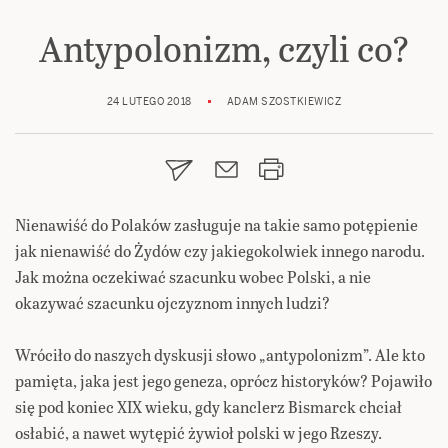
Antypolonizm, czyli co?
24 LUTEGO 2018
ADAM SZOSTKIEWICZ
Nienawiść do Polaków zasługuje na takie samo potępienie
jak nienawiść do Żydów czy jakiegokolwiek innego narodu.
Jak można oczekiwać szacunku wobec Polski, a nie
okazywać szacunku ojczyznom innych ludzi?
Wróciło do naszych dyskusji słowo „antypolonizm”. Ale kto
pamięta, jaka jest jego geneza, oprócz historyków? Pojawiło
się pod koniec XIX wieku, gdy kanclerz Bismarck chciał
osłabić, a nawet wytępić żywioł polski w jego Rzeszy.