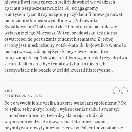
niewątpliwej nadreprezentacji żydowskiej we władzach
aparatu bezpieczeństwa z lat 50. ściąga gromy
o antysemityzm (trzymając się przykładu filmowego nawet
na poziomie komediowym Kutz w ‚Pułkowniku
Kwiatkowskim” bał się dotykać tematu i musiał pokazać
wyłącznie złego Moczara). W tym środowisku też nie ma
otwartości do poruszania trudnych tematów. Z jednej
strony jest nieskazitelny Polak -katolik, bojownik o wolność
naszą i waszą, z drugiej Żyd- który zawsze musi być
umęczoną ofiarą. Tak więc problem wg mnie dotyczy obydwu
stron. Jeśli ma nie być tematów tabu, to niech ich
rzeczywiście nie będzie w każdej kwestii historycznej.
kruk
24 LUTEGO 2018
23:37
Po co wywoluje sie wielka histerie wokol antypolonizmu? Po
to tylko, zeby ukryc bledy i wykroczenia rzadu i stworzyc
atmosfere oblezonej twierdzy sklaniajaca ludzi do
wspierania wodza. Az dziw, ze na tak dobrze znane,
prymitywne chwyty mozna jeszcze w Polsce ludzi nabierac.