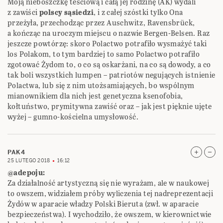
Moją nieboszczkę teściową i całą jej rodzinę (AK) wydali
z zawiści
polscy sąsiedzi
, i z całej szóstki tylko Ona
przeżyła, przechodząc przez Auschwitz, Ravensbrück,
a kończąc na uroczym miejscu o nazwie Bergen-Belsen. Raz
jeszcze powtórzę: skoro Polactwo potrafiło wysmażyć taki
los Polakom, to tym bardziej to samo Polactwo potrafiło
zgotować Żydom to, o co są oskarżani, na co są dowody, a co
tak boli wszystkich lumpen – patriotów negujących istnienie
Polactwa, lub się z nim utożsamiających, bo wspólnym
mianownikiem dla nich jest genetyczna ksenofobia,
kołtuństwo, prymitywna zawiść oraz – jak jest pięknie ujęte
wyżej – gumno-kościelna umysłowość.
PAK4
25 LUTEGO 2018
16:12
@adepoju:
Za działalność artystyczną się nie wyrażam, ale w naukowej
to owszem, widziałem próby wyliczenia tej nadreprezentacji
Żydów w aparacie władzy Polski Bieruta (zwł. w aparacie
bezpieczeństwa). I wychodziło, że owszem, w kierownictwie