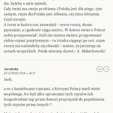
źle, byleby o nich mówili.
Cały świat ma swoje problemy i Polska jest dla niego, tym
samym, czym dla Polaka jest Albania, czy inna Abisynia.
Czyli niczym.
A teraz w końcu nas zauważyli – serca rosną, duma
pęcznieje, a i godność sięga zenitu. W końcu świat o Polsce
sobie przypomniał! Jeśli nie można światu przypomnieć
siebie czymś pozytywnym – to trzeba sięgnąć po coś, czym
raczej nie należałoby się chwalić – ważne, że jesteśmy na
ustach wszystkich. Polak wieczny dureń / A. Małachowski/
Jacobsky
25 LUTEGO 2018
15:17
Jack,
a co z haniebnymi czynami, z którymi Polacy mieli wiele
wspólnego, bo byli albo sprawcami tych czynów lub
bezpośrednio (np przez donos) przyczynili do popełnienia
tych czynów przez innych ?