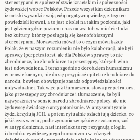
stereotypami w społeczeństwie izraelskim i społeczności
żydowskiej wobec Polaków. Przede wszystkim dziennikarz
izraelski wywodzi swoją całą negatywną wiedzę, z tego co
powiedzieli krewni, a to jest z kolei na takim poziomie, jaki
jest gdzieniegdzie poziom u nas na wsi lub w mieście ludzi
bez kultury, którzy posługują się ksenofobicznymi
stereotypami. Morawiecki mówił to o czym mówi każdy
Polak, że w naszym rozumieniu nie było kolaboracji, ale byli
sprawcy (perpetrators), ale dla Polaków sprawcy to nie
zbrodniarze, bo zbrodniarze to przestępcy, których wina
jest udowodniona. I teraz zgodnie z dorobkiem humanizmu
w prawie karnym, nie da się przypisać epitetu zbrodniarz do
narodu, bowiem obowiązuje zasada odpowiedzialności
indywidualnej. Tak więc już tłumaczenie słowa perpetrators,
jako przestępcy czy zbrodniarze i tłumaczenie, że byli
najwyraźniej w sensie narodu zbrodniarze polscy, ale nie
żydowscy świadczy o antypolonizmie. W antysemityzmie
żydzi krzyżują JCH, a potem rytualnie szlachtują dziecko, co
jakiś czas w celu, podtrzymania związków z szatanem, zaś
w antypolonizmie, nasi interlokutorzy rezygnują z logiki
i dorobku cywilizacyjnego humanizmu w różnych