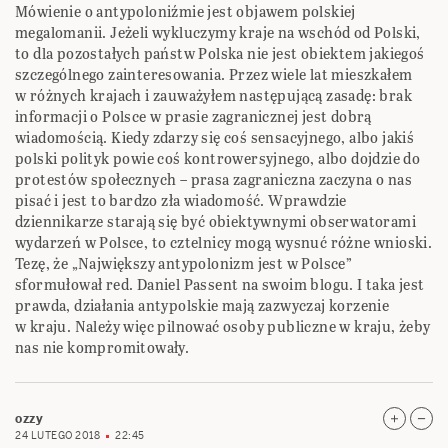
Mówienie o antypoloniźmie jest objawem polskiej
megalomanii. Jeżeli wykluczymy kraje na wschód od Polski,
to dla pozostałych państw Polska nie jest obiektem jakiegoś
szczególnego zainteresowania. Przez wiele lat mieszkałem
w różnych krajach i zauważyłem następującą zasadę: brak
informacji o Polsce w prasie zagranicznej jest dobrą
wiadomością. Kiedy zdarzy się coś sensacyjnego, albo jakiś
polski polityk powie coś kontrowersyjnego, albo dojdzie do
protestów społecznych – prasa zagraniczna zaczyna o nas
pisać i jest to bardzo zła wiadomość. Wprawdzie
dziennikarze starają się być obiektywnymi obserwatorami
wydarzeń w Polsce, to cztelnicy mogą wysnuć różne wnioski.
Tezę, że „Największy antypolonizm jest w Polsce”
sformułował red. Daniel Passent na swoim blogu. I taka jest
prawda, działania antypolskie mają zazwyczaj korzenie
w kraju. Należy więc pilnować osoby publiczne w kraju, żeby
nas nie kompromitowały.
ozzy
24 LUTEGO 2018
22:45