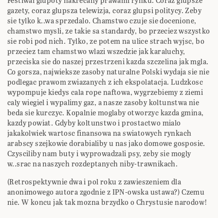
Festiwal glupoty nakrecany prawami rynku. Coraz glupsze
gazety, coraz glupsza telewizja, coraz glupsi politycy. Zeby
sie tylko k..wa sprzedalo. Chamstwo czuje sie docenione,
chamstwo mysli, ze takie sa standardy, bo przeciez wszystko
sie robi pod nich. Tylko, ze potem na ulice strach wyjsc, bo
przeciez tam chamstwo wlazi wszedzie jak karaluchy,
przeciska sie do naszej przestrzeni kazda szczelina jak mgla.
Co gorsza, najwieksze zasoby naturalne Polski wydaja sie nie
podlegac prawom zwiazanych z ich ekspolatacja. Ludzkosc
wypompuje kiedys cala rope naftowa, wygrzebiemy z ziemi
caly wiegiel i wypalimy gaz, a nasze zasoby koltunstwa nie
beda sie kurczyc. Kopalnie moglaby otworzyc kazda gmina,
kazdy powiat. Gdyby koltunstwo i prostactwo mialo
jakakolwiek wartosc finansowa na swiatowych rynkach
arabscy szejkowie dorabialiby u nas jako domowe gosposie.
Czysciliby nam buty i wyprowadzali psy, zeby sie mogly
w..srac na naszych rozdeptanych niby-trawnikach.
(Retrospektywnie dwa i pol roku z zawieszeniem dla
anonimowego autora zgodnie z IPN-owska ustawa?) Czemu
nie. W koncu jak tak mozna brzydko o Chrystusie narodow!