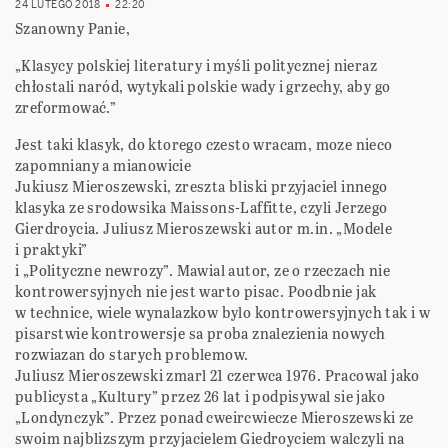
24 LUTEGO 2018
22:20
Szanowny Panie,
„Klasycy polskiej literatury i myśli politycznej nieraz
chłostali naród, wytykali polskie wady i grzechy, aby go
zreformować.”
Jest taki klasyk, do ktorego czesto wracam, moze nieco
zapomniany a mianowicie
Jukiusz Mieroszewski, zreszta bliski przyjaciel innego
klasyka ze srodowsika Maissons-Laffitte, czyli Jerzego
Gierdroycia. Juliusz Mieroszewski autor m.in. „Modele
i praktyki”
i „Polityczne newrozy”. Mawial autor, ze o rzeczach nie
kontrowersyjnych nie jest warto pisac. Poodbnie jak
w technice, wiele wynalazkow bylo kontrowersyjnych tak i w
pisarstwie kontrowersje sa proba znalezienia nowych
rozwiazan do starych problemow.
Juliusz Mieroszewski zmarl 21 czerwca 1976. Pracowal jako
publicysta „Kultury” przez 26 lat i podpisywal sie jako
„Londynczyk”. Przez ponad cweircwiecze Mieroszewski ze
swoim najblizszym przyjacielem Giedroyciem walczyli na