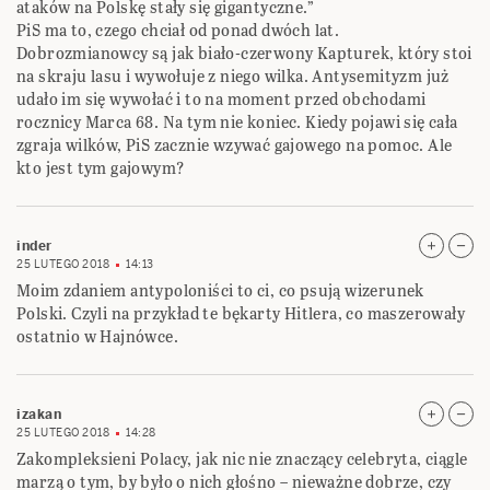
ataków na Polskę stały się gigantyczne.”
PiS ma to, czego chciał od ponad dwóch lat.
Dobrozmianowcy są jak biało-czerwony Kapturek, który stoi
na skraju lasu i wywołuje z niego wilka. Antysemityzm już
udało im się wywołać i to na moment przed obchodami
rocznicy Marca 68. Na tym nie koniec. Kiedy pojawi się cała
zgraja wilków, PiS zacznie wzywać gajowego na pomoc. Ale
kto jest tym gajowym?
inder
25 LUTEGO 2018
14:13
Moim zdaniem antypoloniści to ci, co psują wizerunek
Polski. Czyli na przykład te bękarty Hitlera, co maszerowały
ostatnio w Hajnówce.
izakan
25 LUTEGO 2018
14:28
Zakompleksieni Polacy, jak nic nie znaczący celebryta, ciągle
marzą o tym, by było o nich głośno – nieważne dobrze, czy