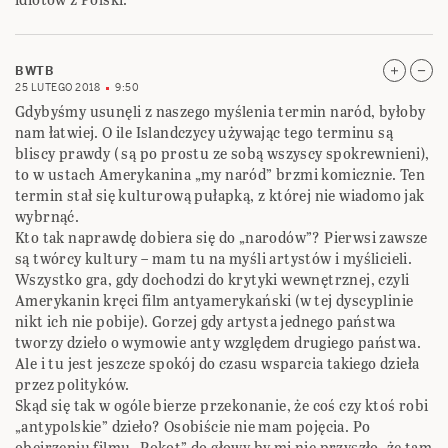
BWTB
25 LUTEGO 2018
9:50
Gdybyśmy usunęli z naszego myślenia termin naród, byłoby
nam łatwiej. O ile Islandczycy używając tego terminu są
bliscy prawdy ( są po prostu ze sobą wszyscy spokrewnieni),
to w ustach Amerykanina „my naród” brzmi komicznie. Ten
termin stał się kulturową pułapką, z której nie wiadomo jak
wybrnąć.
Kto tak naprawdę dobiera się do „narodów”? Pierwsi zawsze
są twórcy kultury – mam tu na myśli artystów i myślicieli.
Wszystko gra, gdy dochodzi do krytyki wewnętrznej, czyli
Amerykanin kręci film antyamerykański (w tej dyscyplinie
nikt ich nie pobije). Gorzej gdy artysta jednego państwa
tworzy dzieło o wymowie anty względem drugiego państwa.
Ale i tu jest jeszcze spokój do czasu wsparcia takiego dzieła
przez polityków.
Skąd się tak w ogóle bierze przekonanie, że coś czy ktoś robi
„antypolskie” dzieło? Osobiście nie mam pojęcia. Po
obejrzeniu filmu „Pokot” do głowy by mi nie przyszło, że tam