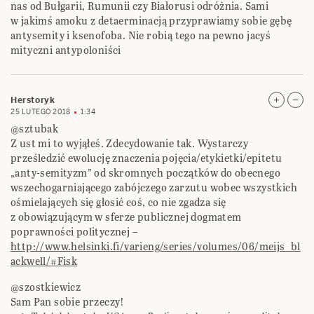
nas od Bułgarii, Rumunii czy Białorusi odróżnia. Sami
w jakimś amoku z detaerminacją przyprawiamy sobie gębę
antysemity i ksenofoba. Nie robią tego na pewno jacyś
mityczni antypoloniści
Herstoryk
25 LUTEGO 2018
1:34
@sztubak
Z ust mi to wyjąłeś. Zdecydowanie tak. Wystarczy
prześledzić ewolucję znaczenia pojęcia/etykietki/epitetu
„anty-semityzm” od skromnych początków do obecnego
wszechogarniającego zabójczego zarzutu wobec wszystkich
ośmielających się głosić coś, co nie zgadza się
z obowiązującym w sferze publicznej dogmatem
poprawności politycznej –
http://www.helsinki.fi/varieng/series/volumes/06/meijs_bl
ackwell/#Fisk
@szostkiewicz
Sam Pan sobie przeczy!