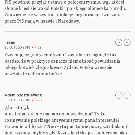
PiS powinno przyjąć ustawę o polocentryzmie, wg . której
słońce kręci się wokół Polski i polskiego Słoneczka Narodu.
Zauważcie. że wszystkie fundacje, organizacje, tworzone
przez PiS mają w nazwie : Narodowy.
_sens
25 LUTEGO 2018
7:52
Dziś pojęcie „antysemityzmu” zostało rozciągnięte tak
bardzo, że w praktyce oznacza niemożność powiedzenia
jakiegokolwiek złego słowa o Żydzie. Polska wreszcie
przebiła tę ochronną bańkę.
Adam Szostkiewicz
25 LUTEGO 2018
8:29
@herstoryk
A na temat nic nie ma pan do powiedzenia? Tylko
rozmywanie polskiego antysemityzmu pana interesuje?
I trwanie w błędzie? Nie czyta pan tu nic poza ,,sztubakami”,
podtrzymuje mylne sądy. Każda krytyka jest odbierana jako