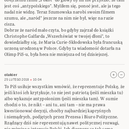
jest coś „antypolskiego”. Myliłem się, ponoć jest, ale ja tego
nadal nie widzę. Teraz Szumowska narobi swoim filmem
szumu, ale „naród” jeszcze na nim nie był, więc na razie
cisza.
Dobrze że naród mało czyta, bo gdyby zajrzał do książki
Christophe Galfarda „Wszechświat w twojej dłoni”, to
dowiedziałby się, że Maria Curie-Skłodowska była francuską
uczoną urodzoną w Polsce. Gdyby ta wiadomość dotarła na
Olimp PiS-u, była heca nie mniejsza od tej dzisiejszej.
olakier
25 LUTEGO 2018
10:04
To PiS usiłuje wszystkim wmówić, że reprezentuje Polskę, że
jeśli ktoś ich krytykuje, to nie jest patriotą (jeśli mieszka tu)
albo wykazuje antypolonizm (jeśli mieszka tam). W sumie
chodzi o to, że nikt – ani tu, ani tam – nie ma prawa
kwestionować decyzji, choćby najbardziej kapryśnych
i niemądrych, podjętych przez Prezesa i Biuro Polityczne.
Rządzący dziś nie reprezentują nawet politycznej rozwagi,
nie mówiąc o interesie Polski. Ich diagnozy są tak samo