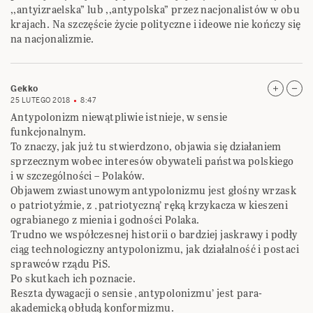
,,antyizraelska” lub ,,antypolska” przez nacjonalistów w obu
krajach. Na szczęście życie polityczne i ideowe nie kończy się
na nacjonalizmie.
Gekko
25 LUTEGO 2018
8:47
Antypolonizm niewątpliwie istnieje, w sensie
funkcjonalnym.
To znaczy, jak już tu stwierdzono, objawia się działaniem
sprzecznym wobec interesów obywateli państwa polskiego
i w szczególności – Polaków.
Objawem zwiastunowym antypolonizmu jest głośny wrzask
o patriotyźmie, z ‚patriotyczną’ ręką krzykacza w kieszeni
ograbianego z mienia i godności Polaka.
Trudno we współczesnej historii o bardziej jaskrawy i podły
ciąg technologiczny antypolonizmu, jak działalność i postaci
sprawców rządu PiS.
Po skutkach ich poznacie.
Reszta dywagacji o sensie ‚antypolonizmu’ jest para-
akademicką obłudą konformizmu.